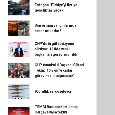
Erdoğan: Türkiye'yi ileriye
gençlik taşıyacak
Son orman yangınlarında
hasar ne kadar?
CHP'de örgüt revizyonu
sürüyor: 12 ilde yeni il
başkanları görevlendirildi
CHP İstanbul İl Başkanı Gürsel
Tekin: ‘16 Ekim’e kadar
görevimizin başındayız’
955 yıllık sır çözülüyor
TBMM Başkanı Kurtulmuş:
Çerçeve yasa teklifi