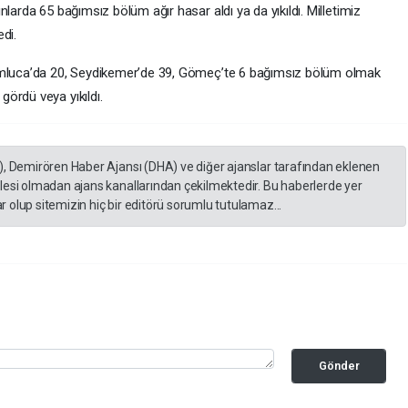
larda 65 bağımsız bölüm ağır hasar aldı ya da yıkıldı. Milletimiz
di.
Kumluca’da 20, Seydikemer’de 39, Gömeç’te 6 bağımsız bölüm olmak
ördü veya yıkıldı.
), Demirören Haber Ajansı (DHA) ve diğer ajanslar tarafından eklenen
lesi olmadan ajans kanallarından çekilmektedir. Bu haberlerde yer
 olup sitemizin hiç bir editörü sorumlu tutulamaz...
Gönder