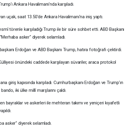
rump'ı Ankara Havalimanı'nda karşıladı.
n uçak, saat 13.50'de Ankara Havalimanı'na iniş yaptı.
mî törenle karşıladığı Trump ile bir süre sohbet etti. ABD Başkanı
 "Merhaba asker" diyerek selamladı.
şkanı Erdoğan ve ABD Başkanı Trump, hatıra fotoğrafı çektirdi.
lliyesi önündeki caddede karşılayan süvariler, araca protokol
ana giriş kapısında karşıladı. Cumhurbaşkanı Erdoğan ve Trump'ın
bando, iki ülke millî marşlarını çaldı.
en bayraklar ve askerleri ile mehteran takımı ve yeniçeri kıyafetli
apıldı.
ba asker" diyerek selamladı.