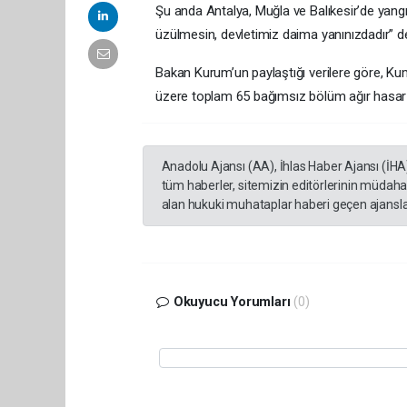
Şu anda Antalya, Muğla ve Balıkesir’de yangın
üzülmesin, devletimiz daima yanınızdadır” de
Bakan Kurum’un paylaştığı verilere göre, 
üzere toplam 65 bağımsız bölüm ağır hasar g
Anadolu Ajansı (AA), İhlas Haber Ajansı (İHA
tüm haberler, sitemizin editörlerinin müdaha
alan hukuki muhataplar haberi geçen ajanslar
Okuyucu Yorumları
(0)