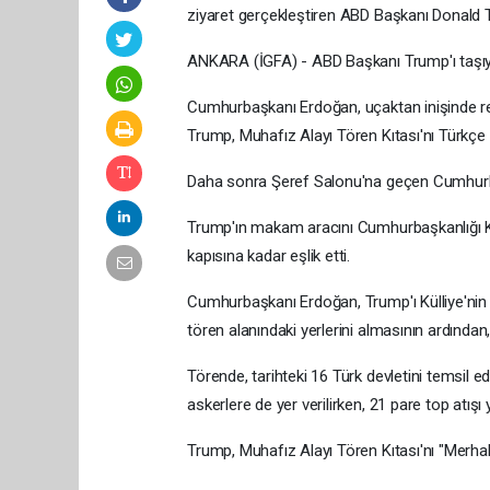
ziyaret gerçekleştiren ABD Başkanı Donald T
ANKARA (İGFA) - ABD Başkanı Trump'ı taşıya
Cumhurbaşkanı Erdoğan, uçaktan inişinde res
Trump, Muhafız Alayı Tören Kıtası'nı Türkçe
Daha sonra Şeref Salonu'na geçen Cumhurba
Trump'ın makam aracını Cumhurbaşkanlığı Kü
kapısına kadar eşlik etti.
Cumhurbaşkanı Erdoğan, Trump'ı Külliye'nin 
tören alanındaki yerlerini almasının ardından, 
Törende, tarihteki 16 Türk devletini temsil ed
askerlere de yer verilirken, 21 pare top atışı y
Trump, Muhafız Alayı Tören Kıtası'nı "Merha