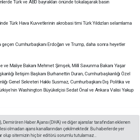
erde Türk ve ABD bayrakları önünde tokalaşarak basın
inde Türk Hava Kuvvetlerinin akrobasi timi Türk Yıldızları selamlama
ına geçen Cumhurbaşkanı Erdoğan ve Trump, daha sonra heyetler
ine ve Maliye Bakanı Mehmet Şimşek, Millî Savunma Bakanı Yaşar
kanlığı İletişim Başkanı Burhanettin Duran, Cumhurbaşkanlığı Özel
ğı Genel Sekreteri Hakkı Susmaz, Cumhurbaşkanı Dış Politika ve
ürkiye'nin Washington Büyükelçisi Sedat Önal ve Ankara Valisi Yakup
), Demirören Haber Ajansı (DHA) ve diğer ajanslar tarafından eklenen
lesi olmadan ajans kanallarından çekilmektedir. Bu haberlerde yer
 olup sitemizin hiç bir editörü sorumlu tutulamaz...