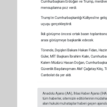
Cumhurbaşkanı Erdoğan ve Trump, merdivenl
mensuplarına poz verdi.
Trump'ın Cumhurbaşkanlığı Külliyesi'ne geliş
uçuşu gerçekleştirdi.
İkili görüşme öncesi ortak basın toplantıs
arası görüşmeye başkanlık edecek.
Törende, Dışişleri Bakanı Hakan Fidan, Haz
Güler, MİT Başkanı İbrahim Kalın, Cumhurbaş
Kalem Müdürü Hasan Doğan, Cumhurbaşkanlı
Güvenlik Başdanışmanı Akif Çağatay Kılıç, T
Canbolat da yer aldı.
Anadolu Ajansı (AA), İhlas Haber Ajansı (İHA
tüm haberler, sitemizin editörlerinin müdaha
alan hukuki muhataplar haberi geçen ajanslar