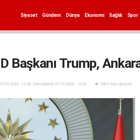
Siyaset
Gündem
Dünya
Ekonomi
Sağlık
Spor
D Başkanı Trump, Ankara
07.07.2026 - 15:43, Güncelleme: 07.07.2026 - 15:43
1581+ kez okundu.