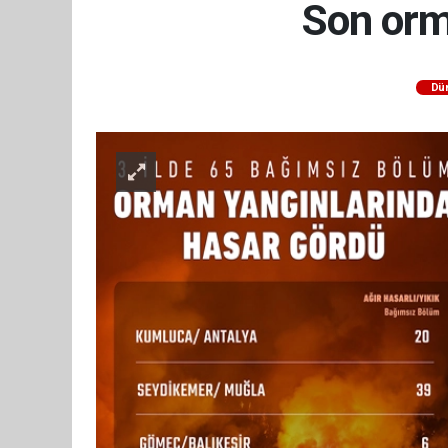
Son orm
Dü