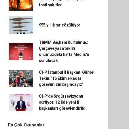
fosil yakıtlar
955 yıllık sır çözülüyor
TBMM Başkanı Kurtulmuş:
Çerçeve yasa teklifi
önümüzdeki hafta Meclis'e
sunulacak
CHP İstanbul İl Başkanı Gürsel
Tekin: ‘16 Ekim’e kadar
görevimizin başındayız’
CHP'de örgüt revizyonu
sürüyor: 12 ilde yeni il
başkanları görevlendirildi
En Çok Okunanlar