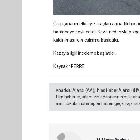
Çarpışmanın etkisiyle araçlarda maddi hasar o
hastaneye sevk edildi. Kaza nedeniyle bölged
kaldırılması için çalışma başlatıldı.
Kazayla ilgili inceleme başlatıldı.
Kaynak : PERRE
Anadolu Ajansı (AA), İhlas Haber Ajansı (İHA
tüm haberler, sitemizin editörlerinin müdaha
alan hukuki muhataplar haberi geçen ajanslar
H. Murat Başbay