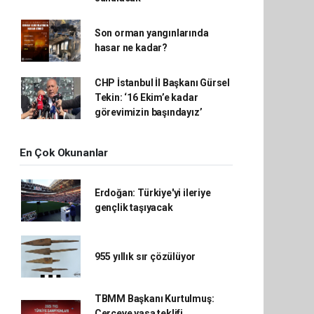
Son orman yangınlarında
hasar ne kadar?
CHP İstanbul İl Başkanı Gürsel
Tekin: ‘16 Ekim’e kadar
görevimizin başındayız’
En Çok Okunanlar
Erdoğan: Türkiye'yi ileriye
gençlik taşıyacak
955 yıllık sır çözülüyor
TBMM Başkanı Kurtulmuş:
Çerçeve yasa teklifi