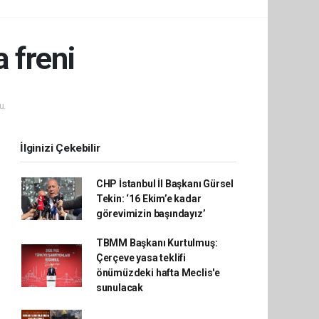
 freni
u.
İlginizi Çekebilir
CHP İstanbul İl Başkanı Gürsel
Tekin: ‘16 Ekim’e kadar
görevimizin başındayız’
TBMM Başkanı Kurtulmuş:
Çerçeve yasa teklifi
önümüzdeki hafta Meclis'e
sunulacak