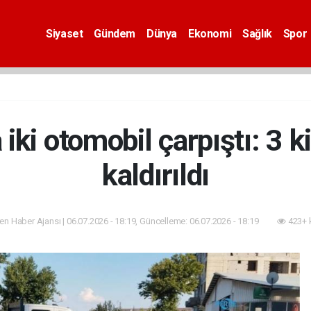
Siyaset
Gündem
Dünya
Ekonomi
Sağlık
Spor
iki otomobil çarpıştı: 3 k
kaldırıldı
n Haber Ajansı | 06.07.2026 - 18:19, Güncelleme: 06.07.2026 - 18:19
423+ 