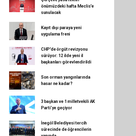
önümüzdeki hafta Meclis'e
sunulacak
Kayıt dışı paraya yeni
uygulama freni
CHP'de örgüt revizyonu
sürüyor: 12 ilde yeni il
başkanları görevlendirildi
Son orman yangınlarında
hasar ne kadar?
3 başkan ve 1 milletvekili AK
Parti’ye geçiyor
İnegöl Belediyesi tercih
sürecinde de öğrencilerin
yanında