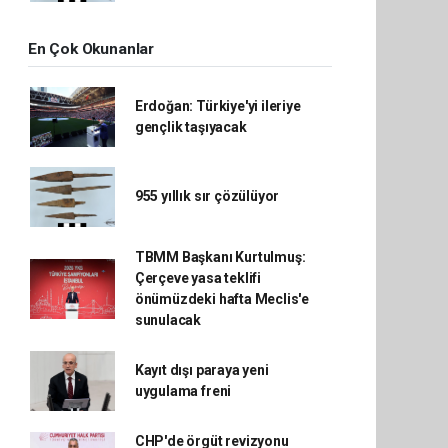
En Çok Okunanlar
Erdoğan: Türkiye'yi ileriye
gençlik taşıyacak
955 yıllık sır çözülüyor
TBMM Başkanı Kurtulmuş:
Çerçeve yasa teklifi
önümüzdeki hafta Meclis'e
sunulacak
Kayıt dışı paraya yeni
uygulama freni
CHP'de örgüt revizyonu