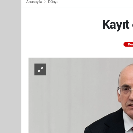
Anasayfa
Dünya
Kayıt
Dü