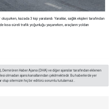
luşurken, kazada 3 kişi yaralandı. Yaralılar, sağlık ekipleri tarafından
e kısa süreli trafik yoğunluğu yaşanırken, araçların yoldan
), Demirören Haber Ajansı (DHA) ve diğer ajanslar tarafından eklenen
lesi olmadan ajans kanallarından çekilmektedir. Bu haberlerde yer
 olup sitemizin hiç bir editörü sorumlu tutulamaz...