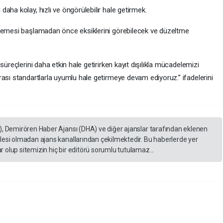
aha kolay, hızlı ve öngörülebilir hale getirmek.
elemesi başlamadan önce eksiklerini görebilecek ve düzeltme
süreçlerini daha etkin hale getirirken kayıt dışılıkla mücadelemizi
ası standartlarla uyumlu hale getirmeye devam ediyoruz.” ifadelerini
), Demirören Haber Ajansı (DHA) ve diğer ajanslar tarafından eklenen
lesi olmadan ajans kanallarından çekilmektedir. Bu haberlerde yer
 olup sitemizin hiç bir editörü sorumlu tutulamaz...