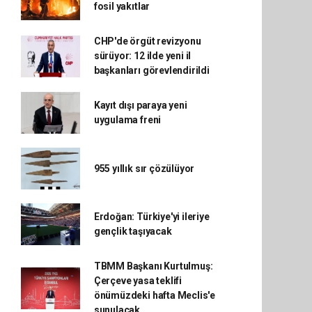
fosil yakıtlar
CHP'de örgüt revizyonu
sürüyor: 12 ilde yeni il
başkanları görevlendirildi
Kayıt dışı paraya yeni
uygulama freni
955 yıllık sır çözülüyor
Erdoğan: Türkiye'yi ileriye
gençlik taşıyacak
TBMM Başkanı Kurtulmuş:
Çerçeve yasa teklifi
önümüzdeki hafta Meclis'e
sunulacak