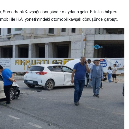
da, Sümerbank Kavşağı dönüşünde meydana geldi. Edinilen bilgilere
tomobil ile H.A. yönetimindeki otomobil kavşak dönüşünde çarpıştı.