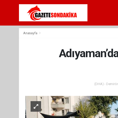
Anasayfa
Adıyaman’da 
(DHA) - Demiröre