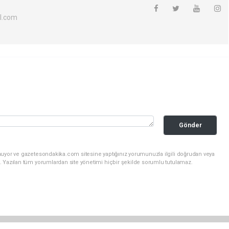
l.com
Gönder
nuyor ve gazetesondakika.com sitesine yaptığınız yorumunuzla ilgili doğrudan veya
. Yazılan tüm yorumlardan site yönetimi hiçbir şekilde sorumlu tutulamaz.