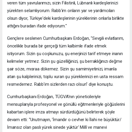
veren tüm yavrularımızı, sizin Filistinli, Lübnanlı kardeşlerinizi
yürekten selamlıyorum. Rabb'im onların yar ve yardımcıları
olsun diyor, Türkiye'deki kardeşlerinin yüreklerinin onlarla birlikte
attığını buradan ifade ediyorum."
Gençlere seslenen Cumhurbaşkanı Erdoğan, "Sevgili evlatlarım,
öncelikle burada bir gerçeği tüm kalbimle ifade etmek
istiyorum. Sizin şu coşkunuzu, şu enerjinizi tarif etmeye inanın
kelimeler yetmez. Sizin şu güzelliğinizi, şu berraklığınızı değme
şair söze, mısraa dökemez. Sizin şu samimiyetinizi, imanla
atan şu kalplerinizi, toplu vuran şu yüreklerinizi en usta ressam
resmedemez. Rabb'im sizlerden razı olsun" diye konuştu.
Cumhurbaşkanı Erdoğan, TÜGVA'nın yöneticileriyle
mensuplarıyla profesyonel ve gönüllü eğitmenleriyle göğüslerini
kabartan işlere imza atmayı sürdürdüğünü belirterek şöyle
devam etti: "Unutmayın, 'İmandır o cevher ki İlahi ne büyüktür/
İmansız olan paslı yürek sinede yüktür' Millî ve manevi