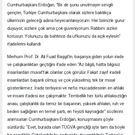
Cumhurbaşkanı Erdoğan, "Bir de şunu unutmayın sevgili
gençler, Türkiye Cumhurbaşkanı olarak sizlere baktıkça
ülkemizin geleceği adına heyecanlanıyorum. Her birinizle gurur
duyuyor, sizlere çok ama çok güveniyorum. Rabbim sizleri
korusun. Yolunuzu da bahtınızı da ufkunuzu da açık eylesin"
ifadelerini kullandı.
Merhum Prof. Dr. Ali Fuad Başgil'in, başarıya giden yolun irade
ve çalışkanlıktan geçtiğini ifade eden "Az bilgili, hatta bilgisiz
insanlardan muvaffak olanlar çok görülür. Fakat zayıf iradeli
insanlardan başarılı olmuş ve çok yükselmiş tek bir misal
gösterilemez. İrade terbiyesi ve nefis mücadelesinin en ahlaki
ve insani ifadesi ise çalışmaktır. Tembellik her türlü ahlaksızlığın
anası, çalışkanlık da temiz bir başarının, yüksek ahlakın, ruh ve
beden sağlığının en temel şartı, en feyizli kaynağıdır" sözlerini
anımsatan Cumhurbaşkanı Erdoğan, konuşmasını şöyle
sürdürdü: "Evet, burada olan TÜGVA gençliği işte tam da böyle
bir gençliktir. Çalışkanlığıyla, iradesiyle, devamlılığıyla Türkiye'yi