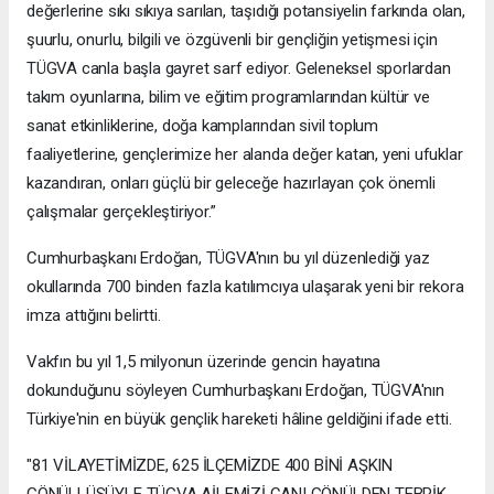
değerlerine sıkı sıkıya sarılan, taşıdığı potansiyelin farkında olan,
şuurlu, onurlu, bilgili ve özgüvenli bir gençliğin yetişmesi için
TÜGVA canla başla gayret sarf ediyor. Geleneksel sporlardan
takım oyunlarına, bilim ve eğitim programlarından kültür ve
sanat etkinliklerine, doğa kamplarından sivil toplum
faaliyetlerine, gençlerimize her alanda değer katan, yeni ufuklar
kazandıran, onları güçlü bir geleceğe hazırlayan çok önemli
çalışmalar gerçekleştiriyor.”
Cumhurbaşkanı Erdoğan, TÜGVA'nın bu yıl düzenlediği yaz
okullarında 700 binden fazla katılımcıya ulaşarak yeni bir rekora
imza attığını belirtti.
Vakfın bu yıl 1,5 milyonun üzerinde gencin hayatına
dokunduğunu söyleyen Cumhurbaşkanı Erdoğan, TÜGVA'nın
Türkiye'nin en büyük gençlik hareketi hâline geldiğini ifade etti.
"81 VİLAYETİMİZDE, 625 İLÇEMİZDE 400 BİNİ AŞKIN
GÖNÜLLÜSÜYLE TÜGVA AİLEMİZİ CANI GÖNÜLDEN TEBRİK