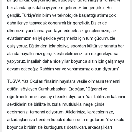
her alanda çok daha iyi yerlere getirecek bir gençliktir. Bu
gençlik, Türkiye'nin bilim ve teknolojide başlattığı atılımı çok
daha ileriye taşıyacak donanımlı bir gençliktir. Bizler de
ülkemizin yarınlarına yön tayin edecek siz gençlerimizin, siz
evlatlarımızın en iyi şekilde yetişmeniz için tüm gücümüzle
çalışıyoruz. Eğitimden teknolojiye, spordan kültür ve sanata her
alanda hayallerinizi gerçekleştirebilmeniz için ne gerekiyorsa
yapıyoruz. İnşallah daha nice yıllar boyunca sizin için çalışmaya
devam edeceğiz. Rabbim yar ve yardımcımız olsun diyorum."
TÜGVA Yaz Okulları finalinin hayırlara vesile olmasını temenni
ettiğini söyleyen Cumhurbaşkanı Erdoğan, "Öğrenci ve
öğretmenlerimizi ayrı ayrı tebrik ediyorum. Yaz tatilinizin kalanını
sevdiklerinizle birlikte huzurla, mutlulukla, neşe içinde
geçirmenizi temenni ediyorum. Ailelerinize, kardeşlerinize,
arkadaşlarınıza benden kucak dolusu selam götürün. Yaz okulu
boyunca birbirinizle kurduğunuz dostlukları, arkadaşlıkları