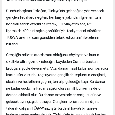
Cumhurbaşkanı Erdoğan, Türkiye'nin geleceğine yön verecek
gençleri fedakârca eğiten, her biriyle yakından ilgilenen tüm
hocaları tebrik ettiğini belirterek, "81 vilayetimizde, 625
ilçemizde 400 bini aşkın gönüllüsüyle faaliyetlerini sürdüren
TÜGVA ailemizi canı gönülden tebrik ediyorum" ifadelerini
kullandı.
Gençliğin milletin atardamarı olduğunu söyleyen ve bunun
özellikle altını çizmek istediğini kaydeden Cumhurbaşkanı
Erdoğan, şöyle devam etti: "Atardamar nasıl kalbin pompaladığı
kanı bütün vücuda ulaştırıyorsa gençlik de toplumun enerjisini,
idealini ve hedeflerini geçmişten alıp geleceğe taşır. Bu damar
ne kadar güçlü, ne kadar sağlıklı olursa millî bünyemiz de o
derece sıhhatli olur. Bu damar sayesinde geçmiş, bugün ve
gelecek aynı çizgide buluşur. Gençlerimiz için canını dişine
takarak çalışan TÜGVA'mız işte bu denli hayati bir görevi
layıkıyla yerine getirmektedir. Türkiye'nin hayrına olacak her işe