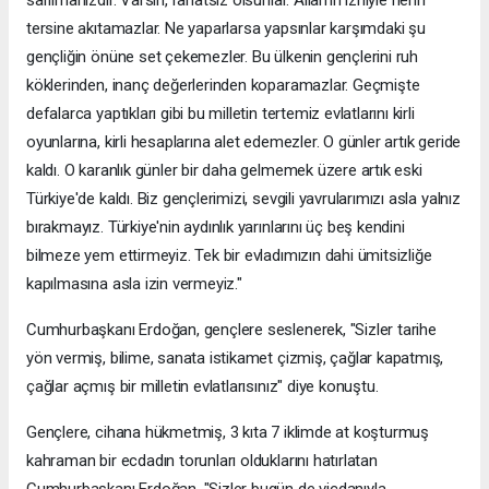
tersine akıtamazlar. Ne yaparlarsa yapsınlar karşımdaki şu
gençliğin önüne set çekemezler. Bu ülkenin gençlerini ruh
köklerinden, inanç değerlerinden koparamazlar. Geçmişte
defalarca yaptıkları gibi bu milletin tertemiz evlatlarını kirli
oyunlarına, kirli hesaplarına alet edemezler. O günler artık geride
kaldı. O karanlık günler bir daha gelmemek üzere artık eski
Türkiye'de kaldı. Biz gençlerimizi, sevgili yavrularımızı asla yalnız
bırakmayız. Türkiye'nin aydınlık yarınlarını üç beş kendini
bilmeze yem ettirmeyiz. Tek bir evladımızın dahi ümitsizliğe
kapılmasına asla izin vermeyiz."
Cumhurbaşkanı Erdoğan, gençlere seslenerek, "Sizler tarihe
yön vermiş, bilime, sanata istikamet çizmiş, çağlar kapatmış,
çağlar açmış bir milletin evlatlarısınız" diye konuştu.
Gençlere, cihana hükmetmiş, 3 kıta 7 iklimde at koşturmuş
kahraman bir ecdadın torunları olduklarını hatırlatan
Cumhurbaşkanı Erdoğan, "Sizler bugün de vicdanıyla,