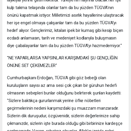
kulp takma telaşında olanlar tam da bu yüzden TÜGVA'nın
önünü kapatmak istiyor. Milletimizi asırlık hayallerine ulaştıracak
her işe engel olmaya çalışanlar tam da bu yüzden TÜGVA'yı
hedef alıyor. Gençlerimiz, kıtaları ipek bir kumaş gibi kesip biçen
ecdadı anlamasın, tarih ve medeniyet kodlarıyla buluşmasın
diye çabalayanlar tam da bu yüzden TÜGVA'yı hazmedemiyor."
"NE YAPARLARSA YAPSINLAR KARŞIMDAKİ ŞU GENÇLİĞİN
ÖNÜNE SET ÇEKEMEZLER"
Cumhurbaşkanı Erdoğan, TÜGVA gibi göz bebeği olan
kuruluşların sayısı az ama sesi çok çıkan bir güruhun hedefi
olmasının sebepleri bunlar olduğunu belirterek şunları kaydetti:
"Sizlere baktıkça gururlanmak yerine öfke nöbetleri
geçirmelerinin nedeni karşımızdaki şu muazzam manzaradır.
Sizlerin dik duruşudur, özgüvenidir, sizlerin değerlerinize sahip
çıkmanızdır, sizlerin işte burada olduğu gibi birbirinize kardeşçe
sarılmanızdır. Varsın, rahatsız olsunlar. Allah'ın izniyle nehri