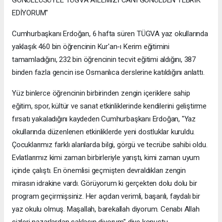
EDİYORUM"
Cumhurbaşkanı Erdoğan, 6 hafta süren TÜGVA yaz okullarında
yaklaşık 460 bin öğrencinin Kur'an-ı Kerim eğitimini
tamamladığını, 232 bin öğrencinin tecvit eğitimi aldığını, 387
binden fazla gencin ise Osmanlıca derslerine katıldığını anlattı.
Yüz binlerce öğrencinin birbirinden zengin içeriklere sahip
eğitim, spor, kültür ve sanat etkinliklerinde kendilerini geliştirme
fırsatı yakaladığını kaydeden Cumhurbaşkanı Erdoğan, "Yaz
okullarında düzenlenen etkinliklerde yeni dostluklar kuruldu.
Çocuklarımız farklı alanlarda bilgi, görgü ve tecrübe sahibi oldu.
Evlatlarımız kimi zaman birbirleriyle yarıştı, kimi zaman uyum
içinde çalıştı. En önemlisi geçmişten devraldıkları zengin
mirasın idrakine vardı. Görüyorum ki gerçekten dolu dolu bir
program geçirmişsiniz. Her açıdan verimli, başarılı, faydalı bir
yaz okulu olmuş. Maşallah, barekallah diyorum. Cenabı Allah
sizleri nazarlardan saklasın diyorum" diye konuştu.