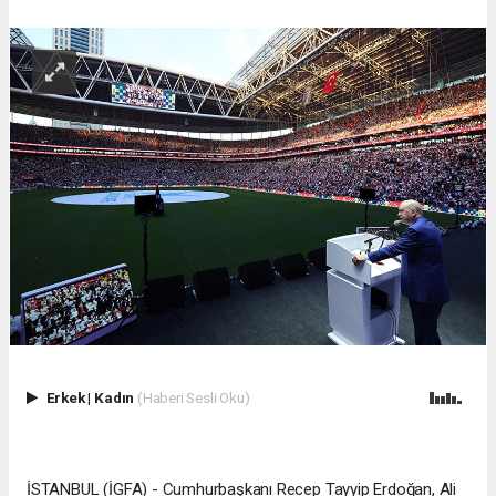
Erkek
|
Kadın
(Haberi Sesli Oku)
İSTANBUL (İGFA) - Cumhurbaşkanı Recep Tayyip Erdoğan, Ali