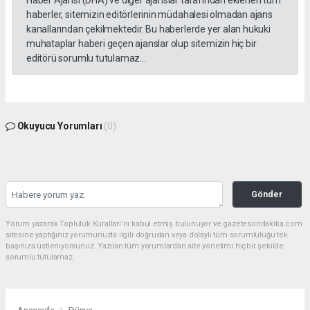
Haber Ajansı (DHA) ve diğer ajanslar tarafından eklenen tüm
haberler, sitemizin editörlerinin müdahalesi olmadan ajans
kanallarından çekilmektedir. Bu haberlerde yer alan hukuki
muhataplar haberi geçen ajanslar olup sitemizin hiç bir
editörü sorumlu tutulamaz...
Okuyucu Yorumları
(0)
Gönder
Yorum yazarak Topluluk Kuralları’nı kabul etmiş bulunuyor ve gazetesondakika.com
sitesine yaptığınız yorumunuzla ilgili doğrudan veya dolaylı tüm sorumluluğu tek
başınıza üstleniyorsunuz. Yazılan tüm yorumlardan site yönetimi hiçbir şekilde
sorumlu tutulamaz.