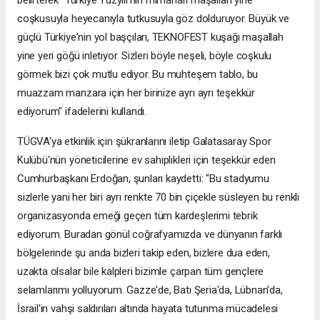
coşkusuyla heyecanıyla tutkusuyla göz dolduruyor. Büyük ve
güçlü Türkiye'nin yol başçıları, TEKNOFEST kuşağı maşallah
yine yeri göğü inletiyor. Sizleri böyle neşeli, böyle coşkulu
görmek bizi çok mutlu ediyor. Bu muhteşem tablo, bu
muazzam manzara için her birinize ayrı ayrı teşekkür
ediyorum" ifadelerini kullandı.
TÜGVA'ya etkinlik için şükranlarını iletip Galatasaray Spor
Kulübü'nün yöneticilerine ev sahiplikleri için teşekkür eden
Cumhurbaşkanı Erdoğan, şunları kaydetti: "Bu stadyumu
sizlerle yani her biri ayrı renkte 70 bin çiçekle süsleyen bu renkli
organizasyonda emeği geçen tüm kardeşlerimi tebrik
ediyorum. Buradan gönül coğrafyamızda ve dünyanın farklı
bölgelerinde şu anda bizleri takip eden, bizlere dua eden,
uzakta olsalar bile kalpleri bizimle çarpan tüm gençlere
selamlarımı yolluyorum. Gazze'de, Batı Şeria'da, Lübnan'da,
İsrail'in vahşi saldırıları altında hayata tutunma mücadelesi