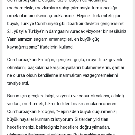
merhametiyle, mazlumlara sahip çıkmasıyla tüm insanlığa
örnek olan bir ülkenin çocuklarısınız. Hepiniz Türk milleti gibi
büyük, Türkiye Cumhuriyeti gibi itibarlı bir devletin gençlerisiniz.
21. yüzyıla Türkiye'nin damgasını vuracak vizyoner bir nesilsiniz.
Yarınlarımızın sağlam emanetçileri, en büyük güç
kaynağımızsınız" ifadelerini kullandı.
Cumhurbaşkanı Erdoğan, gençlere güçlü, dirayetli, öz güvenli
olmalarını, başkalarına karşı boyunlarını bükmemelerini, şartlar
ne olursa olsun kendilerine inanmaktan vazgeçmemelerini
tavsiye etti.
Bunun için gençlere bilgili, vizyonlu ve cesur olmalarını, adaleti,
vicdanı, merhameti, hikmeti elden bırakmamalarını öneren
Cumhurbaşkanı Erdoğan, "Hepinizden büyük düşünmenizi,
büyük hayaller kurmanızı istiyorum. Sizlerden yıldızları
hedeflemenizi, belirlediğiniz hedeflere doğru yılmadan,
yıkılmadan ilerlemenizi bekliyorum. Bu toprakların yegâne