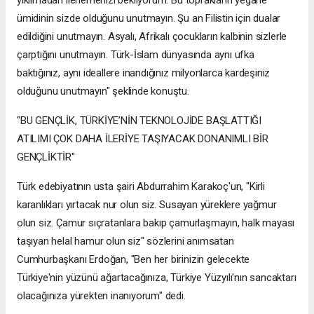
ümidinin sizde olduğunu unutmayın. Şu an Filistin için dualar
edildiğini unutmayın. Asyalı, Afrikalı çocukların kalbinin sizlerle
çarptığını unutmayın. Türk-İslam dünyasında aynı ufka
baktığınız, aynı ideallere inandığınız milyonlarca kardeşiniz
olduğunu unutmayın" şeklinde konuştu.
"BU GENÇLİK, TÜRKİYE’NİN TEKNOLOJİDE BAŞLATTIĞI
ATILIMI ÇOK DAHA İLERİYE TAŞIYACAK DONANIMLI BİR
GENÇLİKTİR"
Türk edebiyatının usta şairi Abdurrahim Karakoç'un, "Kirli
karanlıkları yırtacak nur olun siz. Susayan yüreklere yağmur
olun siz. Çamur sıçratanlara bakıp çamurlaşmayın, halk mayası
taşıyan helal hamur olun siz" sözlerini anımsatan
Cumhurbaşkanı Erdoğan, "Ben her birinizin gelecekte
Türkiye'nin yüzünü ağartacağınıza, Türkiye Yüzyılı'nın sancaktarı
olacağınıza yürekten inanıyorum" dedi.