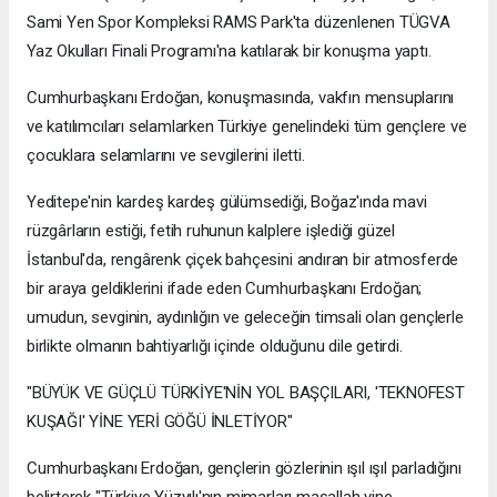
Sami Yen Spor Kompleksi RAMS Park'ta düzenlenen TÜGVA
Yaz Okulları Finali Programı'na katılarak bir konuşma yaptı.
Cumhurbaşkanı Erdoğan, konuşmasında, vakfın mensuplarını
ve katılımcıları selamlarken Türkiye genelindeki tüm gençlere ve
çocuklara selamlarını ve sevgilerini iletti.
Yeditepe'nin kardeş kardeş gülümsediği, Boğaz'ında mavi
rüzgârların estiği, fetih ruhunun kalplere işlediği güzel
İstanbul'da, rengârenk çiçek bahçesini andıran bir atmosferde
bir araya geldiklerini ifade eden Cumhurbaşkanı Erdoğan;
umudun, sevginin, aydınlığın ve geleceğin timsali olan gençlerle
birlikte olmanın bahtiyarlığı içinde olduğunu dile getirdi.
"BÜYÜK VE GÜÇLÜ TÜRKİYE'NİN YOL BAŞÇILARI, 'TEKNOFEST
KUŞAĞI' YİNE YERİ GÖĞÜ İNLETİYOR"
Cumhurbaşkanı Erdoğan, gençlerin gözlerinin ışıl ışıl parladığını
belirterek "Türkiye Yüzyılı'nın mimarları maşallah yine