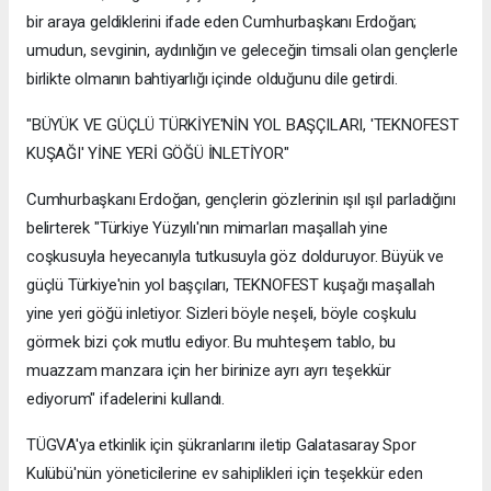
bir araya geldiklerini ifade eden Cumhurbaşkanı Erdoğan;
umudun, sevginin, aydınlığın ve geleceğin timsali olan gençlerle
birlikte olmanın bahtiyarlığı içinde olduğunu dile getirdi.
"BÜYÜK VE GÜÇLÜ TÜRKİYE'NİN YOL BAŞÇILARI, 'TEKNOFEST
KUŞAĞI' YİNE YERİ GÖĞÜ İNLETİYOR"
Cumhurbaşkanı Erdoğan, gençlerin gözlerinin ışıl ışıl parladığını
belirterek "Türkiye Yüzyılı'nın mimarları maşallah yine
coşkusuyla heyecanıyla tutkusuyla göz dolduruyor. Büyük ve
güçlü Türkiye'nin yol başçıları, TEKNOFEST kuşağı maşallah
yine yeri göğü inletiyor. Sizleri böyle neşeli, böyle coşkulu
görmek bizi çok mutlu ediyor. Bu muhteşem tablo, bu
muazzam manzara için her birinize ayrı ayrı teşekkür
ediyorum" ifadelerini kullandı.
TÜGVA'ya etkinlik için şükranlarını iletip Galatasaray Spor
Kulübü'nün yöneticilerine ev sahiplikleri için teşekkür eden