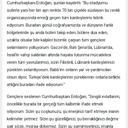
Cumhurbaşkanı Erdoğan, şunları kaydetti: "Bu stadyumu
sizlerle yani her biri ayrı renkte 70 bin çiçekle süsleyen bu renkli
organizasyonda emeği geçen tüm kardeşlerimi tebrik
ediyorum. Buradan gönül coğrafyamızda ve dünyanın farklı
bölgelerinde şu anda bizleri takip eden, bizlere dua eden,
uzakta olsalar bile kalpleri bizimle çarpan tüm gençlere
selamlarımı yolluyorum. Gazze'de, Batı Şeria'da, Lübnan'da,
İsrail'in vahşi saldırıları altında hayata tutunma mücadelesi
veren tüm yavrularımızı, sizin Filistinli, Lübnanlı kardeşlerinizi
yürekten selamlıyorum. Rabb'im onların yar ve yardımcıları
olsun diyor, Türkiye'deki kardeşlerinin yüreklerinin onlarla birlikte
attığını buradan ifade ediyorum."
Gençlere seslenen Cumhurbaşkanı Erdoğan, "Sevgili evlatlarım,
öncelikle burada bir gerçeği tüm kalbimle ifade etmek
istiyorum. Sizin şu coşkunuzu, şu enerjinizi tarif etmeye inanın
kelimeler yetmez. Sizin şu güzelliğinizi, şu berraklığınızı değme
şair söze, mısraa dökemez. Sizin şu samimiyetinizi, imanla