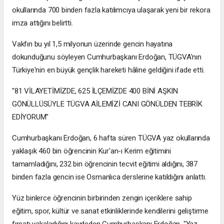
okullarında 700 binden fazla katılımcıya ulaşarak yeni bir rekora
imza attığını belirtti.
Vakfın bu yıl 1,5 milyonun üzerinde gencin hayatına
dokunduğunu söyleyen Cumhurbaşkanı Erdoğan, TÜGVA'nın
Türkiye'nin en büyük gençlik hareketi hâline geldiğini ifade etti.
"81 VİLAYETİMİZDE, 625 İLÇEMİZDE 400 BİNİ AŞKIN
GÖNÜLLÜSÜYLE TÜGVA AİLEMİZİ CANI GÖNÜLDEN TEBRİK
EDİYORUM"
Cumhurbaşkanı Erdoğan, 6 hafta süren TÜGVA yaz okullarında
yaklaşık 460 bin öğrencinin Kur'an-ı Kerim eğitimini
tamamladığını, 232 bin öğrencinin tecvit eğitimi aldığını, 387
binden fazla gencin ise Osmanlıca derslerine katıldığını anlattı.
Yüz binlerce öğrencinin birbirinden zengin içeriklere sahip
eğitim, spor, kültür ve sanat etkinliklerinde kendilerini geliştirme
fırsatı yakaladığını kaydeden Cumhurbaşkanı Erdoğan, "Yaz