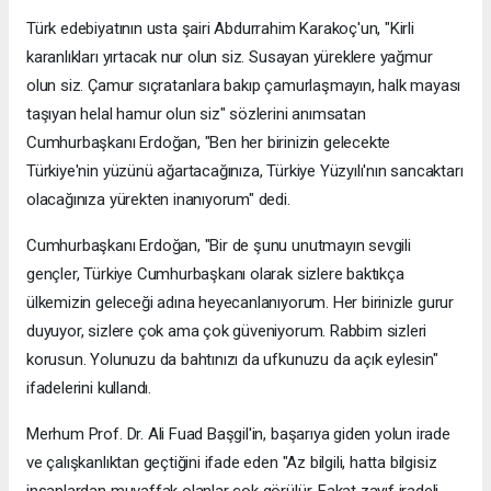
Türk edebiyatının usta şairi Abdurrahim Karakoç'un, "Kirli
karanlıkları yırtacak nur olun siz. Susayan yüreklere yağmur
olun siz. Çamur sıçratanlara bakıp çamurlaşmayın, halk mayası
taşıyan helal hamur olun siz" sözlerini anımsatan
Cumhurbaşkanı Erdoğan, "Ben her birinizin gelecekte
Türkiye'nin yüzünü ağartacağınıza, Türkiye Yüzyılı'nın sancaktarı
olacağınıza yürekten inanıyorum" dedi.
Cumhurbaşkanı Erdoğan, "Bir de şunu unutmayın sevgili
gençler, Türkiye Cumhurbaşkanı olarak sizlere baktıkça
ülkemizin geleceği adına heyecanlanıyorum. Her birinizle gurur
duyuyor, sizlere çok ama çok güveniyorum. Rabbim sizleri
korusun. Yolunuzu da bahtınızı da ufkunuzu da açık eylesin"
ifadelerini kullandı.
Merhum Prof. Dr. Ali Fuad Başgil'in, başarıya giden yolun irade
ve çalışkanlıktan geçtiğini ifade eden "Az bilgili, hatta bilgisiz
insanlardan muvaffak olanlar çok görülür. Fakat zayıf iradeli