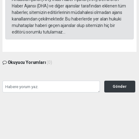
Haber Ajansı (DHA) ve diğer ajanslar tarafından eklenen tüm
haberler, sitemizin editörlerinin müdahalesi olmadan ajans
kanallarından çekilmektedir. Bu haberlerde yer alan hukuki
muhataplar haberi geçen ajanslar olup sitemizin hiç bir
editörü sorumlu tutulamaz...
Okuyucu Yorumları
(0)
Gönder
Yorum yazarak Topluluk Kuralları’nı kabul etmiş bulunuyor ve gazetesondakika.com
sitesine yaptığınız yorumunuzla ilgili doğrudan veya dolaylı tüm sorumluluğu tek
başınıza üstleniyorsunuz. Yazılan tüm yorumlardan site yönetimi hiçbir şekilde
sorumlu tutulamaz.