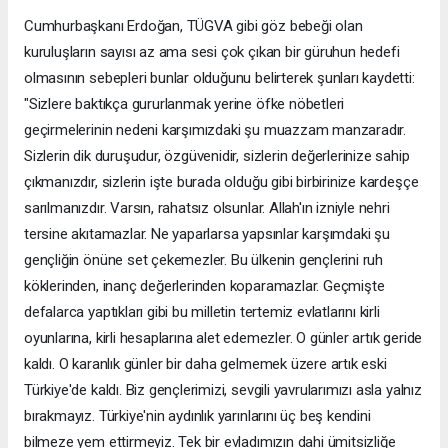
Cumhurbaşkanı Erdoğan, TÜGVA gibi göz bebeği olan
kuruluşların sayısı az ama sesi çok çıkan bir güruhun hedefi
olmasının sebepleri bunlar olduğunu belirterek şunları kaydetti:
"Sizlere baktıkça gururlanmak yerine öfke nöbetleri
geçirmelerinin nedeni karşımızdaki şu muazzam manzaradır.
Sizlerin dik duruşudur, özgüvenidir, sizlerin değerlerinize sahip
çıkmanızdır, sizlerin işte burada olduğu gibi birbirinize kardeşçe
sarılmanızdır. Varsın, rahatsız olsunlar. Allah'ın izniyle nehri
tersine akıtamazlar. Ne yaparlarsa yapsınlar karşımdaki şu
gençliğin önüne set çekemezler. Bu ülkenin gençlerini ruh
köklerinden, inanç değerlerinden koparamazlar. Geçmişte
defalarca yaptıkları gibi bu milletin tertemiz evlatlarını kirli
oyunlarına, kirli hesaplarına alet edemezler. O günler artık geride
kaldı. O karanlık günler bir daha gelmemek üzere artık eski
Türkiye'de kaldı. Biz gençlerimizi, sevgili yavrularımızı asla yalnız
bırakmayız. Türkiye'nin aydınlık yarınlarını üç beş kendini
bilmeze yem ettirmeyiz. Tek bir evladımızın dahi ümitsizliğe