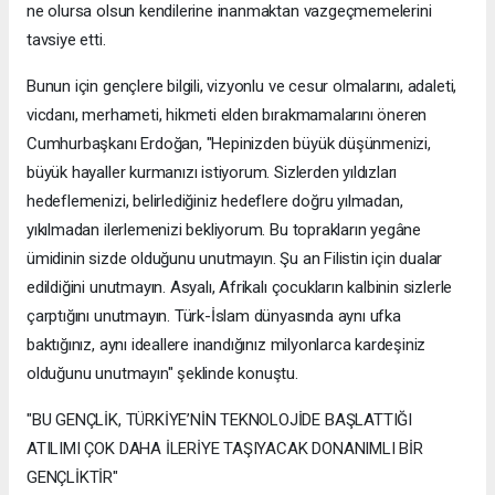
ne olursa olsun kendilerine inanmaktan vazgeçmemelerini
tavsiye etti.
Bunun için gençlere bilgili, vizyonlu ve cesur olmalarını, adaleti,
vicdanı, merhameti, hikmeti elden bırakmamalarını öneren
Cumhurbaşkanı Erdoğan, "Hepinizden büyük düşünmenizi,
büyük hayaller kurmanızı istiyorum. Sizlerden yıldızları
hedeflemenizi, belirlediğiniz hedeflere doğru yılmadan,
yıkılmadan ilerlemenizi bekliyorum. Bu toprakların yegâne
ümidinin sizde olduğunu unutmayın. Şu an Filistin için dualar
edildiğini unutmayın. Asyalı, Afrikalı çocukların kalbinin sizlerle
çarptığını unutmayın. Türk-İslam dünyasında aynı ufka
baktığınız, aynı ideallere inandığınız milyonlarca kardeşiniz
olduğunu unutmayın" şeklinde konuştu.
"BU GENÇLİK, TÜRKİYE’NİN TEKNOLOJİDE BAŞLATTIĞI
ATILIMI ÇOK DAHA İLERİYE TAŞIYACAK DONANIMLI BİR
GENÇLİKTİR"