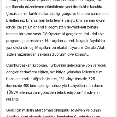
okullarında düzenlenen etkinliklerde yeni dostluklar kuruldu.
Çocuklarımız farklı alanlarda bilgi, görgü ve tecrübe sahibi oldu.
Evlatlarımız kimi zaman birbirleriyle yarıştı, kimi zaman uyum
içinde çalıştı. En önemlisi geçmişten devraldıkları zengin
mirasın idrakine vardı. Görüyorum ki gerçekten dolu dolu bir
program geçirmişsiniz. Her açıdan verimli, başarılı, faydalı bir
yaz okulu olmuş. Maşallah, barekallah diyorum. Cenabı Allah
sizleri nazarlardan saklasın diyorum" diye konuştu.
Cumhurbaşkanı Erdoğan, Türkiye'nin geleceğine yön verecek
gençleri fedakârca eğiten, her biriyle yakından ilgilenen tüm
hocaları tebrik ettiğini belirterek, "81 vilayetimizde, 625
ilçemizde 400 bini aşkın gönüllüsüyle faaliyetlerini sürdüren
TÜGVA ailemizi canı gönülden tebrik ediyorum" ifadelerini
kullandı.
Gençliğin milletin atardamarı olduğunu söyleyen ve bunun
özellikle altını çizmek istediğini kaydeden Cumhurbaşkanı