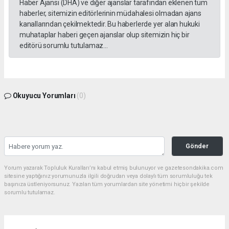
Haber Ajansı (DHA) ve diğer ajanslar tarafından eklenen tüm
haberler, sitemizin editörlerinin müdahalesi olmadan ajans
kanallarından çekilmektedir. Bu haberlerde yer alan hukuki
muhataplar haberi geçen ajanslar olup sitemizin hiç bir
editörü sorumlu tutulamaz...
Okuyucu Yorumları
(0)
Gönder
Yorum yazarak Topluluk Kuralları’nı kabul etmiş bulunuyor ve gazetesondakika.com
sitesine yaptığınız yorumunuzla ilgili doğrudan veya dolaylı tüm sorumluluğu tek
başınıza üstleniyorsunuz. Yazılan tüm yorumlardan site yönetimi hiçbir şekilde
sorumlu tutulamaz.