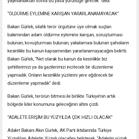
yayınlandıktan sonra bu yasa yürürlüğe girecek” dedi.
“ÖLDÜRME EYLEMİNE KARIŞAN YARARLANAMAYACAK”
Bakan Gürlek, silahlı terör örgütüne üye olmak suçları
bakımından adam öldürme eylemine karışan, soruşturması
bulunan, kovuşturması bulunan, yakalaması bulunan şahısların
kesinlikle bu kanun kapsamından yararlanamayacağını belirtti.
Bakan Gürlek, “Net olarak bu kanun da kesinlikle biz
şehitlerimizi ya da gazilerimizi incitecek bir düzenleme
yapmadık. Onların kesinlikle yüzlerini yere eğdirecek bir
düzenleme yapmadık” dedi.
Bakan Gürlek, terörün bitmesi ile birlikte Türkiye’nin artık
bölgede lider konumuna geleceğinin altını çizdi.
“ADALETE ERİŞİM BU YÜZYILDA ÇOK HIZLI OLACAK”
Adalet Bakanı Akın Gürlek, AK Parti iktidarında Türkiye
Yüzyılı’nın Adaletin Yüzyılı olacağını belirterek, “Adaletin yüzyılı