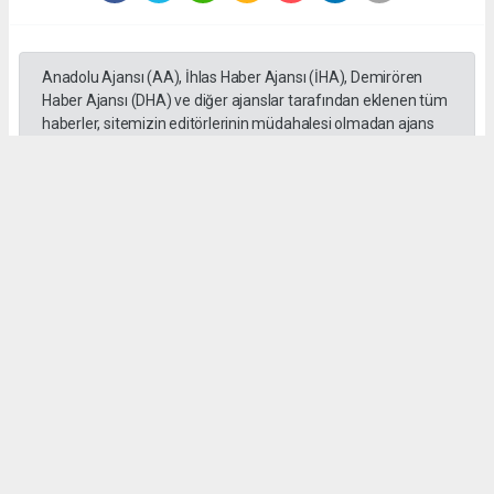
Anadolu Ajansı (AA), İhlas Haber Ajansı (İHA), Demirören
Haber Ajansı (DHA) ve diğer ajanslar tarafından eklenen tüm
haberler, sitemizin editörlerinin müdahalesi olmadan ajans
kanallarından çekilmektedir. Bu haberlerde yer alan hukuki
muhataplar haberi geçen ajanslar olup sitemizin hiç bir
editörü sorumlu tutulamaz...
Okuyucu Yorumları
(0)
Gönder
Yorum yazarak Topluluk Kuralları’nı kabul etmiş bulunuyor ve gazetesondakika.com
sitesine yaptığınız yorumunuzla ilgili doğrudan veya dolaylı tüm sorumluluğu tek
başınıza üstleniyorsunuz. Yazılan tüm yorumlardan site yönetimi hiçbir şekilde
sorumlu tutulamaz.