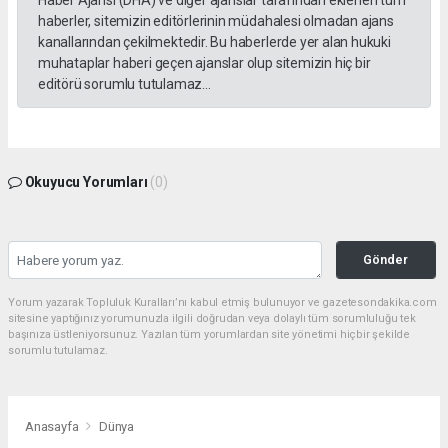
haberler, sitemizin editörlerinin müdahalesi olmadan ajans
kanallarından çekilmektedir. Bu haberlerde yer alan hukuki
muhataplar haberi geçen ajanslar olup sitemizin hiç bir
editörü sorumlu tutulamaz...
Okuyucu Yorumları
(0)
Gönder
Yorum yazarak Topluluk Kuralları’nı kabul etmiş bulunuyor ve gazetesondakika.com
sitesine yaptığınız yorumunuzla ilgili doğrudan veya dolaylı tüm sorumluluğu tek
başınıza üstleniyorsunuz. Yazılan tüm yorumlardan site yönetimi hiçbir şekilde
sorumlu tutulamaz.
Anasayfa
Dünya