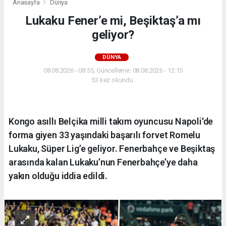
Anasayfa
Dünya
Lukaku Fener’e mi, Beşiktaş’a mı
geliyor?
DÜNYA
08.08.2026 - 08:55, Güncelleme: 08.08.2026 - 12:15
53 kez okundu.
Kongo asıllı Belçika milli takım oyuncusu Napoli'de
forma giyen 33 yaşındaki başarılı forvet Romelu
Lukaku, Süper Lig’e geliyor. Fenerbahçe ve Beşiktaş
arasında kalan Lukaku’nun Fenerbahçe’ye daha
yakın olduğu iddia edildi.