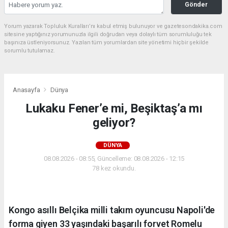
Gönder
Yorum yazarak Topluluk Kuralları’nı kabul etmiş bulunuyor ve gazetesondakika.com
sitesine yaptığınız yorumunuzla ilgili doğrudan veya dolaylı tüm sorumluluğu tek
başınıza üstleniyorsunuz. Yazılan tüm yorumlardan site yönetimi hiçbir şekilde
sorumlu tutulamaz.
Anasayfa
Dünya
Lukaku Fener’e mi, Beşiktaş’a mı
geliyor?
DÜNYA
08.08.2026 - 08:55, Güncelleme: 08.08.2026 - 12:15
78 kez okundu.
Kongo asıllı Belçika milli takım oyuncusu Napoli'de
forma giyen 33 yaşındaki başarılı forvet Romelu