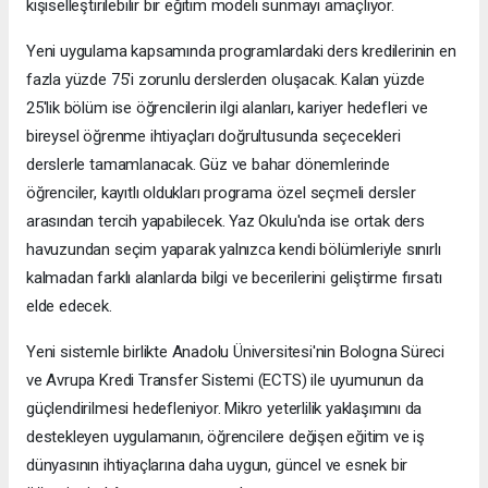
kişiselleştirilebilir bir eğitim modeli sunmayı amaçlıyor.
Yeni uygulama kapsamında programlardaki ders kredilerinin en
fazla yüzde 75'i zorunlu derslerden oluşacak. Kalan yüzde
25'lik bölüm ise öğrencilerin ilgi alanları, kariyer hedefleri ve
bireysel öğrenme ihtiyaçları doğrultusunda seçecekleri
derslerle tamamlanacak. Güz ve bahar dönemlerinde
öğrenciler, kayıtlı oldukları programa özel seçmeli dersler
arasından tercih yapabilecek. Yaz Okulu'nda ise ortak ders
havuzundan seçim yaparak yalnızca kendi bölümleriyle sınırlı
kalmadan farklı alanlarda bilgi ve becerilerini geliştirme fırsatı
elde edecek.
Yeni sistemle birlikte Anadolu Üniversitesi'nin Bologna Süreci
ve Avrupa Kredi Transfer Sistemi (ECTS) ile uyumunun da
güçlendirilmesi hedefleniyor. Mikro yeterlilik yaklaşımını da
destekleyen uygulamanın, öğrencilere değişen eğitim ve iş
dünyasının ihtiyaçlarına daha uygun, güncel ve esnek bir