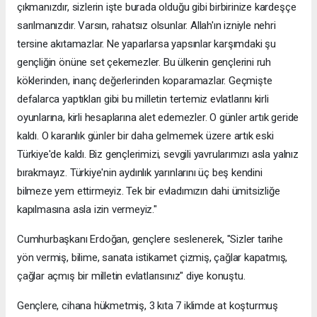
çıkmanızdır, sizlerin işte burada olduğu gibi birbirinize kardeşçe
sarılmanızdır. Varsın, rahatsız olsunlar. Allah'ın izniyle nehri
tersine akıtamazlar. Ne yaparlarsa yapsınlar karşımdaki şu
gençliğin önüne set çekemezler. Bu ülkenin gençlerini ruh
köklerinden, inanç değerlerinden koparamazlar. Geçmişte
defalarca yaptıkları gibi bu milletin tertemiz evlatlarını kirli
oyunlarına, kirli hesaplarına alet edemezler. O günler artık geride
kaldı. O karanlık günler bir daha gelmemek üzere artık eski
Türkiye'de kaldı. Biz gençlerimizi, sevgili yavrularımızı asla yalnız
bırakmayız. Türkiye'nin aydınlık yarınlarını üç beş kendini
bilmeze yem ettirmeyiz. Tek bir evladımızın dahi ümitsizliğe
kapılmasına asla izin vermeyiz."
Cumhurbaşkanı Erdoğan, gençlere seslenerek, "Sizler tarihe
yön vermiş, bilime, sanata istikamet çizmiş, çağlar kapatmış,
çağlar açmış bir milletin evlatlarısınız" diye konuştu.
Gençlere, cihana hükmetmiş, 3 kıta 7 iklimde at koşturmuş