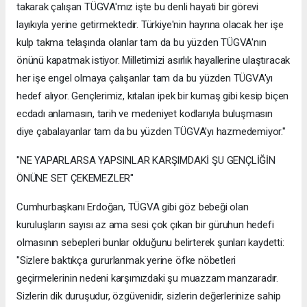
takarak çalışan TÜGVA'mız işte bu denli hayati bir görevi
layıkıyla yerine getirmektedir. Türkiye'nin hayrına olacak her işe
kulp takma telaşında olanlar tam da bu yüzden TÜGVA'nın
önünü kapatmak istiyor. Milletimizi asırlık hayallerine ulaştıracak
her işe engel olmaya çalışanlar tam da bu yüzden TÜGVA'yı
hedef alıyor. Gençlerimiz, kıtaları ipek bir kumaş gibi kesip biçen
ecdadı anlamasın, tarih ve medeniyet kodlarıyla buluşmasın
diye çabalayanlar tam da bu yüzden TÜGVA'yı hazmedemiyor."
"NE YAPARLARSA YAPSINLAR KARŞIMDAKİ ŞU GENÇLİĞİN
ÖNÜNE SET ÇEKEMEZLER"
Cumhurbaşkanı Erdoğan, TÜGVA gibi göz bebeği olan
kuruluşların sayısı az ama sesi çok çıkan bir güruhun hedefi
olmasının sebepleri bunlar olduğunu belirterek şunları kaydetti:
"Sizlere baktıkça gururlanmak yerine öfke nöbetleri
geçirmelerinin nedeni karşımızdaki şu muazzam manzaradır.
Sizlerin dik duruşudur, özgüvenidir, sizlerin değerlerinize sahip