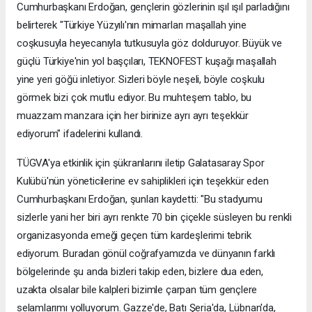
Cumhurbaşkanı Erdoğan, gençlerin gözlerinin ışıl ışıl parladığını
belirterek "Türkiye Yüzyılı'nın mimarları maşallah yine
coşkusuyla heyecanıyla tutkusuyla göz dolduruyor. Büyük ve
güçlü Türkiye'nin yol başçıları, TEKNOFEST kuşağı maşallah
yine yeri göğü inletiyor. Sizleri böyle neşeli, böyle coşkulu
görmek bizi çok mutlu ediyor. Bu muhteşem tablo, bu
muazzam manzara için her birinize ayrı ayrı teşekkür
ediyorum" ifadelerini kullandı.
TÜGVA'ya etkinlik için şükranlarını iletip Galatasaray Spor
Kulübü'nün yöneticilerine ev sahiplikleri için teşekkür eden
Cumhurbaşkanı Erdoğan, şunları kaydetti: "Bu stadyumu
sizlerle yani her biri ayrı renkte 70 bin çiçekle süsleyen bu renkli
organizasyonda emeği geçen tüm kardeşlerimi tebrik
ediyorum. Buradan gönül coğrafyamızda ve dünyanın farklı
bölgelerinde şu anda bizleri takip eden, bizlere dua eden,
uzakta olsalar bile kalpleri bizimle çarpan tüm gençlere
selamlarımı yolluyorum. Gazze'de, Batı Şeria'da, Lübnan'da,