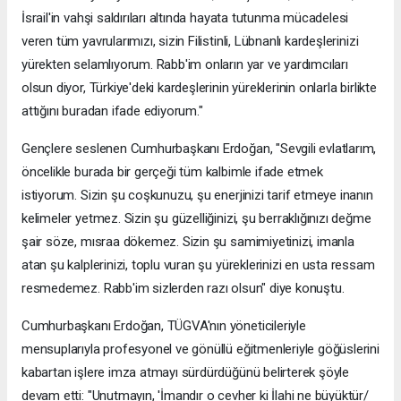
İsrail'in vahşi saldırıları altında hayata tutunma mücadelesi
veren tüm yavrularımızı, sizin Filistinli, Lübnanlı kardeşlerinizi
yürekten selamlıyorum. Rabb'im onların yar ve yardımcıları
olsun diyor, Türkiye'deki kardeşlerinin yüreklerinin onlarla birlikte
attığını buradan ifade ediyorum."
Gençlere seslenen Cumhurbaşkanı Erdoğan, "Sevgili evlatlarım,
öncelikle burada bir gerçeği tüm kalbimle ifade etmek
istiyorum. Sizin şu coşkunuzu, şu enerjinizi tarif etmeye inanın
kelimeler yetmez. Sizin şu güzelliğinizi, şu berraklığınızı değme
şair söze, mısraa dökemez. Sizin şu samimiyetinizi, imanla
atan şu kalplerinizi, toplu vuran şu yüreklerinizi en usta ressam
resmedemez. Rabb'im sizlerden razı olsun" diye konuştu.
Cumhurbaşkanı Erdoğan, TÜGVA'nın yöneticileriyle
mensuplarıyla profesyonel ve gönüllü eğitmenleriyle göğüslerini
kabartan işlere imza atmayı sürdürdüğünü belirterek şöyle
devam etti: "Unutmayın, 'İmandır o cevher ki İlahi ne büyüktür/