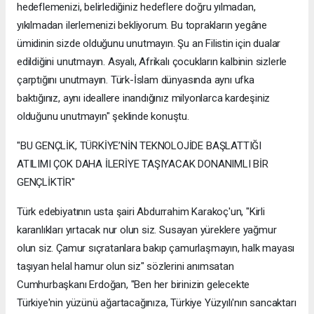
hedeflemenizi, belirlediğiniz hedeflere doğru yılmadan,
yıkılmadan ilerlemenizi bekliyorum. Bu toprakların yegâne
ümidinin sizde olduğunu unutmayın. Şu an Filistin için dualar
edildiğini unutmayın. Asyalı, Afrikalı çocukların kalbinin sizlerle
çarptığını unutmayın. Türk-İslam dünyasında aynı ufka
baktığınız, aynı ideallere inandığınız milyonlarca kardeşiniz
olduğunu unutmayın" şeklinde konuştu.
"BU GENÇLİK, TÜRKİYE’NİN TEKNOLOJİDE BAŞLATTIĞI
ATILIMI ÇOK DAHA İLERİYE TAŞIYACAK DONANIMLI BİR
GENÇLİKTİR"
Türk edebiyatının usta şairi Abdurrahim Karakoç'un, "Kirli
karanlıkları yırtacak nur olun siz. Susayan yüreklere yağmur
olun siz. Çamur sıçratanlara bakıp çamurlaşmayın, halk mayası
taşıyan helal hamur olun siz" sözlerini anımsatan
Cumhurbaşkanı Erdoğan, "Ben her birinizin gelecekte
Türkiye'nin yüzünü ağartacağınıza, Türkiye Yüzyılı'nın sancaktarı