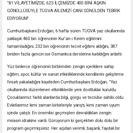
"81 VİLAYETİMİZDE, 625 İLÇEMİZDE 400 BİNİ AŞKIN
GÖNÜLLÜSÜYLE TÜGVA AİLEMİZİ CANI GÖNÜLDEN TEBRİK
EDİYORUM"
Cumhurbaşkanı Erdoğan, 6 hafta süren TÜGVA yaz okullarında
yaklaşık 460 bin öğrencinin Kur'an-ı Kerim eğitimini
tamamladığını, 232 bin öğrencinin tecvit eğitimi aldığını, 387
binden fazla gencin ise Osmanlıca derslerine katıldığını anlattı.
Yüz binlerce öğrencinin birbirinden zengin içeriklere sahip
eğitim, spor, kültür ve sanat etkinliklerinde kendilerini geliştirme
fırsatı yakaladığını kaydeden Cumhurbaşkanı Erdoğan, "Yaz
okullarında düzenlenen etkinliklerde yeni dostluklar kuruldu.
Çocuklarımız farklı alanlarda bilgi, görgü ve tecrübe sahibi oldu.
Evlatlarımız kimi zaman birbirleriyle yarıştı, kimi zaman uyum
içinde çalıştı. En önemlisi geçmişten devraldıkları zengin
mirasın idrakine vardı. Görüyorum ki gerçekten dolu dolu bir
program geçirmişsiniz. Her açıdan verimli, başarılı, faydalı bir