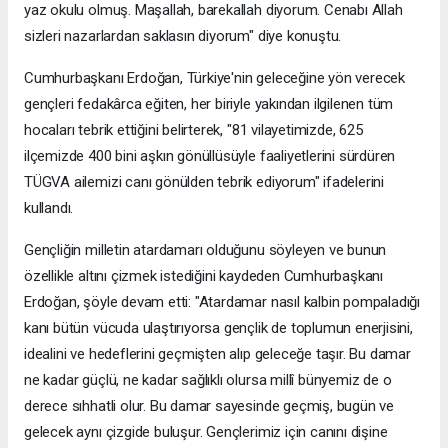
yaz okulu olmuş. Maşallah, barekallah diyorum. Cenabı Allah
sizleri nazarlardan saklasın diyorum" diye konuştu.
Cumhurbaşkanı Erdoğan, Türkiye'nin geleceğine yön verecek
gençleri fedakârca eğiten, her biriyle yakından ilgilenen tüm
hocaları tebrik ettiğini belirterek, "81 vilayetimizde, 625
ilçemizde 400 bini aşkın gönüllüsüyle faaliyetlerini sürdüren
TÜGVA ailemizi canı gönülden tebrik ediyorum" ifadelerini
kullandı.
Gençliğin milletin atardamarı olduğunu söyleyen ve bunun
özellikle altını çizmek istediğini kaydeden Cumhurbaşkanı
Erdoğan, şöyle devam etti: "Atardamar nasıl kalbin pompaladığı
kanı bütün vücuda ulaştırıyorsa gençlik de toplumun enerjisini,
idealini ve hedeflerini geçmişten alıp geleceğe taşır. Bu damar
ne kadar güçlü, ne kadar sağlıklı olursa millî bünyemiz de o
derece sıhhatli olur. Bu damar sayesinde geçmiş, bugün ve
gelecek aynı çizgide buluşur. Gençlerimiz için canını dişine