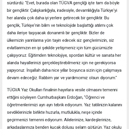
sürdürdü: "Evet, burada olan TÜGVA gençliği işte tam da böyle
bir gençliktir. Çalışkanlığıyla, iradesiyle, devamlılığıyla Türkiye'yi
her alanda çok daha iyi yerlere getirecek bir gençliktir. Bu
gençlik, Türkiye'nin bilim ve teknolojide başlattığı atılımı çok
daha ileriye taşıyacak donanımlı bir gençliktir. Bizler de
ülkemizin yarınlarına yön tayin edecek siz gençlerimizin, siz
evlatlarımızın en iyi şekilde yetişmeniz için tüm gücümüzle
çalışıyoruz. Eğitimden teknolojiye, spordan kültür ve sanata her
alanda hayallerinizi gerçekleştirebilmeniz için ne gerekiyorsa
yapıyoruz. İnşallah daha nice yıllar boyunca sizin için çalışmaya
devam edeceğiz. Rabbim yar ve yardımcımız olsun diyorum."
TÜGVA Yaz Okulları finalinin hayırlara vesile olmasını temenni
ettiğini söyleyen Cumhurbaşkanı Erdoğan, "Öğrenci ve
öğretmenlerimizi ayrı ayrı tebrik ediyorum. Yaz tatilinizin kalanını
sevdiklerinizle birlikte huzurla, mutlulukla, neşe içinde
geçirmenizi temenni ediyorum. Ailelerinize, kardeşlerinize,
arkadaşlarınıza benden kucak dolusu selam götürün. Yaz okulu