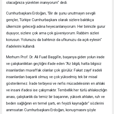
olacağınıza yürekten inanıyorum" dedi.
Cumhurbaşkanı Erdoğan, "Bir de şunu unutmayın sevgili
gençler, Türkiye Cumhurbaşkanı olarak sizlere baktıkça
ülkemizin geleceği adına heyecanlanıyorum. Her birinizle gurur
duyuyor, sizlere çok ama çok güveniyorum. Rabbim sizleri
korusun. Yolunuzu da bahtınızı da ufkunuzu da açık eylesin"
ifadelerini kullandı.
Merhum Prof. Dr. Ali Fuad Başgil'in, başarıya giden yolun irade
ve çalışkanlıktan geçtiğini ifade eden "Az bilgili, hatta bilgisiz
insanlardan muvaffak olanlar çok görülür. Fakat zayıf iradeli
insanlardan başarılı olmuş ve çok yükselmiş tek bir misal
gösterilemez. İrade terbiyesi ve nefis mücadelesinin en ahlaki
ve insani ifadesi ise çalışmaktır. Tembellik her türlü ahlaksızlığın
anası, çalışkanlık da temiz bir başarının, yüksek ahlakın, ruh ve
beden sağlığının en temel şartı, en feyizli kaynağıdır" sözlerini
anımsatan Cumhurbaşkanı Erdoğan, konuşmasını şöyle