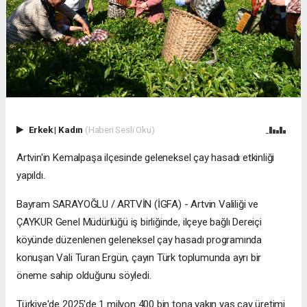
Erkek
|
Kadın
(Haberi Sesli Oku)
Artvin'in Kemalpaşa ilçesinde geleneksel çay hasadı etkinliği
yapıldı.
Bayram SARAYOĞLU / ARTVİN (İGFA) - Artvin Valiliği ve
ÇAYKUR Genel Müdürlüğü iş birliğinde, ilçeye bağlı Dereiçi
köyünde düzenlenen geleneksel çay hasadı programında
konuşan Vali Turan Ergün, çayın Türk toplumunda ayrı bir
öneme sahip olduğunu söyledi.
Türkiye'de 2025'de 1 milyon 400 bin tona yakın yaş çay üretimi