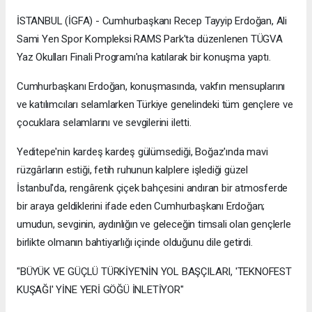
İSTANBUL (İGFA) - Cumhurbaşkanı Recep Tayyip Erdoğan, Ali
Sami Yen Spor Kompleksi RAMS Park'ta düzenlenen TÜGVA
Yaz Okulları Finali Programı'na katılarak bir konuşma yaptı.
Cumhurbaşkanı Erdoğan, konuşmasında, vakfın mensuplarını
ve katılımcıları selamlarken Türkiye genelindeki tüm gençlere ve
çocuklara selamlarını ve sevgilerini iletti.
Yeditepe'nin kardeş kardeş gülümsediği, Boğaz'ında mavi
rüzgârların estiği, fetih ruhunun kalplere işlediği güzel
İstanbul'da, rengârenk çiçek bahçesini andıran bir atmosferde
bir araya geldiklerini ifade eden Cumhurbaşkanı Erdoğan;
umudun, sevginin, aydınlığın ve geleceğin timsali olan gençlerle
birlikte olmanın bahtiyarlığı içinde olduğunu dile getirdi.
"BÜYÜK VE GÜÇLÜ TÜRKİYE'NİN YOL BAŞÇILARI, 'TEKNOFEST
KUŞAĞI' YİNE YERİ GÖĞÜ İNLETİYOR"