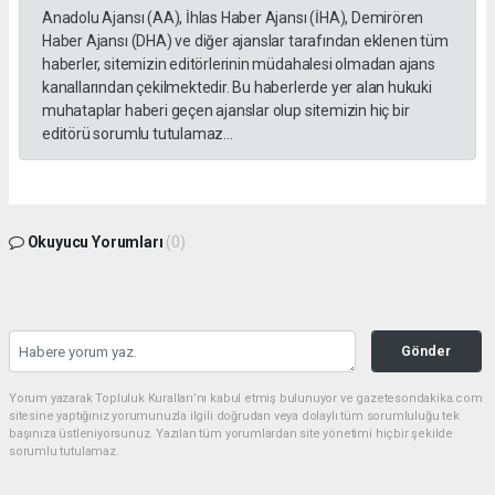
Anadolu Ajansı (AA), İhlas Haber Ajansı (İHA), Demirören
Haber Ajansı (DHA) ve diğer ajanslar tarafından eklenen tüm
haberler, sitemizin editörlerinin müdahalesi olmadan ajans
kanallarından çekilmektedir. Bu haberlerde yer alan hukuki
muhataplar haberi geçen ajanslar olup sitemizin hiç bir
editörü sorumlu tutulamaz...
Okuyucu Yorumları
(0)
Gönder
Yorum yazarak Topluluk Kuralları’nı kabul etmiş bulunuyor ve gazetesondakika.com
sitesine yaptığınız yorumunuzla ilgili doğrudan veya dolaylı tüm sorumluluğu tek
başınıza üstleniyorsunuz. Yazılan tüm yorumlardan site yönetimi hiçbir şekilde
sorumlu tutulamaz.