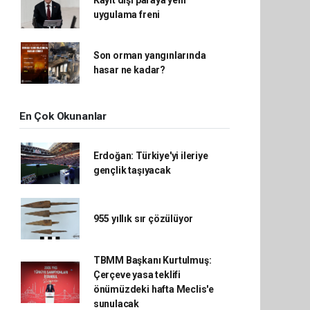
Kayıt dışı paraya yeni
uygulama freni
Son orman yangınlarında
hasar ne kadar?
En Çok Okunanlar
Erdoğan: Türkiye'yi ileriye
gençlik taşıyacak
955 yıllık sır çözülüyor
TBMM Başkanı Kurtulmuş:
Çerçeve yasa teklifi
önümüzdeki hafta Meclis'e
sunulacak