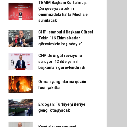
TBMM Başkanı Kurtulmuş:
Çerçeve yasa teklifi
önümüzdeki hafta Meclis'e
sunulacak
CHP İstanbul İl Başkanı Gürsel
Tekin: ‘16 Ekim’e kadar
görevimizin başındayız’
CHP'de örgüt revizyonu
sürüyor: 12 ilde yeni il
başkanları görevlendirildi
Orman yangınlarına çözüm
fosil yakıtlar
Erdoğan: Türkiye'yi ileriye
gençlik taşıyacak