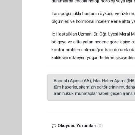
durumlarda endokrinoloji, nöroloji veya ilgili 
Tanı çoğunlukla hastanın öyküsü ve fizik muay
ölçümleri ve hormonal incelemelerle altta yat
İç Hastalıkları Uzmanı Dr. Öğr. Üyesi Meral Ma
bölgeye ve altta yatan nedene göre kişiye öze
konfor problemi olmadığını, bazı durumlarda fa
kalitesini etkileyen yoğun terleme şikâyetler
Anadolu Ajansı (AA), İhlas Haber Ajansı (İHA
tüm haberler, sitemizin editörlerinin müdaha
alan hukuki muhataplar haberi geçen ajanslar
Okuyucu Yorumları
(0)