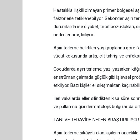
Hastalıkla ilişkili olmayan primer bölgesel aşı
faktörlerle tetiklenebiliyor. Sekonder aşırı t
durumlarda ise diyabet, tiroit bozuklukları, si
nedenler araştırılıyor.
Aşırı terleme belirtileri yaş gruplarına göre far
vücut kokusunda artış, cilt tahrişi ve enfeksi
Çocuklarda aşırı terleme; yazı yazarken kâğı
enstrüman çalmada güçlük gibi işlevsel prob
etkiliyor. Bazı kişiler el sıkışmaktan kaçınab
İleri vakalarda eller silindikten kısa süre so
ve pullanma gibi dermatolojik bulgular da ort
TANI VE TEDAVİDE NEDEN ARAŞTIRILIYOR
Aşırı terleme şikâyeti olan kişilerin öncelik