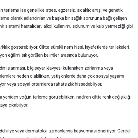
rı terleme ise genellikle stres, egzersiz, sıcaklık artışı ve genetik
erleme olarak adlandırılan ve başka bir sağlık sorununa bağlı gelişen
nir sistemi hastalıkları, alkol kullanımı, solunum ve kalp yetmezliği gibi
klılık gösterebiliyor. Ciltte sürekli nem hissi, kıyafetlerde ter lekeleri,
yon eğilimi sık görülen belirtiler arasında bulunuyor.
dın ıslanması, bilgisayar klavyesi kullanırken zorlanma veya
lemlere neden olabilirken, yetişkinlerde daha çok sosyal yaşamı
iliyor veya sosyal ortamlarda rahatsızlık hissedebiliyor.
nra yeniden yoğun terleme görülebilirken, nadiren ciltte renk değişikliği
aya çıkabiliyor.
le dahiliye veya dermatoloji uzmanlarına başvurması öneriliyor. Gerekli