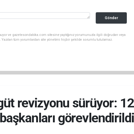
Gönder
nuyor ve gazetesondakika.com sitesine yaptığınız yorumunuzla ilgili doğrudan veya
. Yazılan tüm yorumlardan site yönetimi hiçbir şekilde sorumlu tutulamaz.
üt revizyonu sürüyor: 12 i
başkanları görevlendirild