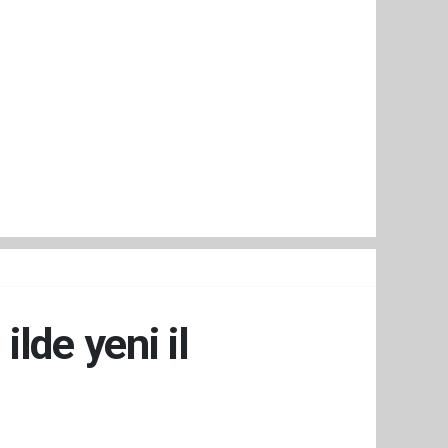
lde yeni il
i