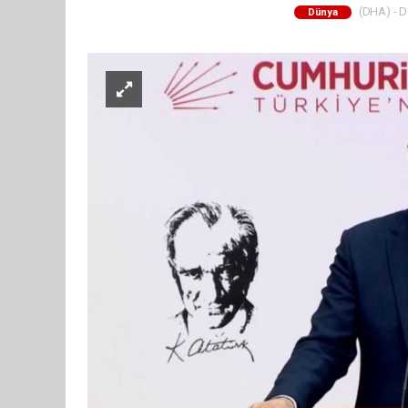
(DHA) - De
Dünya