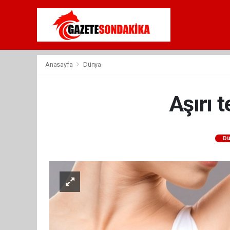
Anasayfa
Dünya
Aşırı t
Dü