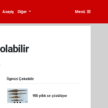
Asayiş
Diğer
Menü
olabilir
.
İlginizi Çekebilir
955 yıllık sır çözülüyor