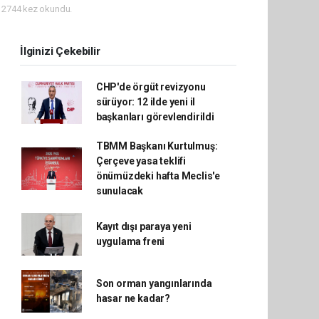
2744 kez okundu.
İlginizi Çekebilir
CHP'de örgüt revizyonu
sürüyor: 12 ilde yeni il
başkanları görevlendirildi
TBMM Başkanı Kurtulmuş:
Çerçeve yasa teklifi
önümüzdeki hafta Meclis'e
sunulacak
Kayıt dışı paraya yeni
uygulama freni
Son orman yangınlarında
hasar ne kadar?