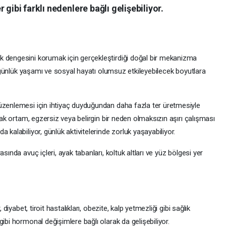
 gibi farklı nedenlere bağlı gelişebiliyor.
k dengesini korumak için gerçekleştirdiği doğal bir mekanizma
de günlük yaşamı ve sosyal hayatı olumsuz etkileyebilecek boyutlara
üzenlemesi için ihtiyaç duyduğundan daha fazla ter üretmesiyle
ıcak ortam, egzersiz veya belirgin bir neden olmaksızın aşırı çalışması
 kalabiliyor, günlük aktivitelerinde zorluk yaşayabiliyor.
sında avuç içleri, ayak tabanları, koltuk altları ve yüz bölgesi yer
 diyabet, tiroit hastalıkları, obezite, kalp yetmezliği gibi sağlık
ibi hormonal değişimlere bağlı olarak da gelişebiliyor.