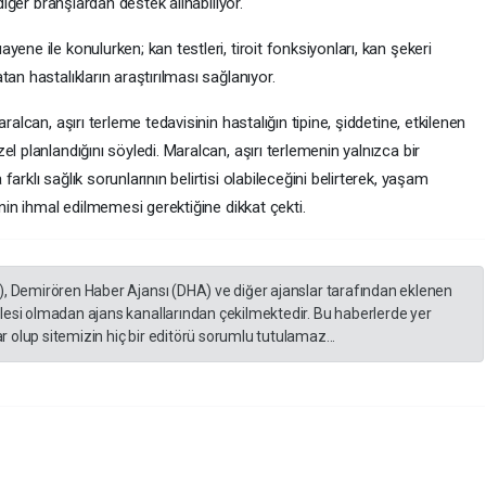
diğer branşlardan destek alınabiliyor.
ene ile konulurken; kan testleri, tiroit fonksiyonları, kan şekeri
an hastalıkların araştırılması sağlanıyor.
ralcan, aşırı terleme tedavisinin hastalığın tipine, şiddetine, etkilenen
l planlandığını söyledi. Maralcan, aşırı terlemenin yalnızca bir
rklı sağlık sorunlarının belirtisi olabileceğini belirterek, yaşam
inin ihmal edilmemesi gerektiğine dikkat çekti.
), Demirören Haber Ajansı (DHA) ve diğer ajanslar tarafından eklenen
lesi olmadan ajans kanallarından çekilmektedir. Bu haberlerde yer
 olup sitemizin hiç bir editörü sorumlu tutulamaz...