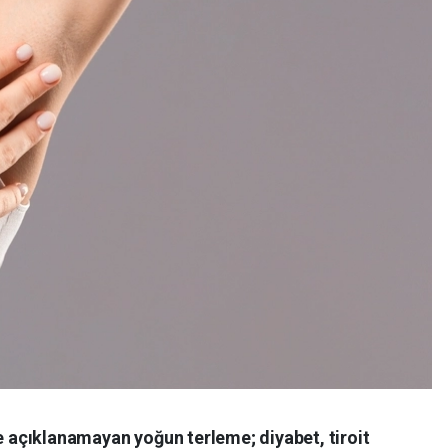
le açıklanamayan yoğun terleme; diyabet, tiroit