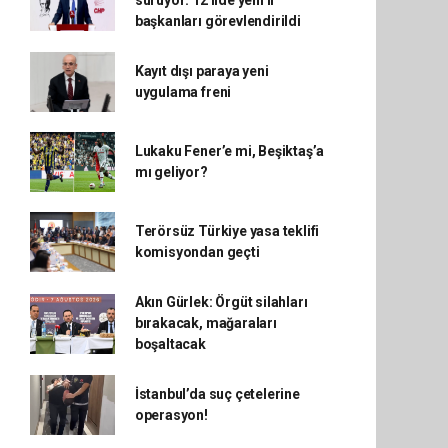
sürüyor: 12 ilde yeni il
başkanları görevlendirildi
Kayıt dışı paraya yeni
uygulama freni
Lukaku Fener’e mi, Beşiktaş’a
mı geliyor?
Terörsüz Türkiye yasa teklifi
komisyondan geçti
Akın Gürlek: Örgüt silahları
bırakacak, mağaraları
boşaltacak
İstanbul’da suç çetelerine
operasyon!