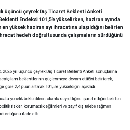
lı üçüncü çeyrek Dış Ticaret Beklenti Anketi
 Beklenti Endeksi 101,5'e yükselirken, haziran ayında
en yüksek haziran ayı ihracatına ulaşıldığını belirten
k ihracat hedefi doğrultusunda çalışmaların sürdüğünü
2026 yılı üçüncü çeyrek Dış Ticaret Beklenti Anketi sonuçlarına
acatçıların beklentilerinin güçlenmeye devam ettiğini belirterek,
ğe göre 2,4 puan artarak 101,5'e yükseldiğini açıkladı.
ta yönelik beklentilerin olumlu seyrettiğine işaret ettiğini belirten
litik riskler, korumacılık eğilimleri ve zayıf dış talebe rağmen
rdürdüğünü ifade etti.