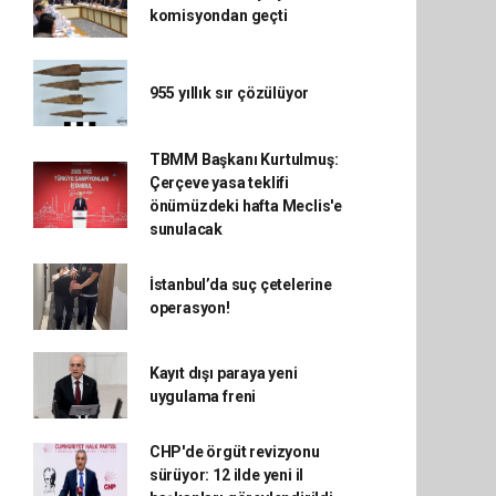
komisyondan geçti
955 yıllık sır çözülüyor
TBMM Başkanı Kurtulmuş:
Çerçeve yasa teklifi
önümüzdeki hafta Meclis'e
sunulacak
İstanbul’da suç çetelerine
operasyon!
Kayıt dışı paraya yeni
uygulama freni
CHP'de örgüt revizyonu
sürüyor: 12 ilde yeni il