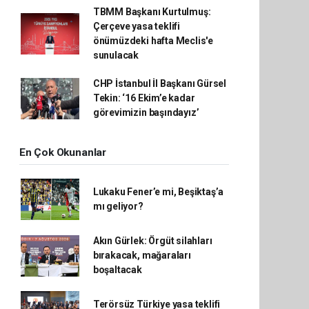
TBMM Başkanı Kurtulmuş:
Çerçeve yasa teklifi
önümüzdeki hafta Meclis'e
sunulacak
CHP İstanbul İl Başkanı Gürsel
Tekin: ‘16 Ekim’e kadar
görevimizin başındayız’
En Çok Okunanlar
Lukaku Fener’e mi, Beşiktaş’a
mı geliyor?
Akın Gürlek: Örgüt silahları
bırakacak, mağaraları
boşaltacak
Terörsüz Türkiye yasa teklifi