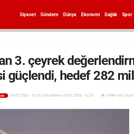
Siyaset
Gündem
Dünya
Ekonomi
Sağlık
Spor
an 3. çeyrek değerlendirm
si güçlendi, hedef 282 mil
09.07.2026 - 12:09, Güncelleme: 09.07.2026 - 12:26
1498+ kez okund
ya