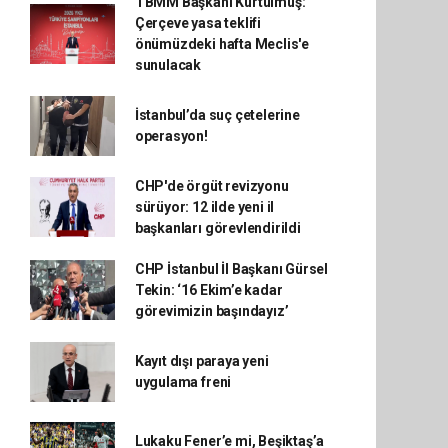
TBMM Başkanı Kurtulmuş:
Çerçeve yasa teklifi
önümüzdeki hafta Meclis'e
sunulacak
İstanbul’da suç çetelerine
operasyon!
CHP'de örgüt revizyonu
sürüyor: 12 ilde yeni il
başkanları görevlendirildi
CHP İstanbul İl Başkanı Gürsel
Tekin: ‘16 Ekim’e kadar
görevimizin başındayız’
Kayıt dışı paraya yeni
uygulama freni
Lukaku Fener’e mi, Beşiktaş’a