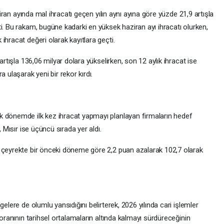
aziran ayında mal ihracatı geçen yılın aynı ayına göre yüzde 21,9 artışla
i. Bu rakam, bugüne kadarki en yüksek haziran ayı ihracatı olurken,
ihracat değeri olarak kayıtlara geçti.
artışla 136,06 milyar dolara yükselirken, son 12 aylık ihracat ise
 ulaşarak yeni bir rekor kırdı.
k dönemde ilk kez ihracat yapmayı planlayan firmaların hedef
, Mısır ise üçüncü sırada yer aldı.
ü çeyrekte bir önceki döneme göre 2,2 puan azalarak 102,7 olarak
elere de olumlu yansıdığını belirterek, 2026 yılında cari işlemler
 oranının tarihsel ortalamaların altında kalmayı sürdüreceğinin