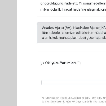
öngörüldüğünü ifade etti. Yıl sonu hedefler
milyar dolarlık ihracat hedefine ulaşmak için
Anadolu Ajansı (AA), İhlas Haber Ajansı (İHA
tüm haberler, sitemizin editörlerinin müdaha
alan hukuki muhataplar haberi geçen ajanslar
Okuyucu Yorumları
(0)
Yorum yazarak Topluluk Kuralları’nı kabul etmiş bulu
dolaylı tüm sorumluluğu tek başınıza üstleniyorsunuz