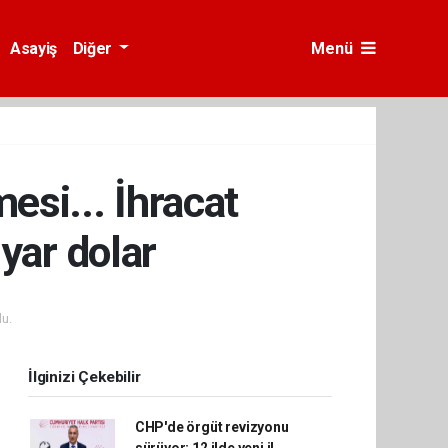
Asayiş
Diğer
Menü
esi... İhracat
yar dolar
u.
İlginizi Çekebilir
CHP'de örgüt revizyonu