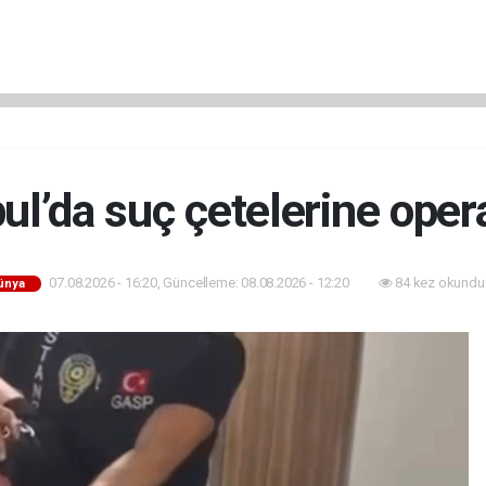
bul’da suç çetelerine oper
07.08.2026 - 16:20, Güncelleme: 08.08.2026 - 12:20
84 kez okundu
ünya