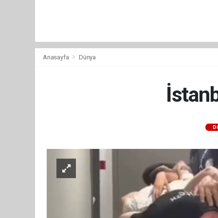
Anasayfa
Dünya
İstan
D