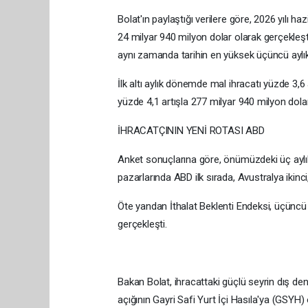
Bolat'ın paylaştığı verilere göre, 2026 yılı h
24 milyar 940 milyon dolar olarak gerçekleşt
aynı zamanda tarihin en yüksek üçüncü aylık 
İlk altı aylık dönemde mal ihracatı yüzde 3,6 
yüzde 4,1 artışla 277 milyar 940 milyon dolara
İHRACATÇININ YENİ ROTASI ABD
Anket sonuçlarına göre, önümüzdeki üç aylı
pazarlarında ABD ilk sırada, Avustralya ikinci
Öte yandan İthalat Beklenti Endeksi, üçünc
gerçekleşti.
Bakan Bolat, ihracattaki güçlü seyrin dış deng
açığının Gayri Safi Yurt İçi Hasıla'ya (GSYH)