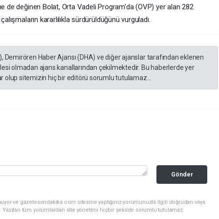
ine de değinen Bolat, Orta Vadeli Program'da (OVP) yer alan 282
 çalışmaların kararlılıkla sürdürüldüğünü vurguladı.
), Demirören Haber Ajansı (DHA) ve diğer ajanslar tarafından eklenen
lesi olmadan ajans kanallarından çekilmektedir. Bu haberlerde yer
 olup sitemizin hiç bir editörü sorumlu tutulamaz...
Gönder
nuyor ve gazetesondakika.com sitesine yaptığınız yorumunuzla ilgili doğrudan veya
. Yazılan tüm yorumlardan site yönetimi hiçbir şekilde sorumlu tutulamaz.