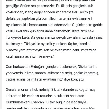
gençliğin önüne set çekemezler. Bu ülkenin gençlerini ruh
köklerinden, inanç değerlerinden koparamazlar. Geçmişte
defalarca yaptıkları gibi bu milletin tertemiz evlatlarını kirli
oyunlarına, kirli hesaplarına alet edemezler. O günler artık geride
kaldı. O karanlık günler bir daha gelmemek üzere artık eski
Türkiye'de kaldı. Biz gençlerimizi, sevgili yavrularımızı asla yalnız
bırakmayız. Türkiye'nin aydınlık yarınlarını üç beş kendini
bilmeze yem ettirmeyiz. Tek bir evladımızın dahi ümitsizliğe
kapılmasına asla izin vermeyiz."
Cumhurbaşkanı Erdoğan, gençlere seslenerek, "Sizler tarihe
yön vermiş, bilime, sanata istikamet çizmiş, çağlar kapatmış,
çağlar açmış bir milletin evlatlarısınız" diye konuştu.
Gençlere, cihana hükmetmiş, 3 kıta 7 iklimde at koşturmuş
kahraman bir ecdadın torunları olduklarını hatırlatan
Cumhurbaşkanı Erdoğan, "Sizler bugün de vicdanıyla,
merhametiyle, mazlumlara sahip çıkmasıyla tüm insanlığa