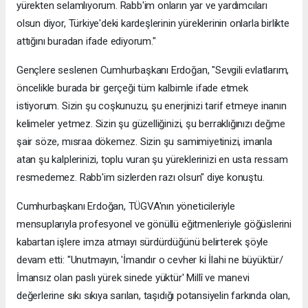
yürekten selamlıyorum. Rabb'im onların yar ve yardımcıları
olsun diyor, Türkiye'deki kardeşlerinin yüreklerinin onlarla birlikte
attığını buradan ifade ediyorum."
Gençlere seslenen Cumhurbaşkanı Erdoğan, "Sevgili evlatlarım,
öncelikle burada bir gerçeği tüm kalbimle ifade etmek
istiyorum. Sizin şu coşkunuzu, şu enerjinizi tarif etmeye inanın
kelimeler yetmez. Sizin şu güzelliğinizi, şu berraklığınızı değme
şair söze, mısraa dökemez. Sizin şu samimiyetinizi, imanla
atan şu kalplerinizi, toplu vuran şu yüreklerinizi en usta ressam
resmedemez. Rabb'im sizlerden razı olsun" diye konuştu.
Cumhurbaşkanı Erdoğan, TÜGVA'nın yöneticileriyle
mensuplarıyla profesyonel ve gönüllü eğitmenleriyle göğüslerini
kabartan işlere imza atmayı sürdürdüğünü belirterek şöyle
devam etti: "Unutmayın, 'İmandır o cevher ki İlahi ne büyüktür/
İmansız olan paslı yürek sinede yüktür' Millî ve manevi
değerlerine sıkı sıkıya sarılan, taşıdığı potansiyelin farkında olan,