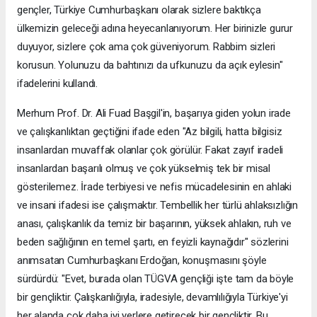
gençler, Türkiye Cumhurbaşkanı olarak sizlere baktıkça
ülkemizin geleceği adına heyecanlanıyorum. Her birinizle gurur
duyuyor, sizlere çok ama çok güveniyorum. Rabbim sizleri
korusun. Yolunuzu da bahtınızı da ufkunuzu da açık eylesin"
ifadelerini kullandı.
Merhum Prof. Dr. Ali Fuad Başgil'in, başarıya giden yolun irade
ve çalışkanlıktan geçtiğini ifade eden "Az bilgili, hatta bilgisiz
insanlardan muvaffak olanlar çok görülür. Fakat zayıf iradeli
insanlardan başarılı olmuş ve çok yükselmiş tek bir misal
gösterilemez. İrade terbiyesi ve nefis mücadelesinin en ahlaki
ve insani ifadesi ise çalışmaktır. Tembellik her türlü ahlaksızlığın
anası, çalışkanlık da temiz bir başarının, yüksek ahlakın, ruh ve
beden sağlığının en temel şartı, en feyizli kaynağıdır" sözlerini
anımsatan Cumhurbaşkanı Erdoğan, konuşmasını şöyle
sürdürdü: "Evet, burada olan TÜGVA gençliği işte tam da böyle
bir gençliktir. Çalışkanlığıyla, iradesiyle, devamlılığıyla Türkiye'yi
her alanda çok daha iyi yerlere getirecek bir gençliktir. Bu