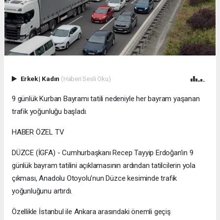
Erkek
|
Kadın
(Haberi Sesli Oku)
9 günlük Kurban Bayramı tatili nedeniyle her bayram yaşanan
trafik yoğunluğu başladı.
HABER ÖZEL TV
DÜZCE (İGFA) - Cumhurbaşkanı Recep Tayyip Erdoğan’ın 9
günlük bayram tatilini açıklamasının ardından tatilcilerin yola
çıkması, Anadolu Otoyolu’nun Düzce kesiminde trafik
yoğunluğunu artırdı.
Özellikle İstanbul ile Ankara arasındaki önemli geçiş