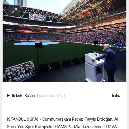
Erkek
|
Kadın
(Haberi Sesli Oku)
İSTANBUL (İGFA) - Cumhurbaşkanı Recep Tayyip Erdoğan, Ali
Sami Yen Spor Kompleksi RAMS Park'ta düzenlenen TÜGVA