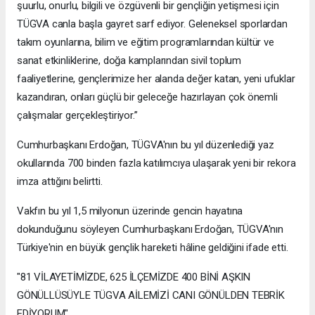
şuurlu, onurlu, bilgili ve özgüvenli bir gençliğin yetişmesi için
TÜGVA canla başla gayret sarf ediyor. Geleneksel sporlardan
takım oyunlarına, bilim ve eğitim programlarından kültür ve
sanat etkinliklerine, doğa kamplarından sivil toplum
faaliyetlerine, gençlerimize her alanda değer katan, yeni ufuklar
kazandıran, onları güçlü bir geleceğe hazırlayan çok önemli
çalışmalar gerçekleştiriyor.”
Cumhurbaşkanı Erdoğan, TÜGVA'nın bu yıl düzenlediği yaz
okullarında 700 binden fazla katılımcıya ulaşarak yeni bir rekora
imza attığını belirtti.
Vakfın bu yıl 1,5 milyonun üzerinde gencin hayatına
dokunduğunu söyleyen Cumhurbaşkanı Erdoğan, TÜGVA'nın
Türkiye'nin en büyük gençlik hareketi hâline geldiğini ifade etti.
"81 VİLAYETİMİZDE, 625 İLÇEMİZDE 400 BİNİ AŞKIN
GÖNÜLLÜSÜYLE TÜGVA AİLEMİZİ CANI GÖNÜLDEN TEBRİK
EDİYORUM"