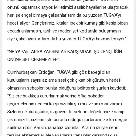
önünü kapatmak istiyor. Milletimizi asırlık hayallerine ulaştıracak
her işe engel olmaya çalışanlar tam da bu yüzden TÜGVA'yı
hedef alıyor. Gençlerimiz, kıtaları ipek bir kumaş gibi kesip biçen
ecdadı anlamasın, tarih ve medeniyet kodlarıyla buluşmasın
diye çabalayanlar tam da bu yüzden TÜGVA'yı hazmedemiyor."
"NE YAPARLARSA YAPSINLAR KARŞIMDAKİ ŞU GENÇLİĞİN
ÖNÜNE SET ÇEKEMEZLER"
Cumhurbaşkanı Erdoğan, TÜGVA gibi göz bebeği olan
kuruluşların sayısı az ama sesi çok çıkan bir güruhun hedefi
olmasının sebepleri bunlar olduğunu belirterek şunları kaydetti:
"Sizlere baktıkça gururlanmak yerine öfke nöbetleri
geçirmelerinin nedeni karşımızdaki şu muazzam manzaradır.
Sizlerin dik duruşudur, özgüvenidir, sizlerin değerlerinize sahip
çıkmanızdır, sizlerin işte burada olduğu gibi birbirinize kardeşçe
sarılmanızdır. Varsın, rahatsız olsunlar. Allah'ın izniyle nehri
tersine akıtamazlar. Ne yaparlarsa yapsınlar karşımdaki şu