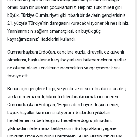
örnek olan bir ülkenin çocuklarısınız. Hepiniz Türk milleti gibi
büyük, Türkiye Cumhuriyeti gibi itibarlı bir devletin gençlerisiniz.
21. yüzyıla Türkiye'nin damgasını vuracak vizyoner bir nesilsiniz.
Yarınlarımızın sağlam emanetçileri, en büyük güç
kaynağımızsınız" ifadelerini kullandı.
Cumhurbaşkanı Erdoğan, gençlere güçlü, dirayetli, öz güvenli
olmalarını, başkalarına karşı boyunlarını bükmemelerini, şartlar
ne olursa olsun kendilerine inanmaktan vazgeçmemelerini
tavsiye etti.
Bunun için gençlere bilgili, vizyonlu ve cesur olmalarını, adaleti,
vicdanı, merhameti, hikmeti elden bırakmamalarını öneren
Cumhurbaşkanı Erdoğan, "Hepinizden büyük düşünmenizi,
büyük hayaller kurmanızı istiyorum. Sizlerden yıldızları
hedeflemenizi, belirlediğiniz hedeflere doğru yılmadan,
yıkılmadan ilerlemenizi bekliyorum. Bu toprakların yegâne
ümidinin sizde olduğunu unutmayın. Şu an Filistin için dualar