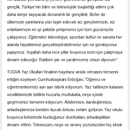
gençlik, Türkiye'nin bilim ve teknolojide başlattığı atılımı çok
daha ileriye taşıyacak donanımlı bir gençliktir. Bizler de
ülkemizin yarınlarına yön tayin edecek siz gençlerimizin, siz
evlatlarımızın en iyi şekilde yetişmeniz için tüm gücümüzle
çalışıyoruz. Eğitimden teknolojiye, spordan kültür ve sanata her
alanda hayallerinizi gerçekleştirebilmeniz için ne gerekiyorsa
yapıyoruz. İnşallah daha nice yıllar boyunca sizin için çalışmaya
devam edeceğiz. Rabbim yar ve yardımcımız olsun diyorum."
TÜGVA Yaz Okulları finalinin hayırlara vesile olmasını temenni
ettiğini söyleyen Cumhurbaşkanı Erdoğan, "Öğrenci ve
öğretmenlerimizi ayrı ayrı tebrik ediyorum. Yaz tatilinizin kalanını
sevdiklerinizle birlikte huzurla, mutlulukla, neşe içinde
geçirmenizi temenni ediyorum. Ailelerinize, kardeşlerinize,
arkadaşlarınıza benden kucak dolusu selam götürün. Yaz okulu
boyunca birbirinizle kurduğunuz dostlukları, arkadaşlıkları
devam ettirin. Tebessüm, neşe ve sevinç yüzünüzden hiç eksik