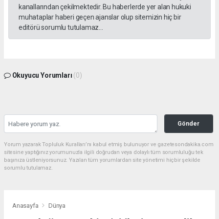
kanallarından çekilmektedir. Bu haberlerde yer alan hukuki
muhataplar haberi geçen ajanslar olup sitemizin hiç bir
editörü sorumlu tutulamaz...
Okuyucu Yorumları
(0)
Gönder
Yorum yazarak Topluluk Kuralları’nı kabul etmiş bulunuyor ve gazetesondakika.com
sitesine yaptığınız yorumunuzla ilgili doğrudan veya dolaylı tüm sorumluluğu tek
başınıza üstleniyorsunuz. Yazılan tüm yorumlardan site yönetimi hiçbir şekilde
sorumlu tutulamaz.
Anasayfa
Dünya