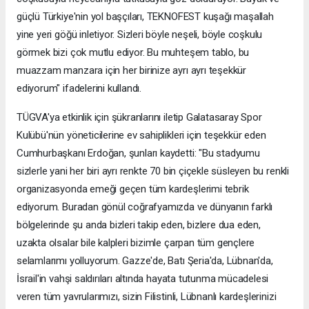
güçlü Türkiye'nin yol başçıları, TEKNOFEST kuşağı maşallah
yine yeri göğü inletiyor. Sizleri böyle neşeli, böyle coşkulu
görmek bizi çok mutlu ediyor. Bu muhteşem tablo, bu
muazzam manzara için her birinize ayrı ayrı teşekkür
ediyorum" ifadelerini kullandı.
TÜGVA'ya etkinlik için şükranlarını iletip Galatasaray Spor
Kulübü'nün yöneticilerine ev sahiplikleri için teşekkür eden
Cumhurbaşkanı Erdoğan, şunları kaydetti: "Bu stadyumu
sizlerle yani her biri ayrı renkte 70 bin çiçekle süsleyen bu renkli
organizasyonda emeği geçen tüm kardeşlerimi tebrik
ediyorum. Buradan gönül coğrafyamızda ve dünyanın farklı
bölgelerinde şu anda bizleri takip eden, bizlere dua eden,
uzakta olsalar bile kalpleri bizimle çarpan tüm gençlere
selamlarımı yolluyorum. Gazze'de, Batı Şeria'da, Lübnan'da,
İsrail'in vahşi saldırıları altında hayata tutunma mücadelesi
veren tüm yavrularımızı, sizin Filistinli, Lübnanlı kardeşlerinizi