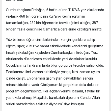
Cumhurbaşkanı Erdoğan, 6 hafta süren TÜGVA yaz okullarında
yaklaşık 460 bin öğrencinin Kur'an-ı Kerim eğitimini
tamamladığını, 232 bin öğrencinin tecvit eğitimi aldığını, 387
binden fazla gencin ise Osmanlıca derslerine katıldığını anlattı.
Yüz binlerce öğrencinin birbirinden zengin içeriklere sahip
eğitim, spor, kültür ve sanat etkinliklerinde kendilerini geliştirme
fırsatı yakaladığını kaydeden Cumhurbaşkanı Erdoğan, "Yaz
okullarında düzenlenen etkinliklerde yeni dostluklar kuruldu.
Çocuklarımız farklı alanlarda bilgi, görgü ve tecrübe sahibi oldu.
Evlatlarımız kimi zaman birbirleriyle yarıştı, kimi zaman uyum
içinde çalıştı. En önemlisi geçmişten devraldıkları zengin
mirasın idrakine vardı. Görüyorum ki gerçekten dolu dolu bir
program geçirmişsiniz. Her açıdan verimli, başarılı, faydalı bir
yaz okulu olmuş. Maşallah, barekallah diyorum. Cenabı Allah
sizleri nazarlardan saklasın diyorum" diye konuştu.