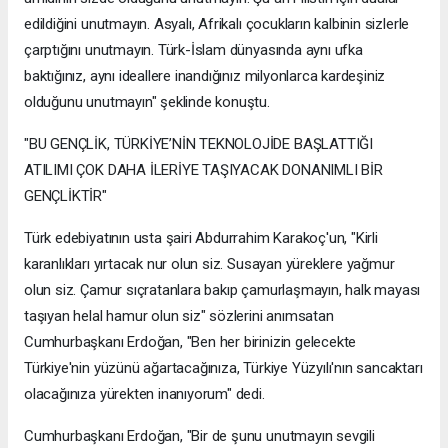
edildiğini unutmayın. Asyalı, Afrikalı çocukların kalbinin sizlerle
çarptığını unutmayın. Türk-İslam dünyasında aynı ufka
baktığınız, aynı ideallere inandığınız milyonlarca kardeşiniz
olduğunu unutmayın" şeklinde konuştu.
"BU GENÇLİK, TÜRKİYE’NİN TEKNOLOJİDE BAŞLATTIĞI
ATILIMI ÇOK DAHA İLERİYE TAŞIYACAK DONANIMLI BİR
GENÇLİKTİR"
Türk edebiyatının usta şairi Abdurrahim Karakoç'un, "Kirli
karanlıkları yırtacak nur olun siz. Susayan yüreklere yağmur
olun siz. Çamur sıçratanlara bakıp çamurlaşmayın, halk mayası
taşıyan helal hamur olun siz" sözlerini anımsatan
Cumhurbaşkanı Erdoğan, "Ben her birinizin gelecekte
Türkiye'nin yüzünü ağartacağınıza, Türkiye Yüzyılı'nın sancaktarı
olacağınıza yürekten inanıyorum" dedi.
Cumhurbaşkanı Erdoğan, "Bir de şunu unutmayın sevgili