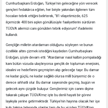
Cumhurbaşkanı Erdoğan, Türkiye'nin geleceğine yön verecek
gençleri fedakârca eğiten, her biriyle yakından ilgilenen tüm
hocaları tebrik ettiğini belirterek, "81 vilayetimizde, 625
ilçemizde 400 bini aşkın gönüllüsüyle faaliyetlerini sürdüren
TÜGVA ailemizi canı gönülden tebrik ediyorum" ifadelerini
kullandı.
Gençliğin milletin atardamarı olduğunu söyleyen ve bunun
özellikle altını çizmek istediğini kaydeden Cumhurbaşkanı
Erdoğan, şöyle devam etti: "Atardamar nasıl kalbin pompaladığı
kanı bütün vücuda ulaştırıyorsa gençlik de toplumun enerjisini,
idealini ve hedeflerini geçmişten alıp geleceğe taşır. Bu damar
ne kadar güçlü, ne kadar sağlıklı olursa millî bünyemiz de o
derece sıhhatli olur. Bu damar sayesinde geçmiş, bugün ve
gelecek aynı çizgide buluşur. Gençlerimiz için canını dişine
takarak çalışan TÜGVA'mız işte bu denli hayati bir görevi
layıkıyla yerine getirmektedir. Türkiye'nin hayrına olacak her işe
kulp takma telaşında olanlar tam da bu yüzden TÜGVA'nın