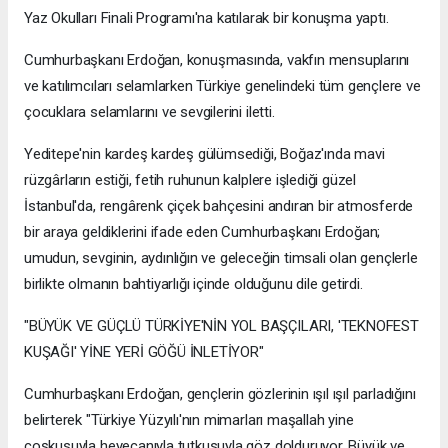
Yaz Okulları Finali Programı'na katılarak bir konuşma yaptı.
Cumhurbaşkanı Erdoğan, konuşmasında, vakfın mensuplarını
ve katılımcıları selamlarken Türkiye genelindeki tüm gençlere ve
çocuklara selamlarını ve sevgilerini iletti.
Yeditepe'nin kardeş kardeş gülümsediği, Boğaz'ında mavi
rüzgârların estiği, fetih ruhunun kalplere işlediği güzel
İstanbul'da, rengârenk çiçek bahçesini andıran bir atmosferde
bir araya geldiklerini ifade eden Cumhurbaşkanı Erdoğan;
umudun, sevginin, aydınlığın ve geleceğin timsali olan gençlerle
birlikte olmanın bahtiyarlığı içinde olduğunu dile getirdi.
"BÜYÜK VE GÜÇLÜ TÜRKİYE'NİN YOL BAŞÇILARI, 'TEKNOFEST
KUŞAĞI' YİNE YERİ GÖĞÜ İNLETİYOR"
Cumhurbaşkanı Erdoğan, gençlerin gözlerinin ışıl ışıl parladığını
belirterek "Türkiye Yüzyılı'nın mimarları maşallah yine
coşkusuyla heyecanıyla tutkusuyla göz dolduruyor. Büyük ve