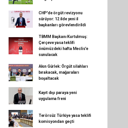
CHP'de örgüt revizyonu
sürüyor: 12 ilde yeni il
başkanları görevlendirildi
TBMM Başkanı Kurtulmuş:
Çerçeve yasa teklifi
önümüzdeki hafta Meclis'e
sunulacak
Akın Gürlek: Örgüt silahları
bırakacak, mağaraları
boşaltacak
Kayıt dışı paraya yeni
uygulama freni
Terörsüz Türkiye yasa teklifi
komisyondan geçti