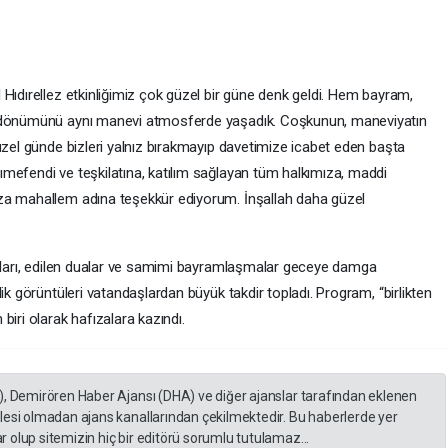
Hıdırellez etkinliğimiz çok güzel bir güne denk geldi. Hem bayram,
l dönümünü aynı manevi atmosferde yaşadık. Coşkunun, maneviyatın
üzel günde bizleri yalnız bırakmayıp davetimize icabet eden başta
mefendi ve teşkilatına, katılım sağlayan tüm halkımıza, maddi
za mahallem adına teşekkür ediyorum. İnşallah daha güzel
raları, edilen dualar ve samimi bayramlaşmalar geceye damga
ik görüntüleri vatandaşlardan büyük takdir topladı. Program, “birlikten
biri olarak hafızalara kazındı.
), Demirören Haber Ajansı (DHA) ve diğer ajanslar tarafından eklenen
lesi olmadan ajans kanallarından çekilmektedir. Bu haberlerde yer
 olup sitemizin hiç bir editörü sorumlu tutulamaz...