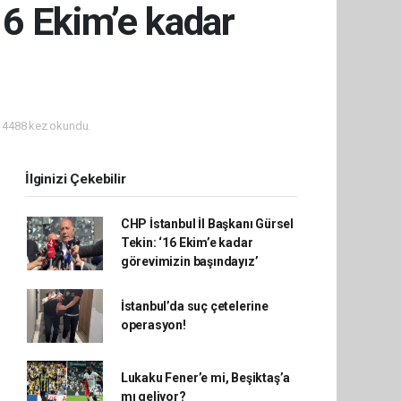
16 Ekim’e kadar
4488 kez okundu.
İlginizi Çekebilir
CHP İstanbul İl Başkanı Gürsel
Tekin: ‘16 Ekim’e kadar
görevimizin başındayız’
İstanbul’da suç çetelerine
operasyon!
Lukaku Fener’e mi, Beşiktaş’a
mı geliyor?