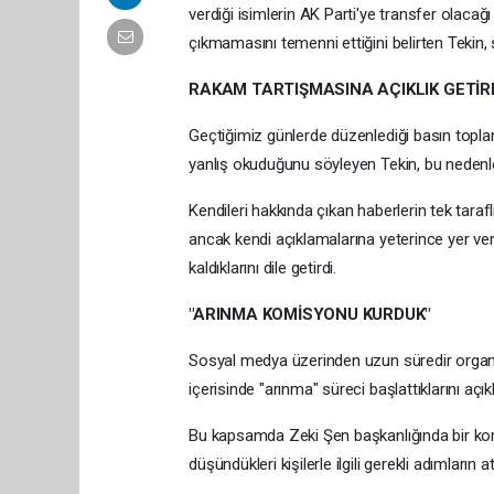
verdiği isimlerin AK Parti'ye transfer olacağı
çıkmamasını temenni ettiğini belirten Tekin, s
RAKAM TARTIŞMASINA AÇIKLIK GETİR
Geçtiğimiz günlerde düzenlediği basın toplant
yanlış okuduğunu söyleyen Tekin, bu nedenle
Kendileri hakkında çıkan haberlerin tek tarafl
ancak kendi açıklamalarına yeterince yer v
kaldıklarını dile getirdi.
"ARINMA KOMİSYONU KURDUK"
Sosyal medya üzerinden uzun süredir organize 
içerisinde "arınma" süreci başlattıklarını açıkl
Bu kapsamda Zeki Şen başkanlığında bir komis
düşündükleri kişilerle ilgili gerekli adımların a