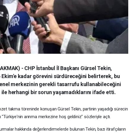
KMAK) - CHP İstanbul İl Başkanı Gürsel Tekin,
kim'e kadar görevini sürdüreceğini belirterek, bu
genel merkezinin gerekli tasarrufu kullanabileceğini
ile herhangi bir sorun yaşamadıklarını ifade etti.
ozet takma töreninde konuşan Gürsel Tekin, partinin yaşadığı sürecin
amı "Türkiye'nin arınma merkezine hoş geldiniz" sözleriyle açtı.
rmalar hakkında değerlendirmelerde bulunan Tekin, bazı itirafçıların