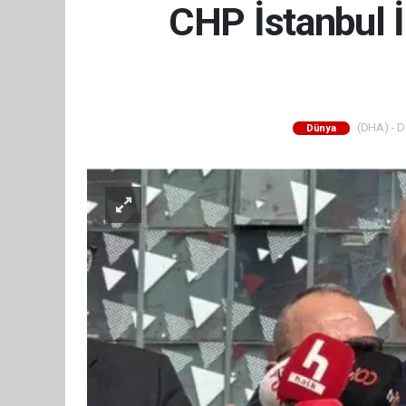
CHP İstanbul İ
(DHA) - De
Dünya