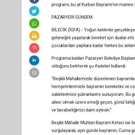
programı, bu yıl Kurban Bayramı’nın manevi
PAZARYERİ GÜNDEM
BİLECİK (İGFA) - Yoğun katılımla gerçekleşe
geleneğini yaşatarak bereket için dualar et
çocuklardan yaşlılara kadar herkes bu anlam
Programa katılan Pazaryeri Belediye Başkanı 
olduğunu belirterek şu ifadeleri kullandı:
“Beşikli Mahallemizde düzenlenen bayramlaş
hemşehrilerimizle bayramın bereketini ve coş
sakinlerimize şükranlarımı sunuyorum. Bu 
ailesi olmak üzere emeği geçen, gönül birli
ve beraberliğimizi daim eylesin.”
Beşikli Mahalle Muhtarı Bayram Keteci ise 
vurgulayarak, aynı günde bayramın, Cuma gü