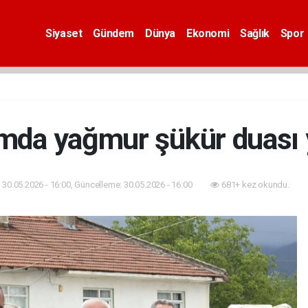
Siyaset
Gündem
Dünya
Ekonomi
Sağlık
Spor
mda yağmur şükür duası y
30.05.2026 - 16:00, Güncelleme: 30.05.2026 - 16:00
681+ kez okundu.