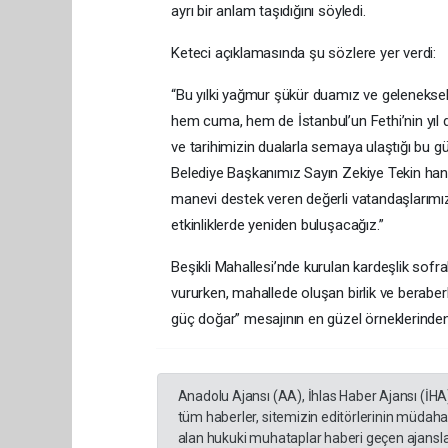
ayrı bir anlam taşıdığını söyledi.
Keteci açıklamasında şu sözlere yer verdi:
“Bu yılki yağmur şükür duamız ve geleneksel 
hem cuma, hem de İstanbul’un Fethi’nin yı
ve tarihimizin dualarla semaya ulaştığı bu g
Belediye Başkanımız Sayın Zekiye Tekin hanı
manevi destek veren değerli vatandaşlarımı
etkinliklerde yeniden buluşacağız.”
Beşikli Mahallesi’nde kurulan kardeşlik sof
vururken, mahallede oluşan birlik ve beraberl
güç doğar” mesajının en güzel örneklerinden 
Anadolu Ajansı (AA), İhlas Haber Ajansı (İHA
tüm haberler, sitemizin editörlerinin müdaha
alan hukuki muhataplar haberi geçen ajanslar