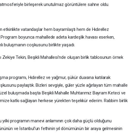
 atmosferiyle birleşerek unutulmaz görüntülere sahne oldu.
n etkinlikte vatandaşlar hem bayramlaştı hem de Hıdırellez
ti. Program boyunca mahallede adeta kardeşlik havası eserken,
lı buluşmanın coşkusunu birlikte yaşadı.
Zekiye Tekin, Beşikli Mahallesi’nde oluşan birlik tablosunun örnek
ma programı, Hıdırellez ve yağmur, şükür duasına katılarak
kusunu paylaştık. Bizleri sevgiyle, güler yüzle ağırlayan tüm mahalle
güzel buluşmada başta Beşikli Mahalle Muhtarımız Bayram Keteci ve
ğimize katkı sağlayan herkese yürekten teşekkür ederim. Rabbim birlik
bu yılki programın manevi anlamının çok daha güçlü olduğunu
nünün ve İstanbul’un fethinin yıl dönümünün bir araya gelmesinin