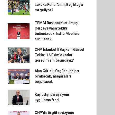
Lukaku Fener’e mi, Beşiktaş’a
mı geliyor?
TBMM Başkanı Kurtulmuş:
Çerçeve yasa teklifi
önümüzdeki hafta Meclis'e
sunulacak
CHP İstanbul İl Başkanı Gürsel
Tekin: ‘16 Ekim’e kadar
görevimizin başındayız’
Akın Gürlek: Örgüt silahları
bırakacak, mağaraları
boşaltacak
Kayıt dışı paraya yeni
uygulama freni
CHP'de örgüt revizyonu