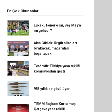
En Çok Okunanlar
Lukaku Fener’e mi, Beşiktaş’a
mı geliyor?
Akın Gürlek: Örgüt silahları
bırakacak, mağaraları
boşaltacak
Terörsüz Türkiye yasa teklifi
komisyondan geçti
955 yıllık sır çözülüyor
TBMM Başkanı Kurtulmuş:
Çerçeve yasa teklifi