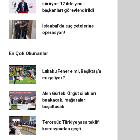
sürüyor: 12 ilde yeni il
başkanları görevlendirildi
İstanbul’da suç çetelerine
operasyon!
En Çok Okunanlar
Lukaku Fener’e mi, Beşiktaş’a
mı geliyor?
Akın Gürlek: Örgüt silahları
bırakacak, mağaraları
boşaltacak
Terörsüz Türkiye yasa teklifi
komisyondan geçti