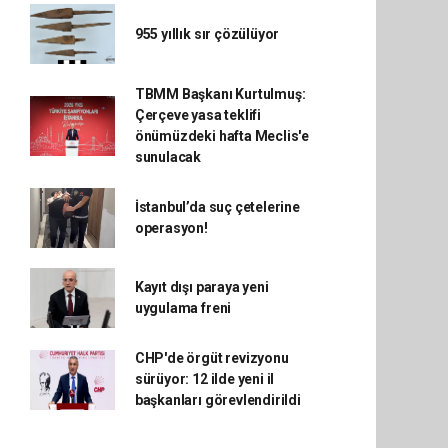
955 yıllık sır çözülüyor
TBMM Başkanı Kurtulmuş:
Çerçeve yasa teklifi
önümüzdeki hafta Meclis'e
sunulacak
İstanbul’da suç çetelerine
operasyon!
Kayıt dışı paraya yeni
uygulama freni
CHP'de örgüt revizyonu
sürüyor: 12 ilde yeni il
başkanları görevlendirildi