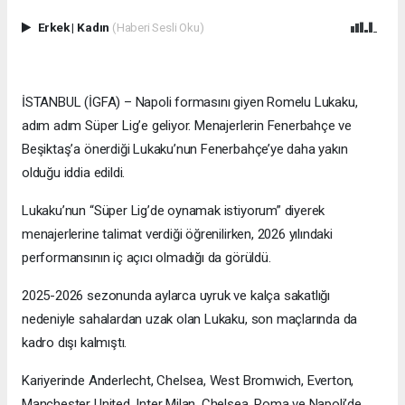
Erkek
|
Kadın
(Haberi Sesli Oku)
İSTANBUL (İGFA) – Napoli formasını giyen Romelu Lukaku,
adım adım Süper Lig’e geliyor. Menajerlerin Fenerbahçe ve
Beşiktaş’a önerdiği Lukaku’nun Fenerbahçe’ye daha yakın
olduğu iddia edildi.
Lukaku’nun “Süper Lig’de oynamak istiyorum” diyerek
menajerlerine talimat verdiği öğrenilirken, 2026 yılındaki
performansının iç açıcı olmadığı da görüldü.
2025-2026 sezonunda aylarca uyruk ve kalça sakatlığı
nedeniyle sahalardan uzak olan Lukaku, son maçlarında da
kadro dışı kalmıştı.
Kariyerinde Anderlecht, Chelsea, West Bromwich, Everton,
Manchester United, Inter Milan, Chelsea, Roma ve Napoli’de