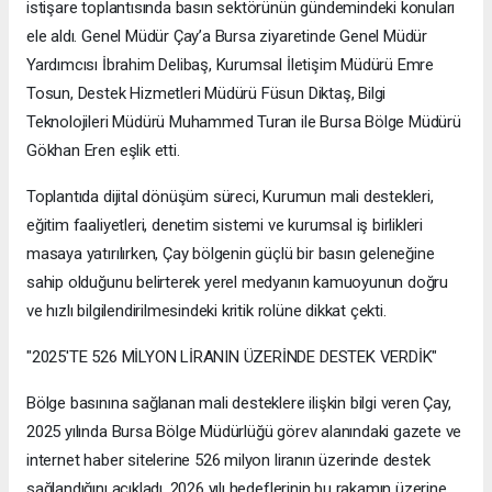
istişare toplantısında basın sektörünün gündemindeki konuları
ele aldı. Genel Müdür Çay’a Bursa ziyaretinde Genel Müdür
Yardımcısı İbrahim Delibaş, Kurumsal İletişim Müdürü Emre
Tosun, Destek Hizmetleri Müdürü Füsun Diktaş, Bilgi
Teknolojileri Müdürü Muhammed Turan ile Bursa Bölge Müdürü
Gökhan Eren eşlik etti.
Toplantıda dijital dönüşüm süreci, Kurumun mali destekleri,
eğitim faaliyetleri, denetim sistemi ve kurumsal iş birlikleri
masaya yatırılırken, Çay bölgenin güçlü bir basın geleneğine
sahip olduğunu belirterek yerel medyanın kamuoyunun doğru
ve hızlı bilgilendirilmesindeki kritik rolüne dikkat çekti.
"2025'TE 526 MİLYON LİRANIN ÜZERİNDE DESTEK VERDİK"
Bölge basınına sağlanan mali desteklere ilişkin bilgi veren Çay,
2025 yılında Bursa Bölge Müdürlüğü görev alanındaki gazete ve
internet haber sitelerine 526 milyon liranın üzerinde destek
sağlandığını açıkladı. 2026 yılı hedeflerinin bu rakamın üzerine