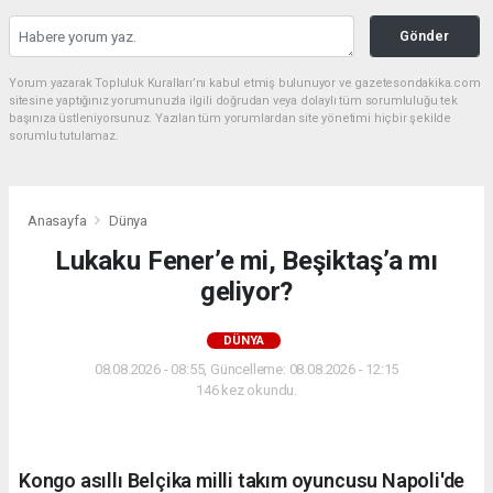
Gönder
Yorum yazarak Topluluk Kuralları’nı kabul etmiş bulunuyor ve gazetesondakika.com
sitesine yaptığınız yorumunuzla ilgili doğrudan veya dolaylı tüm sorumluluğu tek
başınıza üstleniyorsunuz. Yazılan tüm yorumlardan site yönetimi hiçbir şekilde
sorumlu tutulamaz.
Anasayfa
Dünya
Lukaku Fener’e mi, Beşiktaş’a mı
geliyor?
DÜNYA
08.08.2026 - 08:55, Güncelleme: 08.08.2026 - 12:15
146 kez okundu.
Kongo asıllı Belçika milli takım oyuncusu Napoli'de