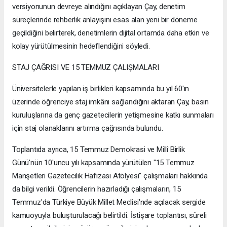
versiyonunun devreye alındığını açıklayan Çay, denetim
süreçlerinde rehberlik anlayışını esas alan yeni bir döneme
geçildiğini belirterek, denetimlerin dijital ortamda daha etkin ve
kolay yürütülmesinin hedeflendiğini söyledi.
STAJ ÇAĞRISI VE 15 TEMMUZ ÇALIŞMALARI
Üniversitelerle yapılan iş birlikleri kapsamında bu yıl 60'ın
üzerinde öğrenciye staj imkânı sağlandığını aktaran Çay, basın
kuruluşlarına da genç gazetecilerin yetişmesine katkı sunmaları
için staj olanaklarını artırma çağrısında bulundu.
Toplantıda ayrıca, 15 Temmuz Demokrasi ve Millî Birlik
Günü'nün 10'uncu yılı kapsamında yürütülen "15 Temmuz
Manşetleri Gazetecilik Hafızası Atölyesi" çalışmaları hakkında
da bilgi verildi. Öğrencilerin hazırladığı çalışmaların, 15
Temmuz'da Türkiye Büyük Millet Meclisi'nde açılacak sergide
kamuoyuyla buluşturulacağı belirtildi. İstişare toplantısı, süreli