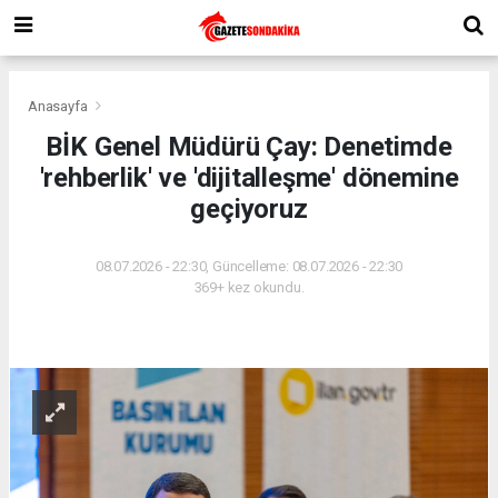
Anasayfa
BİK Genel Müdürü Çay: Denetimde
'rehberlik' ve 'dijitalleşme' dönemine
geçiyoruz
08.07.2026 - 22:30, Güncelleme: 08.07.2026 - 22:30
369+ kez okundu.