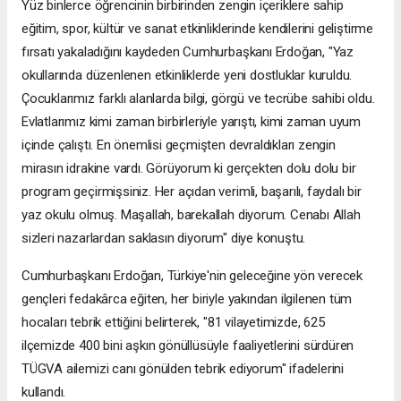
Yüz binlerce öğrencinin birbirinden zengin içeriklere sahip
eğitim, spor, kültür ve sanat etkinliklerinde kendilerini geliştirme
fırsatı yakaladığını kaydeden Cumhurbaşkanı Erdoğan, "Yaz
okullarında düzenlenen etkinliklerde yeni dostluklar kuruldu.
Çocuklarımız farklı alanlarda bilgi, görgü ve tecrübe sahibi oldu.
Evlatlarımız kimi zaman birbirleriyle yarıştı, kimi zaman uyum
içinde çalıştı. En önemlisi geçmişten devraldıkları zengin
mirasın idrakine vardı. Görüyorum ki gerçekten dolu dolu bir
program geçirmişsiniz. Her açıdan verimli, başarılı, faydalı bir
yaz okulu olmuş. Maşallah, barekallah diyorum. Cenabı Allah
sizleri nazarlardan saklasın diyorum" diye konuştu.
Cumhurbaşkanı Erdoğan, Türkiye'nin geleceğine yön verecek
gençleri fedakârca eğiten, her biriyle yakından ilgilenen tüm
hocaları tebrik ettiğini belirterek, "81 vilayetimizde, 625
ilçemizde 400 bini aşkın gönüllüsüyle faaliyetlerini sürdüren
TÜGVA ailemizi canı gönülden tebrik ediyorum" ifadelerini
kullandı.