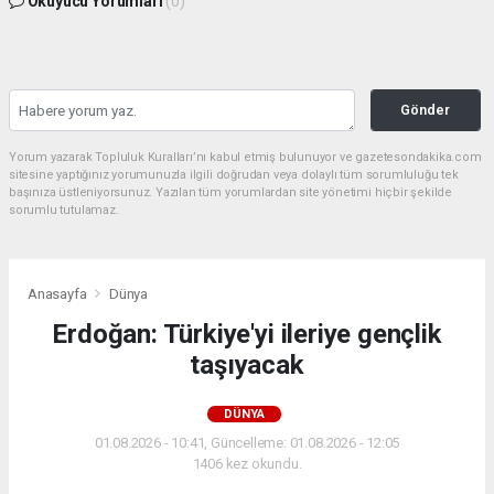
Okuyucu Yorumları
(0)
Gönder
Yorum yazarak Topluluk Kuralları’nı kabul etmiş bulunuyor ve gazetesondakika.com
sitesine yaptığınız yorumunuzla ilgili doğrudan veya dolaylı tüm sorumluluğu tek
başınıza üstleniyorsunuz. Yazılan tüm yorumlardan site yönetimi hiçbir şekilde
sorumlu tutulamaz.
Anasayfa
Dünya
Erdoğan: Türkiye'yi ileriye gençlik
taşıyacak
DÜNYA
01.08.2026 - 10:41, Güncelleme: 01.08.2026 - 12:05
1406 kez okundu.