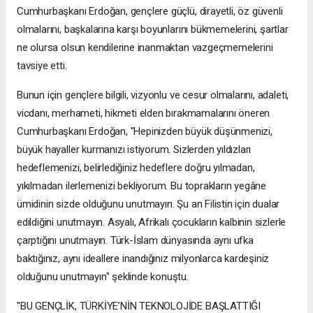
Cumhurbaşkanı Erdoğan, gençlere güçlü, dirayetli, öz güvenli
olmalarını, başkalarına karşı boyunlarını bükmemelerini, şartlar
ne olursa olsun kendilerine inanmaktan vazgeçmemelerini
tavsiye etti.
Bunun için gençlere bilgili, vizyonlu ve cesur olmalarını, adaleti,
vicdanı, merhameti, hikmeti elden bırakmamalarını öneren
Cumhurbaşkanı Erdoğan, "Hepinizden büyük düşünmenizi,
büyük hayaller kurmanızı istiyorum. Sizlerden yıldızları
hedeflemenizi, belirlediğiniz hedeflere doğru yılmadan,
yıkılmadan ilerlemenizi bekliyorum. Bu toprakların yegâne
ümidinin sizde olduğunu unutmayın. Şu an Filistin için dualar
edildiğini unutmayın. Asyalı, Afrikalı çocukların kalbinin sizlerle
çarptığını unutmayın. Türk-İslam dünyasında aynı ufka
baktığınız, aynı ideallere inandığınız milyonlarca kardeşiniz
olduğunu unutmayın" şeklinde konuştu.
"BU GENÇLİK, TÜRKİYE’NİN TEKNOLOJİDE BAŞLATTIĞI