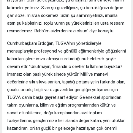
kelimeler yetmez. Sizin şu güzelliğinizi, şu berraklığınızı değme
şair söze, mısraa dökemez. Sizin şu samimiyetinizi, imanla
atan şu kalplerinizi, toplu vuran şu yüreklerinizi en usta ressam
resmedemez. Rabb'im sizlerden razı olsun" diye konuştu.
Cumhurbaşkanı Erdoğan, TÜGVA'nın yöneticileriyle
mensuplarıyla profesyonel ve gönüllü eğitmenleriyle göğüslerini
kabartan işlere imza atmayı sürdürdüğünü belirterek şöyle
devam etti: "Unutmayın, 'İmandır o cevher ki İlahi ne büyüktür/
İmansız olan paslı yürek sinede yüktür' Millî ve manevi
değerlerine sıkı sıkıya sarılan, taşıdığı potansiyelin farkında olan,
şuurlu, onurlu, bilgili ve özgüvenli bir gençliğin yetişmesi için
TÜGVA canla başla gayret sarf ediyor. Geleneksel sporlardan
takım oyunlarına, bilim ve eğitim programlarından kültür ve
sanat etkinliklerine, doğa kamplarından sivil toplum
faaliyetlerine, gençlerimize her alanda değer katan, yeni ufuklar
kazandıran, onları güçlü bir geleceğe hazırlayan çok önemli