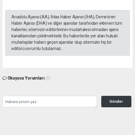
Anadolu Ajansı (AA), İhlas Haber Ajansı (İHA), Demirören
Haber Ajansı (DHA) ve diğer ajanslar tarafından eklenen tüm
haberler, sitemizin editörlerinin müdahalesi olmadan ajans
kanallarından çekilmektedir. Bu haberlerde yer alan hukuki
muhataplar haberi geçen ajanslar olup sitemizin hiç bir
editörü sorumlu tutulamaz...
Okuyucu Yorumları
(0)
Gönder
Yorum yazarak Topluluk Kuralları’nı kabul etmiş bulunuyor ve gazetesondakika.com
sitesine yaptığınız yorumunuzla ilgili doğrudan veya dolaylı tüm sorumluluğu tek
başınıza üstleniyorsunuz. Yazılan tüm yorumlardan site yönetimi hiçbir şekilde
sorumlu tutulamaz.