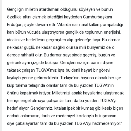
Gençliğin milletin atardamarı olduğunu söyleyen ve bunun
özellikle altını çizmek istediğini kaydeden Cumhurbaşkanı
Erdoğan, şöyle devam etti: "Atardamar nasıl kalbin pompaladığı
kanı bütün vücuda ulaştırıyorsa gençlik de toplumun enerjisini,
idealini ve hedeflerini geçmişten alıp geleceğe taşır. Bu damar
ne kadar güçlü, ne kadar sağlıklı olursa millî bünyemiz de o
derece sıhhatli olur. Bu damar sayesinde geçmiş, bugün ve
gelecek aynı çizgide buluşur. Gençlerimiz için canını dişine
takarak çalışan TÜGVA'mız işte bu denli hayati bir görevi
layıkıyla yerine getirmektedir. Türkiye'nin hayrına olacak her işe
kulp takma telaşında olanlar tam da bu yüzden TÜGVA'nın
önünü kapatmak istiyor. Milletimizi asırlık hayallerine ulaştıracak
her işe engel olmaya çalışanlar tam da bu yüzden TÜGVA'yı
hedef alıyor. Gençlerimiz, kıtaları ipek bir kumaş gibi kesip biçen
ecdadı anlamasın, tarih ve medeniyet kodlarıyla buluşmasın
diye çabalayanlar tam da bu yüzden TÜGVA'yı hazmedemiyor."