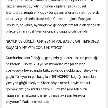
rüzgârların estiği, fetih ruhunun kalplere işlediği güzel
İstanbul'da, rengârenk çiçek bahçesini andıran bir atmosferde
bir araya geldiklerini ifade eden Cumhurbaşkanı Erdoğan;
umudun, sevginin, aydınlığın ve geleceğin timsali olan gençlerle
birlikte olmanın bahtiyarlığı içinde olduğunu dile getirdi.
"BÜYÜK VE GÜÇLÜ TÜRKİYE'NİN YOL BAŞÇILARI, 'TEKNOFEST
KUŞAĞI' YİNE YERİ GÖĞÜ İNLETİYOR"
Cumhurbaşkanı Erdoğan, gençlerin gözlerinin ışıl ışıl parladığını
belirterek "Türkiye Yüzyılı'nın mimarları maşallah yine
coşkusuyla heyecanıyla tutkusuyla göz dolduruyor. Büyük ve
güçlü Türkiye'nin yol başçıları, TEKNOFEST kuşağı maşallah
yine yeri göğü inletiyor. Sizleri böyle neşeli, böyle coşkulu
görmek bizi çok mutlu ediyor. Bu muhteşem tablo, bu
muazzam manzara için her birinize ayrı ayrı teşekkür
ediyorum" ifadelerini kullandı.