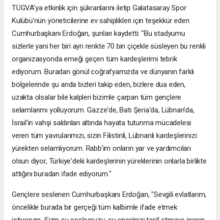
TÜGVA'ya etkinlik için şükranlarını iletip Galatasaray Spor
Kulübü'nün yöneticilerine ev sahiplikleri için teşekkür eden
Cumhurbaşkanı Erdoğan, şunları kaydetti: "Bu stadyumu
sizlerle yani her biri ayrı renkte 70 bin çiçekle süsleyen bu renkli
organizasyonda emeği geçen tüm kardeşlerimi tebrik
ediyorum. Buradan gönül coğrafyamızda ve dünyanın farklı
bölgelerinde şu anda bizleri takip eden, bizlere dua eden,
uzakta olsalar bile kalpleri bizimle çarpan tüm gençlere
selamlarımı yolluyorum. Gazze'de, Batı Şeria'da, Lübnan'da,
İsrail'in vahşi saldırıları altında hayata tutunma mücadelesi
veren tüm yavrularımızı, sizin Filistinli, Lübnanlı kardeşlerinizi
yürekten selamlıyorum. Rabb'im onların yar ve yardımcıları
olsun diyor, Türkiye'deki kardeşlerinin yüreklerinin onlarla birlikte
attığını buradan ifade ediyorum."
Gençlere seslenen Cumhurbaşkanı Erdoğan, "Sevgili evlatlarım,
öncelikle burada bir gerçeği tüm kalbimle ifade etmek
istiyorum. Sizin şu coşkunuzu, şu enerjinizi tarif etmeye inanın