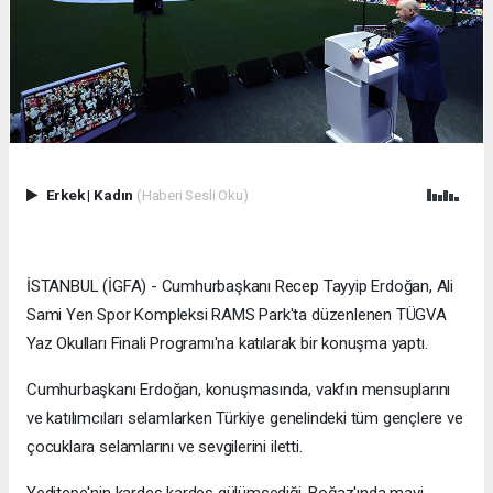
Erkek
|
Kadın
(Haberi Sesli Oku)
İSTANBUL (İGFA) - Cumhurbaşkanı Recep Tayyip Erdoğan, Ali
Sami Yen Spor Kompleksi RAMS Park'ta düzenlenen TÜGVA
Yaz Okulları Finali Programı'na katılarak bir konuşma yaptı.
Cumhurbaşkanı Erdoğan, konuşmasında, vakfın mensuplarını
ve katılımcıları selamlarken Türkiye genelindeki tüm gençlere ve
çocuklara selamlarını ve sevgilerini iletti.
Yeditepe'nin kardeş kardeş gülümsediği, Boğaz'ında mavi