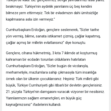
bırakmayız. Türkiye'nin aydınlık yarınlarını üç beş kendini
bilmeze yem ettirmeyiz. Tek bir evladımızın dahi ümitsizliğe
kapılmasına asla izin vermeyiz."
Cumhurbaşkanı Erdoğan, gençlere seslenerek, "Sizler tarihe
yön vermiş, bilime, sanata istikamet çizmiş, çağlar kapatmış,
çağlar açmış bir milletin evlatlarısınız" diye konuştu.
Gençlere, cihana hükmetmiş, 3 kıta 7 iklimde at koşturmuş
kahraman bir ecdadın torunları olduklarını hatırlatan
Cumhurbaşkanı Erdoğan, "Sizler bugün de vicdanıyla,
merhametiyle, mazlumlara sahip çıkmasıyla tüm insanlığa
örnek olan bir ülkenin çocuklarısınız. Hepiniz Türk milleti gibi
büyük, Türkiye Cumhuriyeti gibi itibarlı bir devletin gençlerisiniz.
21. yüzyıla Türkiye'nin damgasını vuracak vizyoner bir nesilsiniz.
Yarınlarımızın sağlam emanetçileri, en büyük güç
kaynağımızsınız" ifadelerini kullandı.