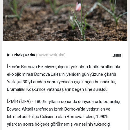
Erkek
|
Kadın
(Haberi Sesli Oku)
İzmir'in Bornova Belediyesi, ilçenin yok olma tehlikesi altındaki
ekolojik mirası Bornova Lalesi’ni yeniden gün yüzüne çıkardı.
Yaklaşık 30 yıl aradan sonra yeniden çiçek açan bu nadir tür,
Dramalılar Köşkü’nde vatandaşların beğenisine sunuldu.
İZMİR (İGFA) - 1800’lü yılların sonunda dünyaca ünlü botanikçi
Edward Wittall tarafından İzmir Bornova’da yetiştirilen ve
bilimsel adı Tulipa Culisiena olan Bornova Lalesi, 1990’lı
yıllardan sonra bölgede görülmemiş ve neslinin tükendiği