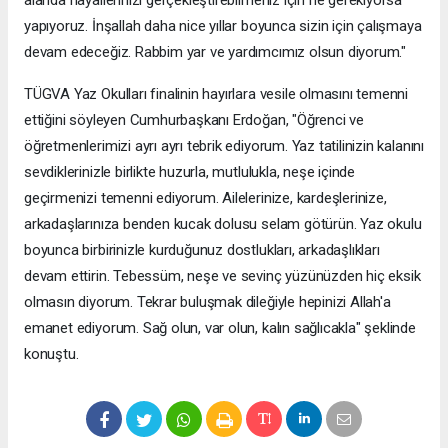
yapıyoruz. İnşallah daha nice yıllar boyunca sizin için çalışmaya
devam edeceğiz. Rabbim yar ve yardımcımız olsun diyorum."
TÜGVA Yaz Okulları finalinin hayırlara vesile olmasını temenni
ettiğini söyleyen Cumhurbaşkanı Erdoğan, "Öğrenci ve
öğretmenlerimizi ayrı ayrı tebrik ediyorum. Yaz tatilinizin kalanını
sevdiklerinizle birlikte huzurla, mutlulukla, neşe içinde
geçirmenizi temenni ediyorum. Ailelerinize, kardeşlerinize,
arkadaşlarınıza benden kucak dolusu selam götürün. Yaz okulu
boyunca birbirinizle kurduğunuz dostlukları, arkadaşlıkları
devam ettirin. Tebessüm, neşe ve sevinç yüzünüzden hiç eksik
olmasın diyorum. Tekrar buluşmak dileğiyle hepinizi Allah'a
emanet ediyorum. Sağ olun, var olun, kalın sağlıcakla" şeklinde
konuştu.