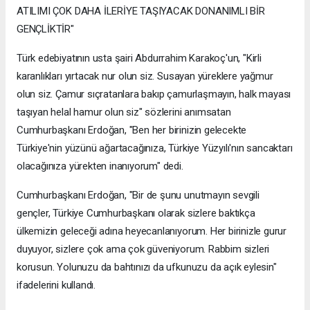
ATILIMI ÇOK DAHA İLERİYE TAŞIYACAK DONANIMLI BİR
GENÇLİKTİR"
Türk edebiyatının usta şairi Abdurrahim Karakoç'un, "Kirli
karanlıkları yırtacak nur olun siz. Susayan yüreklere yağmur
olun siz. Çamur sıçratanlara bakıp çamurlaşmayın, halk mayası
taşıyan helal hamur olun siz" sözlerini anımsatan
Cumhurbaşkanı Erdoğan, "Ben her birinizin gelecekte
Türkiye'nin yüzünü ağartacağınıza, Türkiye Yüzyılı'nın sancaktarı
olacağınıza yürekten inanıyorum" dedi.
Cumhurbaşkanı Erdoğan, "Bir de şunu unutmayın sevgili
gençler, Türkiye Cumhurbaşkanı olarak sizlere baktıkça
ülkemizin geleceği adına heyecanlanıyorum. Her birinizle gurur
duyuyor, sizlere çok ama çok güveniyorum. Rabbim sizleri
korusun. Yolunuzu da bahtınızı da ufkunuzu da açık eylesin"
ifadelerini kullandı.