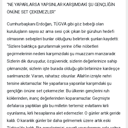
"NE YAPARLARSA YAPSINLAR KARŞIMDAKİ ŞU GENÇLİĞİN
ÖNÜNE SET ÇEKEMEZLER"
Cumhurbaşkanı Erdoğan, TÜGVA gibi göz bebeği olan
kuruluşların sayısı az ama sesi çok çıkan bir güruhun hedefi
olmasının sebepleri bunlar olduğunu belirterek şunları kaydetti:
"Sizlere baktıkça gururlanmak yerine öfke nöbetleri
geçirmelerinin nedeni karşımızdaki şu muazzam manzaradır.
Sizlerin dik duruşudur, özgüvenidir, sizlerin değerlerinize sahip
çıkmanızdır, sizlerin işte burada olduğu gibi birbirinize kardeşçe
sarılmanızdır. Varsın, rahatsız olsunlar. Allah'ın izniyle nehri
tersine akıtamazlar. Ne yaparlarsa yapsınlar karşımdaki şu
gençliğin önüne set çekemezler. Bu ülkenin gençlerini ruh
köklerinden, inanç değerlerinden koparamazlar. Geçmişte
defalarca yaptıkları gibi bu milletin tertemiz evlatlarını kirli
oyunlarına, kirli hesaplarına alet edemezler. O günler artık geride
kaldı. O karanlık günler bir daha gelmemek üzere artık eski
Türkiye'de kaldı. Biz gençlerimizi, sevgili yavrularımızı asla yalnız