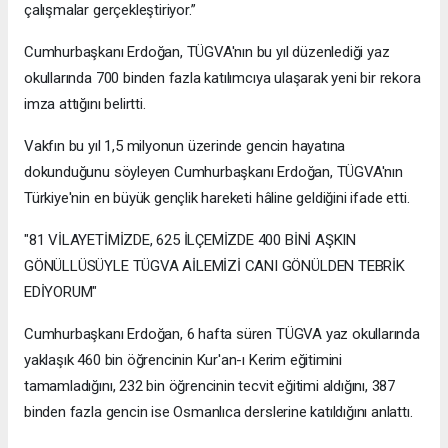
çalışmalar gerçekleştiriyor.”
Cumhurbaşkanı Erdoğan, TÜGVA'nın bu yıl düzenlediği yaz
okullarında 700 binden fazla katılımcıya ulaşarak yeni bir rekora
imza attığını belirtti.
Vakfın bu yıl 1,5 milyonun üzerinde gencin hayatına
dokunduğunu söyleyen Cumhurbaşkanı Erdoğan, TÜGVA'nın
Türkiye'nin en büyük gençlik hareketi hâline geldiğini ifade etti.
"81 VİLAYETİMİZDE, 625 İLÇEMİZDE 400 BİNİ AŞKIN
GÖNÜLLÜSÜYLE TÜGVA AİLEMİZİ CANI GÖNÜLDEN TEBRİK
EDİYORUM"
Cumhurbaşkanı Erdoğan, 6 hafta süren TÜGVA yaz okullarında
yaklaşık 460 bin öğrencinin Kur'an-ı Kerim eğitimini
tamamladığını, 232 bin öğrencinin tecvit eğitimi aldığını, 387
binden fazla gencin ise Osmanlıca derslerine katıldığını anlattı.