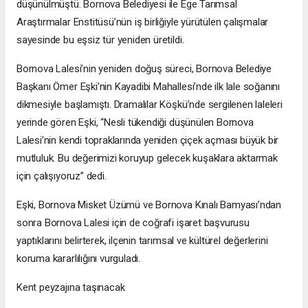
düşünülmüştü. Bornova Belediyesi ile Ege Tarımsal
Araştırmalar Enstitüsü’nün iş birliğiyle yürütülen çalışmalar
sayesinde bu eşsiz tür yeniden üretildi.
Bornova Lalesi’nin yeniden doğuş süreci, Bornova Belediye
Başkanı Ömer Eşki’nin Kayadibi Mahallesi’nde ilk lale soğanını
dikmesiyle başlamıştı. Dramalılar Köşkü’nde sergilenen laleleri
yerinde gören Eşki, “Nesli tükendiği düşünülen Bornova
Lalesi’nin kendi topraklarında yeniden çiçek açması büyük bir
mutluluk. Bu değerimizi koruyup gelecek kuşaklara aktarmak
için çalışıyoruz” dedi.
Eşki, Bornova Misket Üzümü ve Bornova Kınalı Bamyası’ndan
sonra Bornova Lalesi için de coğrafi işaret başvurusu
yaptıklarını belirterek, ilçenin tarımsal ve kültürel değerlerini
koruma kararlılığını vurguladı.
Kent peyzajına taşınacak