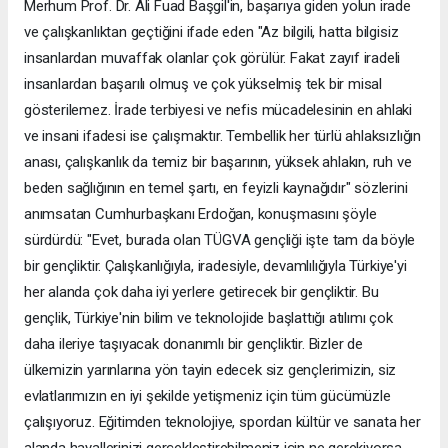
Merhum Prof. Dr. Ali Fuad Başgil'in, başarıya giden yolun irade
ve çalışkanlıktan geçtiğini ifade eden "Az bilgili, hatta bilgisiz
insanlardan muvaffak olanlar çok görülür. Fakat zayıf iradeli
insanlardan başarılı olmuş ve çok yükselmiş tek bir misal
gösterilemez. İrade terbiyesi ve nefis mücadelesinin en ahlaki
ve insani ifadesi ise çalışmaktır. Tembellik her türlü ahlaksızlığın
anası, çalışkanlık da temiz bir başarının, yüksek ahlakın, ruh ve
beden sağlığının en temel şartı, en feyizli kaynağıdır" sözlerini
anımsatan Cumhurbaşkanı Erdoğan, konuşmasını şöyle
sürdürdü: "Evet, burada olan TÜGVA gençliği işte tam da böyle
bir gençliktir. Çalışkanlığıyla, iradesiyle, devamlılığıyla Türkiye'yi
her alanda çok daha iyi yerlere getirecek bir gençliktir. Bu
gençlik, Türkiye'nin bilim ve teknolojide başlattığı atılımı çok
daha ileriye taşıyacak donanımlı bir gençliktir. Bizler de
ülkemizin yarınlarına yön tayin edecek siz gençlerimizin, siz
evlatlarımızın en iyi şekilde yetişmeniz için tüm gücümüzle
çalışıyoruz. Eğitimden teknolojiye, spordan kültür ve sanata her
alanda hayallerinizi gerçekleştirebilmeniz için ne gerekiyorsa