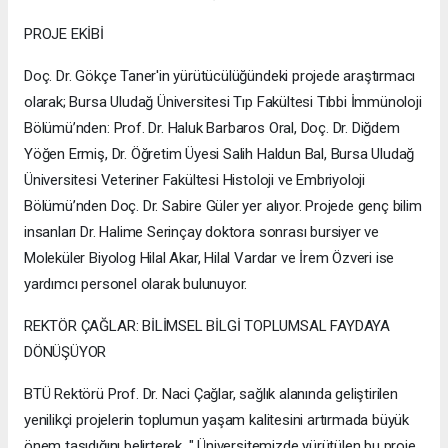
PROJE EKİBİ
Doç. Dr. Gökçe Taner'in yürütücülüğündeki projede araştırmacı
olarak; Bursa Uludağ Üniversitesi Tıp Fakültesi Tıbbi İmmünoloji
Bölümü’nden: Prof. Dr. Haluk Barbaros Oral, Doç. Dr. Diğdem
Yöğen Ermiş, Dr. Öğretim Üyesi Salih Haldun Bal, Bursa Uludağ
Üniversitesi Veteriner Fakültesi Histoloji ve Embriyoloji
Bölümü’nden Doç. Dr. Sabire Güler yer alıyor. Projede genç bilim
insanları Dr. Halime Serinçay doktora sonrası bursiyer ve
Moleküler Biyolog Hilal Akar, Hilal Vardar ve İrem Özveri ise
yardımcı personel olarak bulunuyor.
REKTÖR ÇAĞLAR: BİLİMSEL BİLGİ TOPLUMSAL FAYDAYA
DÖNÜŞÜYOR
BTÜ Rektörü Prof. Dr. Naci Çağlar, sağlık alanında geliştirilen
yenilikçi projelerin toplumun yaşam kalitesini artırmada büyük
önem taşıdığını belirterek, " Üniversitemizde yürütülen bu proje,