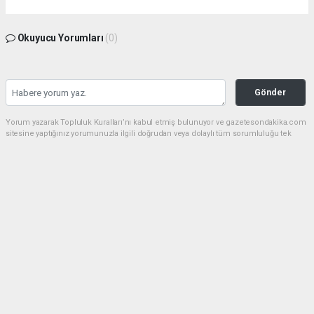
Okuyucu Yorumları
(0)
Gönder
Yorum yazarak Topluluk Kuralları’nı kabul etmiş bulunuyor ve gazetesondakika.com
sitesine yaptığınız yorumunuzla ilgili doğrudan veya dolaylı tüm sorumluluğu tek
başınıza üstleniyorsunuz. Yazılan tüm yorumlardan site yönetimi hiçbir şekilde
sorumlu tutulamaz.
Anasayfa
Dünya
Akın Gürlek: Örgüt silahları
bırakacak, mağaraları boşaltacak
DÜNYA
08.08.2026 - 08:35, Güncelleme: 08.08.2026 - 12:14