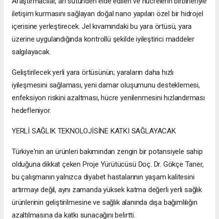
Araştırmacılar, arı sütünden elde edilen ve hücrelerin birbirleriyle
iletişim kurmasını sağlayan doğal nano yapıları özel bir hidrojel
içerisine yerleştirecek. Jel kıvamındaki bu yara örtüsü, yara
üzerine uygulandığında kontrollü şekilde iyileştirici maddeler
salgılayacak.
Geliştirilecek yerli yara örtüsünün; yaraların daha hızlı
iyileşmesini sağlaması, yeni damar oluşumunu desteklemesi,
enfeksiyon riskini azaltması, hücre yenilenmesini hızlandırması
hedefleniyor.
YERLİ SAĞLIK TEKNOLOJİSİNE KATKI SAĞLAYACAK
Türkiye'nin arı ürünleri bakımından zengin bir potansiyele sahip
olduğuna dikkat çeken Proje Yürütücüsü Doç. Dr. Gökçe Taner,
bu çalışmanın yalnızca diyabet hastalarının yaşam kalitesini
artırmayı değil, aynı zamanda yüksek katma değerli yerli sağlık
ürünlerinin geliştirilmesine ve sağlık alanında dışa bağımlılığın
azaltılmasına da katkı sunacağını belirtti.