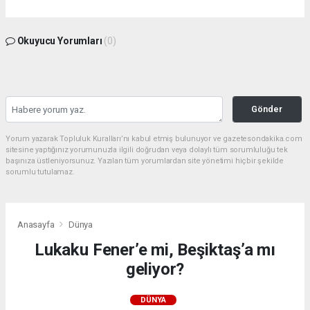
Okuyucu Yorumları
(0)
Gönder
Yorum yazarak Topluluk Kuralları’nı kabul etmiş bulunuyor ve gazetesondakika.com
sitesine yaptığınız yorumunuzla ilgili doğrudan veya dolaylı tüm sorumluluğu tek
başınıza üstleniyorsunuz. Yazılan tüm yorumlardan site yönetimi hiçbir şekilde
sorumlu tutulamaz.
Anasayfa
Dünya
Lukaku Fener’e mi, Beşiktaş’a mı
geliyor?
DÜNYA