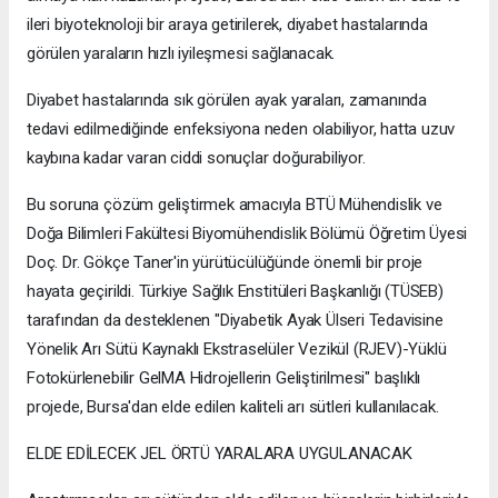
ileri biyoteknoloji bir araya getirilerek, diyabet hastalarında
görülen yaraların hızlı iyileşmesi sağlanacak.
Diyabet hastalarında sık görülen ayak yaraları, zamanında
tedavi edilmediğinde enfeksiyona neden olabiliyor, hatta uzuv
kaybına kadar varan ciddi sonuçlar doğurabiliyor.
Bu soruna çözüm geliştirmek amacıyla BTÜ Mühendislik ve
Doğa Bilimleri Fakültesi Biyomühendislik Bölümü Öğretim Üyesi
Doç. Dr. Gökçe Taner'in yürütücülüğünde önemli bir proje
hayata geçirildi. Türkiye Sağlık Enstitüleri Başkanlığı (TÜSEB)
tarafından da desteklenen "Diyabetik Ayak Ülseri Tedavisine
Yönelik Arı Sütü Kaynaklı Ekstraselüler Vezikül (RJEV)-Yüklü
Fotokürlenebilir GelMA Hidrojellerin Geliştirilmesi" başlıklı
projede, Bursa'dan elde edilen kaliteli arı sütleri kullanılacak.
ELDE EDİLECEK JEL ÖRTÜ YARALARA UYGULANACAK