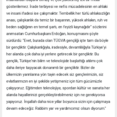
gösterilemez. İrade terbiyesi ve nefis mücadelesinin en ahlaki
ve insani ifadesi ise çalışmaktır. Tembellik her türlü ahlaksızlığın
anası, çalışkanlık da temiz bir başarının, yüksek ahlakın, ruh ve
beden sağlığının en temel şartı, en feyizli kaynağıdır" sözlerini
anımsatan Cumhurbaşkanı Erdoğan, konuşmasını şöyle
sürdürdü: "Evet, burada olan TÜGVA gençliği işte tam da böyle
bir gençliktir. Çalışkanlığıyla, iradesiyle, devamlılığıyla Türkiye'yi
her alanda çok daha iyi yerlere getirecek bir gençliktir. Bu
gençlik, Türkiye'nin bilim ve teknolojide başlattığı atılımı çok
daha ileriye taşıyacak donanımlı bir gençliktir. Bizler de
ülkemizin yarınlarına yön tayin edecek siz gençlerimizin, siz
evlatlarımızın en iyi şekilde yetişmeniz için tüm gücümüzle
çalışıyoruz. Eğitimden teknolojiye, spordan kültür ve sanata her
alanda hayallerinizi gerçekleştirebilmeniz için ne gerekiyorsa
yapıyoruz. İnşallah daha nice yıllar boyunca sizin için çalışmaya
devam edeceğiz. Rabbim yar ve yardımcımız olsun diyorum."