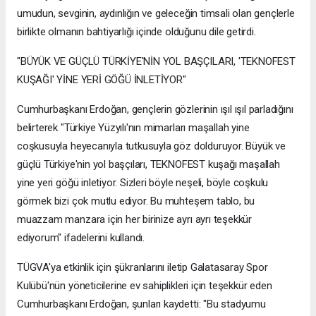
umudun, sevginin, aydınlığın ve geleceğin timsali olan gençlerle
birlikte olmanın bahtiyarlığı içinde olduğunu dile getirdi.
"BÜYÜK VE GÜÇLÜ TÜRKİYE'NİN YOL BAŞÇILARI, 'TEKNOFEST
KUŞAĞI' YİNE YERİ GÖĞÜ İNLETİYOR"
Cumhurbaşkanı Erdoğan, gençlerin gözlerinin ışıl ışıl parladığını
belirterek "Türkiye Yüzyılı'nın mimarları maşallah yine
coşkusuyla heyecanıyla tutkusuyla göz dolduruyor. Büyük ve
güçlü Türkiye'nin yol başçıları, TEKNOFEST kuşağı maşallah
yine yeri göğü inletiyor. Sizleri böyle neşeli, böyle coşkulu
görmek bizi çok mutlu ediyor. Bu muhteşem tablo, bu
muazzam manzara için her birinize ayrı ayrı teşekkür
ediyorum" ifadelerini kullandı.
TÜGVA'ya etkinlik için şükranlarını iletip Galatasaray Spor
Kulübü'nün yöneticilerine ev sahiplikleri için teşekkür eden
Cumhurbaşkanı Erdoğan, şunları kaydetti: "Bu stadyumu