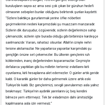
kuruluşların sayısı az ama sesi çok çıkan bir güruhun hedefi
olmasının sebepleri bunlar olduğunu belirterek şunları kaydetti:
"Sizlere baktıkça gururlanmak yerine öfke nöbetleri
geçirmelerinin nedeni karşımızdaki şu muazzam manzaradır.
Sizlerin dik duruşudur, özgüvenidir, sizlerin değerlerinize sahip
çıkmanızdır, sizlerin işte burada olduğu gibi birbirinize kardeşçe
sarılmanızdır. Varsın, rahatsız olsunlar. Allah'ın izniyle nehri
tersine akıtamazlar. Ne yaparlarsa yapsınlar karşımdaki şu
gençliğin önüne set çekemezler. Bu ülkenin gençlerini ruh
köklerinden, inanç değerlerinden koparamazlar. Geçmişte
defalarca yaptıkları gibi bu milletin tertemiz evlatlarını kirli
oyunlarına, kirli hesaplarına alet edemezler. O günler artık geride
kaldı. O karanlık günler bir daha gelmemek üzere artık eski
Türkiye'de kaldı. Biz gençlerimizi, sevgili yavrularımızı asla yalnız
bırakmayız. Türkiye'nin aydınlık yarınlarını üç beş kendini
bilmeze yem ettirmeyiz. Tek bir evladımızın dahi ümitsizliğe
kapılmasına asla izin vermeyiz."