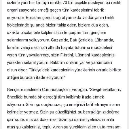
sizlerle yani her biri ayrı renkte 70 bin çiçekle süsleyen bu renkli
organizasyonda emeği geçen tüm kardeşlerimi tebrik
ediyorum. Buradan gönül coğrafyamızda ve dünyanın farklı
bölgelerinde şu anda bizleri takip eden, bizlere dua eden,
uzakta olsalar bile kalpleri bizimle çarpan tüm gençlere
selamlarımı yolluyorum. Gazze'de, Batı Şeria'da, Lübnan'da,
İsrail'in vahşi saldırıları altında hayata tutunma mücadelesi
veren tüm yavrularımızı, sizin Filistinli, Lübnanlı kardeşlerinizi
yürekten selamlıyorum. Rabb'im onların yar ve yardımcıları
olsun diyor, Türkiye'deki kardeşlerinin yüreklerinin onlarla birlikte
attığını buradan ifade ediyorum."
Gençlere seslenen Cumhurbaşkanı Erdoğan, "Sevgili evlatlarım,
öncelikle burada bir gerçeği tüm kalbimle ifade etmek
istiyorum. Sizin şu coşkunuzu, şu enerjinizi tarif etmeye inanın
kelimeler yetmez. Sizin şu güzelliğinizi, şu berraklığınızı değme
şair söze, mısraa dökemez. Sizin şu samimiyetinizi, imanla
atan şu kalplerinizi, toplu vuran şu yüreklerinizi en usta ressam