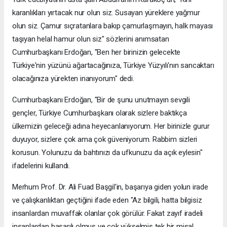
karanlıkları yırtacak nur olun siz. Susayan yüreklere yağmur
olun siz. Çamur sıçratanlara bakıp çamurlaşmayın, halk mayası
taşıyan helal hamur olun siz" sözlerini anımsatan
Cumhurbaşkanı Erdoğan, "Ben her birinizin gelecekte
Türkiye'nin yüzünü ağartacağınıza, Türkiye Yüzyılı'nın sancaktarı
olacağınıza yürekten inanıyorum" dedi.
Cumhurbaşkanı Erdoğan, "Bir de şunu unutmayın sevgili
gençler, Türkiye Cumhurbaşkanı olarak sizlere baktıkça
ülkemizin geleceği adına heyecanlanıyorum. Her birinizle gurur
duyuyor, sizlere çok ama çok güveniyorum. Rabbim sizleri
korusun. Yolunuzu da bahtınızı da ufkunuzu da açık eylesin"
ifadelerini kullandı.
Merhum Prof. Dr. Ali Fuad Başgil'in, başarıya giden yolun irade
ve çalışkanlıktan geçtiğini ifade eden "Az bilgili, hatta bilgisiz
insanlardan muvaffak olanlar çok görülür. Fakat zayıf iradeli
insanlardan başarılı olmuş ve çok yükselmiş tek bir misal