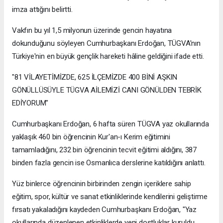
imza attığını belirtti.
Vakfın bu yıl 1,5 milyonun üzerinde gencin hayatına
dokunduğunu söyleyen Cumhurbaşkanı Erdoğan, TÜGVA'nın
Türkiye'nin en büyük gençlik hareketi hâline geldiğini ifade etti.
"81 VİLAYETİMİZDE, 625 İLÇEMİZDE 400 BİNİ AŞKIN
GÖNÜLLÜSÜYLE TÜGVA AİLEMİZİ CANI GÖNÜLDEN TEBRİK
EDİYORUM"
Cumhurbaşkanı Erdoğan, 6 hafta süren TÜGVA yaz okullarında
yaklaşık 460 bin öğrencinin Kur'an-ı Kerim eğitimini
tamamladığını, 232 bin öğrencinin tecvit eğitimi aldığını, 387
binden fazla gencin ise Osmanlıca derslerine katıldığını anlattı.
Yüz binlerce öğrencinin birbirinden zengin içeriklere sahip
eğitim, spor, kültür ve sanat etkinliklerinde kendilerini geliştirme
fırsatı yakaladığını kaydeden Cumhurbaşkanı Erdoğan, "Yaz
okullarında düzenlenen etkinliklerde yeni dostluklar kuruldu.