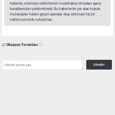
haberler, sitemizin editörlerinin müdahalesi olmadan ajans
kanallarından çekilmektedir. Bu haberlerde yer alan hukuki
muhataplar haberi geçen ajanslar olup sitemizin hiç bir
editörü sorumlu tutulamaz...
Okuyucu Yorumları
(0)
Gönder
Yorum yazarak Topluluk Kuralları’nı kabul etmiş bulunuyor ve gazetesondakika.com
sitesine yaptığınız yorumunuzla ilgili doğrudan veya dolaylı tüm sorumluluğu tek
başınıza üstleniyorsunuz. Yazılan tüm yorumlardan site yönetimi hiçbir şekilde
sorumlu tutulamaz.