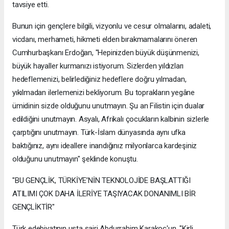
tavsiye etti.
Bunun için gençlere bilgili, vizyonlu ve cesur olmalarını, adaleti,
vicdanı, merhameti, hikmeti elden bırakmamalarını öneren
Cumhurbaşkanı Erdoğan, "Hepinizden büyük düşünmenizi,
büyük hayaller kurmanızı istiyorum. Sizlerden yıldızları
hedeflemenizi, belirlediğiniz hedeflere doğru yılmadan,
yıkılmadan ilerlemenizi bekliyorum. Bu toprakların yegâne
ümidinin sizde olduğunu unutmayın. Şu an Filistin için dualar
edildiğini unutmayın. Asyalı, Afrikalı çocukların kalbinin sizlerle
çarptığını unutmayın. Türk-İslam dünyasında aynı ufka
baktığınız, aynı ideallere inandığınız milyonlarca kardeşiniz
olduğunu unutmayın" şeklinde konuştu.
"BU GENÇLİK, TÜRKİYE’NİN TEKNOLOJİDE BAŞLATTIĞI
ATILIMI ÇOK DAHA İLERİYE TAŞIYACAK DONANIMLI BİR
GENÇLİKTİR"
Türk edebiyatının usta şairi Abdurrahim Karakoç'un, "Kirli