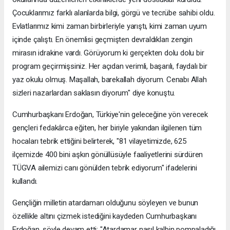
Çocuklarımız farklı alanlarda bilgi, görgü ve tecrübe sahibi oldu.
Evlatlarımız kimi zaman birbirleriyle yarıştı, kimi zaman uyum
içinde çalıştı. En önemlisi geçmişten devraldıkları zengin
mirasın idrakine vardı. Görüyorum ki gerçekten dolu dolu bir
program geçirmişsiniz. Her açıdan verimli, başarılı, faydalı bir
yaz okulu olmuş. Maşallah, barekallah diyorum. Cenabı Allah
sizleri nazarlardan saklasın diyorum" diye konuştu.
Cumhurbaşkanı Erdoğan, Türkiye'nin geleceğine yön verecek
gençleri fedakârca eğiten, her biriyle yakından ilgilenen tüm
hocaları tebrik ettiğini belirterek, "81 vilayetimizde, 625
ilçemizde 400 bini aşkın gönüllüsüyle faaliyetlerini sürdüren
TÜGVA ailemizi canı gönülden tebrik ediyorum" ifadelerini
kullandı.
Gençliğin milletin atardamarı olduğunu söyleyen ve bunun
özellikle altını çizmek istediğini kaydeden Cumhurbaşkanı
Erdoğan, şöyle devam etti: "Atardamar nasıl kalbin pompaladığı