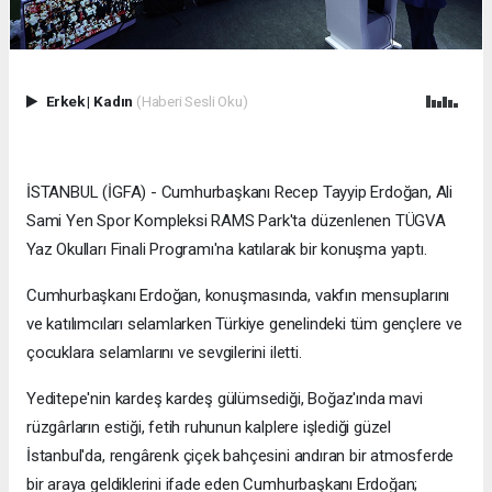
Erkek
|
Kadın
(Haberi Sesli Oku)
İSTANBUL (İGFA) - Cumhurbaşkanı Recep Tayyip Erdoğan, Ali
Sami Yen Spor Kompleksi RAMS Park'ta düzenlenen TÜGVA
Yaz Okulları Finali Programı'na katılarak bir konuşma yaptı.
Cumhurbaşkanı Erdoğan, konuşmasında, vakfın mensuplarını
ve katılımcıları selamlarken Türkiye genelindeki tüm gençlere ve
çocuklara selamlarını ve sevgilerini iletti.
Yeditepe'nin kardeş kardeş gülümsediği, Boğaz'ında mavi
rüzgârların estiği, fetih ruhunun kalplere işlediği güzel
İstanbul'da, rengârenk çiçek bahçesini andıran bir atmosferde
bir araya geldiklerini ifade eden Cumhurbaşkanı Erdoğan;