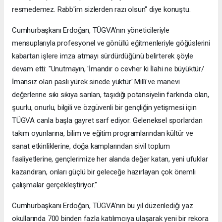
resmedemez. Rabb'im sizlerden razı olsun" diye konuştu.
Cumhurbaşkanı Erdoğan, TÜGVA'nın yöneticileriyle
mensuplarıyla profesyonel ve gönüllü eğitmenleriyle göğüslerini
kabartan işlere imza atmayı sürdürdüğünü belirterek şöyle
devam etti: "Unutmayın, 'İmandır o cevher ki İlahi ne büyüktür/
İmansız olan paslı yürek sinede yüktür' Millî ve manevi
değerlerine sıkı sıkıya sarılan, taşıdığı potansiyelin farkında olan,
şuurlu, onurlu, bilgili ve özgüvenli bir gençliğin yetişmesi için
TÜGVA canla başla gayret sarf ediyor. Geleneksel sporlardan
takım oyunlarına, bilim ve eğitim programlarından kültür ve
sanat etkinliklerine, doğa kamplarından sivil toplum
faaliyetlerine, gençlerimize her alanda değer katan, yeni ufuklar
kazandıran, onları güçlü bir geleceğe hazırlayan çok önemli
çalışmalar gerçekleştiriyor.”
Cumhurbaşkanı Erdoğan, TÜGVA'nın bu yıl düzenlediği yaz
okullarında 700 binden fazla katılımcıya ulaşarak yeni bir rekora