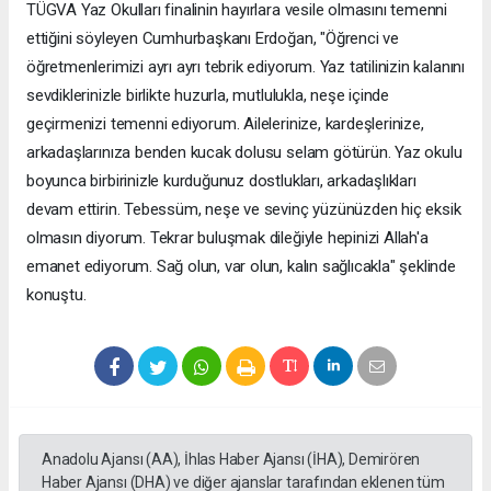
TÜGVA Yaz Okulları finalinin hayırlara vesile olmasını temenni
ettiğini söyleyen Cumhurbaşkanı Erdoğan, "Öğrenci ve
öğretmenlerimizi ayrı ayrı tebrik ediyorum. Yaz tatilinizin kalanını
sevdiklerinizle birlikte huzurla, mutlulukla, neşe içinde
geçirmenizi temenni ediyorum. Ailelerinize, kardeşlerinize,
arkadaşlarınıza benden kucak dolusu selam götürün. Yaz okulu
boyunca birbirinizle kurduğunuz dostlukları, arkadaşlıkları
devam ettirin. Tebessüm, neşe ve sevinç yüzünüzden hiç eksik
olmasın diyorum. Tekrar buluşmak dileğiyle hepinizi Allah'a
emanet ediyorum. Sağ olun, var olun, kalın sağlıcakla" şeklinde
konuştu.
Anadolu Ajansı (AA), İhlas Haber Ajansı (İHA), Demirören
Haber Ajansı (DHA) ve diğer ajanslar tarafından eklenen tüm