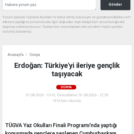
Gönder
Yorum yazarak Topluluk Kuralları’nı kabul etmiş bulunuyor ve gazetesondakika.com
sitesine yaptığınız yorumunuzla ilgili doğrudan veya dolaylı tüm sorumluluğu tek
başınıza üstleniyorsunuz. Yazılan tüm yorumlardan site yönetimi hiçbir şekilde
sorumlu tutulamaz.
Anasayfa
Dünya
Erdoğan: Türkiye'yi ileriye gençlik
taşıyacak
DÜNYA
01.08.2026 - 10:41, Güncelleme: 01.08.2026 - 12:05
1416 kez okundu.
TÜGVA Yaz Okulları Finali Programı'nda yaptığı
konuşmada gençlere seslenen Cumhurbaşkanı