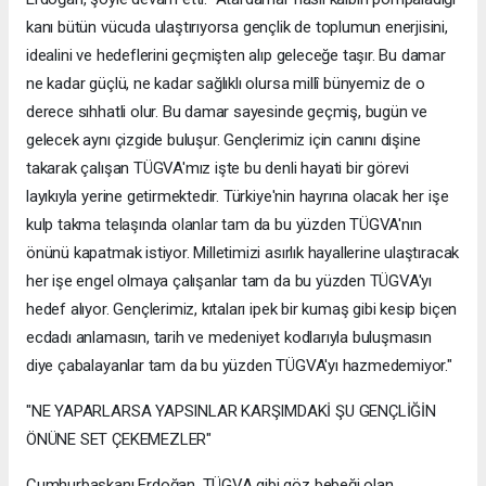
kanı bütün vücuda ulaştırıyorsa gençlik de toplumun enerjisini,
idealini ve hedeflerini geçmişten alıp geleceğe taşır. Bu damar
ne kadar güçlü, ne kadar sağlıklı olursa millî bünyemiz de o
derece sıhhatli olur. Bu damar sayesinde geçmiş, bugün ve
gelecek aynı çizgide buluşur. Gençlerimiz için canını dişine
takarak çalışan TÜGVA'mız işte bu denli hayati bir görevi
layıkıyla yerine getirmektedir. Türkiye'nin hayrına olacak her işe
kulp takma telaşında olanlar tam da bu yüzden TÜGVA'nın
önünü kapatmak istiyor. Milletimizi asırlık hayallerine ulaştıracak
her işe engel olmaya çalışanlar tam da bu yüzden TÜGVA'yı
hedef alıyor. Gençlerimiz, kıtaları ipek bir kumaş gibi kesip biçen
ecdadı anlamasın, tarih ve medeniyet kodlarıyla buluşmasın
diye çabalayanlar tam da bu yüzden TÜGVA'yı hazmedemiyor."
"NE YAPARLARSA YAPSINLAR KARŞIMDAKİ ŞU GENÇLİĞİN
ÖNÜNE SET ÇEKEMEZLER"
Cumhurbaşkanı Erdoğan, TÜGVA gibi göz bebeği olan