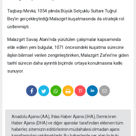
Taşbaşı Mevkii, 1054 yılında Büyük Selçuklu Sultanı Tuğrul
Bey'in gerçekleştirdiği Malazgirt kuşatmasında da stratejik rol
üstlenmişti.
Malazgirt Savaş Alanı'nda yürütülen çalışmalar kapsamında
elde edilen yeni bulgular, 1071 öncesindeki kuşatma sürecine
ilişkin bilimsel verileri zenginleştirirken, Malazgirt Zaferi'ne giden
tarihî sürecin daha ayrıntılı biçimde ortaya konulmasına katkı
sunuyor.
Anadolu Ajansı (AA), İhlas Haber Ajansı (İHA), Demirören
Haber Ajansı (DHA) ve diğer ajanslar tarafından eklenen tüm
haberler, sitemizin editörlerinin müdahalesi olmadan ajans
kanallarından çekilmektedir. Bu haberlerde yer alan hukuki