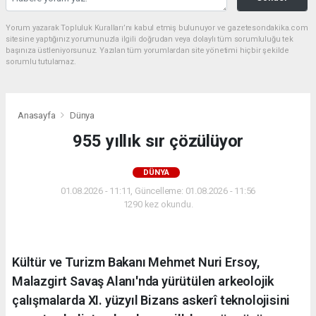
Yorum yazarak Topluluk Kuralları’nı kabul etmiş bulunuyor ve gazetesondakika.com
sitesine yaptığınız yorumunuzla ilgili doğrudan veya dolaylı tüm sorumluluğu tek
başınıza üstleniyorsunuz. Yazılan tüm yorumlardan site yönetimi hiçbir şekilde
sorumlu tutulamaz.
Anasayfa
Dünya
955 yıllık sır çözülüyor
DÜNYA
01.08.2026 - 11:11, Güncelleme: 01.08.2026 - 11:56
1290 kez okundu.
Kültür ve Turizm Bakanı Mehmet Nuri Ersoy,
Malazgirt Savaş Alanı'nda yürütülen arkeolojik
çalışmalarda XI. yüzyıl Bizans askerî teknolojisini