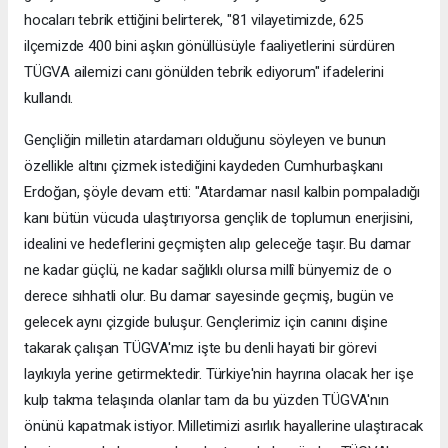
hocaları tebrik ettiğini belirterek, "81 vilayetimizde, 625
ilçemizde 400 bini aşkın gönüllüsüyle faaliyetlerini sürdüren
TÜGVA ailemizi canı gönülden tebrik ediyorum" ifadelerini
kullandı.
Gençliğin milletin atardamarı olduğunu söyleyen ve bunun
özellikle altını çizmek istediğini kaydeden Cumhurbaşkanı
Erdoğan, şöyle devam etti: "Atardamar nasıl kalbin pompaladığı
kanı bütün vücuda ulaştırıyorsa gençlik de toplumun enerjisini,
idealini ve hedeflerini geçmişten alıp geleceğe taşır. Bu damar
ne kadar güçlü, ne kadar sağlıklı olursa millî bünyemiz de o
derece sıhhatli olur. Bu damar sayesinde geçmiş, bugün ve
gelecek aynı çizgide buluşur. Gençlerimiz için canını dişine
takarak çalışan TÜGVA'mız işte bu denli hayati bir görevi
layıkıyla yerine getirmektedir. Türkiye'nin hayrına olacak her işe
kulp takma telaşında olanlar tam da bu yüzden TÜGVA'nın
önünü kapatmak istiyor. Milletimizi asırlık hayallerine ulaştıracak