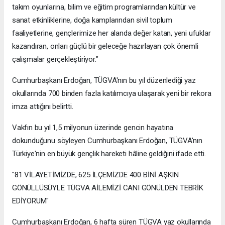
takım oyunlarına, bilim ve eğitim programlarından kültür ve
sanat etkinliklerine, doğa kamplarından sivil toplum
faaliyetlerine, gençlerimize her alanda değer katan, yeni ufuklar
kazandıran, onları güçlü bir geleceğe hazırlayan çok önemli
çalışmalar gerçekleştiriyor.”
Cumhurbaşkanı Erdoğan, TÜGVA'nın bu yıl düzenlediği yaz
okullarında 700 binden fazla katılımcıya ulaşarak yeni bir rekora
imza attığını belirtti.
Vakfın bu yıl 1,5 milyonun üzerinde gencin hayatına
dokunduğunu söyleyen Cumhurbaşkanı Erdoğan, TÜGVA'nın
Türkiye'nin en büyük gençlik hareketi hâline geldiğini ifade etti.
"81 VİLAYETİMİZDE, 625 İLÇEMİZDE 400 BİNİ AŞKIN
GÖNÜLLÜSÜYLE TÜGVA AİLEMİZİ CANI GÖNÜLDEN TEBRİK
EDİYORUM"
Cumhurbaşkanı Erdoğan, 6 hafta süren TÜGVA yaz okullarında