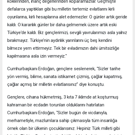
köklerinden, inanç değerlerinden koparamazlar. Geçmişte
defalarca yaptıkları gibi bu milletin tertemiz evlatlarını kirli
oyunlarına, kirli hesaplarına alet edemezler. O günler artık geride
kaldı. O karanlık günler bir daha gelmemek üzere artık eski
Türkiye'de kaldı. Biz gençlerimizi, sevgili yavrularımızı asla yalnız
bırakmayız. Türkiye'nin aydınlık yarınlarını üç beş kendini
bilmeze yem ettirmeyiz. Tek bir evladımızın dahi ümitsizliğe
kapılmasına asla izin vermeyiz."
Cumhurbaşkanı Erdoğan, gençlere seslenerek, "Sizler tarihe
yön vermiş, bilime, sanata istikamet çizmiş, çağlar kapatmış,
çağlar açmış bir milletin evlatlarısınız" diye konuştu.
Gençlere, cihana hükmetmiş, 3 kıta 7 iklimde at koşturmuş
kahraman bir ecdadın torunları olduklarını hatırlatan
Cumhurbaşkanı Erdoğan, "Sizler bugün de vicdanıyla,
merhametiyle, mazlumlara sahip çıkmasıyla tüm insanlığa
örnek olan bir ülkenin çocuklarısınız. Hepiniz Türk milleti gibi