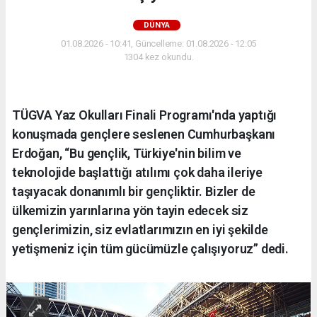
DÜNYA
01.08.2026 - 10:41, Güncelleme: 01.08.2026 - 12:05
1304 kez okundu.
TÜGVA Yaz Okulları Finali Programı'nda yaptığı
konuşmada gençlere seslenen Cumhurbaşkanı
Erdoğan, “Bu gençlik, Türkiye'nin bilim ve
teknolojide başlattığı atılımı çok daha ileriye
taşıyacak donanımlı bir gençliktir. Bizler de
ülkemizin yarınlarına yön tayin edecek siz
gençlerimizin, siz evlatlarımızın en iyi şekilde
yetişmeniz için tüm gücümüzle çalışıyoruz” dedi.