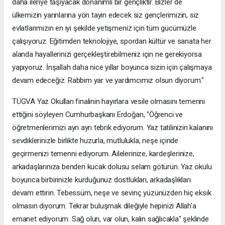
daha ileriye taşıyacak donanımlı bir gençliktir. Bizler de
ülkemizin yarınlarına yön tayin edecek siz gençlerimizin, siz
evlatlarımızın en iyi şekilde yetişmeniz için tüm gücümüzle
çalışıyoruz. Eğitimden teknolojiye, spordan kültür ve sanata her
alanda hayallerinizi gerçekleştirebilmeniz için ne gerekiyorsa
yapıyoruz. İnşallah daha nice yıllar boyunca sizin için çalışmaya
devam edeceğiz. Rabbim yar ve yardımcımız olsun diyorum."
TÜGVA Yaz Okulları finalinin hayırlara vesile olmasını temenni
ettiğini söyleyen Cumhurbaşkanı Erdoğan, "Öğrenci ve
öğretmenlerimizi ayrı ayrı tebrik ediyorum. Yaz tatilinizin kalanını
sevdiklerinizle birlikte huzurla, mutlulukla, neşe içinde
geçirmenizi temenni ediyorum. Ailelerinize, kardeşlerinize,
arkadaşlarınıza benden kucak dolusu selam götürün. Yaz okulu
boyunca birbirinizle kurduğunuz dostlukları, arkadaşlıkları
devam ettirin. Tebessüm, neşe ve sevinç yüzünüzden hiç eksik
olmasın diyorum. Tekrar buluşmak dileğiyle hepinizi Allah'a
emanet ediyorum. Sağ olun, var olun, kalın sağlıcakla" şeklinde