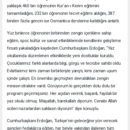
yaklaşık 460 bin öğrencinin Kur'an-ı Kerim eğitimini
tamamladığını, 232 bin öğrencinin tecvit eğitimi aldığını, 387
binden fazla gencin ise Osmanlıca derslerine katıldığını anlattı.
Yüz binlerce öğrencinin birbirinden zengin içeriklere sahip
eğitim, spor, kültür ve sanat etkinliklerinde kendilerini geliştirme
fırsatı yakaladığını kaydeden Cumhurbaşkanı Erdoğan, "Yaz
okullarında düzenlenen etkinliklerde yeni dostluklar kuruldu.
Çocuklarımız farklı alanlarda bilgi, görgü ve tecrübe sahibi oldu.
Evlatlarımız kimi zaman birbirleriyle yarıştı, kimi zaman uyum
içinde çalıştı. En önemlisi geçmişten devraldıkları zengin
mirasın idrakine vardı. Görüyorum ki gerçekten dolu dolu bir
program geçirmişsiniz. Her açıdan verimli, başarılı, faydalı bir
yaz okulu olmuş. Maşallah, barekallah diyorum. Cenabı Allah
sizleri nazarlardan saklasın diyorum" diye konuştu.
Cumhurbaşkanı Erdoğan, Türkiye'nin geleceğine yön verecek
gençleri fedakârca eğiten, her biriyle yakından ilgilenen tüm