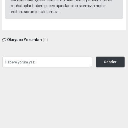
muhataplar haberi geçen ajanslar olup sitemizin hiç bir
editörü sorumlu tutulamaz...
Okuyucu Yorumları
(0)
Gönder
Yorum yazarak Topluluk Kuralları’nı kabul etmiş bulunuyor ve gazetesondakika.com
sitesine yaptığınız yorumunuzla ilgili doğrudan veya dolaylı tüm sorumluluğu tek
başınıza üstleniyorsunuz. Yazılan tüm yorumlardan site yönetimi hiçbir şekilde
sorumlu tutulamaz.
haber paketi
haber scripti
haber yazılımı
Tüm hakları saklı tutulmaktadır.Copyright 2026©