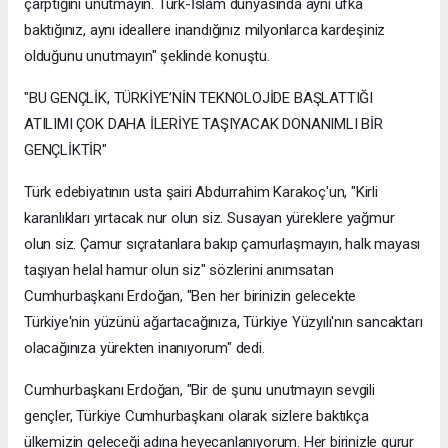
çarptığını unutmayın. Türk-İslam dünyasında aynı ufka
baktığınız, aynı ideallere inandığınız milyonlarca kardeşiniz
olduğunu unutmayın" şeklinde konuştu.
"BU GENÇLİK, TÜRKİYE’NİN TEKNOLOJİDE BAŞLATTIĞI
ATILIMI ÇOK DAHA İLERİYE TAŞIYACAK DONANIMLI BİR
GENÇLİKTİR"
Türk edebiyatının usta şairi Abdurrahim Karakoç'un, "Kirli
karanlıkları yırtacak nur olun siz. Susayan yüreklere yağmur
olun siz. Çamur sıçratanlara bakıp çamurlaşmayın, halk mayası
taşıyan helal hamur olun siz" sözlerini anımsatan
Cumhurbaşkanı Erdoğan, "Ben her birinizin gelecekte
Türkiye'nin yüzünü ağartacağınıza, Türkiye Yüzyılı'nın sancaktarı
olacağınıza yürekten inanıyorum" dedi.
Cumhurbaşkanı Erdoğan, "Bir de şunu unutmayın sevgili
gençler, Türkiye Cumhurbaşkanı olarak sizlere baktıkça
ülkemizin geleceği adına heyecanlanıyorum. Her birinizle gurur