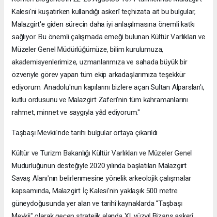
Kalesi'ni kuşatırken kullandığı askerî teçhizata ait bu bulgular,
Malazgirt'e giden sürecin daha iyi anlaşılmasına önemli katkı
sağlıyor. Bu önemli çalışmada emeği bulunan Kültür Varlıkları ve
Müzeler Genel Müdürlüğümüze, bilim kurulumuza,
akademisyenlerimize, uzmanlarımıza ve sahada büyük bir
özveriyle görev yapan tüm ekip arkadaşlarımıza teşekkür
ediyorum. Anadolu'nun kapılarını bizlere açan Sultan Alparslan'ı,
kutlu ordusunu ve Malazgirt Zaferi'nin tüm kahramanlarını
rahmet, minnet ve saygıyla yâd ediyorum."
Taşbaşı Mevkii'nde tarihi bulgular ortaya çıkarıldı
Kültür ve Turizm Bakanlığı Kültür Varlıkları ve Müzeler Genel
Müdürlüğünün desteğiyle 2020 yılında başlatılan Malazgirt
Savaş Alanı'nın belirlenmesine yönelik arkeolojik çalışmalar
kapsamında, Malazgirt İç Kalesi'nin yaklaşık 500 metre
güneydoğusunda yer alan ve tarihî kaynaklarda "Taşbaşı
Mevkii" olarak geçen stratejik alanda XI. yüzyıl Bizans askerî