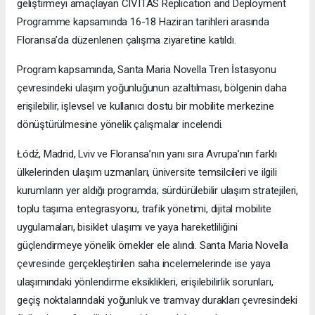
geliştirmeyi amaçlayan CIVITAS Replication and Deployment
Programme kapsamında 16-18 Haziran tarihleri arasında
Floransa’da düzenlenen çalışma ziyaretine katıldı.
Program kapsamında, Santa Maria Novella Tren İstasyonu
çevresindeki ulaşım yoğunluğunun azaltılması, bölgenin daha
erişilebilir, işlevsel ve kullanıcı dostu bir mobilite merkezine
dönüştürülmesine yönelik çalışmalar incelendi.
Łódź, Madrid, Lviv ve Floransa’nın yanı sıra Avrupa’nın farklı
ülkelerinden ulaşım uzmanları, üniversite temsilcileri ve ilgili
kurumların yer aldığı programda; sürdürülebilir ulaşım stratejileri,
toplu taşıma entegrasyonu, trafik yönetimi, dijital mobilite
uygulamaları, bisiklet ulaşımı ve yaya hareketliliğini
güçlendirmeye yönelik örnekler ele alındı. Santa Maria Novella
çevresinde gerçekleştirilen saha incelemelerinde ise yaya
ulaşımındaki yönlendirme eksiklikleri, erişilebilirlik sorunları,
geçiş noktalarındaki yoğunluk ve tramvay durakları çevresindeki