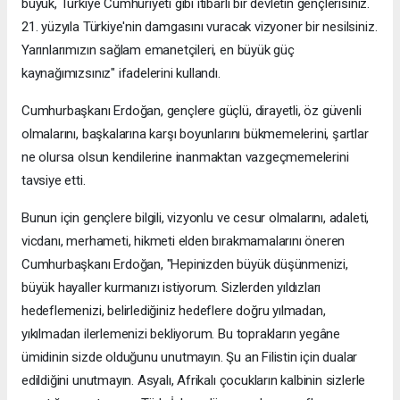
büyük, Türkiye Cumhuriyeti gibi itibarlı bir devletin gençlerisiniz.
21. yüzyıla Türkiye'nin damgasını vuracak vizyoner bir nesilsiniz.
Yarınlarımızın sağlam emanetçileri, en büyük güç
kaynağımızsınız" ifadelerini kullandı.
Cumhurbaşkanı Erdoğan, gençlere güçlü, dirayetli, öz güvenli
olmalarını, başkalarına karşı boyunlarını bükmemelerini, şartlar
ne olursa olsun kendilerine inanmaktan vazgeçmemelerini
tavsiye etti.
Bunun için gençlere bilgili, vizyonlu ve cesur olmalarını, adaleti,
vicdanı, merhameti, hikmeti elden bırakmamalarını öneren
Cumhurbaşkanı Erdoğan, "Hepinizden büyük düşünmenizi,
büyük hayaller kurmanızı istiyorum. Sizlerden yıldızları
hedeflemenizi, belirlediğiniz hedeflere doğru yılmadan,
yıkılmadan ilerlemenizi bekliyorum. Bu toprakların yegâne
ümidinin sizde olduğunu unutmayın. Şu an Filistin için dualar
edildiğini unutmayın. Asyalı, Afrikalı çocukların kalbinin sizlerle