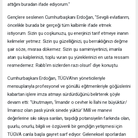
attığını buradan ifade ediyorum."
Gençlere seslenen Cumhurbaşkanı Erdoğan, "Sevgili evlatlarım,
öncelikle burada bir gerçeği tüm kalbimle ifade etmek
istiyorum. Sizin şu coşkunuzu, şu enerjinizi tarif etmeye inanın
kelimeler yetmez. Sizin şu güzelliğinizi, şu berraklığınızı değme
şair söze, mısraa dökemez. Sizin şu samimiyetinizi, imanla
atan şu kalplerinizi, toplu vuran şu yüreklerinizi en usta ressam
resmedemez. Rabb'im sizlerden razı olsun" diye konuştu.
Cumhurbaşkanı Erdoğan, TÜGVA'nın yöneticileriyle
mensuplarıyla profesyonel ve gönüllü eğitmenleriyle göğüslerini
kabartan işlere imza atmayı sürdürdüğünü belirterek şöyle
devam etti: "Unutmayın, 'İmandır o cevher ki İlahi ne büyüktür/
İmansız olan paslı yürek sinede yüktür' Millî ve manevi
değerlerine sıkı sıkıya sarılan, taşıdığı potansiyelin farkında olan,
şuurlu, onurlu, bilgili ve özgüvenli bir gençliğin yetişmesi için
TÜGVA canla başla gayret sarf ediyor. Geleneksel sporlardan