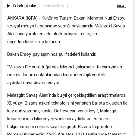
Erkek
|
Kadın
(Haberi Sesli Oku)
ANKARA (İGFA) - Kültür ve Turizm Bakanı Mehmet Nuri Ersoy,
sosyal medya hesabından yaptığı paylaşımda Malazgirt Savaş
Alanı'nda yürütülen arkeolojik çalışmalara ilişkin
değerlendirmelerde bulundu.
Bakan Ersoy, paylaşımında şu ifadeleri kullandı:
"Malazgirt'te yürüttüğümüz bilimsel çalışmalar, tarihimizin en
önemli dönüm noktalarından birini arkeolojik verilerle
aydınlatmaya devam ediyor.
Malazgirt Savaş Alanı'nda bu yıl gerçekleştirilen araştırmalarda,
XI. yüzyıl Bizans askerî teknolojisini yansıtan balista ok uçları ilk
kez gün yüzüne çıkarıldı. Bu heyecan verici keşif, Malazgirt
kuşatmasının bilinmeyen yönlerini aydınlatan en önemli
bulgulardan biri olarak kayıtlara geçti. Bizans İmparatoru
Romen Diogenes'in 22-23 Ağustos 1071 tarihlerinde Malazgirt