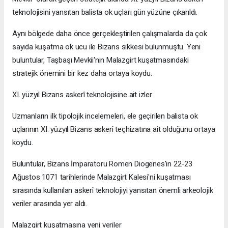
teknolojisini yansıtan balista ok uçları gün yüzüne çıkarıldı.
Aynı bölgede daha önce gerçekleştirilen çalışmalarda da çok
sayıda kuşatma ok ucu ile Bizans sikkesi bulunmuştu. Yeni
buluntular, Taşbaşı Mevkii'nin Malazgirt kuşatmasındaki
stratejik önemini bir kez daha ortaya koydu.
XI. yüzyıl Bizans askerî teknolojisine ait izler
Uzmanların ilk tipolojik incelemeleri, ele geçirilen balista ok
uçlarının XI. yüzyıl Bizans askerî teçhizatına ait olduğunu ortaya
koydu.
Buluntular, Bizans İmparatoru Romen Diogenes'in 22-23
Ağustos 1071 tarihlerinde Malazgirt Kalesi'ni kuşatması
sırasında kullanılan askerî teknolojiyi yansıtan önemli arkeolojik
veriler arasında yer aldı.
Malazgirt kuşatmasına yeni veriler