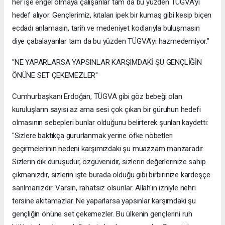
her işe engel olmaya çalışanlar tam da bu yüzden TÜGVA'yı
hedef alıyor. Gençlerimiz, kıtaları ipek bir kumaş gibi kesip biçen
ecdadı anlamasın, tarih ve medeniyet kodlarıyla buluşmasın
diye çabalayanlar tam da bu yüzden TÜGVA'yı hazmedemiyor."
"NE YAPARLARSA YAPSINLAR KARŞIMDAKİ ŞU GENÇLİĞİN
ÖNÜNE SET ÇEKEMEZLER"
Cumhurbaşkanı Erdoğan, TÜGVA gibi göz bebeği olan
kuruluşların sayısı az ama sesi çok çıkan bir güruhun hedefi
olmasının sebepleri bunlar olduğunu belirterek şunları kaydetti:
"Sizlere baktıkça gururlanmak yerine öfke nöbetleri
geçirmelerinin nedeni karşımızdaki şu muazzam manzaradır.
Sizlerin dik duruşudur, özgüvenidir, sizlerin değerlerinize sahip
çıkmanızdır, sizlerin işte burada olduğu gibi birbirinize kardeşçe
sarılmanızdır. Varsın, rahatsız olsunlar. Allah'ın izniyle nehri
tersine akıtamazlar. Ne yaparlarsa yapsınlar karşımdaki şu
gençliğin önüne set çekemezler. Bu ülkenin gençlerini ruh