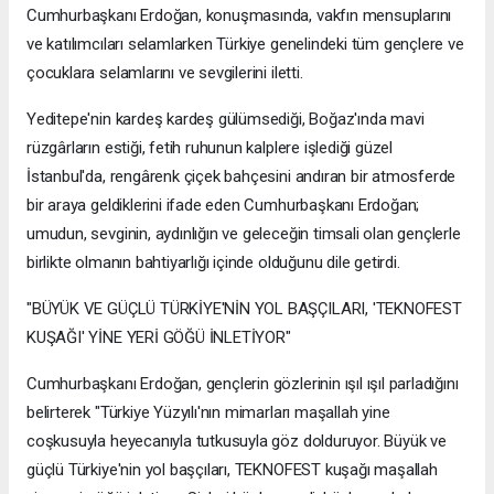
Cumhurbaşkanı Erdoğan, konuşmasında, vakfın mensuplarını
ve katılımcıları selamlarken Türkiye genelindeki tüm gençlere ve
çocuklara selamlarını ve sevgilerini iletti.
Yeditepe'nin kardeş kardeş gülümsediği, Boğaz'ında mavi
rüzgârların estiği, fetih ruhunun kalplere işlediği güzel
İstanbul'da, rengârenk çiçek bahçesini andıran bir atmosferde
bir araya geldiklerini ifade eden Cumhurbaşkanı Erdoğan;
umudun, sevginin, aydınlığın ve geleceğin timsali olan gençlerle
birlikte olmanın bahtiyarlığı içinde olduğunu dile getirdi.
"BÜYÜK VE GÜÇLÜ TÜRKİYE'NİN YOL BAŞÇILARI, 'TEKNOFEST
KUŞAĞI' YİNE YERİ GÖĞÜ İNLETİYOR"
Cumhurbaşkanı Erdoğan, gençlerin gözlerinin ışıl ışıl parladığını
belirterek "Türkiye Yüzyılı'nın mimarları maşallah yine
coşkusuyla heyecanıyla tutkusuyla göz dolduruyor. Büyük ve
güçlü Türkiye'nin yol başçıları, TEKNOFEST kuşağı maşallah