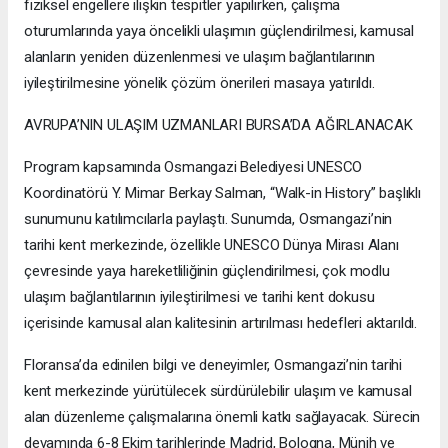
fiziksel engellere ilişkin tespitler yapılırken, çalışma
oturumlarında yaya öncelikli ulaşımın güçlendirilmesi, kamusal
alanların yeniden düzenlenmesi ve ulaşım bağlantılarının
iyileştirilmesine yönelik çözüm önerileri masaya yatırıldı.
AVRUPA’NIN ULAŞIM UZMANLARI BURSA’DA AĞIRLANACAK
Program kapsamında Osmangazi Belediyesi UNESCO
Koordinatörü Y. Mimar Berkay Salman, “Walk-in History” başlıklı
sunumunu katılımcılarla paylaştı. Sunumda, Osmangazi’nin
tarihi kent merkezinde, özellikle UNESCO Dünya Mirası Alanı
çevresinde yaya hareketliliğinin güçlendirilmesi, çok modlu
ulaşım bağlantılarının iyileştirilmesi ve tarihi kent dokusu
içerisinde kamusal alan kalitesinin artırılması hedefleri aktarıldı.
Floransa’da edinilen bilgi ve deneyimler, Osmangazi’nin tarihi
kent merkezinde yürütülecek sürdürülebilir ulaşım ve kamusal
alan düzenleme çalışmalarına önemli katkı sağlayacak. Sürecin
devamında 6-8 Ekim tarihlerinde Madrid, Bologna, Münih ve