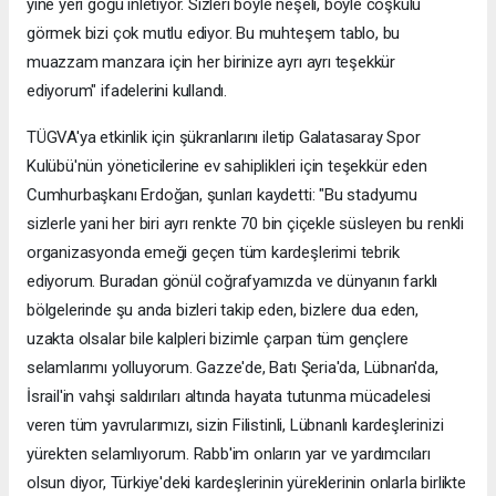
yine yeri göğü inletiyor. Sizleri böyle neşeli, böyle coşkulu
görmek bizi çok mutlu ediyor. Bu muhteşem tablo, bu
muazzam manzara için her birinize ayrı ayrı teşekkür
ediyorum" ifadelerini kullandı.
TÜGVA'ya etkinlik için şükranlarını iletip Galatasaray Spor
Kulübü'nün yöneticilerine ev sahiplikleri için teşekkür eden
Cumhurbaşkanı Erdoğan, şunları kaydetti: "Bu stadyumu
sizlerle yani her biri ayrı renkte 70 bin çiçekle süsleyen bu renkli
organizasyonda emeği geçen tüm kardeşlerimi tebrik
ediyorum. Buradan gönül coğrafyamızda ve dünyanın farklı
bölgelerinde şu anda bizleri takip eden, bizlere dua eden,
uzakta olsalar bile kalpleri bizimle çarpan tüm gençlere
selamlarımı yolluyorum. Gazze'de, Batı Şeria'da, Lübnan'da,
İsrail'in vahşi saldırıları altında hayata tutunma mücadelesi
veren tüm yavrularımızı, sizin Filistinli, Lübnanlı kardeşlerinizi
yürekten selamlıyorum. Rabb'im onların yar ve yardımcıları
olsun diyor, Türkiye'deki kardeşlerinin yüreklerinin onlarla birlikte