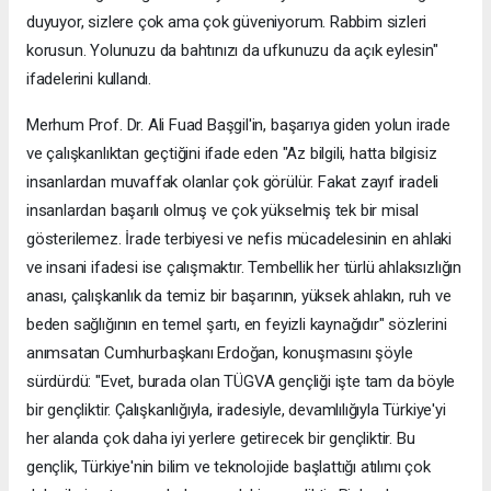
duyuyor, sizlere çok ama çok güveniyorum. Rabbim sizleri
korusun. Yolunuzu da bahtınızı da ufkunuzu da açık eylesin"
ifadelerini kullandı.
Merhum Prof. Dr. Ali Fuad Başgil'in, başarıya giden yolun irade
ve çalışkanlıktan geçtiğini ifade eden "Az bilgili, hatta bilgisiz
insanlardan muvaffak olanlar çok görülür. Fakat zayıf iradeli
insanlardan başarılı olmuş ve çok yükselmiş tek bir misal
gösterilemez. İrade terbiyesi ve nefis mücadelesinin en ahlaki
ve insani ifadesi ise çalışmaktır. Tembellik her türlü ahlaksızlığın
anası, çalışkanlık da temiz bir başarının, yüksek ahlakın, ruh ve
beden sağlığının en temel şartı, en feyizli kaynağıdır" sözlerini
anımsatan Cumhurbaşkanı Erdoğan, konuşmasını şöyle
sürdürdü: "Evet, burada olan TÜGVA gençliği işte tam da böyle
bir gençliktir. Çalışkanlığıyla, iradesiyle, devamlılığıyla Türkiye'yi
her alanda çok daha iyi yerlere getirecek bir gençliktir. Bu
gençlik, Türkiye'nin bilim ve teknolojide başlattığı atılımı çok