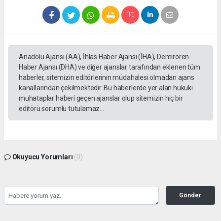
Anadolu Ajansı (AA), İhlas Haber Ajansı (İHA), Demirören
Haber Ajansı (DHA) ve diğer ajanslar tarafından eklenen tüm
haberler, sitemizin editörlerinin müdahalesi olmadan ajans
kanallarından çekilmektedir. Bu haberlerde yer alan hukuki
muhataplar haberi geçen ajanslar olup sitemizin hiç bir
editörü sorumlu tutulamaz...
Okuyucu Yorumları
(0)
Gönder
Yorum yazarak Topluluk Kuralları’nı kabul etmiş bulunuyor ve gazetesondakika.com