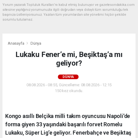
Yorum yazarak Topluluk Kuralları’nı kabul etmiş bulunuyor ve gazetesondakika.com
sitesine yaptığınız yorumunuzla ilgili doğrudan veya dolaylı tüm sorumluluğu tek
başınıza üstleniyorsunuz. Yazılan tüm yorumlardan site yönetimi hiçbir şekilde
sorumlu tutulamaz.
Anasayfa
Dünya
Lukaku Fener’e mi, Beşiktaş’a mı
geliyor?
DÜNYA
08.08.2026 - 08:55, Güncelleme: 08.08.2026 - 12:15
150 kez okundu.
Kongo asıllı Belçika milli takım oyuncusu Napoli'de
forma giyen 33 yaşındaki başarılı forvet Romelu
Lukaku, Süper Lig’e geliyor. Fenerbahçe ve Beşiktaş