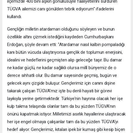
ilçemizde 400 bini aşkın gönüllüsüyle faaliyetlerini sürdüren
TÜGVA ailemizi canı gönülden tebrik ediyorum" ifadelerini
kullandı.
Gençliğin milletin atardamarı olduğunu söyleyen ve bunun
özellikle altını çizmek istediğini kaydeden Cumhurbaşkanı
Erdoğan, şöyle devam etti: "Atardamar nasıl kalbin pompaladığı
kanı bütün vücuda ulaştırıyorsa gençlik de toplumun enerjisini,
idealini ve hedeflerini geçmişten alıp geleceğe taşır. Bu damar
ne kadar güçlü, ne kadar sağlıklı olursa millî bünyemiz de o
derece sıhhatli olur. Bu damar sayesinde geçmiş, bugün ve
gelecek aynı çizgide buluşur. Gençlerimiz için canını dişine
takarak çalışan TÜGVA'mız işte bu denli hayati bir görevi
layıkıyla yerine getirmektedir. Türkiye'nin hayrına olacak her işe
kulp takma telaşında olanlar tam da bu yüzden TÜGVA'nın
önünü kapatmak istiyor. Milletimizi asırlık hayallerine ulaştıracak
her işe engel olmaya çalışanlar tam da bu yüzden TÜGVA'yı
hedef alıyor. Gençlerimiz, kıtaları ipek bir kumaş gibi kesip biçen