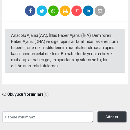
Anadolu Ajansı (AA), İhlas Haber Ajansı (İHA), Demirören
Haber Ajansı (DHA) ve diğer ajanslar tarafından eklenen tüm
haberler, sitemizin editörlerinin müdahalesi olmadan ajans
kanallarından çekilmektedir. Bu haberlerde yer alan hukuki
muhataplar haberi geçen ajanslar olup sitemizin hiç bir
editörü sorumlu tutulamaz...
Okuyucu Yorumları
(0)
Gönder
Yorum yazarak Topluluk Kuralları’nı kabul etmiş bulunuyor ve gazetesondakika.com