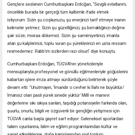
Gençlere seslenen Cumhurbaşkanı Erdoğan, "Sevgili evlatlarım,
öncelikle burada bir gerçeği tüm kalbimle ifade etmek
istiyorum. Sizin şu coşkunuzu, şu enerjinizi tarif etmeye inanın
kelimeler yetmez. Sizin şu güzelliğinizi, şu berraklığınızı değme
şair söze, mısraa dökemez. Sizin şu samimiyetinizi, imanla
atan şu kalplerinizi, toplu vuran şu yüreklerinizi en usta ressam
resmedemez. Rabb'im sizlerden razı olsun" diye konuştu.
Cumhurbaşkanı Erdoğan, TÜGVA'nın yöneticileriyle
mensuplarıyla profesyonel ve gönüllü eğitmenleriyle göğüslerini
kabartan işlere imza atmayı sürdürdüğünü belirterek şöyle
devam etti: "Unutmayın, 'İmandır o cevher ki İlahi ne büyüktür/
İmansız olan paslı yürek sinede yüktür' Millî ve manevi
değerlerine sıkı sıkıya sarılan, taşıdığı potansiyelin farkında olan,
şuurlu, onurlu, bilgili ve özgüvenli bir gençliğin yetişmesi için
TÜGVA canla başla gayret sarf ediyor. Geleneksel sporlardan
takım oyunlarına, bilim ve eğitim programlarından kültür ve
sanat etkinliklerine, doğa kamplarından sivil toplum