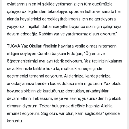
evlatlarımızın en iyi şekilde yetişmeniz için tüm gücümüzle
çalışıyoruz. Eğitimden teknolojiye, spordan kültür ve sanata her
alanda hayallerinizi gerçekleştirebilmeniz için ne gerekiyorsa
yapıyoruz. İnşallah daha nice yıllar boyunca sizin için çalışmaya
devam edeceğiz. Rabbim yar ve yardımcımız olsun diyorum."
TÜGVA Yaz Okulları finalinin hayırlara vesile olmasını temenni
ettiğini söyleyen Cumhurbaşkanı Erdoğan, "Öğrenci ve
öğretmenlerimizi ayrı ayrı tebrik ediyorum. Yaz tatilinizin kalanını
sevdiklerinizle birlikte huzurla, mutlulukla, neşe içinde
geçirmenizi temenni ediyorum. Ailelerinize, kardeşlerinize,
arkadaşlarınıza benden kucak dolusu selam götürün. Yaz okulu
boyunca birbirinizle kurduğunuz dostlukları, arkadaşlıkları
devam ettirin. Tebessüm, neşe ve sevinç yüzünüzden hiç eksik
olmasın diyorum. Tekrar buluşmak dileğiyle hepinizi Allah'a
emanet ediyorum. Sağ olun, var olun, kalın sağlıcakla" şeklinde
konuştu.