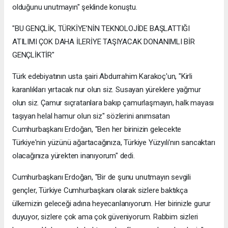
olduğunu unutmayın" şeklinde konuştu.
"BU GENÇLİK, TÜRKİYE’NİN TEKNOLOJİDE BAŞLATTIĞI
ATILIMI ÇOK DAHA İLERİYE TAŞIYACAK DONANIMLI BİR
GENÇLİKTİR"
Türk edebiyatının usta şairi Abdurrahim Karakoç'un, "Kirli
karanlıkları yırtacak nur olun siz. Susayan yüreklere yağmur
olun siz. Çamur sıçratanlara bakıp çamurlaşmayın, halk mayası
taşıyan helal hamur olun siz" sözlerini anımsatan
Cumhurbaşkanı Erdoğan, "Ben her birinizin gelecekte
Türkiye'nin yüzünü ağartacağınıza, Türkiye Yüzyılı'nın sancaktarı
olacağınıza yürekten inanıyorum" dedi.
Cumhurbaşkanı Erdoğan, "Bir de şunu unutmayın sevgili
gençler, Türkiye Cumhurbaşkanı olarak sizlere baktıkça
ülkemizin geleceği adına heyecanlanıyorum. Her birinizle gurur
duyuyor, sizlere çok ama çok güveniyorum. Rabbim sizleri