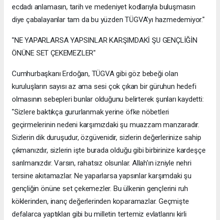
ecdadı anlamasın, tarih ve medeniyet kodlarıyla buluşmasın
diye çabalayanlar tam da bu yüzden TÜGVA'yı hazmedemiyor."
"NE YAPARLARSA YAPSINLAR KARŞIMDAKİ ŞU GENÇLİĞİN
ÖNÜNE SET ÇEKEMEZLER"
Cumhurbaşkanı Erdoğan, TÜGVA gibi göz bebeği olan
kuruluşların sayısı az ama sesi çok çıkan bir güruhun hedefi
olmasının sebepleri bunlar olduğunu belirterek şunları kaydetti:
"Sizlere baktıkça gururlanmak yerine öfke nöbetleri
geçirmelerinin nedeni karşımızdaki şu muazzam manzaradır.
Sizlerin dik duruşudur, özgüvenidir, sizlerin değerlerinize sahip
çıkmanızdır, sizlerin işte burada olduğu gibi birbirinize kardeşçe
sarılmanızdır. Varsın, rahatsız olsunlar. Allah'ın izniyle nehri
tersine akıtamazlar. Ne yaparlarsa yapsınlar karşımdaki şu
gençliğin önüne set çekemezler. Bu ülkenin gençlerini ruh
köklerinden, inanç değerlerinden koparamazlar. Geçmişte
defalarca yaptıkları gibi bu milletin tertemiz evlatlarını kirli