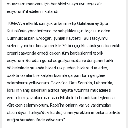
muazzam manzara için her birinize ayrı ayrı teşekkür
ediyorum" ifadelerini kullandı.
TÜGVA'ya etkinlik için şükranlarını iletip Galatasaray Spor
Kulübü'nün yöneticilerine ev sahiplikleri için teşekkür eden
Cumhurbaşkanı Erdoğan, şunları kaydetti: "Bu stadyumu
sizlerle yani her biri ayrı renkte 70 bin çiçekle süsleyen bu renkli
organizasyonda emeği geçen tüm kardeşlerimi tebrik
ediyorum. Buradan gönül coğrafyamızda ve dünyanın farklı
bölgelerinde şu anda bizleri takip eden, bizlere dua eden,
uzakta olsalar bile kalpleri bizimle çarpan tüm gençlere
selamlarımı yolluyorum. Gazze'de, Batı Şeria'da, Lübnan'da,
İsrail'in vahşi saldırıları altında hayata tutunma mücadelesi
veren tüm yavrularımızı, sizin Filistinli, Lübnanlı kardeşlerinizi
yürekten selamlıyorum. Rabb'im onların yar ve yardımcıları
olsun diyor, Türkiye'deki kardeşlerinin yüreklerinin onlarla birlikte
attığını buradan ifade ediyorum."