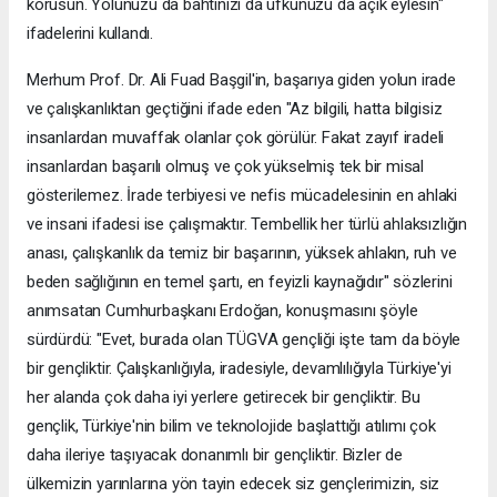
korusun. Yolunuzu da bahtınızı da ufkunuzu da açık eylesin"
ifadelerini kullandı.
Merhum Prof. Dr. Ali Fuad Başgil'in, başarıya giden yolun irade
ve çalışkanlıktan geçtiğini ifade eden "Az bilgili, hatta bilgisiz
insanlardan muvaffak olanlar çok görülür. Fakat zayıf iradeli
insanlardan başarılı olmuş ve çok yükselmiş tek bir misal
gösterilemez. İrade terbiyesi ve nefis mücadelesinin en ahlaki
ve insani ifadesi ise çalışmaktır. Tembellik her türlü ahlaksızlığın
anası, çalışkanlık da temiz bir başarının, yüksek ahlakın, ruh ve
beden sağlığının en temel şartı, en feyizli kaynağıdır" sözlerini
anımsatan Cumhurbaşkanı Erdoğan, konuşmasını şöyle
sürdürdü: "Evet, burada olan TÜGVA gençliği işte tam da böyle
bir gençliktir. Çalışkanlığıyla, iradesiyle, devamlılığıyla Türkiye'yi
her alanda çok daha iyi yerlere getirecek bir gençliktir. Bu
gençlik, Türkiye'nin bilim ve teknolojide başlattığı atılımı çok
daha ileriye taşıyacak donanımlı bir gençliktir. Bizler de
ülkemizin yarınlarına yön tayin edecek siz gençlerimizin, siz