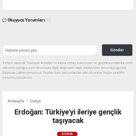
Okuyucu Yorumları
(0)
Gönder
Yorum yazarak Topluluk Kuralları’nı kabul etmiş bulunuyor ve gazetesondakika.com
sitesine yaptığınız yorumunuzla ilgili doğrudan veya dolaylı tüm sorumluluğu tek
başınıza üstleniyorsunuz. Yazılan tüm yorumlardan site yönetimi hiçbir şekilde
sorumlu tutulamaz.
Anasayfa
Dünya
Erdoğan: Türkiye'yi ileriye gençlik
taşıyacak
DÜNYA