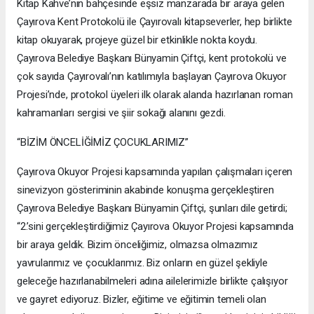
Kitap Kahve’nin bahçesinde eşsiz manzarada bir araya gelen
Çayırova Kent Protokolü ile Çayırovalı kitapseverler, hep birlikte
kitap okuyarak, projeye güzel bir etkinlikle nokta koydu.
Çayırova Belediye Başkanı Bünyamin Çiftçi, kent protokolü ve
çok sayıda Çayırovalı’nın katılımıyla başlayan Çayırova Okuyor
Projesi’nde, protokol üyeleri ilk olarak alanda hazırlanan roman
kahramanları sergisi ve şiir sokağı alanını gezdi.
“BİZİM ÖNCELİĞİMİZ ÇOCUKLARIMIZ”
Çayırova Okuyor Projesi kapsamında yapılan çalışmaları içeren
sinevizyon gösteriminin akabinde konuşma gerçekleştiren
Çayırova Belediye Başkanı Bünyamin Çiftçi, şunları dile getirdi;
“2.’sini gerçekleştirdiğimiz Çayırova Okuyor Projesi kapsamında
bir araya geldik. Bizim önceliğimiz, olmazsa olmazımız
yavrularımız ve çocuklarımız. Biz onların en güzel şekliyle
geleceğe hazırlanabilmeleri adına ailelerimizle birlikte çalışıyor
ve gayret ediyoruz. Bizler, eğitime ve eğitimin temeli olan