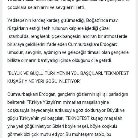
çocuklara selamlarını ve sevgilerini iletti.
Yeditepe'nin kardeş kardeş gülümsediği, Boğaz'ında mavi
rüzgârların estiği, fetih ruhunun kalplere işlediği güzel
İstanbul'da, rengârenk çiçek bahçesini andıran bir atmosferde
bir araya geldiklerini ifade eden Cumhurbaşkanı Erdoğan;
umudun, sevginin, aydınlığın ve geleceğin timsali olan gençlerle
birlikte olmanın bahtiyarlığı içinde olduğunu dile getirdi.
"BÜYÜK VE GÜÇLÜ TÜRKİYE'NİN YOL BAŞÇILARI, 'TEKNOFEST
KUŞAĞI' YİNE YERİ GÖĞÜ İNLETİYOR"
Cumhurbaşkanı Erdoğan, gençlerin gözlerinin ışıl ışıl parladığını
belirterek "Türkiye Yüzyılı'nın mimarları maşallah yine
coşkusuyla heyecanıyla tutkusuyla göz dolduruyor. Büyük ve
güçlü Türkiye'nin yol başçıları, TEKNOFEST kuşağı maşallah
yine yeri göğü inletiyor. Sizleri böyle neşeli, böyle coşkulu
görmek bizi çok mutlu ediyor. Bu muhteşem tablo, bu