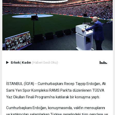
Erkek
|
Kadın
(Haberi Sesli Oku)
İSTANBUL (İGFA) - Cumhurbaşkanı Recep Tayyip Erdoğan, Ali
Sami Yen Spor Kompleksi RAMS Park'ta düzenlenen TÜGVA
Yaz Okulları Finali Programı'na katılarak bir konuşma yaptı.
Cumhurbaşkanı Erdoğan, konuşmasında, vakfın mensuplarını
ve katılımcıları selamlarken Türkiye genelindeki tüm gençlere ve