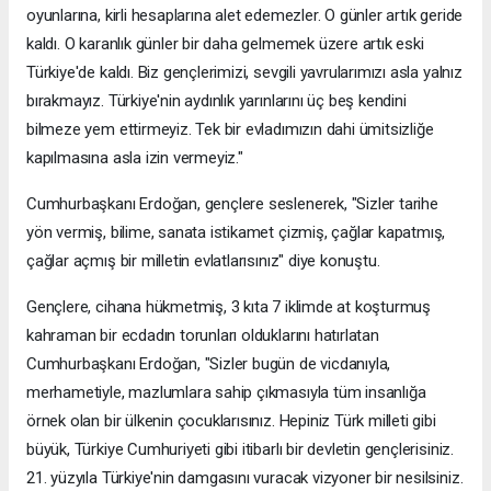
oyunlarına, kirli hesaplarına alet edemezler. O günler artık geride
kaldı. O karanlık günler bir daha gelmemek üzere artık eski
Türkiye'de kaldı. Biz gençlerimizi, sevgili yavrularımızı asla yalnız
bırakmayız. Türkiye'nin aydınlık yarınlarını üç beş kendini
bilmeze yem ettirmeyiz. Tek bir evladımızın dahi ümitsizliğe
kapılmasına asla izin vermeyiz."
Cumhurbaşkanı Erdoğan, gençlere seslenerek, "Sizler tarihe
yön vermiş, bilime, sanata istikamet çizmiş, çağlar kapatmış,
çağlar açmış bir milletin evlatlarısınız" diye konuştu.
Gençlere, cihana hükmetmiş, 3 kıta 7 iklimde at koşturmuş
kahraman bir ecdadın torunları olduklarını hatırlatan
Cumhurbaşkanı Erdoğan, "Sizler bugün de vicdanıyla,
merhametiyle, mazlumlara sahip çıkmasıyla tüm insanlığa
örnek olan bir ülkenin çocuklarısınız. Hepiniz Türk milleti gibi
büyük, Türkiye Cumhuriyeti gibi itibarlı bir devletin gençlerisiniz.
21. yüzyıla Türkiye'nin damgasını vuracak vizyoner bir nesilsiniz.