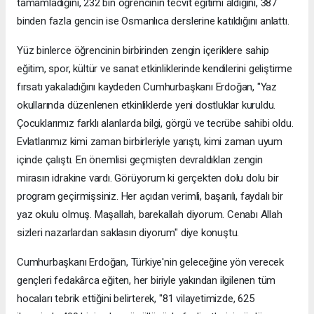
tamamladığını, 232 bin öğrencinin tecvit eğitimi aldığını, 387
binden fazla gencin ise Osmanlıca derslerine katıldığını anlattı.
Yüz binlerce öğrencinin birbirinden zengin içeriklere sahip
eğitim, spor, kültür ve sanat etkinliklerinde kendilerini geliştirme
fırsatı yakaladığını kaydeden Cumhurbaşkanı Erdoğan, "Yaz
okullarında düzenlenen etkinliklerde yeni dostluklar kuruldu.
Çocuklarımız farklı alanlarda bilgi, görgü ve tecrübe sahibi oldu.
Evlatlarımız kimi zaman birbirleriyle yarıştı, kimi zaman uyum
içinde çalıştı. En önemlisi geçmişten devraldıkları zengin
mirasın idrakine vardı. Görüyorum ki gerçekten dolu dolu bir
program geçirmişsiniz. Her açıdan verimli, başarılı, faydalı bir
yaz okulu olmuş. Maşallah, barekallah diyorum. Cenabı Allah
sizleri nazarlardan saklasın diyorum" diye konuştu.
Cumhurbaşkanı Erdoğan, Türkiye'nin geleceğine yön verecek
gençleri fedakârca eğiten, her biriyle yakından ilgilenen tüm
hocaları tebrik ettiğini belirterek, "81 vilayetimizde, 625