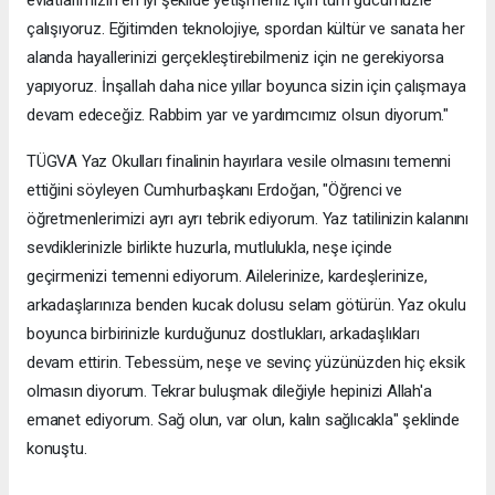
çalışıyoruz. Eğitimden teknolojiye, spordan kültür ve sanata her
alanda hayallerinizi gerçekleştirebilmeniz için ne gerekiyorsa
yapıyoruz. İnşallah daha nice yıllar boyunca sizin için çalışmaya
devam edeceğiz. Rabbim yar ve yardımcımız olsun diyorum."
TÜGVA Yaz Okulları finalinin hayırlara vesile olmasını temenni
ettiğini söyleyen Cumhurbaşkanı Erdoğan, "Öğrenci ve
öğretmenlerimizi ayrı ayrı tebrik ediyorum. Yaz tatilinizin kalanını
sevdiklerinizle birlikte huzurla, mutlulukla, neşe içinde
geçirmenizi temenni ediyorum. Ailelerinize, kardeşlerinize,
arkadaşlarınıza benden kucak dolusu selam götürün. Yaz okulu
boyunca birbirinizle kurduğunuz dostlukları, arkadaşlıkları
devam ettirin. Tebessüm, neşe ve sevinç yüzünüzden hiç eksik
olmasın diyorum. Tekrar buluşmak dileğiyle hepinizi Allah'a
emanet ediyorum. Sağ olun, var olun, kalın sağlıcakla" şeklinde
konuştu.