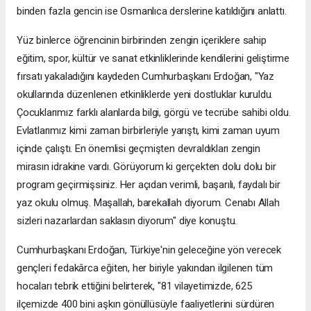
binden fazla gencin ise Osmanlıca derslerine katıldığını anlattı.
Yüz binlerce öğrencinin birbirinden zengin içeriklere sahip
eğitim, spor, kültür ve sanat etkinliklerinde kendilerini geliştirme
fırsatı yakaladığını kaydeden Cumhurbaşkanı Erdoğan, "Yaz
okullarında düzenlenen etkinliklerde yeni dostluklar kuruldu.
Çocuklarımız farklı alanlarda bilgi, görgü ve tecrübe sahibi oldu.
Evlatlarımız kimi zaman birbirleriyle yarıştı, kimi zaman uyum
içinde çalıştı. En önemlisi geçmişten devraldıkları zengin
mirasın idrakine vardı. Görüyorum ki gerçekten dolu dolu bir
program geçirmişsiniz. Her açıdan verimli, başarılı, faydalı bir
yaz okulu olmuş. Maşallah, barekallah diyorum. Cenabı Allah
sizleri nazarlardan saklasın diyorum" diye konuştu.
Cumhurbaşkanı Erdoğan, Türkiye'nin geleceğine yön verecek
gençleri fedakârca eğiten, her biriyle yakından ilgilenen tüm
hocaları tebrik ettiğini belirterek, "81 vilayetimizde, 625
ilçemizde 400 bini aşkın gönüllüsüyle faaliyetlerini sürdüren