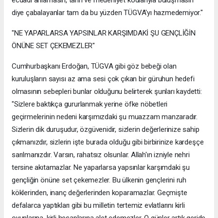
diye çabalayanlar tam da bu yüzden TÜGVA'yı hazmedemiyor."
"NE YAPARLARSA YAPSINLAR KARŞIMDAKİ ŞU GENÇLİĞİN
ÖNÜNE SET ÇEKEMEZLER"
Cumhurbaşkanı Erdoğan, TÜGVA gibi göz bebeği olan
kuruluşların sayısı az ama sesi çok çıkan bir güruhun hedefi
olmasının sebepleri bunlar olduğunu belirterek şunları kaydetti:
"Sizlere baktıkça gururlanmak yerine öfke nöbetleri
geçirmelerinin nedeni karşımızdaki şu muazzam manzaradır.
Sizlerin dik duruşudur, özgüvenidir, sizlerin değerlerinize sahip
çıkmanızdır, sizlerin işte burada olduğu gibi birbirinize kardeşçe
sarılmanızdır. Varsın, rahatsız olsunlar. Allah'ın izniyle nehri
tersine akıtamazlar. Ne yaparlarsa yapsınlar karşımdaki şu
gençliğin önüne set çekemezler. Bu ülkenin gençlerini ruh
köklerinden, inanç değerlerinden koparamazlar. Geçmişte
defalarca yaptıkları gibi bu milletin tertemiz evlatlarını kirli
oyunlarına, kirli hesaplarına alet edemezler. O günler artık geride