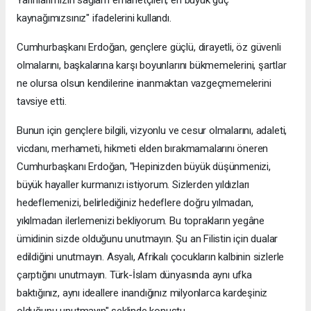
kaynağımızsınız" ifadelerini kullandı.
Cumhurbaşkanı Erdoğan, gençlere güçlü, dirayetli, öz güvenli
olmalarını, başkalarına karşı boyunlarını bükmemelerini, şartlar
ne olursa olsun kendilerine inanmaktan vazgeçmemelerini
tavsiye etti.
Bunun için gençlere bilgili, vizyonlu ve cesur olmalarını, adaleti,
vicdanı, merhameti, hikmeti elden bırakmamalarını öneren
Cumhurbaşkanı Erdoğan, "Hepinizden büyük düşünmenizi,
büyük hayaller kurmanızı istiyorum. Sizlerden yıldızları
hedeflemenizi, belirlediğiniz hedeflere doğru yılmadan,
yıkılmadan ilerlemenizi bekliyorum. Bu toprakların yegâne
ümidinin sizde olduğunu unutmayın. Şu an Filistin için dualar
edildiğini unutmayın. Asyalı, Afrikalı çocukların kalbinin sizlerle
çarptığını unutmayın. Türk-İslam dünyasında aynı ufka
baktığınız, aynı ideallere inandığınız milyonlarca kardeşiniz
olduğunu unutmayın" şeklinde konuştu.