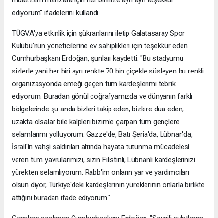
ediyorum" ifadelerini kullandı.
TÜGVA'ya etkinlik için şükranlarını iletip Galatasaray Spor
Kulübü'nün yöneticilerine ev sahiplikleri için teşekkür eden
Cumhurbaşkanı Erdoğan, şunları kaydetti: "Bu stadyumu
sizlerle yani her biri ayrı renkte 70 bin çiçekle süsleyen bu renkli
organizasyonda emeği geçen tüm kardeşlerimi tebrik
ediyorum. Buradan gönül coğrafyamızda ve dünyanın farklı
bölgelerinde şu anda bizleri takip eden, bizlere dua eden,
uzakta olsalar bile kalpleri bizimle çarpan tüm gençlere
selamlarımı yolluyorum. Gazze'de, Batı Şeria'da, Lübnan'da,
İsrail'in vahşi saldırıları altında hayata tutunma mücadelesi
veren tüm yavrularımızı, sizin Filistinli, Lübnanlı kardeşlerinizi
yürekten selamlıyorum. Rabb'im onların yar ve yardımcıları
olsun diyor, Türkiye'deki kardeşlerinin yüreklerinin onlarla birlikte
attığını buradan ifade ediyorum."
Gençlere seslenen Cumhurbaşkanı Erdoğan, "Sevgili evlatlarım,