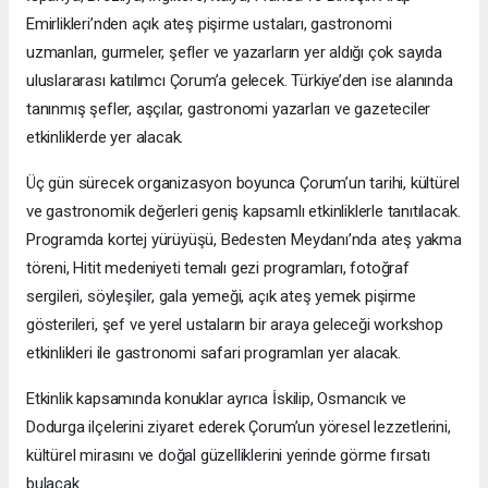
Emirlikleri’nden açık ateş pişirme ustaları, gastronomi
uzmanları, gurmeler, şefler ve yazarların yer aldığı çok sayıda
uluslararası katılımcı Çorum’a gelecek. Türkiye’den ise alanında
tanınmış şefler, aşçılar, gastronomi yazarları ve gazeteciler
etkinliklerde yer alacak.
Üç gün sürecek organizasyon boyunca Çorum’un tarihi, kültürel
ve gastronomik değerleri geniş kapsamlı etkinliklerle tanıtılacak.
Programda kortej yürüyüşü, Bedesten Meydanı’nda ateş yakma
töreni, Hitit medeniyeti temalı gezi programları, fotoğraf
sergileri, söyleşiler, gala yemeği, açık ateş yemek pişirme
gösterileri, şef ve yerel ustaların bir araya geleceği workshop
etkinlikleri ile gastronomi safari programları yer alacak.
Etkinlik kapsamında konuklar ayrıca İskilip, Osmancık ve
Dodurga ilçelerini ziyaret ederek Çorum’un yöresel lezzetlerini,
kültürel mirasını ve doğal güzelliklerini yerinde görme fırsatı
bulacak.