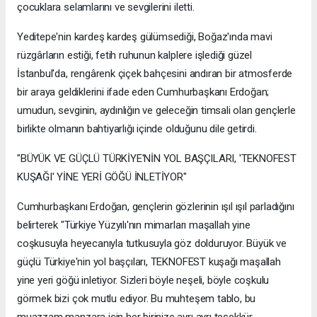
çocuklara selamlarını ve sevgilerini iletti.
Yeditepe'nin kardeş kardeş gülümsediği, Boğaz'ında mavi
rüzgârların estiği, fetih ruhunun kalplere işlediği güzel
İstanbul'da, rengârenk çiçek bahçesini andıran bir atmosferde
bir araya geldiklerini ifade eden Cumhurbaşkanı Erdoğan;
umudun, sevginin, aydınlığın ve geleceğin timsali olan gençlerle
birlikte olmanın bahtiyarlığı içinde olduğunu dile getirdi.
"BÜYÜK VE GÜÇLÜ TÜRKİYE'NİN YOL BAŞÇILARI, 'TEKNOFEST
KUŞAĞI' YİNE YERİ GÖĞÜ İNLETİYOR"
Cumhurbaşkanı Erdoğan, gençlerin gözlerinin ışıl ışıl parladığını
belirterek "Türkiye Yüzyılı'nın mimarları maşallah yine
coşkusuyla heyecanıyla tutkusuyla göz dolduruyor. Büyük ve
güçlü Türkiye'nin yol başçıları, TEKNOFEST kuşağı maşallah
yine yeri göğü inletiyor. Sizleri böyle neşeli, böyle coşkulu
görmek bizi çok mutlu ediyor. Bu muhteşem tablo, bu
muazzam manzara için her birinize ayrı ayrı teşekkür