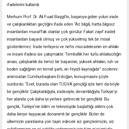
ifadelerini kullandı.
Merhum Prof. Dr. Ali Fuad Başgil'in, başarıya giden yolun irade
ve çalışkanlıktan geçtiğini ifade eden "Az bilgili, hatta bilgisiz
insanlardan muvaffak olanlar çok görülür. Fakat zayıf iradeli
insanlardan başarılı olmuş ve çok yükselmiş tek bir misal
gösterilemez. İrade terbiyesi ve nefis mücadelesinin en ahlaki
ve insani ifadesi ise çalışmaktır. Tembellik her türlü ahlaksızlığın
anası, çalışkanlık da temiz bir başarının, yüksek ahlakın, ruh ve
beden sağlığının en temel şartı, en feyizli kaynağıdır" sözlerini
anımsatan Cumhurbaşkanı Erdoğan, konuşmasını şöyle
sürdürdü: "Evet, burada olan TÜGVA gençliği işte tam da böyle
bir gençliktir. Çalışkanlığıyla, iradesiyle, devamlılığıyla Türkiye'yi
her alanda çok daha iyi yerlere getirecek bir gençliktir. Bu
gençlik, Türkiye'nin bilim ve teknolojide başlattığı atılımı çok
daha ileriye taşıyacak donanımlı bir gençliktir. Bizler de
ülkemizin yarınlarına yön tayin edecek siz gençlerimizin, siz
evlatlarımızın en iyi şekilde yetişmeniz için tüm gücümüzle