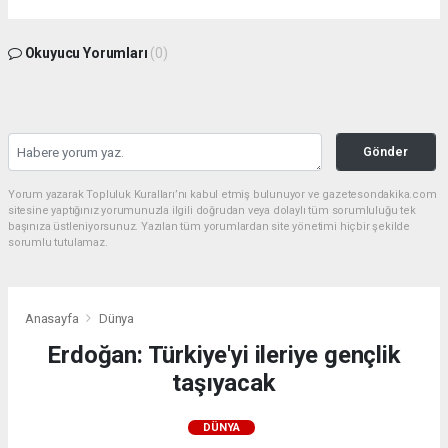
Okuyucu Yorumları
(0)
Gönder
Yorum yazarak Topluluk Kuralları’nı kabul etmiş bulunuyor ve gazetesondakika.com
sitesine yaptığınız yorumunuzla ilgili doğrudan veya dolaylı tüm sorumluluğu tek
başınıza üstleniyorsunuz. Yazılan tüm yorumlardan site yönetimi hiçbir şekilde
sorumlu tutulamaz.
Anasayfa
Dünya
Erdoğan: Türkiye'yi ileriye gençlik
taşıyacak
DÜNYA