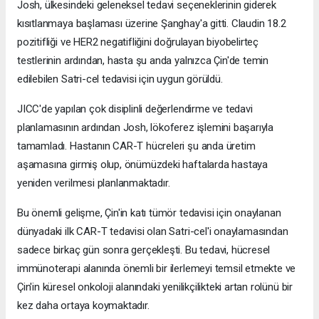
Josh, ülkesindeki geleneksel tedavi seçeneklerinin giderek
kısıtlanmaya başlaması üzerine Şanghay'a gitti. Claudin 18.2
pozitifliği ve HER2 negatifliğini doğrulayan biyobelirteç
testlerinin ardından, hasta şu anda yalnızca Çin'de temin
edilebilen Satri-cel tedavisi için uygun görüldü.
JICC'de yapılan çok disiplinli değerlendirme ve tedavi
planlamasının ardından Josh, lökoferez işlemini başarıyla
tamamladı. Hastanın CAR-T hücreleri şu anda üretim
aşamasına girmiş olup, önümüzdeki haftalarda hastaya
yeniden verilmesi planlanmaktadır.
Bu önemli gelişme, Çin'in katı tümör tedavisi için onaylanan
dünyadaki ilk CAR-T tedavisi olan Satri-cel'i onaylamasından
sadece birkaç gün sonra gerçekleşti. Bu tedavi, hücresel
immünoterapi alanında önemli bir ilerlemeyi temsil etmekte ve
Çin'in küresel onkoloji alanındaki yenilikçilikteki artan rolünü bir
kez daha ortaya koymaktadır.