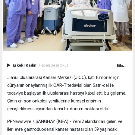
Erkek
|
Kadın
(Haberi Sesli Oku)
Jiahui Uluslararası Kanser Merkezi (JICC), katı tümörler için
dünyanın onaylanmış ilk CAR-T tedavisi olan Satri-cel ile
tedaviye başlayan ilk uluslararası hastayı kabul etti; bu gelişme,
Çin'in en son onkoloji yeniliklerine küresel erişimin
genişletilmesi açısından tarihi bir dönüm noktası oldu.
PRNewswire / ŞANGHAY (İGFA) - Yeni Zelanda'dan gelen ve
ileri evre gastroduodenal kanser hastası olan 59 yaşındaki