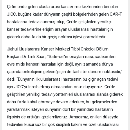
Çin'in önde gelen uluslararası kanser merkezlerinden biri olan
JICC, bugüne kadar dünyanın çeşitli bölgelerinden gelen CAR-T
hastalarına tedavi sunmuş olup, Çin'de geliştirilen yenilikçi
kanser tedavilerine erişim arayan uluslararası hastalar için
giderek daha fazla bir geçiş noktası işlevi görmektedir.
Jiahui Uluslararası Kanser Merkezi Tıbbi Onkoloji Bölüm
Başkanı Dr. Linli Xuan, "Satri-cel'in onaylanması, sadece ileri
evre mide kanseri hastaları için değil, aynı zamanda dünya
çapında onkolojinin geleceği için de tarihi bir dönüm noktasıdır,"
dedi. "Dünyanın ilk uluslararası hastasının bu çığır açan tedavi
için JICC'yi tercih etmiş olmasından onur duyuyoruz. Çin'de
geliştirilen yenilikçi tedavi yöntemleri uluslararası alanda giderek
daha fazla kabul görmeye devam ederken, bu gelişmelerden
yararlanmak isteyen dünyanın dört bir yanındaki hastaların
ilgisinin de arttığını gözlemliyoruz. Amacımız, en ileri düzeyde
tedavileri kusursuz bir çok disiplinli bakım ve özel uluslararası