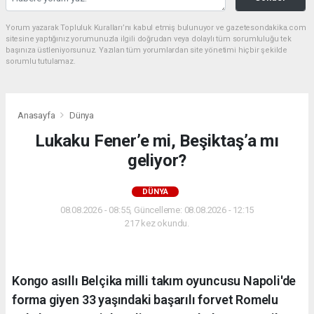
Yorum yazarak Topluluk Kuralları’nı kabul etmiş bulunuyor ve gazetesondakika.com
sitesine yaptığınız yorumunuzla ilgili doğrudan veya dolaylı tüm sorumluluğu tek
başınıza üstleniyorsunuz. Yazılan tüm yorumlardan site yönetimi hiçbir şekilde
sorumlu tutulamaz.
Anasayfa
Dünya
Lukaku Fener’e mi, Beşiktaş’a mı
geliyor?
DÜNYA
08.08.2026 - 08:55, Güncelleme: 08.08.2026 - 12:15
217 kez okundu.
Kongo asıllı Belçika milli takım oyuncusu Napoli'de
forma giyen 33 yaşındaki başarılı forvet Romelu