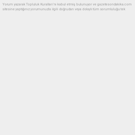
Yorum yazarak Topluluk Kuralları’nı kabul etmiş bulunuyor ve gazetesondakika.com
sitesine yaptığınız yorumunuzla ilgili doğrudan veya dolaylı tüm sorumluluğu tek
başınıza üstleniyorsunuz. Yazılan tüm yorumlardan site yönetimi hiçbir şekilde
sorumlu tutulamaz.
Anasayfa
Dünya
Akın Gürlek: Örgüt silahları
bırakacak, mağaraları boşaltacak
DÜNYA
08.08.2026 - 08:35, Güncelleme: 08.08.2026 - 12:14
207 kez okundu.
Terörsüz Türkiye süreci içinde örgütün tamamen
kendini feshetmesi ve silahlarını bırakması
gerektiğinin altını çizen Adalet Bakanı Akın Gürlek,