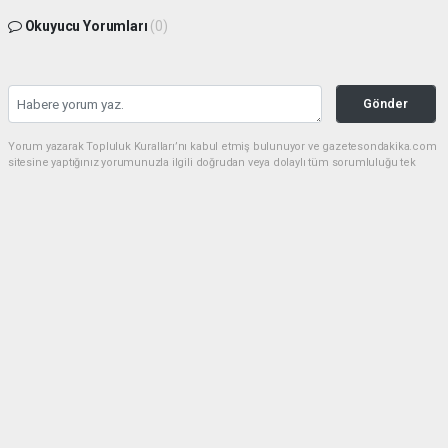
Okuyucu Yorumları
(0)
Gönder
Yorum yazarak Topluluk Kuralları’nı kabul etmiş bulunuyor ve gazetesondakika.com
sitesine yaptığınız yorumunuzla ilgili doğrudan veya dolaylı tüm sorumluluğu tek
başınıza üstleniyorsunuz. Yazılan tüm yorumlardan site yönetimi hiçbir şekilde
sorumlu tutulamaz.
Anasayfa
Dünya
Akın Gürlek: Örgüt silahları
bırakacak, mağaraları boşaltacak
DÜNYA
08.08.2026 - 08:35, Güncelleme: 08.08.2026 - 12:14
140 kez okundu.