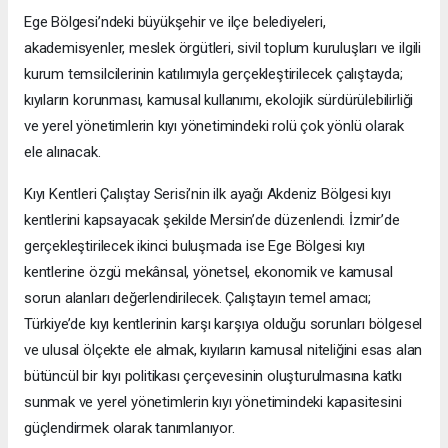
Ege Bölgesi’ndeki büyükşehir ve ilçe belediyeleri,
akademisyenler, meslek örgütleri, sivil toplum kuruluşları ve ilgili
kurum temsilcilerinin katılımıyla gerçekleştirilecek çalıştayda;
kıyıların korunması, kamusal kullanımı, ekolojik sürdürülebilirliği
ve yerel yönetimlerin kıyı yönetimindeki rolü çok yönlü olarak
ele alınacak.
Kıyı Kentleri Çalıştay Serisi’nin ilk ayağı Akdeniz Bölgesi kıyı
kentlerini kapsayacak şekilde Mersin’de düzenlendi. İzmir’de
gerçekleştirilecek ikinci buluşmada ise Ege Bölgesi kıyı
kentlerine özgü mekânsal, yönetsel, ekonomik ve kamusal
sorun alanları değerlendirilecek. Çalıştayın temel amacı;
Türkiye’de kıyı kentlerinin karşı karşıya olduğu sorunları bölgesel
ve ulusal ölçekte ele almak, kıyıların kamusal niteliğini esas alan
bütüncül bir kıyı politikası çerçevesinin oluşturulmasına katkı
sunmak ve yerel yönetimlerin kıyı yönetimindeki kapasitesini
güçlendirmek olarak tanımlanıyor.