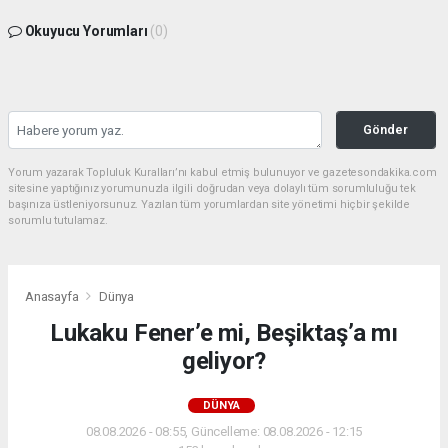
Okuyucu Yorumları
(0)
Gönder
Yorum yazarak Topluluk Kuralları’nı kabul etmiş bulunuyor ve gazetesondakika.com
sitesine yaptığınız yorumunuzla ilgili doğrudan veya dolaylı tüm sorumluluğu tek
başınıza üstleniyorsunuz. Yazılan tüm yorumlardan site yönetimi hiçbir şekilde
sorumlu tutulamaz.
Anasayfa
Dünya
Lukaku Fener’e mi, Beşiktaş’a mı
geliyor?
DÜNYA
08.08.2026 - 08:55, Güncelleme: 08.08.2026 - 12:15