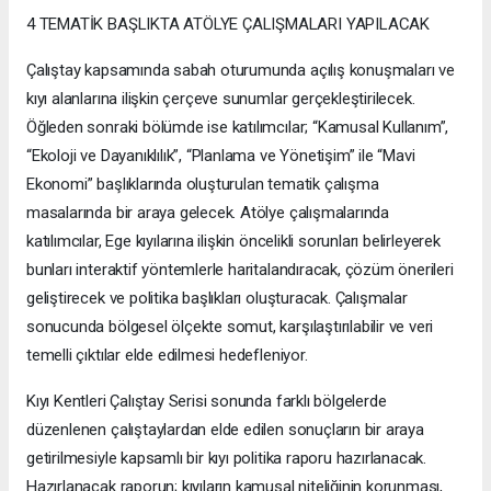
4 TEMATİK BAŞLIKTA ATÖLYE ÇALIŞMALARI YAPILACAK
Çalıştay kapsamında sabah oturumunda açılış konuşmaları ve
kıyı alanlarına ilişkin çerçeve sunumlar gerçekleştirilecek.
Öğleden sonraki bölümde ise katılımcılar; “Kamusal Kullanım”,
“Ekoloji ve Dayanıklılık”, “Planlama ve Yönetişim” ile “Mavi
Ekonomi” başlıklarında oluşturulan tematik çalışma
masalarında bir araya gelecek. Atölye çalışmalarında
katılımcılar, Ege kıyılarına ilişkin öncelikli sorunları belirleyerek
bunları interaktif yöntemlerle haritalandıracak, çözüm önerileri
geliştirecek ve politika başlıkları oluşturacak. Çalışmalar
sonucunda bölgesel ölçekte somut, karşılaştırılabilir ve veri
temelli çıktılar elde edilmesi hedefleniyor.
Kıyı Kentleri Çalıştay Serisi sonunda farklı bölgelerde
düzenlenen çalıştaylardan elde edilen sonuçların bir araya
getirilmesiyle kapsamlı bir kıyı politika raporu hazırlanacak.
Hazırlanacak raporun; kıyıların kamusal niteliğinin korunması,