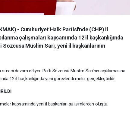
AK) - Cumhuriyet Halk Partisi'nde (CHP) il
pılanma çalışmaları kapsamında 12 il başkanlığında
ti Sözcüsü Müslim Sarı, yeni il başkanlarının
 süreci devam ediyor. Parti Sözcüsü Müslim Sarı'nın açıklamasına
da 12 il başkanlığında yeni görevlendirmeler gerçekleştirildi.
RİLDİ
rmeler kapsamında yeni il başkanları şu isimlerden oluştu: