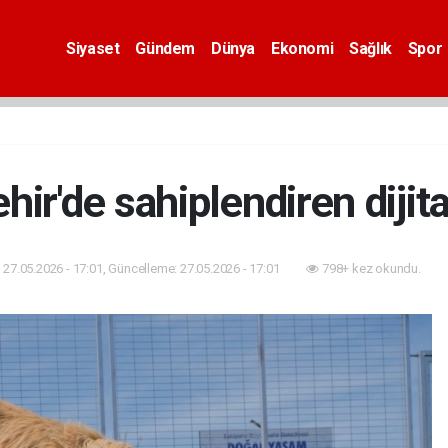
Siyaset
Gündem
Dünya
Ekonomi
Sağlık
Spor
hir'de sahiplendiren dijit
27.05.2026 - 17:01, Güncelleme: 27.05.2026 - 17:01
798+ kez okundu.