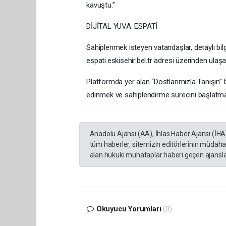
kavuştu.”
DİJİTAL YUVA: ESPATİ
Sahiplenmek isteyen vatandaşlar, detaylı bil
espati.eskisehir.bel.tr adresi üzerinden ulaşab
Platformda yer alan “Dostlarımızla Tanışın”
edinmek ve sahiplendirme sürecini başlatm
Anadolu Ajansı (AA), İhlas Haber Ajansı (İHA
tüm haberler, sitemizin editörlerinin müdaha
alan hukuki muhataplar haberi geçen ajanslar
Okuyucu Yorumları
(0)