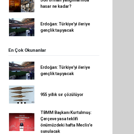
Son orman yangınlarında
hasar ne kadar?
Erdoğan: Türkiye'yi ileriye
gençlik taşıyacak
En Çok Okunanlar
Erdoğan: Türkiye'yi ileriye
gençlik taşıyacak
955 yıllık sır çözülüyor
TBMM Başkanı Kurtulmuş:
Çerçeve yasa teklifi
önümüzdeki hafta Meclis'e
sunulacak