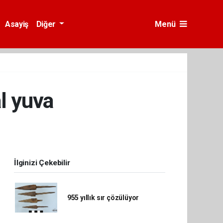
Asayiş
Diğer
Menü
al yuva
İlginizi Çekebilir
955 yıllık sır çözülüyor