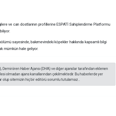
gilere ve can dostlarının profillerine ESPATİ Sahiplendirme Platformu
iliyor.
 bölümü sayesinde, bakımevindeki köpekler hakkında kapsamlı bilgi
ak mümkün hale geliyor.
), Demirören Haber Ajansı (DHA) ve diğer ajanslar tarafından eklenen
lesi olmadan ajans kanallarından çekilmektedir. Bu haberlerde yer
 olup sitemizin hiç bir editörü sorumlu tutulamaz...