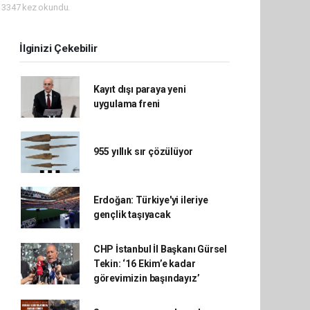
3347 kez okundu.
İlginizi Çekebilir
Kayıt dışı paraya yeni
uygulama freni
955 yıllık sır çözülüyor
Erdoğan: Türkiye'yi ileriye
gençlik taşıyacak
CHP İstanbul İl Başkanı Gürsel
Tekin: ‘16 Ekim’e kadar
görevimizin başındayız’