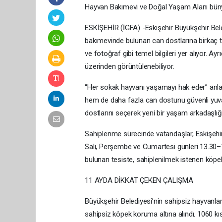
Hayvan Bakımevi ve Doğal Yaşam Alanı bünye
ESKİŞEHİR (İGFA) -Eskişehir Büyükşehir Bele
bakımevinde bulunan can dostlarına birkaç tık
ve fotoğraf gibi temel bilgileri yer alıyor. 
üzerinden görüntülenebiliyor.
“Her sokak hayvanı yaşamayı hak eder” anlay
hem de daha fazla can dostunu güvenli yuva
dostlarını seçerek yeni bir yaşam arkadaşlığı
Sahiplenme sürecinde vatandaşlar, Eskişehi
Salı, Perşembe ve Cumartesi günleri 13.30–15
bulunan tesiste, sahiplenilmek istenen köpekle
11 AYDA DİKKAT ÇEKEN ÇALIŞMA
Büyükşehir Belediyesi’nin sahipsiz hayvanlar
sahipsiz köpek koruma altına alındı. 1060 kıs