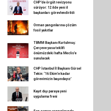
CHP'de örgüt revizyonu
sürüyor: 12 ilde yeni il
başkanları görevlendirildi
Orman yangınlarına çözüm
fosil yakıtlar
TBMM Başkanı Kurtulmuş:
Çerçeve yasa teklifi
önümüzdeki hafta Meclis'e
sunulacak
CHP İstanbul İl Başkanı Gürsel
Tekin: ‘16 Ekim’e kadar
görevimizin başındayız’
Kayıt dışı paraya yeni
uygulama freni