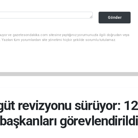
Gönder
nuyor ve gazetesondakika.com sitesine yaptığınız yorumunuzla ilgili doğrudan veya
. Yazılan tüm yorumlardan site yönetimi hiçbir şekilde sorumlu tutulamaz.
üt revizyonu sürüyor: 12 i
başkanları görevlendirild