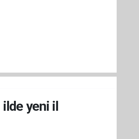
lde yeni il
i