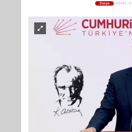
(DHA) - De
Dünya