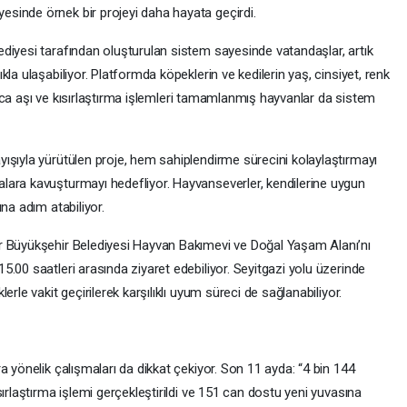
sinde örnek bir projeyi daha hayata geçirdi.
diyesi tarafından oluşturulan sistem sayesinde vatandaşlar, artık
la ulaşabiliyor. Platformda köpeklerin ve kedilerin yaş, cinsiyet, renk
Ayrıca aşı ve kısırlaştırma işlemleri tamamlanmış hayvanlar da sistem
ışıyla yürütülen proje, hem sahiplendirme sürecini kolaylaştırmayı
lara kavuşturmayı hedefliyor. Hayvanseverler, kendilerine uygun
na adım atabiliyor.
r Büyükşehir Belediyesi Hayvan Bakımevi ve Doğal Yaşam Alanı’nı
.00 saatleri arasında ziyaret edebiliyor. Seyitgazi yolu üzerinde
rle vakit geçirilerek karşılıklı uyum süreci de sağlanabiliyor.
a yönelik çalışmaları da dikkat çekiyor. Son 11 ayda: “4 bin 144
ırlaştırma işlemi gerçekleştirildi ve 151 can dostu yeni yuvasına