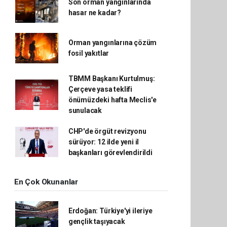
Son orman yangınlarında
hasar ne kadar?
Orman yangınlarına çözüm
fosil yakıtlar
TBMM Başkanı Kurtulmuş:
Çerçeve yasa teklifi
önümüzdeki hafta Meclis'e
sunulacak
CHP'de örgüt revizyonu
sürüyor: 12 ilde yeni il
başkanları görevlendirildi
En Çok Okunanlar
Erdoğan: Türkiye'yi ileriye
gençlik taşıyacak