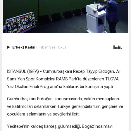
Erkek
|
Kadın
(Haberi Sesli Oku)
İSTANBUL (İGFA) - Cumhurbaşkanı Recep Tayyip Erdoğan, Ali
Sami Yen Spor Kompleksi RAMS Park'ta düzenlenen TÜGVA
Yaz Okulları Finali Programı'na katılarak bir konuşma yaptı.
Cumhurbaşkanı Erdoğan, konuşmasında, vakfın mensuplarını
ve katılımcıları selamlarken Türkiye genelindeki tüm gençlere ve
çocuklara selamlarını ve sevgilerini iletti.
Yeditepe'nin kardeş kardeş gülümsediği, Boğaz'ında mavi