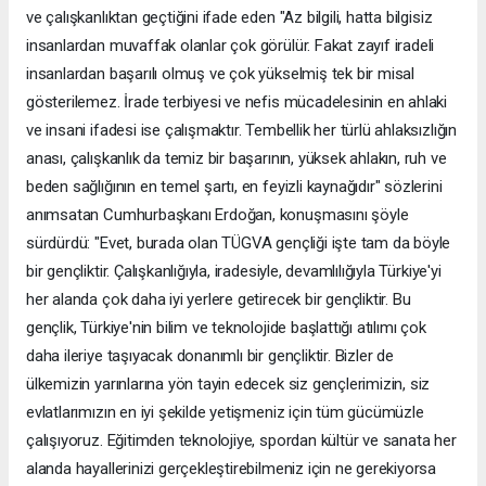
ve çalışkanlıktan geçtiğini ifade eden "Az bilgili, hatta bilgisiz
insanlardan muvaffak olanlar çok görülür. Fakat zayıf iradeli
insanlardan başarılı olmuş ve çok yükselmiş tek bir misal
gösterilemez. İrade terbiyesi ve nefis mücadelesinin en ahlaki
ve insani ifadesi ise çalışmaktır. Tembellik her türlü ahlaksızlığın
anası, çalışkanlık da temiz bir başarının, yüksek ahlakın, ruh ve
beden sağlığının en temel şartı, en feyizli kaynağıdır" sözlerini
anımsatan Cumhurbaşkanı Erdoğan, konuşmasını şöyle
sürdürdü: "Evet, burada olan TÜGVA gençliği işte tam da böyle
bir gençliktir. Çalışkanlığıyla, iradesiyle, devamlılığıyla Türkiye'yi
her alanda çok daha iyi yerlere getirecek bir gençliktir. Bu
gençlik, Türkiye'nin bilim ve teknolojide başlattığı atılımı çok
daha ileriye taşıyacak donanımlı bir gençliktir. Bizler de
ülkemizin yarınlarına yön tayin edecek siz gençlerimizin, siz
evlatlarımızın en iyi şekilde yetişmeniz için tüm gücümüzle
çalışıyoruz. Eğitimden teknolojiye, spordan kültür ve sanata her
alanda hayallerinizi gerçekleştirebilmeniz için ne gerekiyorsa