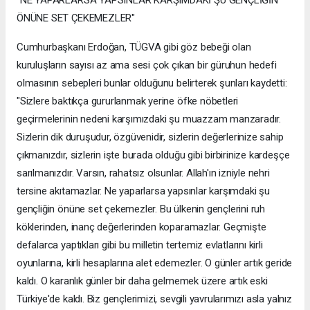
ÖNÜNE SET ÇEKEMEZLER"
Cumhurbaşkanı Erdoğan, TÜGVA gibi göz bebeği olan
kuruluşların sayısı az ama sesi çok çıkan bir güruhun hedefi
olmasının sebepleri bunlar olduğunu belirterek şunları kaydetti:
"Sizlere baktıkça gururlanmak yerine öfke nöbetleri
geçirmelerinin nedeni karşımızdaki şu muazzam manzaradır.
Sizlerin dik duruşudur, özgüvenidir, sizlerin değerlerinize sahip
çıkmanızdır, sizlerin işte burada olduğu gibi birbirinize kardeşçe
sarılmanızdır. Varsın, rahatsız olsunlar. Allah'ın izniyle nehri
tersine akıtamazlar. Ne yaparlarsa yapsınlar karşımdaki şu
gençliğin önüne set çekemezler. Bu ülkenin gençlerini ruh
köklerinden, inanç değerlerinden koparamazlar. Geçmişte
defalarca yaptıkları gibi bu milletin tertemiz evlatlarını kirli
oyunlarına, kirli hesaplarına alet edemezler. O günler artık geride
kaldı. O karanlık günler bir daha gelmemek üzere artık eski
Türkiye'de kaldı. Biz gençlerimizi, sevgili yavrularımızı asla yalnız