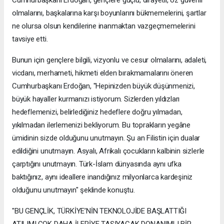
olmalarını, başkalarına karşı boyunlarını bükmemelerini, şartlar
ne olursa olsun kendilerine inanmaktan vazgeçmemelerini
tavsiye etti.
Bunun için gençlere bilgili, vizyonlu ve cesur olmalarını, adaleti,
vicdanı, merhameti, hikmeti elden bırakmamalarını öneren
Cumhurbaşkanı Erdoğan, "Hepinizden büyük düşünmenizi,
büyük hayaller kurmanızı istiyorum. Sizlerden yıldızları
hedeflemenizi, belirlediğiniz hedeflere doğru yılmadan,
yıkılmadan ilerlemenizi bekliyorum. Bu toprakların yegâne
ümidinin sizde olduğunu unutmayın. Şu an Filistin için dualar
edildiğini unutmayın. Asyalı, Afrikalı çocukların kalbinin sizlerle
çarptığını unutmayın. Türk-İslam dünyasında aynı ufka
baktığınız, aynı ideallere inandığınız milyonlarca kardeşiniz
olduğunu unutmayın" şeklinde konuştu.
"BU GENÇLİK, TÜRKİYE’NİN TEKNOLOJİDE BAŞLATTIĞI
ATILIMI ÇOK DAHA İLERİYE TAŞIYACAK DONANIMLI BİR