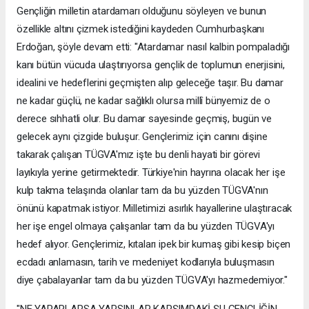
Gençliğin milletin atardamarı olduğunu söyleyen ve bunun
özellikle altını çizmek istediğini kaydeden Cumhurbaşkanı
Erdoğan, şöyle devam etti: "Atardamar nasıl kalbin pompaladığı
kanı bütün vücuda ulaştırıyorsa gençlik de toplumun enerjisini,
idealini ve hedeflerini geçmişten alıp geleceğe taşır. Bu damar
ne kadar güçlü, ne kadar sağlıklı olursa millî bünyemiz de o
derece sıhhatli olur. Bu damar sayesinde geçmiş, bugün ve
gelecek aynı çizgide buluşur. Gençlerimiz için canını dişine
takarak çalışan TÜGVA'mız işte bu denli hayati bir görevi
layıkıyla yerine getirmektedir. Türkiye'nin hayrına olacak her işe
kulp takma telaşında olanlar tam da bu yüzden TÜGVA'nın
önünü kapatmak istiyor. Milletimizi asırlık hayallerine ulaştıracak
her işe engel olmaya çalışanlar tam da bu yüzden TÜGVA'yı
hedef alıyor. Gençlerimiz, kıtaları ipek bir kumaş gibi kesip biçen
ecdadı anlamasın, tarih ve medeniyet kodlarıyla buluşmasın
diye çabalayanlar tam da bu yüzden TÜGVA'yı hazmedemiyor."
"NE YAPARLARSA YAPSINLAR KARŞIMDAKİ ŞU GENÇLİĞİN