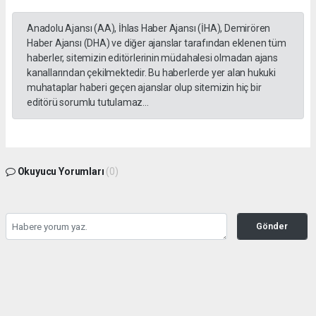
Anadolu Ajansı (AA), İhlas Haber Ajansı (İHA), Demirören
Haber Ajansı (DHA) ve diğer ajanslar tarafından eklenen tüm
haberler, sitemizin editörlerinin müdahalesi olmadan ajans
kanallarından çekilmektedir. Bu haberlerde yer alan hukuki
muhataplar haberi geçen ajanslar olup sitemizin hiç bir
editörü sorumlu tutulamaz...
Okuyucu Yorumları
(0)
Gönder
Yorum yazarak Topluluk Kuralları’nı kabul etmiş bulunuyor ve gazetesondakika.com
sitesine yaptığınız yorumunuzla ilgili doğrudan veya dolaylı tüm sorumluluğu tek
başınıza üstleniyorsunuz. Yazılan tüm yorumlardan site yönetimi hiçbir şekilde
sorumlu tutulamaz.