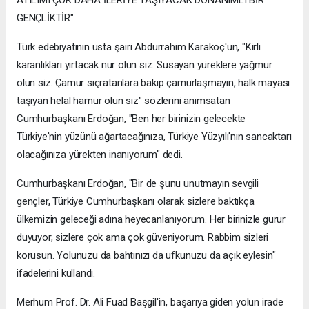
GENÇLİKTİR"
Türk edebiyatının usta şairi Abdurrahim Karakoç'un, "Kirli
karanlıkları yırtacak nur olun siz. Susayan yüreklere yağmur
olun siz. Çamur sıçratanlara bakıp çamurlaşmayın, halk mayası
taşıyan helal hamur olun siz" sözlerini anımsatan
Cumhurbaşkanı Erdoğan, "Ben her birinizin gelecekte
Türkiye'nin yüzünü ağartacağınıza, Türkiye Yüzyılı'nın sancaktarı
olacağınıza yürekten inanıyorum" dedi.
Cumhurbaşkanı Erdoğan, "Bir de şunu unutmayın sevgili
gençler, Türkiye Cumhurbaşkanı olarak sizlere baktıkça
ülkemizin geleceği adına heyecanlanıyorum. Her birinizle gurur
duyuyor, sizlere çok ama çok güveniyorum. Rabbim sizleri
korusun. Yolunuzu da bahtınızı da ufkunuzu da açık eylesin"
ifadelerini kullandı.
Merhum Prof. Dr. Ali Fuad Başgil'in, başarıya giden yolun irade