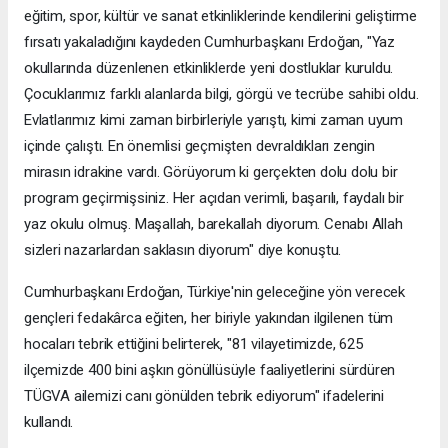
eğitim, spor, kültür ve sanat etkinliklerinde kendilerini geliştirme
fırsatı yakaladığını kaydeden Cumhurbaşkanı Erdoğan, "Yaz
okullarında düzenlenen etkinliklerde yeni dostluklar kuruldu.
Çocuklarımız farklı alanlarda bilgi, görgü ve tecrübe sahibi oldu.
Evlatlarımız kimi zaman birbirleriyle yarıştı, kimi zaman uyum
içinde çalıştı. En önemlisi geçmişten devraldıkları zengin
mirasın idrakine vardı. Görüyorum ki gerçekten dolu dolu bir
program geçirmişsiniz. Her açıdan verimli, başarılı, faydalı bir
yaz okulu olmuş. Maşallah, barekallah diyorum. Cenabı Allah
sizleri nazarlardan saklasın diyorum" diye konuştu.
Cumhurbaşkanı Erdoğan, Türkiye'nin geleceğine yön verecek
gençleri fedakârca eğiten, her biriyle yakından ilgilenen tüm
hocaları tebrik ettiğini belirterek, "81 vilayetimizde, 625
ilçemizde 400 bini aşkın gönüllüsüyle faaliyetlerini sürdüren
TÜGVA ailemizi canı gönülden tebrik ediyorum" ifadelerini
kullandı.