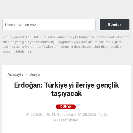
Gönder
Yorum yazarak Topluluk Kuralları’nı kabul etmiş bulunuyor ve gazetesondakika.com
sitesine yaptığınız yorumunuzla ilgili doğrudan veya dolaylı tüm sorumluluğu tek
başınıza üstleniyorsunuz. Yazılan tüm yorumlardan site yönetimi hiçbir şekilde
sorumlu tutulamaz.
Anasayfa
Dünya
Erdoğan: Türkiye'yi ileriye gençlik
taşıyacak
DÜNYA
01.08.2026 - 10:41, Güncelleme: 01.08.2026 - 12:05
1403 kez okundu.