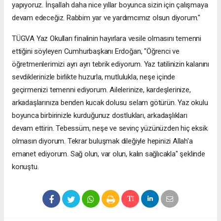
yapıyoruz. İnşallah daha nice yıllar boyunca sizin için çalışmaya
devam edeceğiz. Rabbim yar ve yardımcımız olsun diyorum."
TÜGVA Yaz Okulları finalinin hayırlara vesile olmasını temenni
ettiğini söyleyen Cumhurbaşkanı Erdoğan, "Öğrenci ve
öğretmenlerimizi ayrı ayrı tebrik ediyorum. Yaz tatilinizin kalanını
sevdiklerinizle birlikte huzurla, mutlulukla, neşe içinde
geçirmenizi temenni ediyorum. Ailelerinize, kardeşlerinize,
arkadaşlarınıza benden kucak dolusu selam götürün. Yaz okulu
boyunca birbirinizle kurduğunuz dostlukları, arkadaşlıkları
devam ettirin. Tebessüm, neşe ve sevinç yüzünüzden hiç eksik
olmasın diyorum. Tekrar buluşmak dileğiyle hepinizi Allah'a
emanet ediyorum. Sağ olun, var olun, kalın sağlıcakla" şeklinde
konuştu.