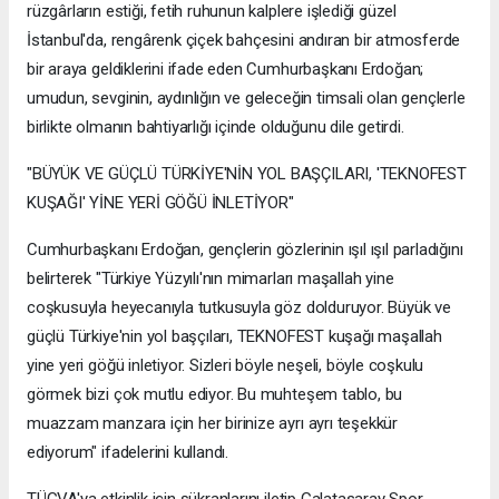
rüzgârların estiği, fetih ruhunun kalplere işlediği güzel
İstanbul'da, rengârenk çiçek bahçesini andıran bir atmosferde
bir araya geldiklerini ifade eden Cumhurbaşkanı Erdoğan;
umudun, sevginin, aydınlığın ve geleceğin timsali olan gençlerle
birlikte olmanın bahtiyarlığı içinde olduğunu dile getirdi.
"BÜYÜK VE GÜÇLÜ TÜRKİYE'NİN YOL BAŞÇILARI, 'TEKNOFEST
KUŞAĞI' YİNE YERİ GÖĞÜ İNLETİYOR"
Cumhurbaşkanı Erdoğan, gençlerin gözlerinin ışıl ışıl parladığını
belirterek "Türkiye Yüzyılı'nın mimarları maşallah yine
coşkusuyla heyecanıyla tutkusuyla göz dolduruyor. Büyük ve
güçlü Türkiye'nin yol başçıları, TEKNOFEST kuşağı maşallah
yine yeri göğü inletiyor. Sizleri böyle neşeli, böyle coşkulu
görmek bizi çok mutlu ediyor. Bu muhteşem tablo, bu
muazzam manzara için her birinize ayrı ayrı teşekkür
ediyorum" ifadelerini kullandı.
TÜGVA'ya etkinlik için şükranlarını iletip Galatasaray Spor