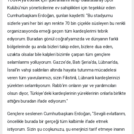
Kulübü'nün yöneticilerine ev sahiplikleri için teşekkür eden
Cumhurbaşkanı Erdoğan, şunları kaydetti: "Bu stadyumu
sizlerle yani her biri ayrı renkte 70 bin çiçekle süsleyen bu renkli
organizasyonda emeği geçen tüm kardeşlerimi tebrik
ediyorum. Buradan gönül coğrafyamızda ve dünyanın farklı
bölgelerinde şu anda bizleri takip eden, bizlere dua eden,
uzakta olsalar bile kalpleri bizimle çarpan tüm gençlere
selamlarımı yolluyorum. Gazze'de, Batı Şeria'da, Lübnan'da,
İsrail'in vahşi saldırıları altında hayata tutunma mücadelesi
veren tüm yavrularımızı, sizin Filistinli, Lübnanlı kardeşlerinizi
yürekten selamlıyorum. Rabb'im onların yar ve yardımcıları
olsun diyor, Türkiye'deki kardeşlerinin yüreklerinin onlarla birlikte
attığını buradan ifade ediyorum."
Gençlere seslenen Cumhurbaşkanı Erdoğan, "Sevgili evlatlarım,
öncelikle burada bir gerçeği tüm kalbimle ifade etmek
istiyorum. Sizin şu coşkunuzu, şu enerjinizi tarif etmeye inanın