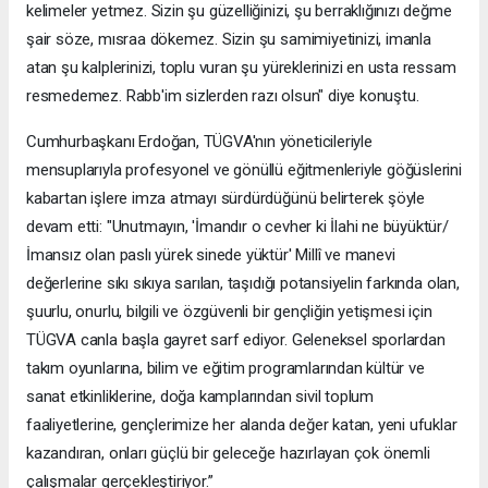
kelimeler yetmez. Sizin şu güzelliğinizi, şu berraklığınızı değme
şair söze, mısraa dökemez. Sizin şu samimiyetinizi, imanla
atan şu kalplerinizi, toplu vuran şu yüreklerinizi en usta ressam
resmedemez. Rabb'im sizlerden razı olsun" diye konuştu.
Cumhurbaşkanı Erdoğan, TÜGVA'nın yöneticileriyle
mensuplarıyla profesyonel ve gönüllü eğitmenleriyle göğüslerini
kabartan işlere imza atmayı sürdürdüğünü belirterek şöyle
devam etti: "Unutmayın, 'İmandır o cevher ki İlahi ne büyüktür/
İmansız olan paslı yürek sinede yüktür' Millî ve manevi
değerlerine sıkı sıkıya sarılan, taşıdığı potansiyelin farkında olan,
şuurlu, onurlu, bilgili ve özgüvenli bir gençliğin yetişmesi için
TÜGVA canla başla gayret sarf ediyor. Geleneksel sporlardan
takım oyunlarına, bilim ve eğitim programlarından kültür ve
sanat etkinliklerine, doğa kamplarından sivil toplum
faaliyetlerine, gençlerimize her alanda değer katan, yeni ufuklar
kazandıran, onları güçlü bir geleceğe hazırlayan çok önemli
çalışmalar gerçekleştiriyor.”