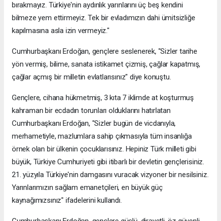
bırakmayız. Türkiye'nin aydınlık yarınlarını üç beş kendini
bilmeze yem ettirmeyiz. Tek bir evladımızın dahi ümitsizliğe
kapılmasına asla izin vermeyiz."
Cumhurbaşkanı Erdoğan, gençlere seslenerek, "Sizler tarihe
yön vermiş, bilime, sanata istikamet çizmiş, çağlar kapatmış,
çağlar açmış bir milletin evlatlarısınız" diye konuştu.
Gençlere, cihana hükmetmiş, 3 kıta 7 iklimde at koşturmuş
kahraman bir ecdadın torunları olduklarını hatırlatan
Cumhurbaşkanı Erdoğan, "Sizler bugün de vicdanıyla,
merhametiyle, mazlumlara sahip çıkmasıyla tüm insanlığa
örnek olan bir ülkenin çocuklarısınız. Hepiniz Türk milleti gibi
büyük, Türkiye Cumhuriyeti gibi itibarlı bir devletin gençlerisiniz.
21. yüzyıla Türkiye'nin damgasını vuracak vizyoner bir nesilsiniz.
Yarınlarımızın sağlam emanetçileri, en büyük güç
kaynağımızsınız" ifadelerini kullandı.
Cumhurbaşkanı Erdoğan, gençlere güçlü, dirayetli, öz güvenli