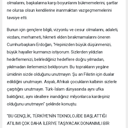
olmalarını, başkalarına karşı boyunlarını bükmemelerini, şartlar
ne olursa olsun kendilerine inanmaktan vazgeçmemelerini
tavsiye etti.
Bunun için gençlere bilgili, vizyonlu ve cesur olmalarını, adaleti,
vicdanı, merhameti, hikmeti elden bırakmamalarını öneren
Cumhurbaşkanı Erdoğan, "Hepinizden büyük düşünmenizi,
büyük hayaller kurmanızı istiyorum. Sizlerden yıldızları
hedeflemenizi, belirlediğiniz hedeflere doğru yılmadan,
yıkılmadan ilerlemenizi bekliyorum. Bu toprakların yegâne
ümidinin sizde olduğunu unutmayın. Şu an Filistin için dualar
edildiğini unutmayın. Asyalı, Afrikalı çocukların kalbinin sizlerle
çarptığını unutmayın. Türk-İslam dünyasında aynı ufka
baktığınız, aynı ideallere inandığınız milyonlarca kardeşiniz
olduğunu unutmayın" şeklinde konuştu.
"BU GENÇLİK, TÜRKİYE’NİN TEKNOLOJİDE BAŞLATTIĞI
ATILIMI ÇOK DAHA İLERİYE TAŞIYACAK DONANIMLI BİR