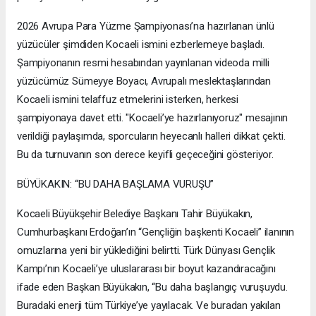
2026 Avrupa Para Yüzme Şampiyonası’na hazırlanan ünlü
yüzücüler şimdiden Kocaeli ismini ezberlemeye başladı.
Şampiyonanın resmi hesabından yayınlanan videoda milli
yüzücümüz Sümeyye Boyacı, Avrupalı meslektaşlarından
Kocaeli ismini telaffuz etmelerini isterken, herkesi
şampiyonaya davet etti. "Kocaeli’ye hazırlanıyoruz" mesajının
verildiği paylaşımda, sporcuların heyecanlı halleri dikkat çekti.
Bu da turnuvanın son derece keyifli geçeceğini gösteriyor.
BÜYÜKAKIN: “BU DAHA BAŞLAMA VURUŞU”
Kocaeli Büyükşehir Belediye Başkanı Tahir Büyükakın,
Cumhurbaşkanı Erdoğan’ın “Gençliğin başkenti Kocaeli” ilanının
omuzlarına yeni bir yüklediğini belirtti. Türk Dünyası Gençlik
Kampı’nın Kocaeli’ye uluslararası bir boyut kazandıracağını
ifade eden Başkan Büyükakın, “Bu daha başlangıç vuruşuydu.
Buradaki enerji tüm Türkiye’ye yayılacak. Ve buradan yakılan