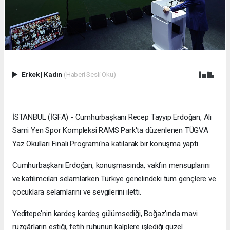
Erkek
|
Kadın
(Haberi Sesli Oku)
İSTANBUL (İGFA) - Cumhurbaşkanı Recep Tayyip Erdoğan, Ali
Sami Yen Spor Kompleksi RAMS Park'ta düzenlenen TÜGVA
Yaz Okulları Finali Programı'na katılarak bir konuşma yaptı.
Cumhurbaşkanı Erdoğan, konuşmasında, vakfın mensuplarını
ve katılımcıları selamlarken Türkiye genelindeki tüm gençlere ve
çocuklara selamlarını ve sevgilerini iletti.
Yeditepe'nin kardeş kardeş gülümsediği, Boğaz'ında mavi
rüzgârların estiği, fetih ruhunun kalplere işlediği güzel