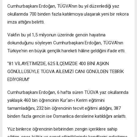
Cumhurbaşkanı Erdoğan, TÜGVA'nın bu yıl düzenlediği yaz
okullarında 700 binden fazla katılımcıya ulaşarak yeni bir rekora
imza attığını belirtti.
Vakfın bu yıl 1,5 milyonun üzerinde gencin hayatına
dokunduğunu söyleyen Cumhurbaşkanı Erdoğan, TÜGVA'nın
Türkiye'nin en büyük gençlik hareketi hâline geldiğini ifade etti.
"81 VİLAYETİMİZDE, 625 İLÇEMİZDE 400 BİNİ AŞKIN
GÖNÜLLÜSÜYLE TÜGVA AİLEMİZİ CANI GÖNÜLDEN TEBRİK
EDİYORUM"
Cumhurbaşkanı Erdoğan, 6 hafta süren TÜGVA yaz okullarında
yaklaşık 460 bin öğrencinin Kur'an-ı Kerim eğitimini
tamamladığını, 232 bin öğrencinin tecvit eğitimi aldığını, 387
binden fazla gencin ise Osmanlıca derslerine katıldığını anlattı.
Yüz binlerce öğrencinin birbirinden zengin içeriklere sahip
eğitim, spor, kültür ve sanat etkinliklerinde kendilerini geliştirme