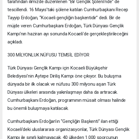
tarafından ilimizde düzenlenen “Bir Gençlik Şöleni’nde” de
tescillendi. 16 Mayıs’taki şölene katılan Cumhurbaşkanı Recep
Tayyip Erdoğan, “Kocaeli gençliğin başkentidir” dedi. Bir de
müjde veren Cumhurbaşkanı Erdoğan, Türk Dünyası Gençlik
Kampı’nın haziran ayı sonunda Kocaeli’de gerçekleştirileceğini
açıkladı.
300 MİLYONLUK NÜFUSU TEMSİL EDİYOR
Türk Dünyası Gençlik Kampı için Kocaeli Büyükşehir
Belediyesi’nin Aytepe Diriliş Kampı öne çıkıyor. Bu buluşma
dünyada bir ilk olacak ve nüfusu 300 milyonu aşan Türk
Dünyası ülkeleri arasında yakınlaşmayı daha da artıracak.
Cumhurbaşkanı Erdoğan, programının müsait olması halinde
bu önemli buluşmaya katılacak.
Cumhurbaşkanı Erdoğan’ın “Gençliğin Başkenti” ilan ettiği
Kocaeli’deki uluslararası organizasyonlar, Türk Dünyası Gençlik
Kampı ile sınırlı kalmayacak. 40 ülkeden 1.000 sporcunun