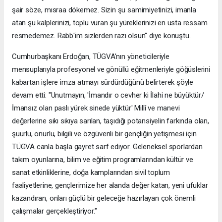
şair söze, mısraa dökemez. Sizin şu samimiyetinizi, imanla
atan şu kalplerinizi, toplu vuran şu yüreklerinizi en usta ressam
resmedemez. Rabb'im sizlerden razı olsun" diye konuştu.
Cumhurbaşkanı Erdoğan, TÜGVA'nın yöneticileriyle
mensuplarıyla profesyonel ve gönüllü eğitmenleriyle göğüslerini
kabartan işlere imza atmayı sürdürdüğünü belirterek şöyle
devam etti: "Unutmayın, 'İmandır o cevher ki İlahi ne büyüktür/
İmansız olan paslı yürek sinede yüktür' Millî ve manevi
değerlerine sıkı sıkıya sarılan, taşıdığı potansiyelin farkında olan,
şuurlu, onurlu, bilgili ve özgüvenli bir gençliğin yetişmesi için
TÜGVA canla başla gayret sarf ediyor. Geleneksel sporlardan
takım oyunlarına, bilim ve eğitim programlarından kültür ve
sanat etkinliklerine, doğa kamplarından sivil toplum
faaliyetlerine, gençlerimize her alanda değer katan, yeni ufuklar
kazandıran, onları güçlü bir geleceğe hazırlayan çok önemli
çalışmalar gerçekleştiriyor.”