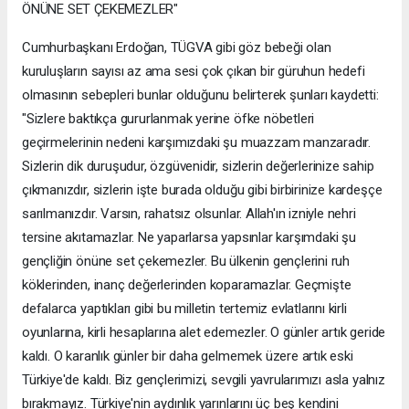
ÖNÜNE SET ÇEKEMEZLER"
Cumhurbaşkanı Erdoğan, TÜGVA gibi göz bebeği olan
kuruluşların sayısı az ama sesi çok çıkan bir güruhun hedefi
olmasının sebepleri bunlar olduğunu belirterek şunları kaydetti:
"Sizlere baktıkça gururlanmak yerine öfke nöbetleri
geçirmelerinin nedeni karşımızdaki şu muazzam manzaradır.
Sizlerin dik duruşudur, özgüvenidir, sizlerin değerlerinize sahip
çıkmanızdır, sizlerin işte burada olduğu gibi birbirinize kardeşçe
sarılmanızdır. Varsın, rahatsız olsunlar. Allah'ın izniyle nehri
tersine akıtamazlar. Ne yaparlarsa yapsınlar karşımdaki şu
gençliğin önüne set çekemezler. Bu ülkenin gençlerini ruh
köklerinden, inanç değerlerinden koparamazlar. Geçmişte
defalarca yaptıkları gibi bu milletin tertemiz evlatlarını kirli
oyunlarına, kirli hesaplarına alet edemezler. O günler artık geride
kaldı. O karanlık günler bir daha gelmemek üzere artık eski
Türkiye'de kaldı. Biz gençlerimizi, sevgili yavrularımızı asla yalnız
bırakmayız. Türkiye'nin aydınlık yarınlarını üç beş kendini