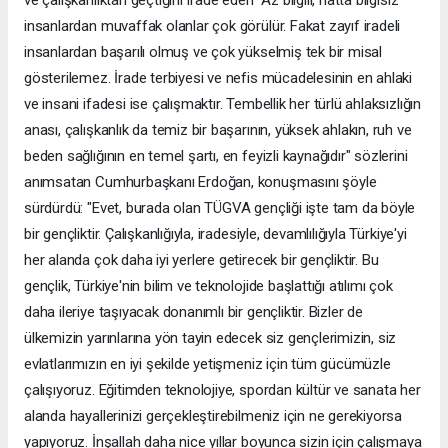
insanlardan muvaffak olanlar çok görülür. Fakat zayıf iradeli
insanlardan başarılı olmuş ve çok yükselmiş tek bir misal
gösterilemez. İrade terbiyesi ve nefis mücadelesinin en ahlaki
ve insani ifadesi ise çalışmaktır. Tembellik her türlü ahlaksızlığın
anası, çalışkanlık da temiz bir başarının, yüksek ahlakın, ruh ve
beden sağlığının en temel şartı, en feyizli kaynağıdır" sözlerini
anımsatan Cumhurbaşkanı Erdoğan, konuşmasını şöyle
sürdürdü: "Evet, burada olan TÜGVA gençliği işte tam da böyle
bir gençliktir. Çalışkanlığıyla, iradesiyle, devamlılığıyla Türkiye'yi
her alanda çok daha iyi yerlere getirecek bir gençliktir. Bu
gençlik, Türkiye'nin bilim ve teknolojide başlattığı atılımı çok
daha ileriye taşıyacak donanımlı bir gençliktir. Bizler de
ülkemizin yarınlarına yön tayin edecek siz gençlerimizin, siz
evlatlarımızın en iyi şekilde yetişmeniz için tüm gücümüzle
çalışıyoruz. Eğitimden teknolojiye, spordan kültür ve sanata her
alanda hayallerinizi gerçekleştirebilmeniz için ne gerekiyorsa
yapıyoruz. İnşallah daha nice yıllar boyunca sizin için çalışmaya