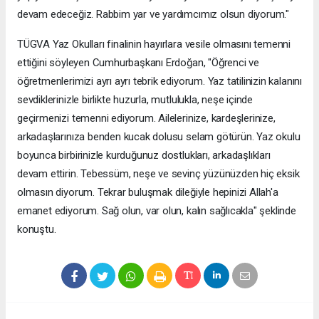
devam edeceğiz. Rabbim yar ve yardımcımız olsun diyorum."
TÜGVA Yaz Okulları finalinin hayırlara vesile olmasını temenni
ettiğini söyleyen Cumhurbaşkanı Erdoğan, "Öğrenci ve
öğretmenlerimizi ayrı ayrı tebrik ediyorum. Yaz tatilinizin kalanını
sevdiklerinizle birlikte huzurla, mutlulukla, neşe içinde
geçirmenizi temenni ediyorum. Ailelerinize, kardeşlerinize,
arkadaşlarınıza benden kucak dolusu selam götürün. Yaz okulu
boyunca birbirinizle kurduğunuz dostlukları, arkadaşlıkları
devam ettirin. Tebessüm, neşe ve sevinç yüzünüzden hiç eksik
olmasın diyorum. Tekrar buluşmak dileğiyle hepinizi Allah'a
emanet ediyorum. Sağ olun, var olun, kalın sağlıcakla" şeklinde
konuştu.