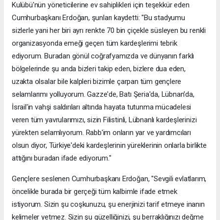
Kulübü'nün yöneticilerine ev sahiplikleri için teşekkür eden
Cumhurbaşkanı Erdoğan, şunları kaydetti: "Bu stadyumu
sizlerle yani her biri ayrı renkte 70 bin çiçekle süsleyen bu renkli
organizasyonda emeği geçen tüm kardeşlerimi tebrik
ediyorum. Buradan gönül coğrafyamızda ve dünyanın farklı
bölgelerinde şu anda bizleri takip eden, bizlere dua eden,
uzakta olsalar bile kalpleri bizimle çarpan tüm gençlere
selamlarımı yolluyorum. Gazze'de, Batı Şeria'da, Lübnan'da,
İsrail'in vahşi saldırıları altında hayata tutunma mücadelesi
veren tüm yavrularımızı, sizin Filistinli, Lübnanlı kardeşlerinizi
yürekten selamlıyorum. Rabb'im onların yar ve yardımcıları
olsun diyor, Türkiye'deki kardeşlerinin yüreklerinin onlarla birlikte
attığını buradan ifade ediyorum."
Gençlere seslenen Cumhurbaşkanı Erdoğan, "Sevgili evlatlarım,
öncelikle burada bir gerçeği tüm kalbimle ifade etmek
istiyorum. Sizin şu coşkunuzu, şu enerjinizi tarif etmeye inanın
kelimeler yetmez. Sizin şu güzelliğinizi, şu berraklığınızı değme