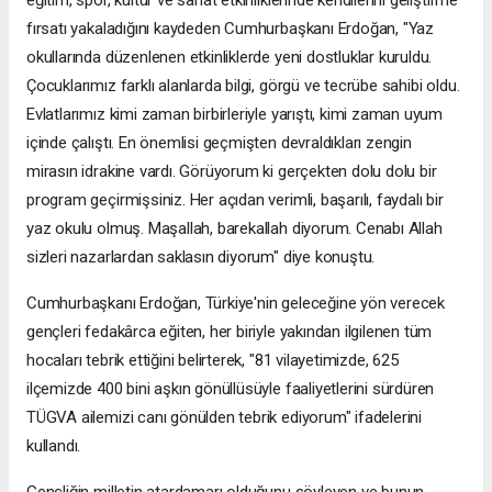
fırsatı yakaladığını kaydeden Cumhurbaşkanı Erdoğan, "Yaz
okullarında düzenlenen etkinliklerde yeni dostluklar kuruldu.
Çocuklarımız farklı alanlarda bilgi, görgü ve tecrübe sahibi oldu.
Evlatlarımız kimi zaman birbirleriyle yarıştı, kimi zaman uyum
içinde çalıştı. En önemlisi geçmişten devraldıkları zengin
mirasın idrakine vardı. Görüyorum ki gerçekten dolu dolu bir
program geçirmişsiniz. Her açıdan verimli, başarılı, faydalı bir
yaz okulu olmuş. Maşallah, barekallah diyorum. Cenabı Allah
sizleri nazarlardan saklasın diyorum" diye konuştu.
Cumhurbaşkanı Erdoğan, Türkiye'nin geleceğine yön verecek
gençleri fedakârca eğiten, her biriyle yakından ilgilenen tüm
hocaları tebrik ettiğini belirterek, "81 vilayetimizde, 625
ilçemizde 400 bini aşkın gönüllüsüyle faaliyetlerini sürdüren
TÜGVA ailemizi canı gönülden tebrik ediyorum" ifadelerini
kullandı.
Gençliğin milletin atardamarı olduğunu söyleyen ve bunun