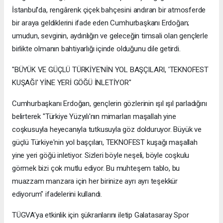
İstanbul'da, rengârenk çiçek bahçesini andıran bir atmosferde
bir araya geldiklerini ifade eden Cumhurbaşkanı Erdoğan;
umudun, sevginin, aydınlığın ve geleceğin timsali olan gençlerle
birlikte olmanın bahtiyarlığı içinde olduğunu dile getirdi.
"BÜYÜK VE GÜÇLÜ TÜRKİYE'NİN YOL BAŞÇILARI, 'TEKNOFEST
KUŞAĞI' YİNE YERİ GÖĞÜ İNLETİYOR"
Cumhurbaşkanı Erdoğan, gençlerin gözlerinin ışıl ışıl parladığını
belirterek "Türkiye Yüzyılı'nın mimarları maşallah yine
coşkusuyla heyecanıyla tutkusuyla göz dolduruyor. Büyük ve
güçlü Türkiye'nin yol başçıları, TEKNOFEST kuşağı maşallah
yine yeri göğü inletiyor. Sizleri böyle neşeli, böyle coşkulu
görmek bizi çok mutlu ediyor. Bu muhteşem tablo, bu
muazzam manzara için her birinize ayrı ayrı teşekkür
ediyorum" ifadelerini kullandı.
TÜGVA'ya etkinlik için şükranlarını iletip Galatasaray Spor