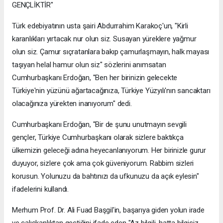
GENÇLİKTİR"
Türk edebiyatının usta şairi Abdurrahim Karakoç'un, "Kirli
karanlıkları yırtacak nur olun siz. Susayan yüreklere yağmur
olun siz. Çamur sıçratanlara bakıp çamurlaşmayın, halk mayası
taşıyan helal hamur olun siz" sözlerini anımsatan
Cumhurbaşkanı Erdoğan, "Ben her birinizin gelecekte
Türkiye'nin yüzünü ağartacağınıza, Türkiye Yüzyılı'nın sancaktarı
olacağınıza yürekten inanıyorum" dedi.
Cumhurbaşkanı Erdoğan, "Bir de şunu unutmayın sevgili
gençler, Türkiye Cumhurbaşkanı olarak sizlere baktıkça
ülkemizin geleceği adına heyecanlanıyorum. Her birinizle gurur
duyuyor, sizlere çok ama çok güveniyorum. Rabbim sizleri
korusun. Yolunuzu da bahtınızı da ufkunuzu da açık eylesin"
ifadelerini kullandı.
Merhum Prof. Dr. Ali Fuad Başgil'in, başarıya giden yolun irade
ve çalışkanlıktan geçtiğini ifade eden "Az bilgili, hatta bilgisiz