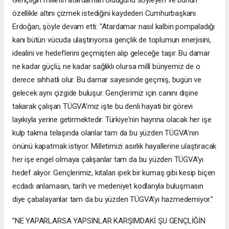
özellikle altını çizmek istediğini kaydeden Cumhurbaşkanı
Erdoğan, şöyle devam etti: "Atardamar nasıl kalbin pompaladığı
kanı bütün vücuda ulaştırıyorsa gençlik de toplumun enerjisini,
idealini ve hedeflerini geçmişten alıp geleceğe taşır. Bu damar
ne kadar güçlü, ne kadar sağlıklı olursa millî bünyemiz de o
derece sıhhatli olur. Bu damar sayesinde geçmiş, bugün ve
gelecek aynı çizgide buluşur. Gençlerimiz için canını dişine
takarak çalışan TÜGVA'mız işte bu denli hayati bir görevi
layıkıyla yerine getirmektedir. Türkiye'nin hayrına olacak her işe
kulp takma telaşında olanlar tam da bu yüzden TÜGVA'nın
önünü kapatmak istiyor. Milletimizi asırlık hayallerine ulaştıracak
her işe engel olmaya çalışanlar tam da bu yüzden TÜGVA'yı
hedef alıyor. Gençlerimiz, kıtaları ipek bir kumaş gibi kesip biçen
ecdadı anlamasın, tarih ve medeniyet kodlarıyla buluşmasın
diye çabalayanlar tam da bu yüzden TÜGVA'yı hazmedemiyor."
"NE YAPARLARSA YAPSINLAR KARŞIMDAKİ ŞU GENÇLİĞİN