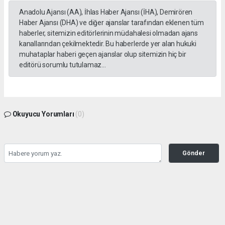
Anadolu Ajansı (AA), İhlas Haber Ajansı (İHA), Demirören
Haber Ajansı (DHA) ve diğer ajanslar tarafından eklenen tüm
haberler, sitemizin editörlerinin müdahalesi olmadan ajans
kanallarından çekilmektedir. Bu haberlerde yer alan hukuki
muhataplar haberi geçen ajanslar olup sitemizin hiç bir
editörü sorumlu tutulamaz...
Okuyucu Yorumları
(0)
Gönder
Yorum yazarak Topluluk Kuralları’nı kabul etmiş bulunuyor ve gazetesondakika.com
sitesine yaptığınız yorumunuzla ilgili doğrudan veya dolaylı tüm sorumluluğu tek
başınıza üstleniyorsunuz. Yazılan tüm yorumlardan site yönetimi hiçbir şekilde
sorumlu tutulamaz.