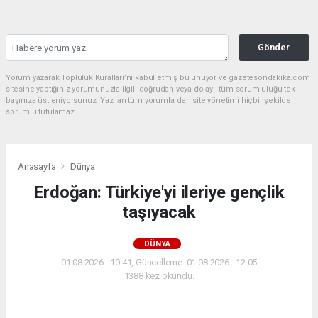
Gönder
Yorum yazarak Topluluk Kuralları’nı kabul etmiş bulunuyor ve gazetesondakika.com
sitesine yaptığınız yorumunuzla ilgili doğrudan veya dolaylı tüm sorumluluğu tek
başınıza üstleniyorsunuz. Yazılan tüm yorumlardan site yönetimi hiçbir şekilde
sorumlu tutulamaz.
Anasayfa
Dünya
Erdoğan: Türkiye'yi ileriye gençlik
taşıyacak
DÜNYA
01.08.2026 - 10:41, Güncelleme: 01.08.2026 - 12:05
1388 kez okundu.