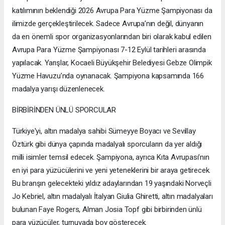
katılımının beklendiği 2026 Avrupa Para Yüzme Şampiyonası da
ilimizde gerçekleştirilecek. Sadece Avrupa’nın değil, dünyanın
da en önemli spor organizasyonlarından biri olarak kabul edilen
Avrupa Para Yüzme Şampiyonası 7-12 Eylül tarihleri arasında
yapılacak. Yarışlar, Kocaeli Büyükşehir Belediyesi Gebze Olimpik
Yüzme Havuzu’nda oynanacak. Şampiyona kapsamında 166
madalya yarışı düzenlenecek.
BİRBİRİNDEN ÜNLÜ SPORCULAR
Türkiye'yi, altın madalya sahibi Sümeyye Boyacı ve Sevillay
Öztürk gibi dünya çapında madalyalı sporcuların da yer aldığı
milli isimler temsil edecek. Şampiyona, ayrıca Kıta Avrupası’nın
en iyi para yüzücülerini ve yeni yeteneklerini bir araya getirecek.
Bu branşın gelecekteki yıldız adaylarından 19 yaşındaki Norveçli
Jo Kebriel, altın madalyalı İtalyan Giulia Ghiretti, altın madalyaları
bulunan Faye Rogers, Alman Josia Topf gibi birbirinden ünlü
para yüzücüler, turnuvada boy gösterecek.