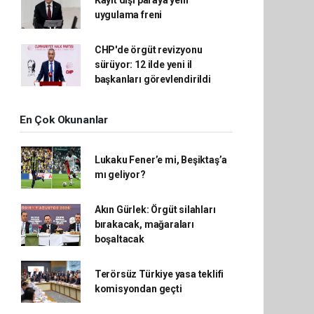
Kayıt dışı paraya yeni
uygulama freni
CHP'de örgüt revizyonu
sürüyor: 12 ilde yeni il
başkanları görevlendirildi
En Çok Okunanlar
Lukaku Fener’e mi, Beşiktaş’a
mı geliyor?
Akın Gürlek: Örgüt silahları
bırakacak, mağaraları
boşaltacak
Terörsüz Türkiye yasa teklifi
komisyondan geçti