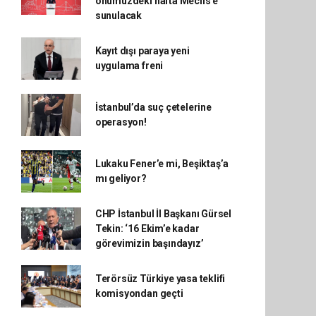
önümüzdeki hafta Meclis'e
sunulacak
Kayıt dışı paraya yeni
uygulama freni
İstanbul’da suç çetelerine
operasyon!
Lukaku Fener’e mi, Beşiktaş’a
mı geliyor?
CHP İstanbul İl Başkanı Gürsel
Tekin: ‘16 Ekim’e kadar
görevimizin başındayız’
Terörsüz Türkiye yasa teklifi
komisyondan geçti