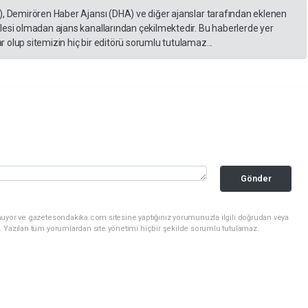
), Demirören Haber Ajansı (DHA) ve diğer ajanslar tarafından eklenen
lesi olmadan ajans kanallarından çekilmektedir. Bu haberlerde yer
 olup sitemizin hiç bir editörü sorumlu tutulamaz...
Gönder
nuyor ve gazetesondakika.com sitesine yaptığınız yorumunuzla ilgili doğrudan veya
. Yazılan tüm yorumlardan site yönetimi hiçbir şekilde sorumlu tutulamaz.