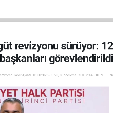
üt revizyonu sürüyor: 12 i
başkanları görevlendirild
mirören Haber Ajansı | 01.08.2026 - 16:23, Güncelleme: 02.08.2026 - 18:59