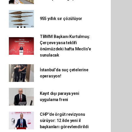
955 yıllık sır çözülüyor
TBMM Başkanı Kurtulmuş:
Çerçeve yasa teklifi
önümüzdeki hafta Meclis'e
sunulacak
İstanbul’da suç çetelerine
operasyon!
Kayıt dışı paraya yeni
uygulama freni
CHP'de örgüt revizyonu
sürüyor: 12 ilde yeni il
başkanları görevlendirildi