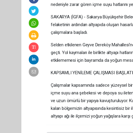
nedeniyle zarar gören içme suyu hatlarını y
SAKARYA (İGFA) - Sakarya Büyükşehir Beled
felaketinin ardından altyapıda oluşan hasarl
çalışmalara başladı.
Selden etkilenen Geyve Dereköy Mahallesi’nd
geçti. Yol kaymaları ile birlikte altyapı ha
etkilememesi için bayramda da yoğun mesai
KAPSAMLI YENİLEME ÇALIŞMASI BAŞLATI
Çalışmalar kapsamında sadece yüzeysel bir o
içme suyu ana şebekesi ve depoya su ileten t
ve uzun ömürlü bir yapıya kavuşturuluyor. K
kalan bölgemizin altyapısında kesintisiz bir
altyapı ağı ile ilçemizi yoğun yağışlara karşı g