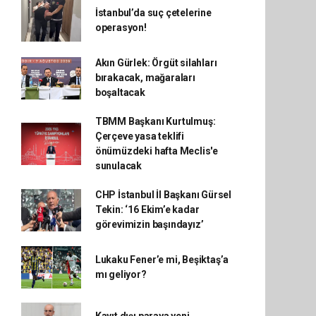
İstanbul’da suç çetelerine
operasyon!
Akın Gürlek: Örgüt silahları
bırakacak, mağaraları
boşaltacak
TBMM Başkanı Kurtulmuş:
Çerçeve yasa teklifi
önümüzdeki hafta Meclis'e
sunulacak
CHP İstanbul İl Başkanı Gürsel
Tekin: ‘16 Ekim’e kadar
görevimizin başındayız’
Lukaku Fener’e mi, Beşiktaş’a
mı geliyor?