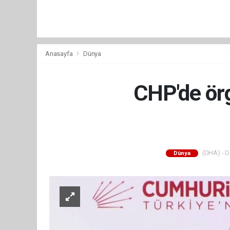
Anasayfa
Dünya
CHP'de örg
(DHA) - De
Dünya