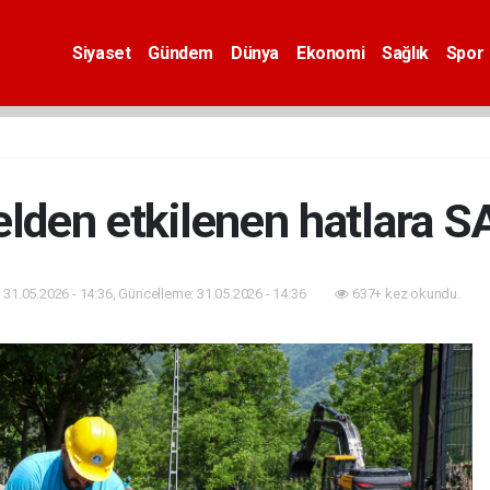
Siyaset
Gündem
Dünya
Ekonomi
Sağlık
Spor
elden etkilenen hatlara S
31.05.2026 - 14:36, Güncelleme: 31.05.2026 - 14:36
637+ kez okundu.