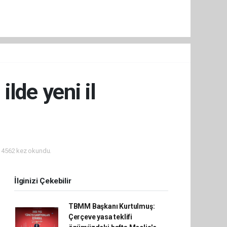
lde yeni il
i
4562 kez okundu.
İlginizi Çekebilir
TBMM Başkanı Kurtulmuş:
Çerçeve yasa teklifi