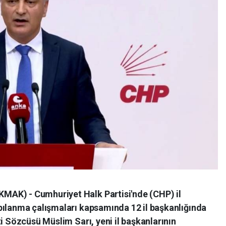
AK) - Cumhuriyet Halk Partisi'nde (CHP) il
pılanma çalışmaları kapsamında 12 il başkanlığında
ti Sözcüsü Müslim Sarı, yeni il başkanlarının