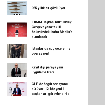
955 yıllık sır çözülüyor
TBMM Başkanı Kurtulmuş:
Çerçeve yasa teklifi
önümüzdeki hafta Meclis'e
sunulacak
İstanbul’da suç çetelerine
operasyon!
Kayıt dışı paraya yeni
uygulama freni
CHP'de örgüt revizyonu
sürüyor: 12 ilde yeni il
başkanları görevlendirildi