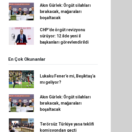
Akın Gürlek: Örgüt silahları
bırakacak, mağaraları
boşaltacak
CHP'de örgüt revizyonu
sürüyor: 12 ilde yeni il
başkanları görevlendirildi
En Çok Okunanlar
Lukaku Fener’e mi, Beşiktaş’a
mı geliyor?
Akın Gürlek: Örgüt silahları
bırakacak, mağaraları
boşaltacak
Terörsüz Türkiye yasa teklifi
komisyondan geçti