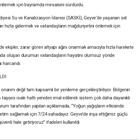
enilemek için bayramda mesaisini sürdürdü.
iyesi Su ve Kanalizasyon İdaresi (SASKİ), Geyve'de yaşanan sel
arı hızla gidermek ve vatandaşların mağduriyetini önlemek için
e ekipler, zarar gören altyapı ağını onarmak amacıyla hızla harekete
tlarında oluşan durumun vatandaşların hayatını olumsuz yönde
 harcandı.
LDI
narım değil tam kapsamlı bir yenileme gerçekleştiriliyor. Bölgenin
aşıyıcı isale hattı yeniden imal edilerek sistem çok daha dayanıklı
urum tarafından yapılan açıklamada, “Yoğun yağışların etkisinde
 iletim sağlamak için 7/24 sahadayız. Geyve’de inşa ettiğimiz güçlü
üvenli hale getiriyoruz” ifadeleri kullanıldı.