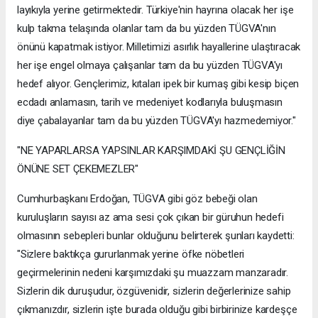
layıkıyla yerine getirmektedir. Türkiye'nin hayrına olacak her işe
kulp takma telaşında olanlar tam da bu yüzden TÜGVA'nın
önünü kapatmak istiyor. Milletimizi asırlık hayallerine ulaştıracak
her işe engel olmaya çalışanlar tam da bu yüzden TÜGVA'yı
hedef alıyor. Gençlerimiz, kıtaları ipek bir kumaş gibi kesip biçen
ecdadı anlamasın, tarih ve medeniyet kodlarıyla buluşmasın
diye çabalayanlar tam da bu yüzden TÜGVA'yı hazmedemiyor."
"NE YAPARLARSA YAPSINLAR KARŞIMDAKİ ŞU GENÇLİĞİN
ÖNÜNE SET ÇEKEMEZLER"
Cumhurbaşkanı Erdoğan, TÜGVA gibi göz bebeği olan
kuruluşların sayısı az ama sesi çok çıkan bir güruhun hedefi
olmasının sebepleri bunlar olduğunu belirterek şunları kaydetti:
"Sizlere baktıkça gururlanmak yerine öfke nöbetleri
geçirmelerinin nedeni karşımızdaki şu muazzam manzaradır.
Sizlerin dik duruşudur, özgüvenidir, sizlerin değerlerinize sahip
çıkmanızdır, sizlerin işte burada olduğu gibi birbirinize kardeşçe