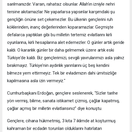
sarılmanızdır. Varsın, rahatsız olsunlar. Allah'ın izniyle nehri
tersine akıtamazlar. Ne yaparlarsa yapsınlar karşımdaki şu
gençliğin önüne set çekemezler. Bu ülkenin gençlerini ruh
köklerinden, inanç değerlerinden koparamazlar. Geçmişte
defalarca yaptıkları gibi bu milletin tertemiz evlatlarını kirli
oyunlarına, kirli hesaplarına alet edemezler. O günler artık geride
kaldı. O karanlık günler bir daha gelmemek üzere artık eski
Türkiye'de kaldı. Biz gençlerimizi, sevgili yavrularımızı asla yalnız
bırakmayız. Türkiye'nin aydınlık yarınlarını üç beş kendini
bilmeze yem ettirmeyiz. Tek bir evladımızın dahi ümitsizliğe
kapılmasına asla izin vermeyiz."
Cumhurbaşkanı Erdoğan, gençlere seslenerek, "Sizler tarihe
yön vermiş, bilime, sanata istikamet çizmiş, çağlar kapatmış,
çağlar açmış bir milletin evlatlarısınız" diye konuştu.
Gençlere, cihana hükmetmiş, 3 kıta 7 iklimde at koşturmuş
kahraman bir ecdadın torunları olduklarını hatırlatan