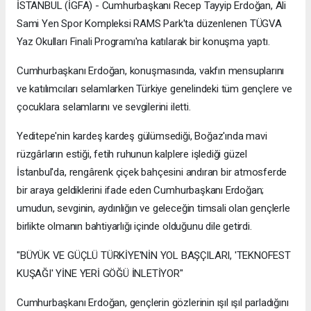
İSTANBUL (İGFA) - Cumhurbaşkanı Recep Tayyip Erdoğan, Ali
Sami Yen Spor Kompleksi RAMS Park'ta düzenlenen TÜGVA
Yaz Okulları Finali Programı'na katılarak bir konuşma yaptı.
Cumhurbaşkanı Erdoğan, konuşmasında, vakfın mensuplarını
ve katılımcıları selamlarken Türkiye genelindeki tüm gençlere ve
çocuklara selamlarını ve sevgilerini iletti.
Yeditepe'nin kardeş kardeş gülümsediği, Boğaz'ında mavi
rüzgârların estiği, fetih ruhunun kalplere işlediği güzel
İstanbul'da, rengârenk çiçek bahçesini andıran bir atmosferde
bir araya geldiklerini ifade eden Cumhurbaşkanı Erdoğan;
umudun, sevginin, aydınlığın ve geleceğin timsali olan gençlerle
birlikte olmanın bahtiyarlığı içinde olduğunu dile getirdi.
"BÜYÜK VE GÜÇLÜ TÜRKİYE'NİN YOL BAŞÇILARI, 'TEKNOFEST
KUŞAĞI' YİNE YERİ GÖĞÜ İNLETİYOR"
Cumhurbaşkanı Erdoğan, gençlerin gözlerinin ışıl ışıl parladığını