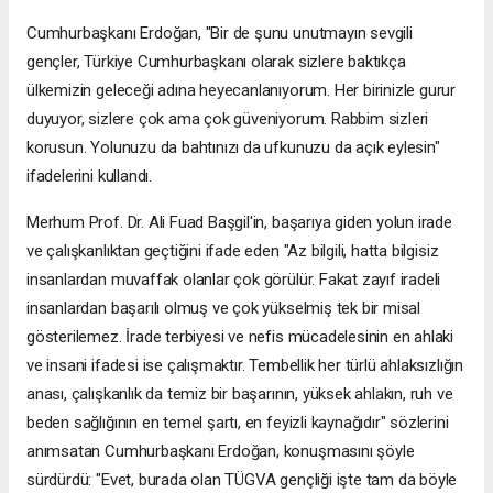
Cumhurbaşkanı Erdoğan, "Bir de şunu unutmayın sevgili
gençler, Türkiye Cumhurbaşkanı olarak sizlere baktıkça
ülkemizin geleceği adına heyecanlanıyorum. Her birinizle gurur
duyuyor, sizlere çok ama çok güveniyorum. Rabbim sizleri
korusun. Yolunuzu da bahtınızı da ufkunuzu da açık eylesin"
ifadelerini kullandı.
Merhum Prof. Dr. Ali Fuad Başgil'in, başarıya giden yolun irade
ve çalışkanlıktan geçtiğini ifade eden "Az bilgili, hatta bilgisiz
insanlardan muvaffak olanlar çok görülür. Fakat zayıf iradeli
insanlardan başarılı olmuş ve çok yükselmiş tek bir misal
gösterilemez. İrade terbiyesi ve nefis mücadelesinin en ahlaki
ve insani ifadesi ise çalışmaktır. Tembellik her türlü ahlaksızlığın
anası, çalışkanlık da temiz bir başarının, yüksek ahlakın, ruh ve
beden sağlığının en temel şartı, en feyizli kaynağıdır" sözlerini
anımsatan Cumhurbaşkanı Erdoğan, konuşmasını şöyle
sürdürdü: "Evet, burada olan TÜGVA gençliği işte tam da böyle