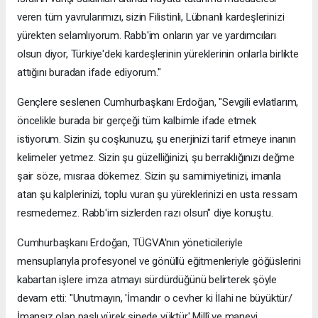
veren tüm yavrularımızı, sizin Filistinli, Lübnanlı kardeşlerinizi
yürekten selamlıyorum. Rabb'im onların yar ve yardımcıları
olsun diyor, Türkiye'deki kardeşlerinin yüreklerinin onlarla birlikte
attığını buradan ifade ediyorum."
Gençlere seslenen Cumhurbaşkanı Erdoğan, "Sevgili evlatlarım,
öncelikle burada bir gerçeği tüm kalbimle ifade etmek
istiyorum. Sizin şu coşkunuzu, şu enerjinizi tarif etmeye inanın
kelimeler yetmez. Sizin şu güzelliğinizi, şu berraklığınızı değme
şair söze, mısraa dökemez. Sizin şu samimiyetinizi, imanla
atan şu kalplerinizi, toplu vuran şu yüreklerinizi en usta ressam
resmedemez. Rabb'im sizlerden razı olsun" diye konuştu.
Cumhurbaşkanı Erdoğan, TÜGVA'nın yöneticileriyle
mensuplarıyla profesyonel ve gönüllü eğitmenleriyle göğüslerini
kabartan işlere imza atmayı sürdürdüğünü belirterek şöyle
devam etti: "Unutmayın, 'İmandır o cevher ki İlahi ne büyüktür/
İmansız olan paslı yürek sinede yüktür' Millî ve manevi