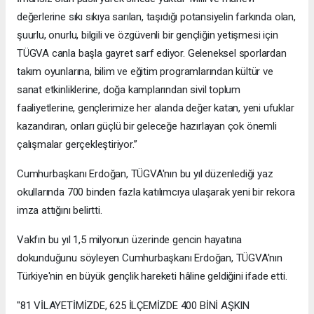
değerlerine sıkı sıkıya sarılan, taşıdığı potansiyelin farkında olan,
şuurlu, onurlu, bilgili ve özgüvenli bir gençliğin yetişmesi için
TÜGVA canla başla gayret sarf ediyor. Geleneksel sporlardan
takım oyunlarına, bilim ve eğitim programlarından kültür ve
sanat etkinliklerine, doğa kamplarından sivil toplum
faaliyetlerine, gençlerimize her alanda değer katan, yeni ufuklar
kazandıran, onları güçlü bir geleceğe hazırlayan çok önemli
çalışmalar gerçekleştiriyor.”
Cumhurbaşkanı Erdoğan, TÜGVA'nın bu yıl düzenlediği yaz
okullarında 700 binden fazla katılımcıya ulaşarak yeni bir rekora
imza attığını belirtti.
Vakfın bu yıl 1,5 milyonun üzerinde gencin hayatına
dokunduğunu söyleyen Cumhurbaşkanı Erdoğan, TÜGVA'nın
Türkiye'nin en büyük gençlik hareketi hâline geldiğini ifade etti.
"81 VİLAYETİMİZDE, 625 İLÇEMİZDE 400 BİNİ AŞKIN