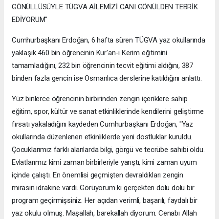
GÖNÜLLÜSÜYLE TÜGVA AİLEMİZİ CANI GÖNÜLDEN TEBRİK
EDİYORUM"
Cumhurbaşkanı Erdoğan, 6 hafta süren TÜGVA yaz okullarında
yaklaşık 460 bin öğrencinin Kur'an-ı Kerim eğitimini
tamamladığını, 232 bin öğrencinin tecvit eğitimi aldığını, 387
binden fazla gencin ise Osmanlıca derslerine katıldığını anlattı.
Yüz binlerce öğrencinin birbirinden zengin içeriklere sahip
eğitim, spor, kültür ve sanat etkinliklerinde kendilerini geliştirme
fırsatı yakaladığını kaydeden Cumhurbaşkanı Erdoğan, "Yaz
okullarında düzenlenen etkinliklerde yeni dostluklar kuruldu.
Çocuklarımız farklı alanlarda bilgi, görgü ve tecrübe sahibi oldu.
Evlatlarımız kimi zaman birbirleriyle yarıştı, kimi zaman uyum
içinde çalıştı. En önemlisi geçmişten devraldıkları zengin
mirasın idrakine vardı. Görüyorum ki gerçekten dolu dolu bir
program geçirmişsiniz. Her açıdan verimli, başarılı, faydalı bir
yaz okulu olmuş. Maşallah, barekallah diyorum. Cenabı Allah