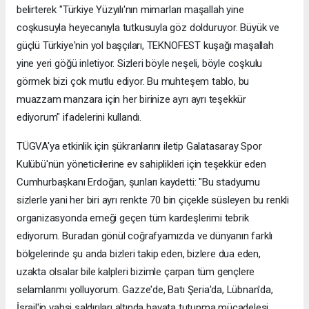
belirterek "Türkiye Yüzyılı'nın mimarları maşallah yine
coşkusuyla heyecanıyla tutkusuyla göz dolduruyor. Büyük ve
güçlü Türkiye'nin yol başçıları, TEKNOFEST kuşağı maşallah
yine yeri göğü inletiyor. Sizleri böyle neşeli, böyle coşkulu
görmek bizi çok mutlu ediyor. Bu muhteşem tablo, bu
muazzam manzara için her birinize ayrı ayrı teşekkür
ediyorum" ifadelerini kullandı.
TÜGVA'ya etkinlik için şükranlarını iletip Galatasaray Spor
Kulübü'nün yöneticilerine ev sahiplikleri için teşekkür eden
Cumhurbaşkanı Erdoğan, şunları kaydetti: "Bu stadyumu
sizlerle yani her biri ayrı renkte 70 bin çiçekle süsleyen bu renkli
organizasyonda emeği geçen tüm kardeşlerimi tebrik
ediyorum. Buradan gönül coğrafyamızda ve dünyanın farklı
bölgelerinde şu anda bizleri takip eden, bizlere dua eden,
uzakta olsalar bile kalpleri bizimle çarpan tüm gençlere
selamlarımı yolluyorum. Gazze'de, Batı Şeria'da, Lübnan'da,
İsrail'in vahşi saldırıları altında hayata tutunma mücadelesi