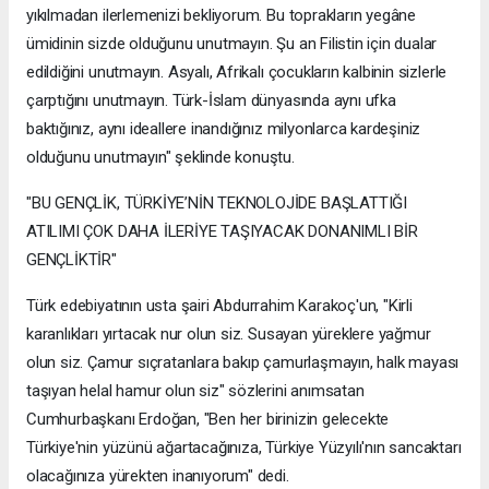
yıkılmadan ilerlemenizi bekliyorum. Bu toprakların yegâne
ümidinin sizde olduğunu unutmayın. Şu an Filistin için dualar
edildiğini unutmayın. Asyalı, Afrikalı çocukların kalbinin sizlerle
çarptığını unutmayın. Türk-İslam dünyasında aynı ufka
baktığınız, aynı ideallere inandığınız milyonlarca kardeşiniz
olduğunu unutmayın" şeklinde konuştu.
"BU GENÇLİK, TÜRKİYE’NİN TEKNOLOJİDE BAŞLATTIĞI
ATILIMI ÇOK DAHA İLERİYE TAŞIYACAK DONANIMLI BİR
GENÇLİKTİR"
Türk edebiyatının usta şairi Abdurrahim Karakoç'un, "Kirli
karanlıkları yırtacak nur olun siz. Susayan yüreklere yağmur
olun siz. Çamur sıçratanlara bakıp çamurlaşmayın, halk mayası
taşıyan helal hamur olun siz" sözlerini anımsatan
Cumhurbaşkanı Erdoğan, "Ben her birinizin gelecekte
Türkiye'nin yüzünü ağartacağınıza, Türkiye Yüzyılı'nın sancaktarı
olacağınıza yürekten inanıyorum" dedi.