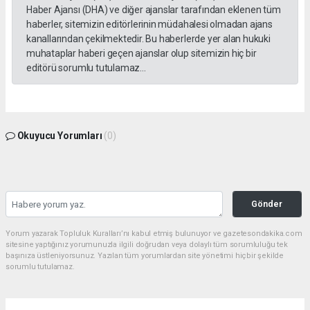
Haber Ajansı (DHA) ve diğer ajanslar tarafından eklenen tüm
haberler, sitemizin editörlerinin müdahalesi olmadan ajans
kanallarından çekilmektedir. Bu haberlerde yer alan hukuki
muhataplar haberi geçen ajanslar olup sitemizin hiç bir
editörü sorumlu tutulamaz...
Okuyucu Yorumları
(0)
Gönder
Yorum yazarak Topluluk Kuralları’nı kabul etmiş bulunuyor ve gazetesondakika.com
sitesine yaptığınız yorumunuzla ilgili doğrudan veya dolaylı tüm sorumluluğu tek
başınıza üstleniyorsunuz. Yazılan tüm yorumlardan site yönetimi hiçbir şekilde
sorumlu tutulamaz.