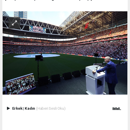
Erkek
|
Kadın
(Haberi Sesli Oku)