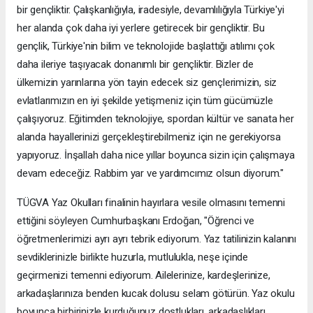
bir gençliktir. Çalışkanlığıyla, iradesiyle, devamlılığıyla Türkiye'yi
her alanda çok daha iyi yerlere getirecek bir gençliktir. Bu
gençlik, Türkiye'nin bilim ve teknolojide başlattığı atılımı çok
daha ileriye taşıyacak donanımlı bir gençliktir. Bizler de
ülkemizin yarınlarına yön tayin edecek siz gençlerimizin, siz
evlatlarımızın en iyi şekilde yetişmeniz için tüm gücümüzle
çalışıyoruz. Eğitimden teknolojiye, spordan kültür ve sanata her
alanda hayallerinizi gerçekleştirebilmeniz için ne gerekiyorsa
yapıyoruz. İnşallah daha nice yıllar boyunca sizin için çalışmaya
devam edeceğiz. Rabbim yar ve yardımcımız olsun diyorum."
TÜGVA Yaz Okulları finalinin hayırlara vesile olmasını temenni
ettiğini söyleyen Cumhurbaşkanı Erdoğan, "Öğrenci ve
öğretmenlerimizi ayrı ayrı tebrik ediyorum. Yaz tatilinizin kalanını
sevdiklerinizle birlikte huzurla, mutlulukla, neşe içinde
geçirmenizi temenni ediyorum. Ailelerinize, kardeşlerinize,
arkadaşlarınıza benden kucak dolusu selam götürün. Yaz okulu
boyunca birbirinizle kurduğunuz dostlukları, arkadaşlıkları