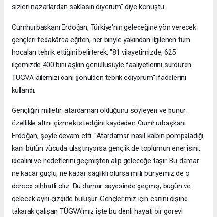
sizleri nazarlardan saklasın diyorum" diye konuştu.
Cumhurbaşkanı Erdoğan, Türkiye'nin geleceğine yön verecek
gençleri fedakârca eğiten, her biriyle yakından ilgilenen tüm
hocaları tebrik ettiğini belirterek, "81 vilayetimizde, 625
ilçemizde 400 bini aşkın gönüllüsüyle faaliyetlerini sürdüren
TÜGVA ailemizi canı gönülden tebrik ediyorum" ifadelerini
kullandı.
Gençliğin milletin atardamarı olduğunu söyleyen ve bunun
özellikle altını çizmek istediğini kaydeden Cumhurbaşkanı
Erdoğan, şöyle devam etti: "Atardamar nasıl kalbin pompaladığı
kanı bütün vücuda ulaştırıyorsa gençlik de toplumun enerjisini,
idealini ve hedeflerini geçmişten alıp geleceğe taşır. Bu damar
ne kadar güçlü, ne kadar sağlıklı olursa millî bünyemiz de o
derece sıhhatli olur. Bu damar sayesinde geçmiş, bugün ve
gelecek aynı çizgide buluşur. Gençlerimiz için canını dişine
takarak çalışan TÜGVA'mız işte bu denli hayati bir görevi