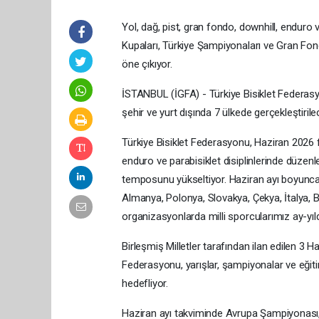
Yol, dağ, pist, gran fondo, downhill, enduro 
Kupaları, Türkiye Şampiyonaları ve Gran Fo
öne çıkıyor.
İSTANBUL (İGFA) - Türkiye Bisiklet Federasyo
şehir ve yurt dışında 7 ülkede gerçekleştiril
Türkiye Bisiklet Federasyonu, Haziran 2026 f
enduro ve parabisiklet disiplinlerinde düzen
temposunu yükseltiyor. Haziran ayı boyunca Tü
Almanya, Polonya, Slovakya, Çekya, İtalya,
organizasyonlarda milli sporcularımız ay-yıl
Birleşmiş Milletler tarafından ilan edilen 3 
Federasyonu, yarışlar, şampiyonalar ve eğiti
hedefliyor.
Haziran ayı takviminde Avrupa Şampiyonası,