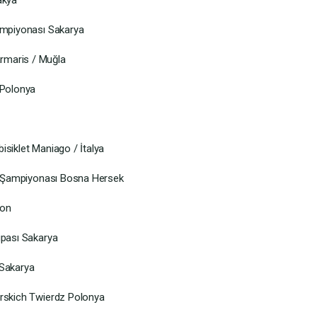
akya
Şampiyonası Sakarya
rmaris / Muğla
 Polonya
isiklet Maniago / İtalya
eti Şampiyonası Bosna Hersek
zon
upası Sakarya
 Sakarya
urskich Twierdz Polonya