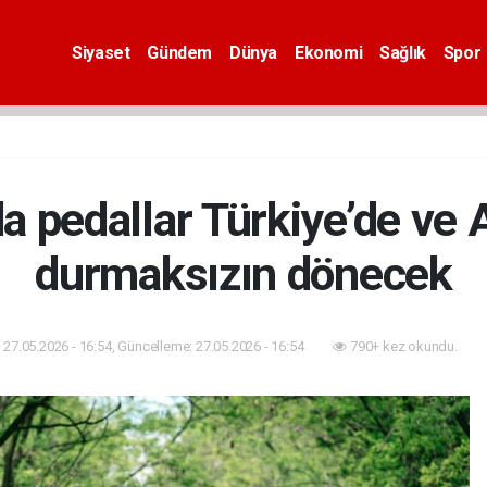
Siyaset
Gündem
Dünya
Ekonomi
Sağlık
Spor
da pedallar Türkiye’de ve 
durmaksızın dönecek
27.05.2026 - 16:54, Güncelleme: 27.05.2026 - 16:54
790+ kez okundu.