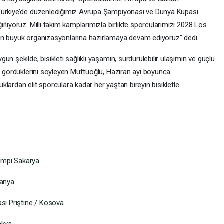
 Türkiye’de düzenlediğimiz Avrupa Şampiyonası ve Dünya Kupası
rlıyoruz. Milli takım kamplarımızla birlikte sporcularımızı 2028 Los
in büyük organizasyonlarına hazırlamaya devam ediyoruz" dedi.
n şekilde, bisikleti sağlıklı yaşamın, sürdürülebilir ulaşımın ve güçlü
ak gördüklerini söyleyen Müftüoğlu, Haziran ayı boyunca
lardan elit sporculara kadar her yaştan bireyin bisikletle
Kampı Sakarya
manya
ası Priştine / Kosova