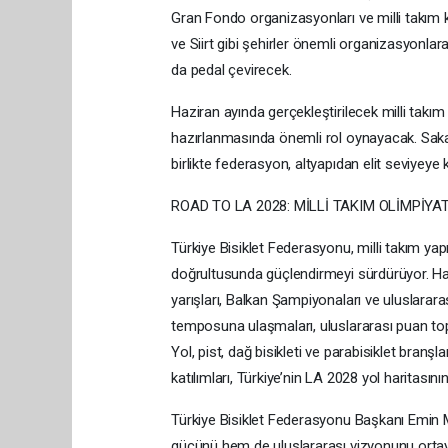
Gran Fondo organizasyonları ve milli takım 
ve Siirt gibi şehirler önemli organizasyonlara
da pedal çevirecek.
Haziran ayında gerçekleştirilecek milli takım
hazırlanmasında önemli rol oynayacak. Sak
birlikte federasyon, altyapıdan elit seviyey
ROAD TO LA 2028: MİLLİ TAKIM OLİMPİYA
Türkiye Bisiklet Federasyonu, milli takım y
doğrultusunda güçlendirmeyi sürdürüyor. Ha
yarışları, Balkan Şampiyonaları ve uluslarara
temposuna ulaşmaları, uluslararası puan to
Yol, pist, dağ bisikleti ve parabisiklet branşla
katılımları, Türkiye’nin LA 2028 yol haritasını
Türkiye Bisiklet Federasyonu Başkanı Emin M
gücünü hem de uluslararası vizyonunu ortay