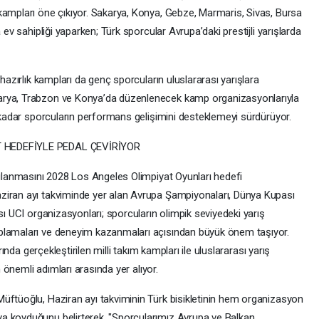
kampları öne çıkıyor. Sakarya, Konya, Gebze, Marmaris, Sivas, Bursa
 ev sahipliği yaparken; Türk sporcular Avrupa’daki prestijli yarışlarda
 hazırlık kampları da genç sporcuların uluslararası yarışlara
arya, Trabzon ve Konya’da düzenlenecek kamp organizasyonlarıyla
e kadar sporcuların performans gelişimini desteklemeyi sürdürüyor.
T HEDEFİYLE PEDAL ÇEVİRİYOR
apılanmasını 2028 Los Angeles Olimpiyat Oyunları hedefi
ziran ayı takviminde yer alan Avrupa Şampiyonaları, Dünya Kupası
sı UCI organizasyonları; sporcuların olimpik seviyedeki yarış
plamaları ve deneyim kazanmaları açısından büyük önem taşıyor.
rında gerçekleştirilen milli takım kampları ile uluslararası yarış
n önemli adımları arasında yer alıyor.
üftüoğlu, Haziran ayı takviminin Türk bisikletinin hem organizasyon
a koyduğunu belirterek, "Sporcularımız Avrupa ve Balkan