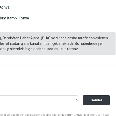
 Konya
 Takım Kampı Konya
), Demirören Haber Ajansı (DHA) ve diğer ajanslar tarafından eklenen
lesi olmadan ajans kanallarından çekilmektedir. Bu haberlerde yer
 olup sitemizin hiç bir editörü sorumlu tutulamaz...
Gönder
nuyor ve gazetesondakika.com sitesine yaptığınız yorumunuzla ilgili doğrudan veya