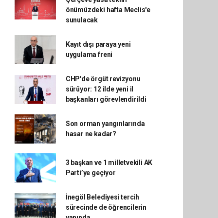
önümüzdeki hafta Meclis'e
sunulacak
Kayıt dışı paraya yeni
uygulama freni
CHP'de örgüt revizyonu
sürüyor: 12 ilde yeni il
başkanları görevlendirildi
Son orman yangınlarında
hasar ne kadar?
3 başkan ve 1 milletvekili AK
Parti’ye geçiyor
İnegöl Belediyesi tercih
sürecinde de öğrencilerin
yanında