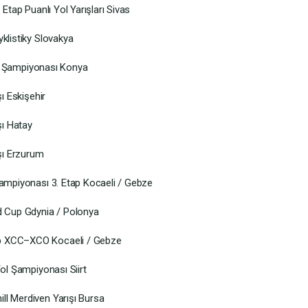
 Etap Puanlı Yol Yarışları Sivas
klistiky Slovakya
iye Şampiyonası Konya
ı Eskişehir
şı Hatay
ışı Erzurum
Şampiyonası 3. Etap Kocaeli / Gebze
ld Cup Gdynia / Polonya
up XCC–XCO Kocaeli / Gebze
Yol Şampiyonası Siirt
ll Merdiven Yarışı Bursa