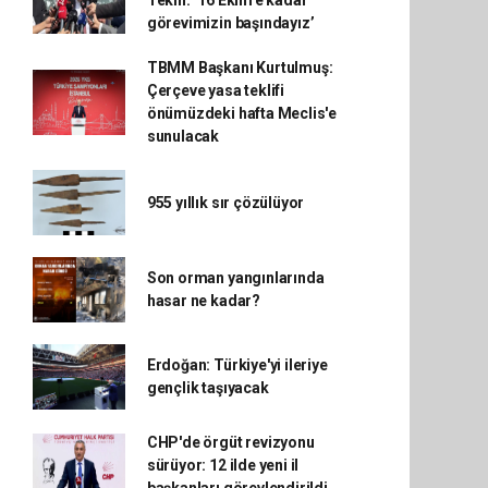
Tekin: ‘16 Ekim’e kadar
görevimizin başındayız’
TBMM Başkanı Kurtulmuş:
Çerçeve yasa teklifi
önümüzdeki hafta Meclis'e
sunulacak
955 yıllık sır çözülüyor
Son orman yangınlarında
hasar ne kadar?
Erdoğan: Türkiye'yi ileriye
gençlik taşıyacak
CHP'de örgüt revizyonu
sürüyor: 12 ilde yeni il