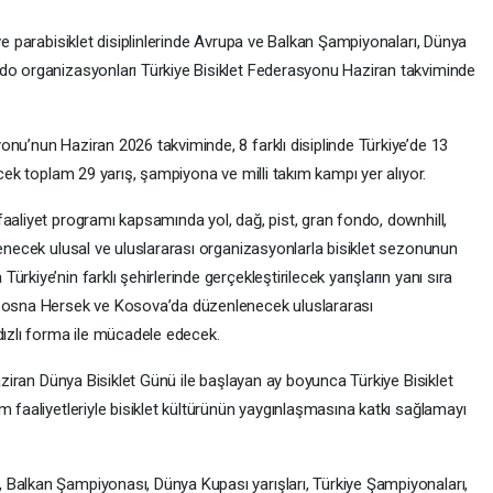
ve parabisiklet disiplinlerinde Avrupa ve Balkan Şampiyonaları, Dünya
ndo organizasyonları Türkiye Bisiklet Federasyonu Haziran takviminde
nu’nun Haziran 2026 takviminde, 8 farklı disiplinde Türkiye’de 13
ecek toplam 29 yarış, şampiyona ve milli takım kampı yer alıyor.
aaliyet programı kapsamında yol, dağ, pist, gran fondo, downhill,
lenecek ulusal ve uluslararası organizasyonlarla bisiklet sezonunun
rkiye’nin farklı şehirlerinde gerçekleştirilecek yarışların yanı sıra
 Bosna Hersek ve Kosova’da düzenlenecek uluslararası
dızlı forma ile mücadele edecek.
Haziran Dünya Bisiklet Günü ile başlayan ay boyunca Türkiye Bisiklet
m faaliyetleriyle bisiklet kültürünün yaygınlaşmasına katkı sağlamayı
 Balkan Şampiyonası, Dünya Kupası yarışları, Türkiye Şampiyonaları,