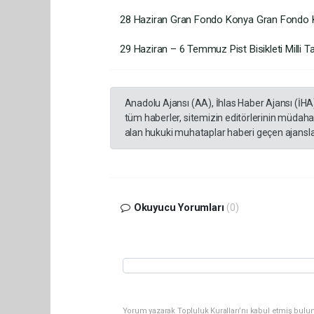
28 Haziran Gran Fondo Konya Gran Fondo
29 Haziran – 6 Temmuz Pist Bisikleti Milli
Anadolu Ajansı (AA), İhlas Haber Ajansı (İHA
tüm haberler, sitemizin editörlerinin müdaha
alan hukuki muhataplar haberi geçen ajanslar
Okuyucu Yorumları
(0)
Yorum yazarak Topluluk Kuralları’nı kabul etmiş bulu