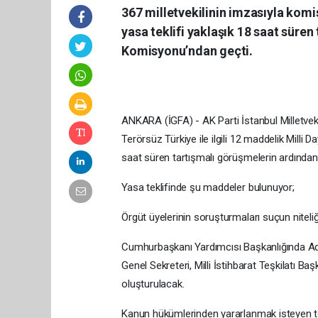
367 milletvekilinin imzasıyla komi
yasa teklifi yaklaşık 18 saat sür
Komisyonu’ndan geçti.
ANKARA (İGFA) - AK Parti İstanbul Milletve
Terörsüz Türkiye ile ilgili 12 maddelik Mill
saat süren tartışmalı görüşmelerin ardından 
Yasa teklifinde şu maddeler bulunuyor;
Örgüt üyelerinin soruşturmaları suçun niteliğ
Cumhurbaşkanı Yardımcısı Başkanlığında Adale
Genel Sekreteri, Milli İstihbarat Teşkilatı Baş
oluşturulacak.
Kanun hükümlerinden yararlanmak isteyen ter