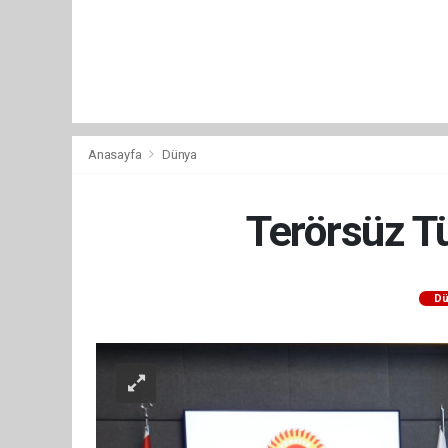
Anasayfa
Dünya
Terörsüz Tü
Dü