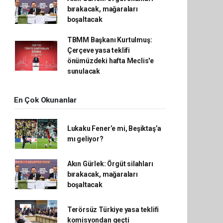
bırakacak, mağaraları
boşaltacak
TBMM Başkanı Kurtulmuş:
Çerçeve yasa teklifi
önümüzdeki hafta Meclis'e
sunulacak
En Çok Okunanlar
Lukaku Fener’e mi, Beşiktaş’a
mı geliyor?
Akın Gürlek: Örgüt silahları
bırakacak, mağaraları
boşaltacak
Terörsüz Türkiye yasa teklifi
komisyondan geçti