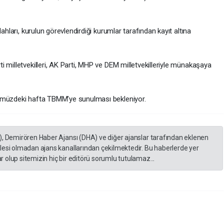
ahları, kurulun görevlendirdiği kurumlar tarafından kayıt altına
 milletvekilleri, AK Parti, MHP ve DEM milletvekilleriyle münakaşaya
nümüzdeki hafta TBMM’ye sunulması bekleniyor.
), Demirören Haber Ajansı (DHA) ve diğer ajanslar tarafından eklenen
lesi olmadan ajans kanallarından çekilmektedir. Bu haberlerde yer
 olup sitemizin hiç bir editörü sorumlu tutulamaz...