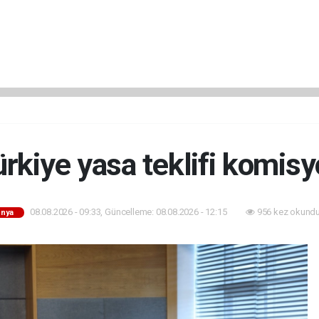
rkiye yasa teklifi komis
08.08.2026 - 09:33, Güncelleme: 08.08.2026 - 12:15
956 kez okundu
nya