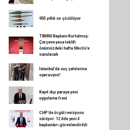
955 yıllık sır çözülüyor
TBMM Başkanı Kurtulmuş:
Çerçeve yasa teklifi
önümüzdeki hafta Meclis'e
sunulacak
İstanbul’da suç çetelerine
operasyon!
Kayıt dışı paraya yeni
uygulama freni
CHP'de örgüt revizyonu
sürüyor: 12 ilde yeni il
başkanları görevlendirildi