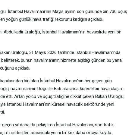
oğlu, İstanbul Havalimanı’nın Mayıs ayının son gününde bin 730 uçuş
n yoğun günlük hava trafiği rekorunu kırdığını açıkladı.
Abdulkadir Uraloğlu, İstanbul Havalimanı’nın havacılıkta yeni bir
kan Uraloğlu, 31 Mayıs 2026 tarihinde İstanbul Havalimanı’nda
i belirterek, bunun havalimanının hizmete açıldığı günden bu yana
duğunu açıkladı.
kapılarından biri olan İstanbul Havalimanı’nın her geçen gün
loğlu, havalimanının Doğu ile Batı arasında küresel bir hava ulaşım
e etti. Artan yolcu ve uçuş trafiğine dikkat çeken Bakan Uraloğlu,
yle İstanbul Havalimanı’nın küresel havacılık sektöründe yeni
ti.
eçen yıl daha da pekiştiren İstanbul Havalimanı, son trafik
laşım merkezleri arasındaki yerini bir kez daha ortaya koydu.