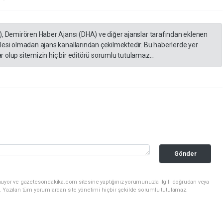
), Demirören Haber Ajansı (DHA) ve diğer ajanslar tarafından eklenen
lesi olmadan ajans kanallarından çekilmektedir. Bu haberlerde yer
 olup sitemizin hiç bir editörü sorumlu tutulamaz...
Gönder
nuyor ve gazetesondakika.com sitesine yaptığınız yorumunuzla ilgili doğrudan veya
. Yazılan tüm yorumlardan site yönetimi hiçbir şekilde sorumlu tutulamaz.