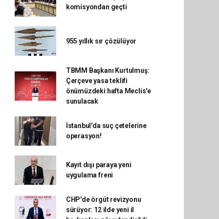
komisyondan geçti
955 yıllık sır çözülüyor
TBMM Başkanı Kurtulmuş:
Çerçeve yasa teklifi
önümüzdeki hafta Meclis'e
sunulacak
İstanbul’da suç çetelerine
operasyon!
Kayıt dışı paraya yeni
uygulama freni
CHP'de örgüt revizyonu
sürüyor: 12 ilde yeni il