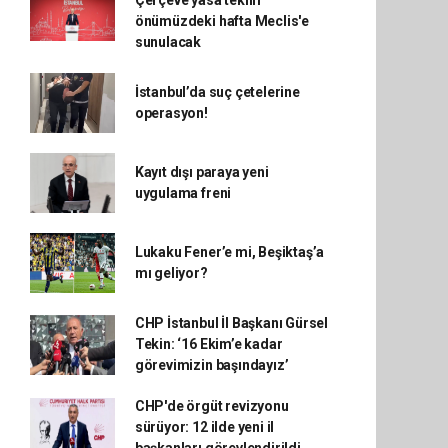
Çerçeve yasa teklifi
önümüzdeki hafta Meclis'e
sunulacak
İstanbul’da suç çetelerine
operasyon!
Kayıt dışı paraya yeni
uygulama freni
Lukaku Fener’e mi, Beşiktaş’a
mı geliyor?
CHP İstanbul İl Başkanı Gürsel
Tekin: ‘16 Ekim’e kadar
görevimizin başındayız’
CHP'de örgüt revizyonu
sürüyor: 12 ilde yeni il