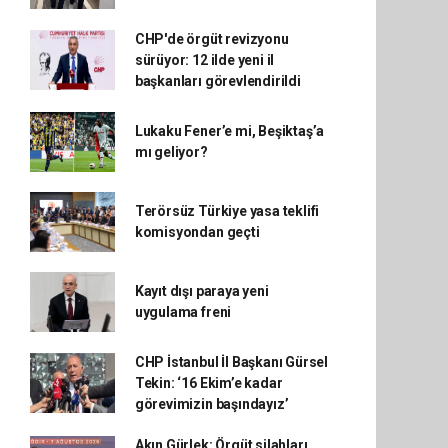
CHP'de örgüt revizyonu
sürüyor: 12 ilde yeni il
başkanları görevlendirildi
Lukaku Fener’e mi, Beşiktaş’a
mı geliyor?
Terörsüz Türkiye yasa teklifi
komisyondan geçti
Kayıt dışı paraya yeni
uygulama freni
CHP İstanbul İl Başkanı Gürsel
Tekin: ‘16 Ekim’e kadar
görevimizin başındayız’
Akın Gürlek: Örgüt silahları