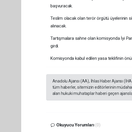
başvuracak.
Teslim olacak olan terör örgütü üyelerinin sil
alınacak.
Tartışmalara sahne olan komisyonda İyi Parti
girdi.
Komisyonda kabul edilen yasa teklifinin ö
Anadolu Ajansı (AA), İhlas Haber Ajansı (İHA
tüm haberler, sitemizin editörlerinin müdaha
alan hukuki muhataplar haberi geçen ajanslar
Okuyucu Yorumları
(0)