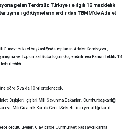
syona gelen Terörsüz Türkiye ile ilgili 12 maddelik
en tartışmalı görüşmelerin ardından TBMM’de Adalet
kili Cüneyt Yüksel başkanlığında toplanan Adalet Komisyonu,
i Dayanışma ve Toplumsal Bütünlüğün Güçlendirilmesi Kanun Teklifi, 18
kabul edildi.
ine göre 5 ya da 10 yıl ertelenecek.
t, Dışişleri, İçişleri, Milli Savunma Bakanları, Cumhurbaşkanlığı
kanı ve Milli Güvenlik Kurulu Genel Sekreteri'nin yer aldığı kurul
ör örgütü üyeleri, 6 ay içinde Cumhuriyet başsavcılıklarına