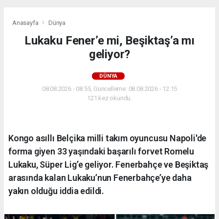
Anasayfa
Dünya
Lukaku Fener’e mi, Beşiktaş’a mı
geliyor?
DÜNYA
08.08.2026 - 08:55, Güncelleme: 08.08.2026 - 12:15
121 kez okundu.
Kongo asıllı Belçika milli takım oyuncusu Napoli'de
forma giyen 33 yaşındaki başarılı forvet Romelu
Lukaku, Süper Lig’e geliyor. Fenerbahçe ve Beşiktaş
arasında kalan Lukaku’nun Fenerbahçe’ye daha
yakın olduğu iddia edildi.