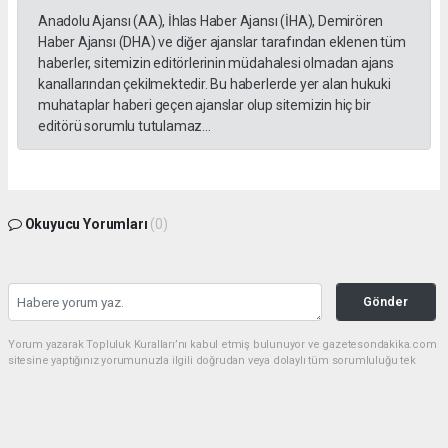
Anadolu Ajansı (AA), İhlas Haber Ajansı (İHA), Demirören
Haber Ajansı (DHA) ve diğer ajanslar tarafından eklenen tüm
haberler, sitemizin editörlerinin müdahalesi olmadan ajans
kanallarından çekilmektedir. Bu haberlerde yer alan hukuki
muhataplar haberi geçen ajanslar olup sitemizin hiç bir
editörü sorumlu tutulamaz...
Okuyucu Yorumları
(0)
Gönder
Yorum yazarak Topluluk Kuralları’nı kabul etmiş bulunuyor ve gazetesondakika.com
sitesine yaptığınız yorumunuzla ilgili doğrudan veya dolaylı tüm sorumluluğu tek
başınıza üstleniyorsunuz. Yazılan tüm yorumlardan site yönetimi hiçbir şekilde
sorumlu tutulamaz.