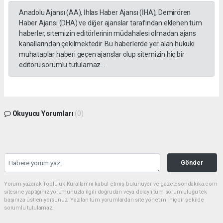
Anadolu Ajansı (AA), İhlas Haber Ajansı (İHA), Demirören
Haber Ajansı (DHA) ve diğer ajanslar tarafından eklenen tüm
haberler, sitemizin editörlerinin müdahalesi olmadan ajans
kanallarından çekilmektedir. Bu haberlerde yer alan hukuki
muhataplar haberi geçen ajanslar olup sitemizin hiç bir
editörü sorumlu tutulamaz...
Okuyucu Yorumları
(0)
Gönder
Yorum yazarak Topluluk Kuralları’nı kabul etmiş bulunuyor ve gazetesondakika.com
sitesine yaptığınız yorumunuzla ilgili doğrudan veya dolaylı tüm sorumluluğu tek
başınıza üstleniyorsunuz. Yazılan tüm yorumlardan site yönetimi hiçbir şekilde
sorumlu tutulamaz.