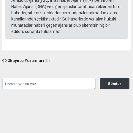
Anadolu Ajansı (AA), İhlas Haber Ajansı (İHA), Demirören
Haber Ajansı (DHA) ve diğer ajanslar tarafından eklenen tüm
haberler, sitemizin editörlerinin müdahalesi olmadan ajans
kanallarından çekilmektedir. Bu haberlerde yer alan hukuki
muhataplar haberi geçen ajanslar olup sitemizin hiç bir
editörü sorumlu tutulamaz...
Okuyucu Yorumları
(0)
Gönder
Yorum yazarak Topluluk Kuralları’nı kabul etmiş bulunuyor ve gazetesondakika.com
sitesine yaptığınız yorumunuzla ilgili doğrudan veya dolaylı tüm sorumluluğu tek
başınıza üstleniyorsunuz. Yazılan tüm yorumlardan site yönetimi hiçbir şekilde
sorumlu tutulamaz.