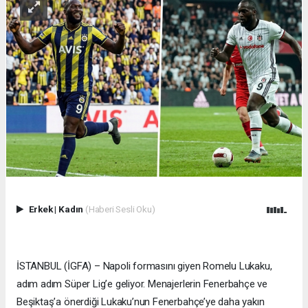
Erkek
|
Kadın
(Haberi Sesli Oku)
İSTANBUL (İGFA) – Napoli formasını giyen Romelu Lukaku,
adım adım Süper Lig’e geliyor. Menajerlerin Fenerbahçe ve
Beşiktaş’a önerdiği Lukaku’nun Fenerbahçe’ye daha yakın