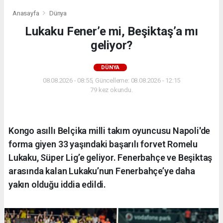
Anasayfa
Dünya
Lukaku Fener’e mi, Beşiktaş’a mı
geliyor?
DÜNYA
08.08.2026 - 08:55, Güncelleme: 08.08.2026 - 12:15
79 kez okundu.
Kongo asıllı Belçika milli takım oyuncusu Napoli'de
forma giyen 33 yaşındaki başarılı forvet Romelu
Lukaku, Süper Lig’e geliyor. Fenerbahçe ve Beşiktaş
arasında kalan Lukaku’nun Fenerbahçe’ye daha
yakın olduğu iddia edildi.