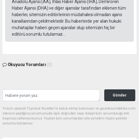
Anadolu Ajansı (AA), İhlas Haber Ajansı (İHA), Demirören
Haber Ajansı (DHA) ve diğer ajanslar tarafından eklenen tüm
haberler, sitemizin editörlerinin müdahalesi olmadan ajans
kanallarından çekilmektedir. Bu haberlerde yer alan hukuki
muhataplar haberi geçen ajanslar olup sitemizin hiç bir
editörü sorumlu tutulamaz...
Okuyucu Yorumları
(0)
Gönder
Yorum yazarak Topluluk Kuralları’nı kabul etmiş bulunuyor ve gazetesondakika.com
sitesine yaptığınız yorumunuzla ilgili doğrudan veya dolaylı tüm sorumluluğu tek
başınıza üstleniyorsunuz. Yazılan tüm yorumlardan site yönetimi hiçbir şekilde
sorumlu tutulamaz.