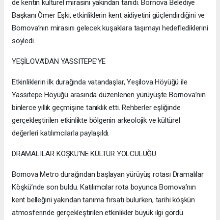
de kentin kültürel mirasını yakından tanıdı. Bornova Belediye
Başkanı Ömer Eşki, etkinliklerin kent aidiyetini güçlendirdiğini ve
Bornova’nın mirasını gelecek kuşaklara taşımayı hedeflediklerini
söyledi.
YEŞİLOVA’DAN YASSITEPE’YE
Etkinliklerin ilk durağında vatandaşlar, Yeşilova Höyüğü ile
Yassıtepe Höyüğü arasında düzenlenen yürüyüşte Bornova’nın
binlerce yıllık geçmişine tanıklık etti. Rehberler eşliğinde
gerçekleştirilen etkinlikte bölgenin arkeolojik ve kültürel
değerleri katılımcılarla paylaşıldı.
DRAMALILAR KÖŞKÜ’NE KÜLTÜR YOLCULUĞU
Bornova Metro durağından başlayan yürüyüş rotası Dramalılar
Köşkü’nde son buldu. Katılımcılar rota boyunca Bornova’nın
kent belleğini yakından tanıma fırsatı bulurken, tarihi köşkün
atmosferinde gerçekleştirilen etkinlikler büyük ilgi gördü.