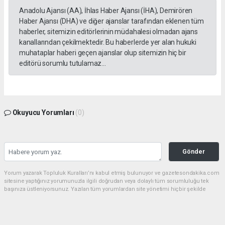
Anadolu Ajansı (AA), İhlas Haber Ajansı (İHA), Demirören
Haber Ajansı (DHA) ve diğer ajanslar tarafından eklenen tüm
haberler, sitemizin editörlerinin müdahalesi olmadan ajans
kanallarından çekilmektedir. Bu haberlerde yer alan hukuki
muhataplar haberi geçen ajanslar olup sitemizin hiç bir
editörü sorumlu tutulamaz...
Okuyucu Yorumları
(0)
Gönder
Yorum yazarak Topluluk Kuralları’nı kabul etmiş bulunuyor ve gazetesondakika.com
sitesine yaptığınız yorumunuzla ilgili doğrudan veya dolaylı tüm sorumluluğu tek
başınıza üstleniyorsunuz. Yazılan tüm yorumlardan site yönetimi hiçbir şekilde
sorumlu tutulamaz.