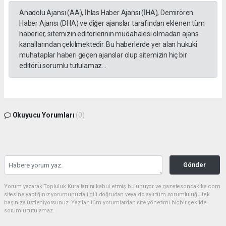
Anadolu Ajansı (AA), İhlas Haber Ajansı (İHA), Demirören
Haber Ajansı (DHA) ve diğer ajanslar tarafından eklenen tüm
haberler, sitemizin editörlerinin müdahalesi olmadan ajans
kanallarından çekilmektedir. Bu haberlerde yer alan hukuki
muhataplar haberi geçen ajanslar olup sitemizin hiç bir
editörü sorumlu tutulamaz...
Okuyucu Yorumları
(0)
Gönder
Yorum yazarak Topluluk Kuralları’nı kabul etmiş bulunuyor ve gazetesondakika.com
sitesine yaptığınız yorumunuzla ilgili doğrudan veya dolaylı tüm sorumluluğu tek
başınıza üstleniyorsunuz. Yazılan tüm yorumlardan site yönetimi hiçbir şekilde
sorumlu tutulamaz.