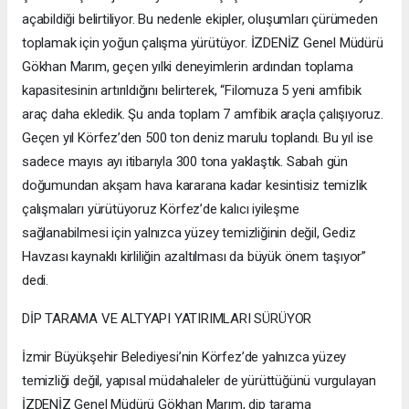
açabildiği belirtiliyor. Bu nedenle ekipler, oluşumları çürümeden
toplamak için yoğun çalışma yürütüyor. İZDENİZ Genel Müdürü
Gökhan Marım, geçen yılki deneyimlerin ardından toplama
kapasitesinin artırıldığını belirterek, “Filomuza 5 yeni amfibik
araç daha ekledik. Şu anda toplam 7 amfibik araçla çalışıyoruz.
Geçen yıl Körfez’den 500 ton deniz marulu toplandı. Bu yıl ise
sadece mayıs ayı itibarıyla 300 tona yaklaştık. Sabah gün
doğumundan akşam hava kararana kadar kesintisiz temizlik
çalışmaları yürütüyoruz Körfez’de kalıcı iyileşme
sağlanabilmesi için yalnızca yüzey temizliğinin değil, Gediz
Havzası kaynaklı kirliliğin azaltılması da büyük önem taşıyor”
dedi.
DİP TARAMA VE ALTYAPI YATIRIMLARI SÜRÜYOR
İzmir Büyükşehir Belediyesi’nin Körfez’de yalnızca yüzey
temizliği değil, yapısal müdahaleler de yürüttüğünü vurgulayan
İZDENİZ Genel Müdürü Gökhan Marım, dip tarama