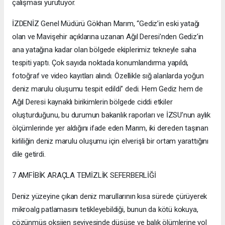
çalışması yürütüyor.
İZDENİZ Genel Müdürü Gökhan Marım, “Gediz’in eski yatağı
olan ve Mavişehir açıklarına uzanan Ağıl Deresi’nden Gediz’in
ana yatağına kadar olan bölgede ekiplerimiz tekneyle saha
tespiti yaptı. Çok sayıda noktada konumlandırma yapıldı,
fotoğraf ve video kayıtları alındı. Özellikle sığ alanlarda yoğun
deniz marulu oluşumu tespit edildi” dedi. Hem Gediz hem de
Ağıl Deresi kaynaklı birikimlerin bölgede ciddi etkiler
oluşturduğunu, bu durumun bakanlık raporları ve İZSU’nun aylık
ölçümlerinde yer aldığını ifade eden Marım, iki dereden taşınan
kirliliğin deniz marulu oluşumu için elverişli bir ortam yarattığını
dile getirdi.
7 AMFİBİK ARAÇLA TEMİZLİK SEFERBERLİĞİ
Deniz yüzeyine çıkan deniz marullarının kısa sürede çürüyerek
mikroalg patlamasını tetikleyebildiği, bunun da kötü kokuya,
çözünmüş oksijen seviyesinde düşüşe ve balık ölümlerine yol