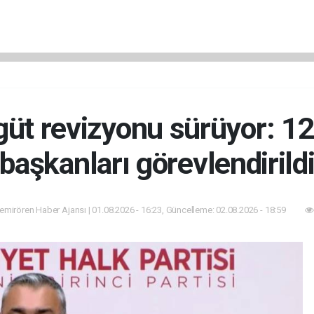
üt revizyonu sürüyor: 12 i
başkanları görevlendirild
mirören Haber Ajansı | 01.08.2026 - 16:23, Güncelleme: 02.08.2026 - 18:59