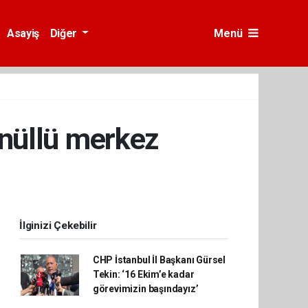
Asayiş
Diğer
Menü
önüllü merkez
İlginizi Çekebilir
CHP İstanbul İl Başkanı Gürsel
Tekin: ‘16 Ekim’e kadar
görevimizin başındayız’