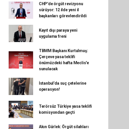
CHP'de örgüt revizyonu
sürüyor: 12 ilde yeni il
başkanları görevlendirildi
Kayıt dışı paraya yeni
uygulama freni
TBMM Başkanı Kurtulmuş:
Çerçeve yasa teklifi
önümüzdeki hafta Meclis'e
sunulacak
İstanbul’da suç çetelerine
operasyon!
Terörsüz Türkiye yasa teklifi
komisyondan geçti
Akın Gürlek: Örgüt silahları