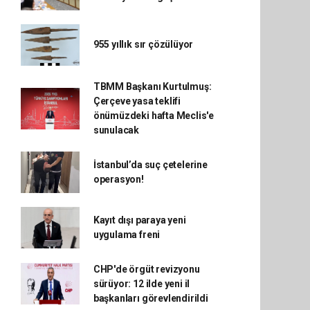
955 yıllık sır çözülüyor
TBMM Başkanı Kurtulmuş:
Çerçeve yasa teklifi
önümüzdeki hafta Meclis'e
sunulacak
İstanbul’da suç çetelerine
operasyon!
Kayıt dışı paraya yeni
uygulama freni
CHP'de örgüt revizyonu
sürüyor: 12 ilde yeni il
başkanları görevlendirildi