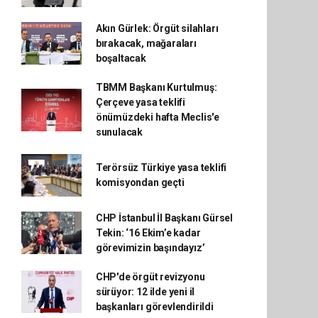
Akın Gürlek: Örgüt silahları
bırakacak, mağaraları
boşaltacak
TBMM Başkanı Kurtulmuş:
Çerçeve yasa teklifi
önümüzdeki hafta Meclis'e
sunulacak
Terörsüz Türkiye yasa teklifi
komisyondan geçti
CHP İstanbul İl Başkanı Gürsel
Tekin: ‘16 Ekim’e kadar
görevimizin başındayız’
CHP'de örgüt revizyonu
sürüyor: 12 ilde yeni il
başkanları görevlendirildi