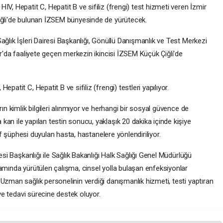
V, Hepatit C, Hepatit B ve sifiliz (frengi) test hizmeti veren İzmir
iğli'de bulunan İZSEM bünyesinde de yürütecek.
ağlık İşleri Dairesi Başkanlığı, Gönüllü Danışmanlık ve Test Merkezi
er'da faaliyete geçen merkezin ikincisi İZSEM Küçük Çiğli'de
patit C, Hepatit B ve sifiliz (frengi) testleri yapılıyor.
ın kimlik bilgileri alınmıyor ve herhangi bir sosyal güvence de
an ile yapılan testin sonucu, yaklaşık 20 dakika içinde kişiye
tif şüphesi duyulan hasta, hastanelere yönlendiriliyor.
esi Başkanlığı ile Sağlık Bakanlığı Halk Sağlığı Genel Müdürlüğü
amında yürütülen çalışma, cinsel yolla bulaşan enfeksiyonlar
Uzman sağlık personelinin verdiği danışmanlık hizmeti, testi yaptıran
 ve tedavi sürecine destek oluyor.