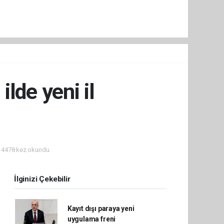
lde yeni il
i
4478 kez okundu.
İlginizi Çekebilir
Kayıt dışı paraya yeni
uygulama freni