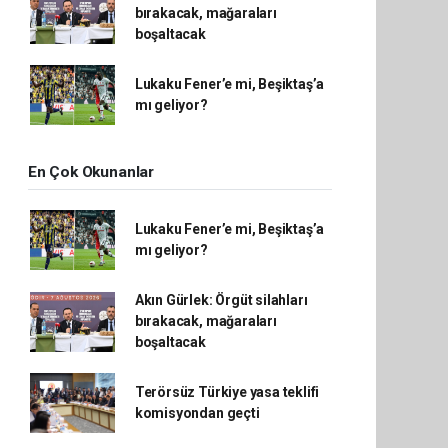
bırakacak, mağaraları
boşaltacak
Lukaku Fener’e mi, Beşiktaş’a
mı geliyor?
En Çok Okunanlar
Lukaku Fener’e mi, Beşiktaş’a
mı geliyor?
Akın Gürlek: Örgüt silahları
bırakacak, mağaraları
boşaltacak
Terörsüz Türkiye yasa teklifi
komisyondan geçti