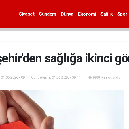
Siyaset
Gündem
Dünya
Ekonomi
Sağlık
Spor
ehir'den sağlığa ikinci g
01.06.2026 - 09:44, Güncelleme: 01.06.2026 - 09:44
998+ kez okundu.