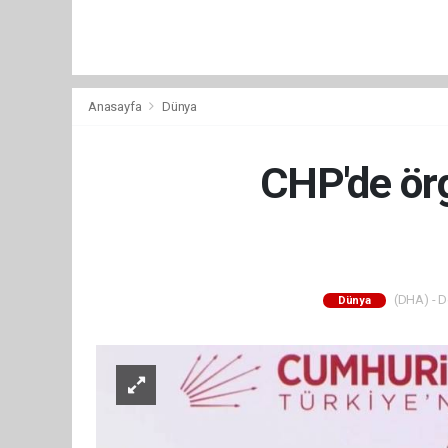
Anasayfa
Dünya
CHP'de örg
(DHA) - De
Dünya