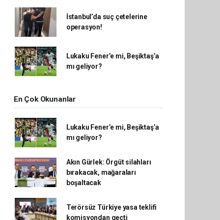
İstanbul’da suç çetelerine
operasyon!
Lukaku Fener’e mi, Beşiktaş’a
mı geliyor?
En Çok Okunanlar
Lukaku Fener’e mi, Beşiktaş’a
mı geliyor?
Akın Gürlek: Örgüt silahları
bırakacak, mağaraları
boşaltacak
Terörsüz Türkiye yasa teklifi
komisyondan geçti