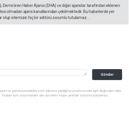
), Demirören Haber Ajansı (DHA) ve diğer ajanslar tarafından eklenen
lesi olmadan ajans kanallarından çekilmektedir. Bu haberlerde yer
 olup sitemizin hiç bir editörü sorumlu tutulamaz...
Gönder
nuyor ve gazetesondakika.com sitesine yaptığınız yorumunuzla ilgili doğrudan veya
. Yazılan tüm yorumlardan site yönetimi hiçbir şekilde sorumlu tutulamaz.