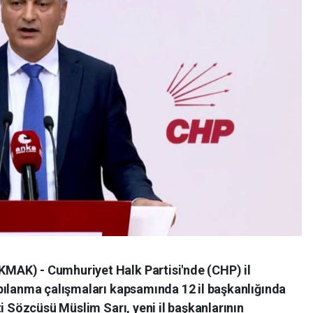
AK) - Cumhuriyet Halk Partisi'nde (CHP) il
pılanma çalışmaları kapsamında 12 il başkanlığında
ti Sözcüsü Müslim Sarı, yeni il başkanlarının