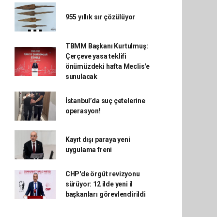
955 yıllık sır çözülüyor
TBMM Başkanı Kurtulmuş:
Çerçeve yasa teklifi
önümüzdeki hafta Meclis'e
sunulacak
İstanbul’da suç çetelerine
operasyon!
Kayıt dışı paraya yeni
uygulama freni
CHP'de örgüt revizyonu
sürüyor: 12 ilde yeni il
başkanları görevlendirildi