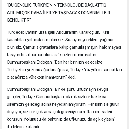
"BU GENÇLİK, TÜRKİYE’NİN TEKNOLOJİDE BAŞLATTIĞI
ATILIMI ÇOK DAHA İLERİYE TAŞIYACAK DONANIMLI BİR
GENÇLİKTİR"
Türk edebiyatının usta şairi Abdurrahim Karakoç'un, "Kirli
karanlıkları yırtacak nur olun siz. Susayan yüreklere yağmur
olun siz. Çamur sıçratanlara bakıp çamurlaşmayın, halk mayası
taşıyan helal hamur olun siz" sözlerini anımsatan
Cumhurbaşkanı Erdoğan, "Ben her birinizin gelecekte
Türkiye'nin yüzünü ağartacağınıza, Türkiye Yüzyılı'nın sancaktarı
olacağınıza yürekten inanıyorum" dedi.
Cumhurbaşkanı Erdoğan, "Bir de şunu unutmayın sevgili
gençler, Türkiye Cumhurbaşkanı olarak sizlere baktıkça
ülkemizin geleceği adına heyecanlanıyorum. Her birinizle gurur
duyuyor, sizlere çok ama çok güveniyorum. Rabbim sizleri
korusun. Yolunuzu da bahtınızı da ufkunuzu da açık eylesin"
ifadelerini kullandı.