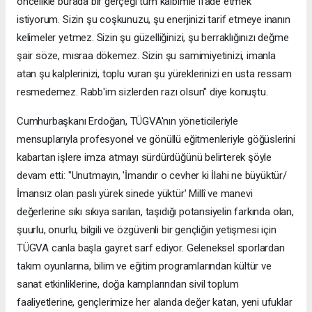
öncelikle burada bir gerçeği tüm kalbimle ifade etmek
istiyorum. Sizin şu coşkunuzu, şu enerjinizi tarif etmeye inanın
kelimeler yetmez. Sizin şu güzelliğinizi, şu berraklığınızı değme
şair söze, mısraa dökemez. Sizin şu samimiyetinizi, imanla
atan şu kalplerinizi, toplu vuran şu yüreklerinizi en usta ressam
resmedemez. Rabb'im sizlerden razı olsun" diye konuştu.
Cumhurbaşkanı Erdoğan, TÜGVA'nın yöneticileriyle
mensuplarıyla profesyonel ve gönüllü eğitmenleriyle göğüslerini
kabartan işlere imza atmayı sürdürdüğünü belirterek şöyle
devam etti: "Unutmayın, 'İmandır o cevher ki İlahi ne büyüktür/
İmansız olan paslı yürek sinede yüktür' Millî ve manevi
değerlerine sıkı sıkıya sarılan, taşıdığı potansiyelin farkında olan,
şuurlu, onurlu, bilgili ve özgüvenli bir gençliğin yetişmesi için
TÜGVA canla başla gayret sarf ediyor. Geleneksel sporlardan
takım oyunlarına, bilim ve eğitim programlarından kültür ve
sanat etkinliklerine, doğa kamplarından sivil toplum
faaliyetlerine, gençlerimize her alanda değer katan, yeni ufuklar