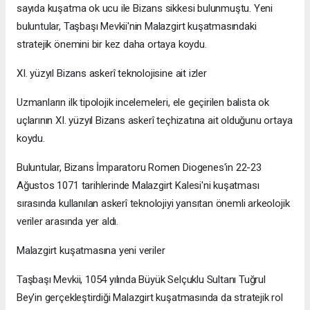
sayıda kuşatma ok ucu ile Bizans sikkesi bulunmuştu. Yeni
buluntular, Taşbaşı Mevkii'nin Malazgirt kuşatmasındaki
stratejik önemini bir kez daha ortaya koydu.
XI. yüzyıl Bizans askerî teknolojisine ait izler
Uzmanların ilk tipolojik incelemeleri, ele geçirilen balista ok
uçlarının XI. yüzyıl Bizans askerî teçhizatına ait olduğunu ortaya
koydu.
Buluntular, Bizans İmparatoru Romen Diogenes'in 22-23
Ağustos 1071 tarihlerinde Malazgirt Kalesi'ni kuşatması
sırasında kullanılan askerî teknolojiyi yansıtan önemli arkeolojik
veriler arasında yer aldı.
Malazgirt kuşatmasına yeni veriler
Taşbaşı Mevkii, 1054 yılında Büyük Selçuklu Sultanı Tuğrul
Bey'in gerçekleştirdiği Malazgirt kuşatmasında da stratejik rol