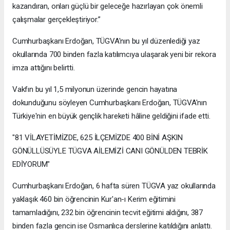
kazandıran, onları güçlü bir geleceğe hazırlayan çok önemli
çalışmalar gerçekleştiriyor.”
Cumhurbaşkanı Erdoğan, TÜGVA'nın bu yıl düzenlediği yaz
okullarında 700 binden fazla katılımcıya ulaşarak yeni bir rekora
imza attığını belirtti.
Vakfın bu yıl 1,5 milyonun üzerinde gencin hayatına
dokunduğunu söyleyen Cumhurbaşkanı Erdoğan, TÜGVA'nın
Türkiye'nin en büyük gençlik hareketi hâline geldiğini ifade etti.
"81 VİLAYETİMİZDE, 625 İLÇEMİZDE 400 BİNİ AŞKIN
GÖNÜLLÜSÜYLE TÜGVA AİLEMİZİ CANI GÖNÜLDEN TEBRİK
EDİYORUM"
Cumhurbaşkanı Erdoğan, 6 hafta süren TÜGVA yaz okullarında
yaklaşık 460 bin öğrencinin Kur'an-ı Kerim eğitimini
tamamladığını, 232 bin öğrencinin tecvit eğitimi aldığını, 387
binden fazla gencin ise Osmanlıca derslerine katıldığını anlattı.