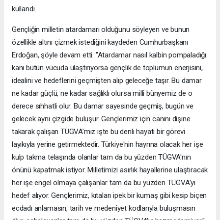
kullandı.
Gençliğin milletin atardamarı olduğunu söyleyen ve bunun
özellikle altını çizmek istediğini kaydeden Cumhurbaşkanı
Erdoğan, şöyle devam etti: "Atardamar nasıl kalbin pompaladığı
kanı bütün vücuda ulaştırıyorsa gençlik de toplumun enerjisini,
idealini ve hedeflerini geçmişten alıp geleceğe taşır. Bu damar
ne kadar güçlü, ne kadar sağlıklı olursa millî bünyemiz de o
derece sıhhatli olur. Bu damar sayesinde geçmiş, bugün ve
gelecek aynı çizgide buluşur. Gençlerimiz için canını dişine
takarak çalışan TÜGVA'mız işte bu denli hayati bir görevi
layıkıyla yerine getirmektedir. Türkiye'nin hayrına olacak her işe
kulp takma telaşında olanlar tam da bu yüzden TÜGVA'nın
önünü kapatmak istiyor. Milletimizi asırlık hayallerine ulaştıracak
her işe engel olmaya çalışanlar tam da bu yüzden TÜGVA'yı
hedef alıyor. Gençlerimiz, kıtaları ipek bir kumaş gibi kesip biçen
ecdadı anlamasın, tarih ve medeniyet kodlarıyla buluşmasın