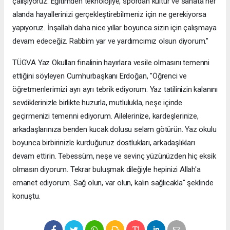
çalışıyoruz. Eğitimden teknolojiye, spordan kültür ve sanata her
alanda hayallerinizi gerçekleştirebilmeniz için ne gerekiyorsa
yapıyoruz. İnşallah daha nice yıllar boyunca sizin için çalışmaya
devam edeceğiz. Rabbim yar ve yardımcımız olsun diyorum."
TÜGVA Yaz Okulları finalinin hayırlara vesile olmasını temenni
ettiğini söyleyen Cumhurbaşkanı Erdoğan, "Öğrenci ve
öğretmenlerimizi ayrı ayrı tebrik ediyorum. Yaz tatilinizin kalanını
sevdiklerinizle birlikte huzurla, mutlulukla, neşe içinde
geçirmenizi temenni ediyorum. Ailelerinize, kardeşlerinize,
arkadaşlarınıza benden kucak dolusu selam götürün. Yaz okulu
boyunca birbirinizle kurduğunuz dostlukları, arkadaşlıkları
devam ettirin. Tebessüm, neşe ve sevinç yüzünüzden hiç eksik
olmasın diyorum. Tekrar buluşmak dileğiyle hepinizi Allah'a
emanet ediyorum. Sağ olun, var olun, kalın sağlıcakla" şeklinde
konuştu.