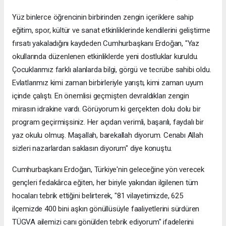
Yüz binlerce öğrencinin birbirinden zengin içeriklere sahip
eğitim, spor, kültür ve sanat etkinliklerinde kendilerini geliştirme
fırsatı yakaladığını kaydeden Cumhurbaşkanı Erdoğan, "Yaz
okullarında düzenlenen etkinliklerde yeni dostluklar kuruldu.
Çocuklarımız farklı alanlarda bilgi, görgü ve tecrübe sahibi oldu.
Evlatlarımız kimi zaman birbirleriyle yarıştı, kimi zaman uyum
içinde çalıştı. En önemlisi geçmişten devraldıkları zengin
mirasın idrakine vardı. Görüyorum ki gerçekten dolu dolu bir
program geçirmişsiniz. Her açıdan verimli, başarılı, faydalı bir
yaz okulu olmuş. Maşallah, barekallah diyorum. Cenabı Allah
sizleri nazarlardan saklasın diyorum" diye konuştu.
Cumhurbaşkanı Erdoğan, Türkiye'nin geleceğine yön verecek
gençleri fedakârca eğiten, her biriyle yakından ilgilenen tüm
hocaları tebrik ettiğini belirterek, "81 vilayetimizde, 625
ilçemizde 400 bini aşkın gönüllüsüyle faaliyetlerini sürdüren
TÜGVA ailemizi canı gönülden tebrik ediyorum" ifadelerini