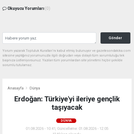
Okuyucu Yorumları
(0)
Gönder
Yorum yazarak Topluluk Kuralları’nı kabul etmiş bulunuyor ve gazetesondakika.com
sitesine yaptığınız yorumunuzla ilgili doğrudan veya dolaylı tüm sorumluluğu tek
başınıza üstleniyorsunuz. Yazılan tüm yorumlardan site yönetimi hiçbir şekilde
sorumlu tutulamaz.
Anasayfa
Dünya
Erdoğan: Türkiye'yi ileriye gençlik
taşıyacak
DÜNYA
01.08.2026 - 10:41, Güncelleme: 01.08.2026 - 12:05