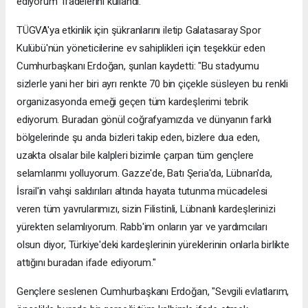
ediyorum" ifadelerini kullandı.
TÜGVA'ya etkinlik için şükranlarını iletip Galatasaray Spor
Kulübü'nün yöneticilerine ev sahiplikleri için teşekkür eden
Cumhurbaşkanı Erdoğan, şunları kaydetti: "Bu stadyumu
sizlerle yani her biri ayrı renkte 70 bin çiçekle süsleyen bu renkli
organizasyonda emeği geçen tüm kardeşlerimi tebrik
ediyorum. Buradan gönül coğrafyamızda ve dünyanın farklı
bölgelerinde şu anda bizleri takip eden, bizlere dua eden,
uzakta olsalar bile kalpleri bizimle çarpan tüm gençlere
selamlarımı yolluyorum. Gazze'de, Batı Şeria'da, Lübnan'da,
İsrail'in vahşi saldırıları altında hayata tutunma mücadelesi
veren tüm yavrularımızı, sizin Filistinli, Lübnanlı kardeşlerinizi
yürekten selamlıyorum. Rabb'im onların yar ve yardımcıları
olsun diyor, Türkiye'deki kardeşlerinin yüreklerinin onlarla birlikte
attığını buradan ifade ediyorum."
Gençlere seslenen Cumhurbaşkanı Erdoğan, "Sevgili evlatlarım,