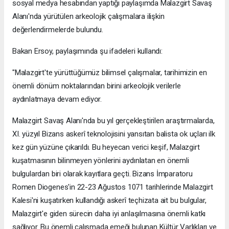
sosyal medya hesabından yaptığı paylaşımda Malazgirt Savaş
Alanı'nda yürütülen arkeolojik çalışmalara ilişkin
değerlendirmelerde bulundu.
Bakan Ersoy, paylaşımında şu ifadeleri kullandı:
"Malazgirt'te yürüttüğümüz bilimsel çalışmalar, tarihimizin en
önemli dönüm noktalarından birini arkeolojik verilerle
aydınlatmaya devam ediyor.
Malazgirt Savaş Alanı'nda bu yıl gerçekleştirilen araştırmalarda,
XI. yüzyıl Bizans askerî teknolojisini yansıtan balista ok uçları ilk
kez gün yüzüne çıkarıldı. Bu heyecan verici keşif, Malazgirt
kuşatmasının bilinmeyen yönlerini aydınlatan en önemli
bulgulardan biri olarak kayıtlara geçti. Bizans İmparatoru
Romen Diogenes'in 22-23 Ağustos 1071 tarihlerinde Malazgirt
Kalesi'ni kuşatırken kullandığı askerî teçhizata ait bu bulgular,
Malazgirt'e giden sürecin daha iyi anlaşılmasına önemli katkı
sağlıyor. Bu önemli çalışmada emeği bulunan Kültür Varlıkları ve