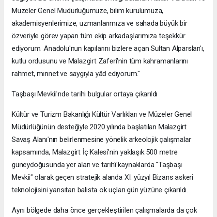
Müzeler Genel Müdürlüğümüze, bilim kurulumuza,
akademisyenlerimize, uzmanlarımıza ve sahada büyük bir
özveriyle görev yapan tüm ekip arkadaşlarımıza teşekkür
ediyorum. Anadolu'nun kapılarını bizlere açan Sultan Alparslan'ı,
kutlu ordusunu ve Malazgirt Zaferi'nin tüm kahramanlarını
rahmet, minnet ve saygıyla yâd ediyorum."
Taşbaşı Mevkii'nde tarihi bulgular ortaya çıkarıldı
Kültür ve Turizm Bakanlığı Kültür Varlıkları ve Müzeler Genel
Müdürlüğünün desteğiyle 2020 yılında başlatılan Malazgirt
Savaş Alanı'nın belirlenmesine yönelik arkeolojik çalışmalar
kapsamında, Malazgirt İç Kalesi'nin yaklaşık 500 metre
güneydoğusunda yer alan ve tarihî kaynaklarda "Taşbaşı
Mevkii" olarak geçen stratejik alanda XI. yüzyıl Bizans askerî
teknolojisini yansıtan balista ok uçları gün yüzüne çıkarıldı.
Aynı bölgede daha önce gerçekleştirilen çalışmalarda da çok