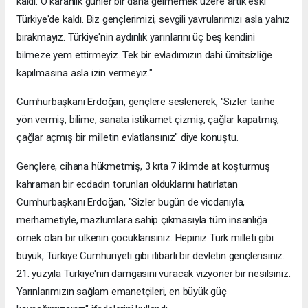
kaldı. O karanlık günler bir daha gelmemek üzere artık eski
Türkiye'de kaldı. Biz gençlerimizi, sevgili yavrularımızı asla yalnız
bırakmayız. Türkiye'nin aydınlık yarınlarını üç beş kendini
bilmeze yem ettirmeyiz. Tek bir evladımızın dahi ümitsizliğe
kapılmasına asla izin vermeyiz."
Cumhurbaşkanı Erdoğan, gençlere seslenerek, "Sizler tarihe
yön vermiş, bilime, sanata istikamet çizmiş, çağlar kapatmış,
çağlar açmış bir milletin evlatlarısınız" diye konuştu.
Gençlere, cihana hükmetmiş, 3 kıta 7 iklimde at koşturmuş
kahraman bir ecdadın torunları olduklarını hatırlatan
Cumhurbaşkanı Erdoğan, "Sizler bugün de vicdanıyla,
merhametiyle, mazlumlara sahip çıkmasıyla tüm insanlığa
örnek olan bir ülkenin çocuklarısınız. Hepiniz Türk milleti gibi
büyük, Türkiye Cumhuriyeti gibi itibarlı bir devletin gençlerisiniz.
21. yüzyıla Türkiye'nin damgasını vuracak vizyoner bir nesilsiniz.
Yarınlarımızın sağlam emanetçileri, en büyük güç