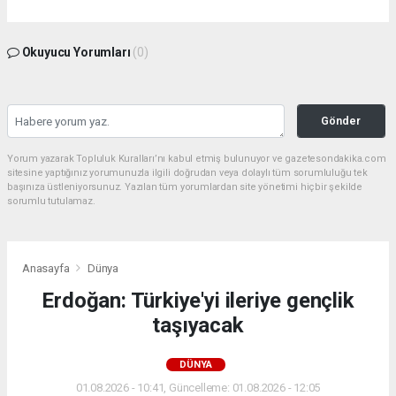
Okuyucu Yorumları
(0)
Gönder
Yorum yazarak Topluluk Kuralları’nı kabul etmiş bulunuyor ve gazetesondakika.com
sitesine yaptığınız yorumunuzla ilgili doğrudan veya dolaylı tüm sorumluluğu tek
başınıza üstleniyorsunuz. Yazılan tüm yorumlardan site yönetimi hiçbir şekilde
sorumlu tutulamaz.
Anasayfa
Dünya
Erdoğan: Türkiye'yi ileriye gençlik
taşıyacak
DÜNYA
01.08.2026 - 10:41, Güncelleme: 01.08.2026 - 12:05