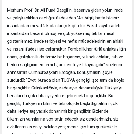
Merhum Prof. Dr. Ali Fuad Başgil'in, başarıya giden yolun irade
ve çalışkanlıktan geçtiğini ifade eden "Az bilgili, hatta bilgisiz
insanlardan muvaffak olanlar çok görülür. Fakat zayıf iradeli
insanlardan başarılı olmuş ve çok yükselmiş tek bir misal
gösterilemez. İrade terbiyesi ve nefis mücadelesinin en ahlaki
ve insani ifadesi ise çalışmaktır. Tembellik her türlü ahlaksızlığın
anası, çalışkanlık da temiz bir başarının, yüksek ahlakın, ruh ve
beden sağlığının en temel şartı, en feyizli kaynağıdır" sözlerini
anımsatan Cumhurbaşkanı Erdoğan, konuşmasını şöyle
sürdürdü: "Evet, burada olan TÜGVA gençliği işte tam da böyle
bir gençliktir. Çalışkanlığıyla, iradesiyle, devamlılığıyla Türkiye'yi
her alanda çok daha iyi yerlere getirecek bir gençliktir. Bu
gençlik, Türkiye'nin bilim ve teknolojide başlattığı atılımı çok
daha ileriye taşıyacak donanımlı bir gençliktir. Bizler de
ülkemizin yarınlarına yön tayin edecek siz gençlerimizin, siz
evlatlarımızın en iyi şekilde yetişmeniz için tüm gücümüzle