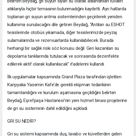
belirten Beydağ, gri suyun siyah su olarak adlandırılan tuvalet
atıklarıyla hiçbir temasının bulunmadığını kaydetti. Ayrı hatlarda
toplanan gri suyun arıtma sistemlerinden geçirilerek yeniden
kullanıma sunulacağını dile getiren Beydağ, “Arıtılan su ESHOT
tesislerinde otobüs yıkamada, diğer tesislerimizde peyzaj
sulamalarında ve rezervuarlarda kullanılabilecek. Burada
herhangi bir sağlık riski söz konusu değil. Geri kazanılan su
depolama tanklarında tutulacak ve sonrasında dezenfekte
edilerek aktif olarak kullanılacak” ifadelerini kullandı.
İlk uygulamalar kapsamında Grand Plaza tarafından işletilen
Karşıyaka Yasemin Kafe’de gerekli ekipman tedarikinin
tamamlandığını ve kurulum aşamasına geçildiğini belirten
Beydağ, Eşrefpaşa Hastanesi’nin yeni hizmet binası projelerine
de gri su sisteminin dahil edildiğini açıkladı.
GRİ SU NEDİR?
Gri su sistemi kapsamında duş, lavabo ve küvetlerden gelen