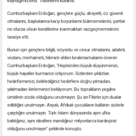
kaynağımızsınız" ifadelerini kullandı.
Cumhurbaşkanı Erdoğan, gençlere güçlü, dirayetli, öz güvenli
olmalarını, başkalarına karşı boyunlarını bükmemelerini, şartlar
ne olursa olsun kendilerine inanmaktan vazgeçmemelerini
tavsiye etti.
Bunun için gençlere bilgili, vizyonlu ve cesur olmalarını, adaleti,
vicdanı, merhameti, hikmeti elden bırakmamalarını öneren
Cumhurbaşkanı Erdoğan, "Hepinizden büyük düşünmenizi,
büyük hayaller kurmanızı istiyorum. Sizlerden yıldızları
hedeflemenizi, belirlediğiniz hedeflere doğru yılmadan,
yıkılmadan ilerlemenizi bekliyorum. Bu toprakların yegâne
ümidinin sizde olduğunu unutmayın. Şu an Filistin için dualar
edildiğini unutmayın. Asyalı, Afrikalı çocukların kalbinin sizlerle
çarptığını unutmayın. Türk-İslam dünyasında aynı ufka
baktığınız, aynı ideallere inandığınız milyonlarca kardeşiniz
olduğunu unutmayın" şeklinde konuştu.