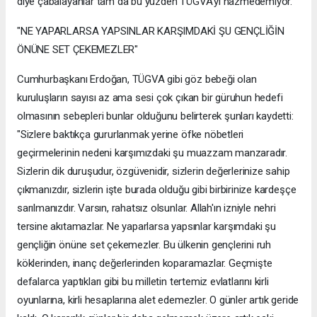
diye çabalayanlar tam da bu yüzden TÜGVA'yı hazmedemiyor."
"NE YAPARLARSA YAPSINLAR KARŞIMDAKİ ŞU GENÇLİĞİN
ÖNÜNE SET ÇEKEMEZLER"
Cumhurbaşkanı Erdoğan, TÜGVA gibi göz bebeği olan
kuruluşların sayısı az ama sesi çok çıkan bir güruhun hedefi
olmasının sebepleri bunlar olduğunu belirterek şunları kaydetti:
"Sizlere baktıkça gururlanmak yerine öfke nöbetleri
geçirmelerinin nedeni karşımızdaki şu muazzam manzaradır.
Sizlerin dik duruşudur, özgüvenidir, sizlerin değerlerinize sahip
çıkmanızdır, sizlerin işte burada olduğu gibi birbirinize kardeşçe
sarılmanızdır. Varsın, rahatsız olsunlar. Allah'ın izniyle nehri
tersine akıtamazlar. Ne yaparlarsa yapsınlar karşımdaki şu
gençliğin önüne set çekemezler. Bu ülkenin gençlerini ruh
köklerinden, inanç değerlerinden koparamazlar. Geçmişte
defalarca yaptıkları gibi bu milletin tertemiz evlatlarını kirli
oyunlarına, kirli hesaplarına alet edemezler. O günler artık geride