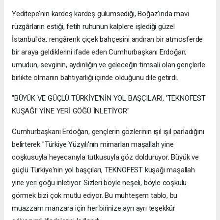
Yeditepe'nin kardeş kardeş gülümsediği, Boğaz'ında mavi
rüzgârların estiği, fetih ruhunun kalplere işlediği güzel
İstanbul'da, rengârenk çiçek bahçesini andıran bir atmosferde
bir araya geldiklerini ifade eden Cumhurbaşkanı Erdoğan;
umudun, sevginin, aydınlığın ve geleceğin timsali olan gençlerle
birlikte olmanın bahtiyarlığı içinde olduğunu dile getirdi.
"BÜYÜK VE GÜÇLÜ TÜRKİYE'NİN YOL BAŞÇILARI, 'TEKNOFEST
KUŞAĞI' YİNE YERİ GÖĞÜ İNLETİYOR"
Cumhurbaşkanı Erdoğan, gençlerin gözlerinin ışıl ışıl parladığını
belirterek "Türkiye Yüzyılı'nın mimarları maşallah yine
coşkusuyla heyecanıyla tutkusuyla göz dolduruyor. Büyük ve
güçlü Türkiye'nin yol başçıları, TEKNOFEST kuşağı maşallah
yine yeri göğü inletiyor. Sizleri böyle neşeli, böyle coşkulu
görmek bizi çok mutlu ediyor. Bu muhteşem tablo, bu
muazzam manzara için her birinize ayrı ayrı teşekkür