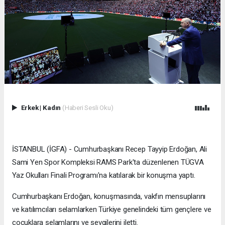
Erkek
|
Kadın
(Haberi Sesli Oku)
İSTANBUL (İGFA) - Cumhurbaşkanı Recep Tayyip Erdoğan, Ali
Sami Yen Spor Kompleksi RAMS Park'ta düzenlenen TÜGVA
Yaz Okulları Finali Programı'na katılarak bir konuşma yaptı.
Cumhurbaşkanı Erdoğan, konuşmasında, vakfın mensuplarını
ve katılımcıları selamlarken Türkiye genelindeki tüm gençlere ve
çocuklara selamlarını ve sevgilerini iletti.