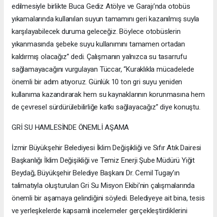
edilmesiyle birlikte Buca Gediz Atölye ve Garajı’nda otobüs
yıkamalarında kullanılan suyun tamamını geri kazanılmış suyla
karşılayabilecek duruma geleceğiz. Böylece otobüslerin
yıkanmasında şebeke suyu kullanımını tamamen ortadan
kaldırmış olacağız” dedi. Çalışmanın yalnızca su tasarrufu
sağlamayacağını vurgulayan Tüccar, “Kuraklıkla mücadelede
önemli bir adım atıyoruz. Günlük 10 ton gri suyu yeniden
kullanıma kazandırarak hem su kaynaklarının korunmasına hem
de çevresel sürdürülebilirliğe katkı sağlayacağız” diye konuştu.
GRİ SU HAMLESİNDE ÖNEMLİ AŞAMA
İzmir Büyükşehir Belediyesi İklim Değişikliği ve Sıfır Atık Dairesi
Başkanlığı İklim Değişikliği ve Temiz Enerji Şube Müdürü Yiğit
Beydağ, Büyükşehir Belediye Başkanı Dr. Cemil Tugay’ın
talimatıyla oluşturulan Gri Su Misyon Ekibi’nin çalışmalarında
önemli bir aşamaya gelindiğini söyledi. Belediyeye ait bina, tesis
ve yerleşkelerde kapsamlı incelemeler gerçekleştirdiklerini