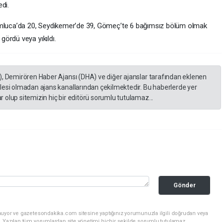
di.
Kumluca’da 20, Seydikemer’de 39, Gömeç’te 6 bağımsız bölüm olmak
ördü veya yıkıldı.
), Demirören Haber Ajansı (DHA) ve diğer ajanslar tarafından eklenen
lesi olmadan ajans kanallarından çekilmektedir. Bu haberlerde yer
 olup sitemizin hiç bir editörü sorumlu tutulamaz...
Gönder
nuyor ve gazetesondakika.com sitesine yaptığınız yorumunuzla ilgili doğrudan veya
. Yazılan tüm yorumlardan site yönetimi hiçbir şekilde sorumlu tutulamaz.