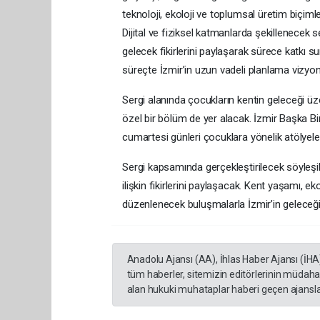
teknoloji, ekoloji ve toplumsal üretim biçimler
Dijital ve fiziksel katmanlarda şekillenecek se
gelecek fikirlerini paylaşarak sürece katkı su
süreçte İzmir’in uzun vadeli planlama vizyo
Sergi alanında çocukların kentin geleceği 
özel bir bölüm de yer alacak. İzmir Başka B
cumartesi günleri çocuklara yönelik atölyele
Sergi kapsamında gerçekleştirilecek söyleşile
ilişkin fikirlerini paylaşacak. Kent yaşamı, e
düzenlenecek buluşmalarla İzmir’in geleceğin
Anadolu Ajansı (AA), İhlas Haber Ajansı (İHA
tüm haberler, sitemizin editörlerinin müdaha
alan hukuki muhataplar haberi geçen ajanslar