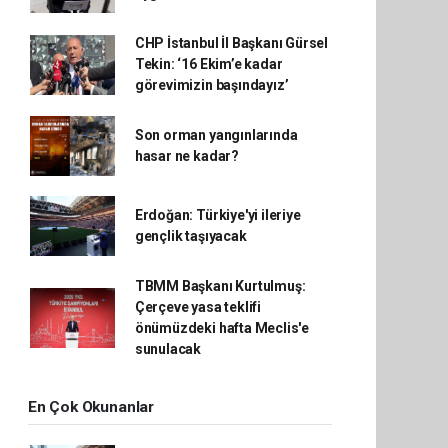
CHP İstanbul İl Başkanı Gürsel
Tekin: ‘16 Ekim’e kadar
görevimizin başındayız’
Son orman yangınlarında
hasar ne kadar?
Erdoğan: Türkiye'yi ileriye
gençlik taşıyacak
TBMM Başkanı Kurtulmuş:
Çerçeve yasa teklifi
önümüzdeki hafta Meclis'e
sunulacak
En Çok Okunanlar