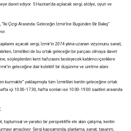
meye davet ediyor. 5 Haziran’da açılacak sergi; atölye, oyun ve
 “İki Çizgi Arasında: Geleceğin İzmir’ine Bugünden Bir Bakış”
yor.
pılarını açacak sergi; İzmir’in 2074 yılına uzanan vizyonunu sanat,
alırken, İzmirlileri de bu ortak geleceğin bir parçası olmaya davet
ine, söyleşilerden kent hafızasını besleyecek katılımcı içeriklere
 İzmir’in geleceğine dair kolektif bir düşünme ve üretme alanı
 kurmaktır” yaklaşımıyla tüm İzmirlileri kentin geleceğine ortak
fta içi 10.00-17.30, hafta sonları ise 10.00-19.00 saatleri arasında
K
l, toplumsal ve yaratıcı bir perspektifle ele alan çalışma, kentin
urmayı amaçlıyor. Sergi kapsamında; planlama, sanat, tasarım,