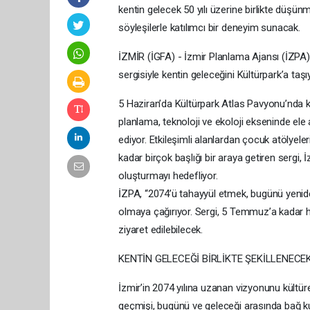
kentin gelecek 50 yılı üzerine birlikte düşün
söyleşilerle katılımcı bir deneyim sunacak.
İZMİR (İGFA) - İzmir Planlama Ajansı (İZPA),
sergisiyle kentin geleceğini Kültürpark’a taşı
5 Haziran’da Kültürpark Atlas Pavyonu’nda ka
planlama, teknoloji ve ekoloji ekseninde ele 
ediyor. Etkileşimli alanlardan çocuk atölyeler
kadar birçok başlığı bir araya getiren sergi,
oluşturmayı hedefliyor.
İZPA, “2074’ü tahayyül etmek, bugünü yeniden
olmaya çağırıyor. Sergi, 5 Temmuz’a kadar ha
ziyaret edilebilecek.
KENTİN GELECEĞİ BİRLİKTE ŞEKİLLENECE
İzmir’in 2074 yılına uzanan vizyonunu kültüre
geçmişi, bugünü ve geleceği arasında bağ k