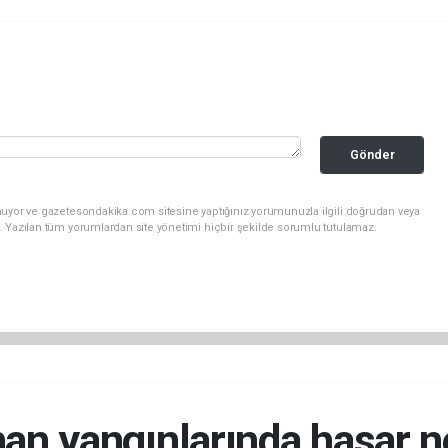
Gönder
nuyor ve gazetesondakika.com sitesine yaptığınız yorumunuzla ilgili doğrudan veya
. Yazılan tüm yorumlardan site yönetimi hiçbir şekilde sorumlu tutulamaz.
an yangınlarında hasar n