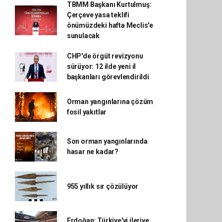
TBMM Başkanı Kurtulmuş:
Çerçeve yasa teklifi
önümüzdeki hafta Meclis'e
sunulacak
CHP'de örgüt revizyonu
sürüyor: 12 ilde yeni il
başkanları görevlendirildi
Orman yangınlarına çözüm
fosil yakıtlar
Son orman yangınlarında
hasar ne kadar?
955 yıllık sır çözülüyor
Erdoğan: Türkiye'yi ileriye