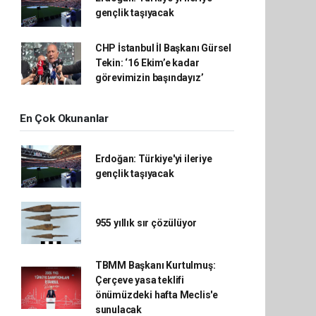
gençlik taşıyacak
CHP İstanbul İl Başkanı Gürsel
Tekin: ‘16 Ekim’e kadar
görevimizin başındayız’
En Çok Okunanlar
Erdoğan: Türkiye'yi ileriye
gençlik taşıyacak
955 yıllık sır çözülüyor
TBMM Başkanı Kurtulmuş:
Çerçeve yasa teklifi
önümüzdeki hafta Meclis'e
sunulacak