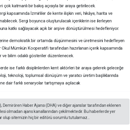
i çok katmanlı bir bakış açısıyla bir araya getirilecek.
rgi kapsamında İzmirliler de kente ilişkin veri, hikâye, harita ve
nabilecek. Sergi boyunca oluşturulacak içeriklerin ise ilerleyen
nuna katkı sağlayacak açık bir arşive dönüştürülmesi hedefleniyor.
üzerine demokratik bir ortamda düşünmesini ve üretmesini hedefleyen
ir Okul Mümkün Kooperatifi tarafından hazırlanan içerik kapsamında
r ve bilim odaklı gösteriler düzenlenecek.
rde ise farklı disiplinlerden kent aktörleri bir araya gelerek geleceğe
koloji, teknoloji, toplumsal dönüşüm ve yaratıcı üretim başlıklarında
e dair farklı senaryolar tartışmaya açılacak
), Demirören Haber Ajansı (DHA) ve diğer ajanslar tarafından eklenen
lesi olmadan ajans kanallarından çekilmektedir. Bu haberlerde yer
 olup sitemizin hiç bir editörü sorumlu tutulamaz...