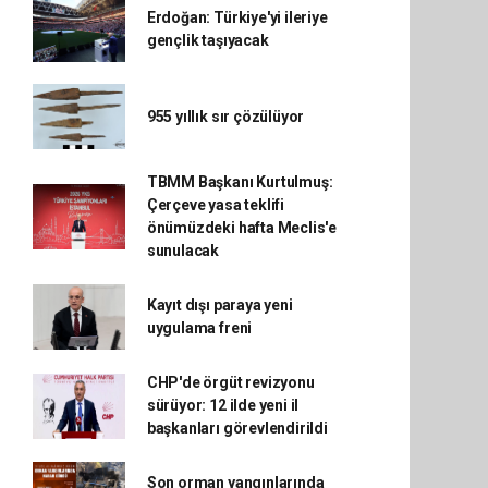
Erdoğan: Türkiye'yi ileriye
gençlik taşıyacak
955 yıllık sır çözülüyor
TBMM Başkanı Kurtulmuş:
Çerçeve yasa teklifi
önümüzdeki hafta Meclis'e
sunulacak
Kayıt dışı paraya yeni
uygulama freni
CHP'de örgüt revizyonu
sürüyor: 12 ilde yeni il
başkanları görevlendirildi
Son orman yangınlarında