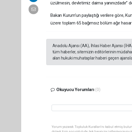
üzülmesin, devletimiz daima yanınızdadır” de
Bakan Kurum’un paylaştığı verilere göre, 
üzere toplam 65 bağımsız bölüm ağır hasar g
Anadolu Ajansı (AA), İhlas Haber Ajansı (İHA
tüm haberler, sitemizin editörlerinin müdaha
alan hukuki muhataplar haberi geçen ajanslar
Okuyucu Yorumları
(0)
Yorum yazarak Topluluk Kuralları’nı kabul etmiş bulu
dolaylı tüm sorumluluğu tek başınıza üstleniyorsunuz