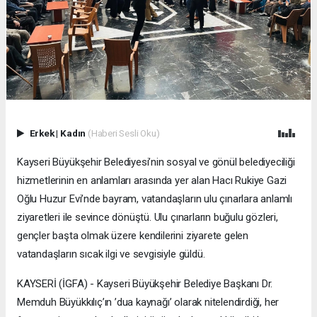
Erkek
|
Kadın
(Haberi Sesli Oku)
Kayseri Büyükşehir Belediyesi’nin sosyal ve gönül belediyeciliği
hizmetlerinin en anlamları arasında yer alan Hacı Rukiye Gazi
Oğlu Huzur Evi’nde bayram, vatandaşların ulu çınarlara anlamlı
ziyaretleri ile sevince dönüştü. Ulu çınarların buğulu gözleri,
gençler başta olmak üzere kendilerini ziyarete gelen
vatandaşların sıcak ilgi ve sevgisiyle güldü.
KAYSERİ (İGFA) - Kayseri Büyükşehir Belediye Başkanı Dr.
Memduh Büyükkılıç’ın ’dua kaynağı’ olarak nitelendirdiği, her