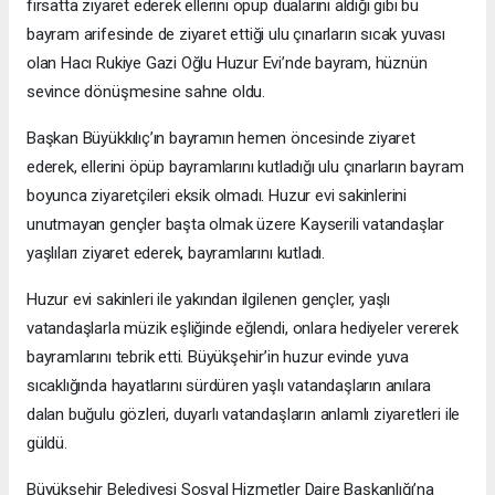
fırsatta ziyaret ederek ellerini öpüp dualarını aldığı gibi bu
bayram arifesinde de ziyaret ettiği ulu çınarların sıcak yuvası
olan Hacı Rukiye Gazi Oğlu Huzur Evi’nde bayram, hüznün
sevince dönüşmesine sahne oldu.
Başkan Büyükkılıç’ın bayramın hemen öncesinde ziyaret
ederek, ellerini öpüp bayramlarını kutladığı ulu çınarların bayram
boyunca ziyaretçileri eksik olmadı. Huzur evi sakinlerini
unutmayan gençler başta olmak üzere Kayserili vatandaşlar
yaşlıları ziyaret ederek, bayramlarını kutladı.
Huzur evi sakinleri ile yakından ilgilenen gençler, yaşlı
vatandaşlarla müzik eşliğinde eğlendi, onlara hediyeler vererek
bayramlarını tebrik etti. Büyükşehir’in huzur evinde yuva
sıcaklığında hayatlarını sürdüren yaşlı vatandaşların anılara
dalan buğulu gözleri, duyarlı vatandaşların anlamlı ziyaretleri ile
güldü.
Büyükşehir Belediyesi Sosyal Hizmetler Daire Başkanlığı’na