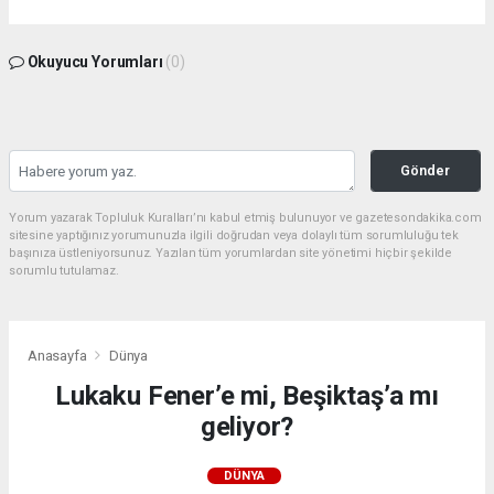
Okuyucu Yorumları
(0)
Gönder
Yorum yazarak Topluluk Kuralları’nı kabul etmiş bulunuyor ve gazetesondakika.com
sitesine yaptığınız yorumunuzla ilgili doğrudan veya dolaylı tüm sorumluluğu tek
başınıza üstleniyorsunuz. Yazılan tüm yorumlardan site yönetimi hiçbir şekilde
sorumlu tutulamaz.
Anasayfa
Dünya
Lukaku Fener’e mi, Beşiktaş’a mı
geliyor?
DÜNYA