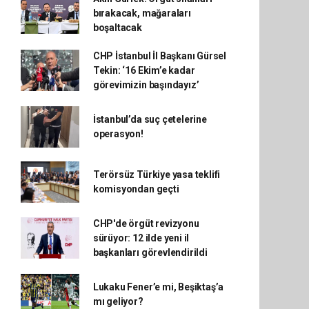
bırakacak, mağaraları
boşaltacak
CHP İstanbul İl Başkanı Gürsel
Tekin: ‘16 Ekim’e kadar
görevimizin başındayız’
İstanbul’da suç çetelerine
operasyon!
Terörsüz Türkiye yasa teklifi
komisyondan geçti
CHP'de örgüt revizyonu
sürüyor: 12 ilde yeni il
başkanları görevlendirildi
Lukaku Fener’e mi, Beşiktaş’a
mı geliyor?