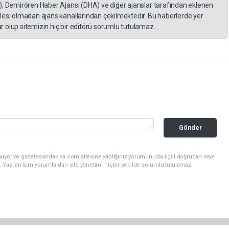
), Demirören Haber Ajansı (DHA) ve diğer ajanslar tarafından eklenen
lesi olmadan ajans kanallarından çekilmektedir. Bu haberlerde yer
 olup sitemizin hiç bir editörü sorumlu tutulamaz...
Gönder
nuyor ve gazetesondakika.com sitesine yaptığınız yorumunuzla ilgili doğrudan veya
. Yazılan tüm yorumlardan site yönetimi hiçbir şekilde sorumlu tutulamaz.