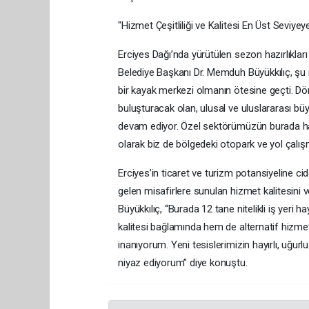
"Hizmet Çeşitliliği ve Kalitesi En Üst Seviyey
Erciyes Dağı’nda yürütülen sezon hazırlıkları
Belediye Başkanı Dr. Memduh Büyükkılıç, şu if
bir kayak merkezi olmanın ötesine geçti. Dör
buluşturacak olan, ulusal ve uluslararası büy
devam ediyor. Özel sektörümüzün burada hayat
olarak biz de bölgedeki otopark ve yol çalış
Erciyes’in ticaret ve turizm potansiyeline c
gelen misafirlere sunulan hizmet kalitesini v
Büyükkılıç, “Burada 12 tane nitelikli iş yeri
kalitesi bağlamında hem de alternatif hizme
inanıyorum. Yeni tesislerimizin hayırlı, uğurl
niyaz ediyorum” diye konuştu.