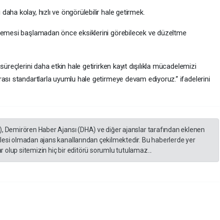
aha kolay, hızlı ve öngörülebilir hale getirmek.
elemesi başlamadan önce eksiklerini görebilecek ve düzeltme
süreçlerini daha etkin hale getirirken kayıt dışılıkla mücadelemizi
ası standartlarla uyumlu hale getirmeye devam ediyoruz.” ifadelerini
), Demirören Haber Ajansı (DHA) ve diğer ajanslar tarafından eklenen
lesi olmadan ajans kanallarından çekilmektedir. Bu haberlerde yer
 olup sitemizin hiç bir editörü sorumlu tutulamaz...