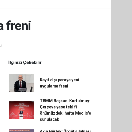
 freni
u.
İlginizi Çekebilir
Kayıt dışı paraya yeni
uygulama freni
TBMM Başkanı Kurtulmuş:
Çerçeve yasa teklifi
önümüzdeki hafta Meclis'e
sunulacak
Akın Gürlek: Örgüt silahları