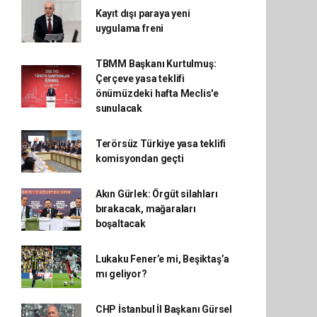
Kayıt dışı paraya yeni
uygulama freni
TBMM Başkanı Kurtulmuş:
Çerçeve yasa teklifi
önümüzdeki hafta Meclis'e
sunulacak
Terörsüz Türkiye yasa teklifi
komisyondan geçti
Akın Gürlek: Örgüt silahları
bırakacak, mağaraları
boşaltacak
Lukaku Fener’e mi, Beşiktaş’a
mı geliyor?
CHP İstanbul İl Başkanı Gürsel