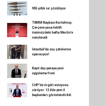
955 yıllık sır çözülüyor
TBMM Başkanı Kurtulmuş:
Çerçeve yasa teklifi
önümüzdeki hafta Meclis'e
sunulacak
İstanbul’da suç çetelerine
operasyon!
Kayıt dışı paraya yeni
uygulama freni
CHP'de örgüt revizyonu
sürüyor: 12 ilde yeni il
başkanları görevlendirildi