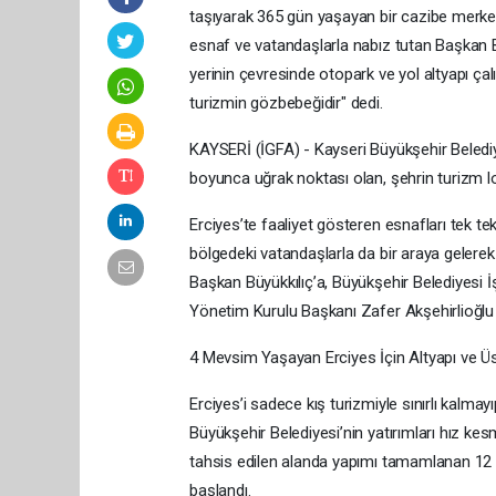
taşıyarak 365 gün yaşayan bir cazibe merkezi
esnaf ve vatandaşlarla nabız tutan Başkan Büy
yerinin çevresinde otopark ve yol altyapı ça
turizmin gözbebeğidir" dedi.
KAYSERİ (İGFA) - Kayseri Büyükşehir Belediy
boyunca uğrak noktası olan, şehrin turizm lo
Erciyes’te faaliyet gösteren esnafları tek te
bölgedeki vatandaşlarla da bir araya gelere
Başkan Büyükkılıç’a, Büyükşehir Belediyesi İş
Yönetim Kurulu Başkanı Zafer Akşehirlioğlu d
4 Mevsim Yaşayan Erciyes İçin Altyapı ve Üst
Erciyes’i sadece kış turizmiyle sınırlı kalma
Büyükşehir Belediyesi’nin yatırımları hız k
tahsis edilen alanda yapımı tamamlanan 12 a
başlandı.