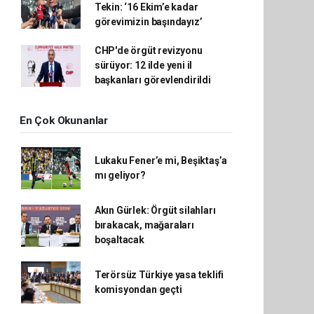
Tekin: ‘16 Ekim’e kadar
görevimizin başındayız’
CHP'de örgüt revizyonu
sürüyor: 12 ilde yeni il
başkanları görevlendirildi
En Çok Okunanlar
Lukaku Fener’e mi, Beşiktaş’a
mı geliyor?
Akın Gürlek: Örgüt silahları
bırakacak, mağaraları
boşaltacak
Terörsüz Türkiye yasa teklifi
komisyondan geçti