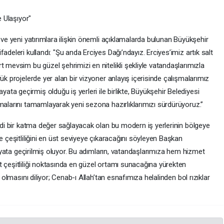
e Ulaşıyor"
 ve yeni yatırımlara ilişkin önemli açıklamalarda bulunan Büyükşehir
adeleri kullandı: "Şu anda Erciyes Dağı’ndayız. Erciyes’imiz artık salt
t mevsim bu güzel şehrimizi en nitelikli şekliyle vatandaşlarımızla
ük projelerde yer alan bir vizyoner anlayış içerisinde çalışmalarımız
a geçirmiş olduğu iş yerleri ile birlikte, Büyükşehir Belediyesi
malarını tamamlayarak yeni sezona hazırlıklarımızı sürdürüyoruz.”
iddi bir katma değer sağlayacak olan bu modern iş yerlerinin bölgeye
e çeşitliliğini en üst seviyeye çıkaracağını söyleyen Başkan
 hayata geçirilmiş oluyor. Bu adımların, vatandaşlarımıza hem hizmet
t çeşitliliği noktasında en güzel ortamı sunacağına yürekten
u olmasını diliyor; Cenab-ı Allah’tan esnafımıza helalinden bol rızıklar