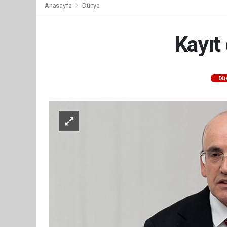
Anasayfa
Dünya
Kayıt
Dü