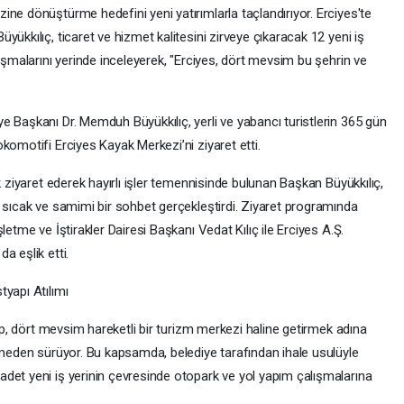
ne dönüştürme hedefini yeni yatırımlarla taçlandırıyor. Erciyes'te
ükkılıç, ticaret ve hizmet kalitesini zirveye çıkaracak 12 yeni iş
lışmalarını yerinde inceleyerek, "Erciyes, dört mevsim bu şehrin ve
e Başkanı Dr. Memduh Büyükkılıç, yerli ve yabancı turistlerin 365 gün
komotifi Erciyes Kayak Merkezi’ni ziyaret etti.
k ziyaret ederek hayırlı işler temennisinde bulunan Başkan Büyükkılıç,
k sıcak ve samimi bir sohbet gerçekleştirdi. Ziyaret programında
letme ve İştirakler Dairesi Başkanı Vedat Kılıç ile Erciyes A.Ş.
a eşlik etti.
yapı Atılımı
yıp, dört mevsim hareketli bir turizm merkezi haline getirmek adına
esmeden sürüyor. Bu kapsamda, belediye tarafından ihale usulüyle
det yeni iş yerinin çevresinde otopark ve yol yapım çalışmalarına