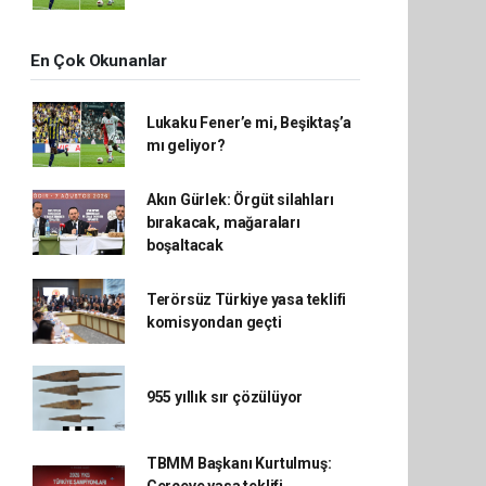
En Çok Okunanlar
Lukaku Fener’e mi, Beşiktaş’a
mı geliyor?
Akın Gürlek: Örgüt silahları
bırakacak, mağaraları
boşaltacak
Terörsüz Türkiye yasa teklifi
komisyondan geçti
955 yıllık sır çözülüyor
TBMM Başkanı Kurtulmuş:
Çerçeve yasa teklifi