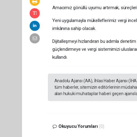
Amacımız gönüllü uyumu artırmak, süreçleri d
Yeni uygulamayla mükelleflerimiz vergi inc
imkânına sahip olacak.
Dijitalleşmeyi hızlandıran bu adımla denetim 
güçlendirmeye ve vergi sistemimizi uluslarar
kullandı.
Anadolu Ajansı (AA), İhlas Haber Ajansı (İHA
tüm haberler, sitemizin editörlerinin müdaha
alan hukuki muhataplar haberi geçen ajanslar
Okuyucu Yorumları
(0)