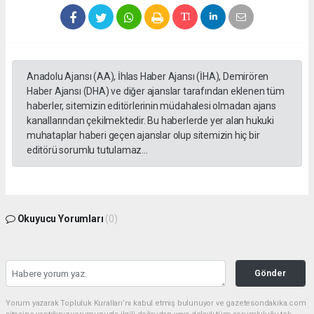
Anadolu Ajansı (AA), İhlas Haber Ajansı (İHA), Demirören
Haber Ajansı (DHA) ve diğer ajanslar tarafından eklenen tüm
haberler, sitemizin editörlerinin müdahalesi olmadan ajans
kanallarından çekilmektedir. Bu haberlerde yer alan hukuki
muhataplar haberi geçen ajanslar olup sitemizin hiç bir
editörü sorumlu tutulamaz...
Okuyucu Yorumları
(0)
Gönder
Yorum yazarak Topluluk Kuralları’nı kabul etmiş bulunuyor ve gazetesondakika.com