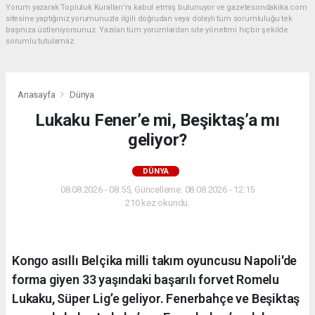
Yorum yazarak Topluluk Kuralları’nı kabul etmiş bulunuyor ve gazetesondakika.com
sitesine yaptığınız yorumunuzla ilgili doğrudan veya dolaylı tüm sorumluluğu tek
başınıza üstleniyorsunuz. Yazılan tüm yorumlardan site yönetimi hiçbir şekilde
sorumlu tutulamaz.
Anasayfa
Dünya
Lukaku Fener’e mi, Beşiktaş’a mı
geliyor?
DÜNYA
08.08.2026 - 08:55, Güncelleme: 08.08.2026 - 12:15
210 kez okundu.
Kongo asıllı Belçika milli takım oyuncusu Napoli'de
forma giyen 33 yaşındaki başarılı forvet Romelu
Lukaku, Süper Lig’e geliyor. Fenerbahçe ve Beşiktaş