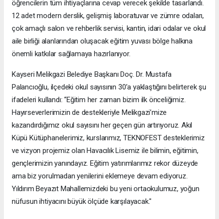
öğrencilerin tüm ihtiyaçlarına cevap verecek şekilde tasarlandı.
12 adet modern derslik, gelişmiş laboratuvar ve zümre odaları,
çok amaçlı salon ve rehberlik servisi, kantin, idari odalar ve okul
aile birliği alanlarından oluşacak eğitim yuvası bölge halkına
önemli katkılar sağlamaya hazırlanıyor.
Kayseri Melikgazi Belediye Başkanı Doç. Dr. Mustafa
Palancıoğlu, ilçedeki okul sayısının 30’a yaklaştığını belirterek şu
ifadeleri kullandı: “Eğitim her zaman bizim ilk önceliğimiz.
Hayırseverlerimizin de destekleriyle Melikgazi’mize
kazandırdığımız okul sayısını her geçen gün artırıyoruz. Akıl
Küpü Kütüphanelerimiz, kurslarımız, TEKNOFEST desteklerimiz
ve vizyon projemiz olan Havacılık Lisemiz ile bilimin, eğitimin,
gençlerimizin yanındayız. Eğitim yatırımlarımız rekor düzeyde
ama biz yorulmadan yenilerini eklemeye devam ediyoruz.
Yıldırım Beyazıt Mahallemizdeki bu yeni ortaokulumuz, yoğun
nüfusun ihtiyacını büyük ölçüde karşılayacak."