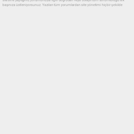
sitesine yaptığınız yorumunuzla ilgili doğrudan veya dolaylı tüm sorumluluğu tek
başınıza üstleniyorsunuz. Yazılan tüm yorumlardan site yönetimi hiçbir şekilde
sorumlu tutulamaz.
Anasayfa
Dünya
Akın Gürlek: Örgüt silahları
bırakacak, mağaraları boşaltacak
DÜNYA
08.08.2026 - 08:35, Güncelleme: 08.08.2026 - 12:14
196 kez okundu.
Terörsüz Türkiye süreci içinde örgütün tamamen
kendini feshetmesi ve silahlarını bırakması
gerektiğinin altını çizen Adalet Bakanı Akın Gürlek,
“Örgüt tamamen kendini feshedecek. Silahları