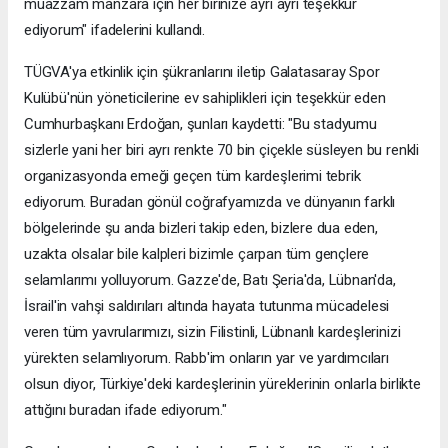
muazzam manzara için her birinize ayrı ayrı teşekkür
ediyorum" ifadelerini kullandı.
TÜGVA'ya etkinlik için şükranlarını iletip Galatasaray Spor
Kulübü'nün yöneticilerine ev sahiplikleri için teşekkür eden
Cumhurbaşkanı Erdoğan, şunları kaydetti: "Bu stadyumu
sizlerle yani her biri ayrı renkte 70 bin çiçekle süsleyen bu renkli
organizasyonda emeği geçen tüm kardeşlerimi tebrik
ediyorum. Buradan gönül coğrafyamızda ve dünyanın farklı
bölgelerinde şu anda bizleri takip eden, bizlere dua eden,
uzakta olsalar bile kalpleri bizimle çarpan tüm gençlere
selamlarımı yolluyorum. Gazze'de, Batı Şeria'da, Lübnan'da,
İsrail'in vahşi saldırıları altında hayata tutunma mücadelesi
veren tüm yavrularımızı, sizin Filistinli, Lübnanlı kardeşlerinizi
yürekten selamlıyorum. Rabb'im onların yar ve yardımcıları
olsun diyor, Türkiye'deki kardeşlerinin yüreklerinin onlarla birlikte
attığını buradan ifade ediyorum."