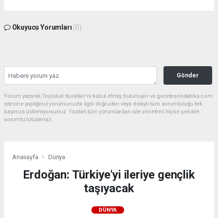
Okuyucu Yorumları
(0)
Gönder
Yorum yazarak Topluluk Kuralları’nı kabul etmiş bulunuyor ve gazetesondakika.com
sitesine yaptığınız yorumunuzla ilgili doğrudan veya dolaylı tüm sorumluluğu tek
başınıza üstleniyorsunuz. Yazılan tüm yorumlardan site yönetimi hiçbir şekilde
sorumlu tutulamaz.
Anasayfa
Dünya
Erdoğan: Türkiye'yi ileriye gençlik
taşıyacak
DÜNYA