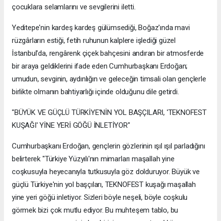
çocuklara selamlarını ve sevgilerini iletti.
Yeditepe'nin kardeş kardeş gülümsediği, Boğaz'ında mavi
rüzgârların estiği, fetih ruhunun kalplere işlediği güzel
İstanbul'da, rengârenk çiçek bahçesini andıran bir atmosferde
bir araya geldiklerini ifade eden Cumhurbaşkanı Erdoğan;
umudun, sevginin, aydınlığın ve geleceğin timsali olan gençlerle
birlikte olmanın bahtiyarlığı içinde olduğunu dile getirdi.
"BÜYÜK VE GÜÇLÜ TÜRKİYE'NİN YOL BAŞÇILARI, 'TEKNOFEST
KUŞAĞI' YİNE YERİ GÖĞÜ İNLETİYOR"
Cumhurbaşkanı Erdoğan, gençlerin gözlerinin ışıl ışıl parladığını
belirterek "Türkiye Yüzyılı'nın mimarları maşallah yine
coşkusuyla heyecanıyla tutkusuyla göz dolduruyor. Büyük ve
güçlü Türkiye'nin yol başçıları, TEKNOFEST kuşağı maşallah
yine yeri göğü inletiyor. Sizleri böyle neşeli, böyle coşkulu
görmek bizi çok mutlu ediyor. Bu muhteşem tablo, bu