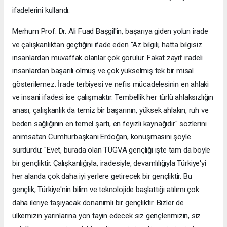
ifadelerini kullandı.
Merhum Prof. Dr. Ali Fuad Başgil'in, başarıya giden yolun irade
ve çalışkanlıktan geçtiğini ifade eden "Az bilgili, hatta bilgisiz
insanlardan muvaffak olanlar çok görülür. Fakat zayıf iradeli
insanlardan başarılı olmuş ve çok yükselmiş tek bir misal
gösterilemez. İrade terbiyesi ve nefis mücadelesinin en ahlaki
ve insani ifadesi ise çalışmaktır. Tembellik her türlü ahlaksızlığın
anası, çalışkanlık da temiz bir başarının, yüksek ahlakın, ruh ve
beden sağlığının en temel şartı, en feyizli kaynağıdır" sözlerini
anımsatan Cumhurbaşkanı Erdoğan, konuşmasını şöyle
sürdürdü: "Evet, burada olan TÜGVA gençliği işte tam da böyle
bir gençliktir. Çalışkanlığıyla, iradesiyle, devamlılığıyla Türkiye'yi
her alanda çok daha iyi yerlere getirecek bir gençliktir. Bu
gençlik, Türkiye'nin bilim ve teknolojide başlattığı atılımı çok
daha ileriye taşıyacak donanımlı bir gençliktir. Bizler de
ülkemizin yarınlarına yön tayin edecek siz gençlerimizin, siz