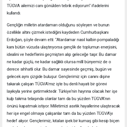
TÜGVA ailemizi canı gönülden tebrik ediyorum" ifadelerini
kullandı.
Gençliğin milletin atardamarı olduğunu söyleyen ve bunun
özellikle altını çizmek istediğini kaydeden Cumhurbaşkanı
Erdoğan, şöyle devam etti: "Atardamar nasıl kalbin pompaladığı
kanı bütün vücuda ulaştırıyorsa gençlik de toplumun enerjisini,
idealini ve hedeflerini geçmişten alıp geleceğe taşır. Bu damar
ne kadar güçlü, ne kadar sağlıklı olursa millî bünyemiz de o
derece sıhhatli olur. Bu damar sayesinde geçmiş, bugün ve
gelecek aynı çizgide buluşur. Gençlerimiz için canını dişine
takarak çalışan TÜGVA'mız işte bu denli hayati bir görevi
layıkıyla yerine getirmektedir. Türkiye'nin hayrına olacak her işe
kulp takma telaşında olanlar tam da bu yüzden TÜGVA'nın
önünü kapatmak istiyor. Milletimizi asırlık hayallerine ulaştıracak
her işe engel olmaya çalışanlar tam da bu yüzden TÜGVA'yı
hedef alıyor. Gençlerimiz, kıtaları ipek bir kumaş gibi kesip biçen