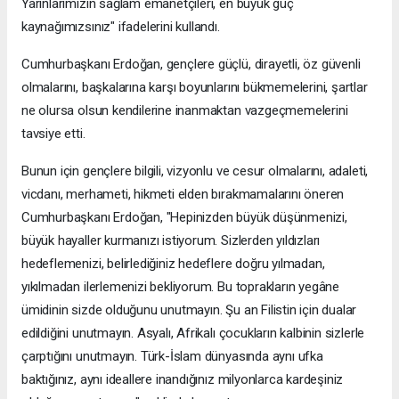
Yarınlarımızın sağlam emanetçileri, en büyük güç
kaynağımızsınız" ifadelerini kullandı.
Cumhurbaşkanı Erdoğan, gençlere güçlü, dirayetli, öz güvenli
olmalarını, başkalarına karşı boyunlarını bükmemelerini, şartlar
ne olursa olsun kendilerine inanmaktan vazgeçmemelerini
tavsiye etti.
Bunun için gençlere bilgili, vizyonlu ve cesur olmalarını, adaleti,
vicdanı, merhameti, hikmeti elden bırakmamalarını öneren
Cumhurbaşkanı Erdoğan, "Hepinizden büyük düşünmenizi,
büyük hayaller kurmanızı istiyorum. Sizlerden yıldızları
hedeflemenizi, belirlediğiniz hedeflere doğru yılmadan,
yıkılmadan ilerlemenizi bekliyorum. Bu toprakların yegâne
ümidinin sizde olduğunu unutmayın. Şu an Filistin için dualar
edildiğini unutmayın. Asyalı, Afrikalı çocukların kalbinin sizlerle
çarptığını unutmayın. Türk-İslam dünyasında aynı ufka
baktığınız, aynı ideallere inandığınız milyonlarca kardeşiniz