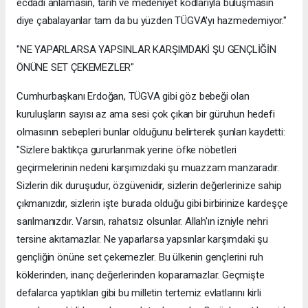
ecdadı anlamasın, tarih ve medeniyet kodlarıyla buluşmasın
diye çabalayanlar tam da bu yüzden TÜGVA'yı hazmedemiyor."
"NE YAPARLARSA YAPSINLAR KARŞIMDAKİ ŞU GENÇLİĞİN
ÖNÜNE SET ÇEKEMEZLER"
Cumhurbaşkanı Erdoğan, TÜGVA gibi göz bebeği olan
kuruluşların sayısı az ama sesi çok çıkan bir güruhun hedefi
olmasının sebepleri bunlar olduğunu belirterek şunları kaydetti:
"Sizlere baktıkça gururlanmak yerine öfke nöbetleri
geçirmelerinin nedeni karşımızdaki şu muazzam manzaradır.
Sizlerin dik duruşudur, özgüvenidir, sizlerin değerlerinize sahip
çıkmanızdır, sizlerin işte burada olduğu gibi birbirinize kardeşçe
sarılmanızdır. Varsın, rahatsız olsunlar. Allah'ın izniyle nehri
tersine akıtamazlar. Ne yaparlarsa yapsınlar karşımdaki şu
gençliğin önüne set çekemezler. Bu ülkenin gençlerini ruh
köklerinden, inanç değerlerinden koparamazlar. Geçmişte
defalarca yaptıkları gibi bu milletin tertemiz evlatlarını kirli