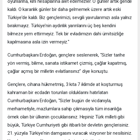
oyunlarına, kirli hesaplarına alet edemezler. O günler artık geride
kaldı. O karanlık günler bir daha gelmemek üzere artık eski
Türkiye'de kaldı. Biz gençlerimizi, sevgili yavrularımızı asla yalnız
bırakmayız. Türkiye'nin aydınlık yarınlarını üç beş kendini
bilmeze yem ettirmeyiz. Tek bir evladımızın dahi ümitsizliğe
kapılmasına asla izin vermeyiz."
Cumhurbaşkanı Erdoğan, gençlere seslenerek, "Sizler tarihe
yön vermiş, bilime, sanata istikamet çizmiş, çağlar kapatmış,
çağlar açmış bir milletin evlatlarısınız" diye konuştu.
Gençlere, cihana hükmetmiş, 3 kıta 7 iklimde at koşturmuş
kahraman bir ecdadın torunları olduklarını hatırlatan
Cumhurbaşkanı Erdoğan, "Sizler bugün de vicdanıyla,
merhametiyle, mazlumlara sahip çıkmasıyla tüm insanlığa
örnek olan bir ülkenin çocuklarısınız. Hepiniz Türk milleti gibi
büyük, Türkiye Cumhuriyeti gibi itibarlı bir devletin gençlerisiniz.
21. yüzyıla Türkiye'nin damgasını vuracak vizyoner bir nesilsiniz.