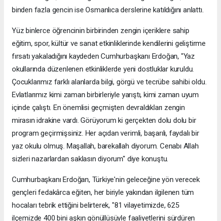
binden fazla gencin ise Osmanlıca derslerine katıldığını anlattı.
Yüz binlerce öğrencinin birbirinden zengin içeriklere sahip
eğitim, spor, kültür ve sanat etkinliklerinde kendilerini geliştirme
fırsatı yakaladığını kaydeden Cumhurbaşkanı Erdoğan, "Yaz
okullarında düzenlenen etkinliklerde yeni dostluklar kuruldu.
Çocuklarımız farklı alanlarda bilgi, görgü ve tecrübe sahibi oldu.
Evlatlarımız kimi zaman birbirleriyle yarıştı, kimi zaman uyum
içinde çalıştı. En önemlisi geçmişten devraldıkları zengin
mirasın idrakine vardı. Görüyorum ki gerçekten dolu dolu bir
program geçirmişsiniz. Her açıdan verimli, başarılı, faydalı bir
yaz okulu olmuş. Maşallah, barekallah diyorum. Cenabı Allah
sizleri nazarlardan saklasın diyorum" diye konuştu.
Cumhurbaşkanı Erdoğan, Türkiye'nin geleceğine yön verecek
gençleri fedakârca eğiten, her biriyle yakından ilgilenen tüm
hocaları tebrik ettiğini belirterek, "81 vilayetimizde, 625
ilçemizde 400 bini aşkın gönüllüsüyle faaliyetlerini sürdüren