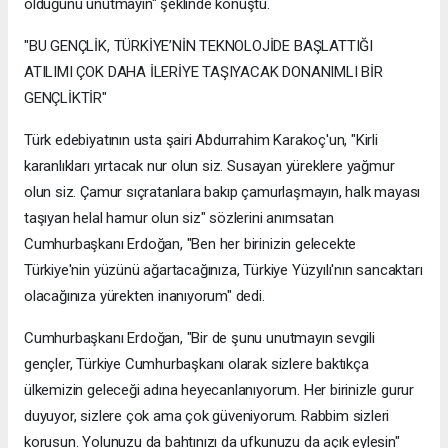
olduğunu unutmayın" şeklinde konuştu.
"BU GENÇLİK, TÜRKİYE’NİN TEKNOLOJİDE BAŞLATTIĞI
ATILIMI ÇOK DAHA İLERİYE TAŞIYACAK DONANIMLI BİR
GENÇLİKTİR"
Türk edebiyatının usta şairi Abdurrahim Karakoç'un, "Kirli
karanlıkları yırtacak nur olun siz. Susayan yüreklere yağmur
olun siz. Çamur sıçratanlara bakıp çamurlaşmayın, halk mayası
taşıyan helal hamur olun siz" sözlerini anımsatan
Cumhurbaşkanı Erdoğan, "Ben her birinizin gelecekte
Türkiye'nin yüzünü ağartacağınıza, Türkiye Yüzyılı'nın sancaktarı
olacağınıza yürekten inanıyorum" dedi.
Cumhurbaşkanı Erdoğan, "Bir de şunu unutmayın sevgili
gençler, Türkiye Cumhurbaşkanı olarak sizlere baktıkça
ülkemizin geleceği adına heyecanlanıyorum. Her birinizle gurur
duyuyor, sizlere çok ama çok güveniyorum. Rabbim sizleri
korusun. Yolunuzu da bahtınızı da ufkunuzu da açık eylesin"