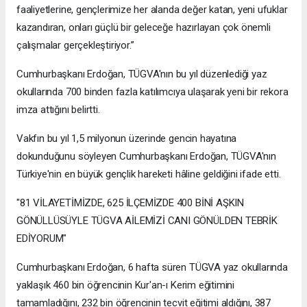
faaliyetlerine, gençlerimize her alanda değer katan, yeni ufuklar
kazandıran, onları güçlü bir geleceğe hazırlayan çok önemli
çalışmalar gerçekleştiriyor.”
Cumhurbaşkanı Erdoğan, TÜGVA'nın bu yıl düzenlediği yaz
okullarında 700 binden fazla katılımcıya ulaşarak yeni bir rekora
imza attığını belirtti.
Vakfın bu yıl 1,5 milyonun üzerinde gencin hayatına
dokunduğunu söyleyen Cumhurbaşkanı Erdoğan, TÜGVA'nın
Türkiye'nin en büyük gençlik hareketi hâline geldiğini ifade etti.
"81 VİLAYETİMİZDE, 625 İLÇEMİZDE 400 BİNİ AŞKIN
GÖNÜLLÜSÜYLE TÜGVA AİLEMİZİ CANI GÖNÜLDEN TEBRİK
EDİYORUM"
Cumhurbaşkanı Erdoğan, 6 hafta süren TÜGVA yaz okullarında
yaklaşık 460 bin öğrencinin Kur'an-ı Kerim eğitimini
tamamladığını, 232 bin öğrencinin tecvit eğitimi aldığını, 387