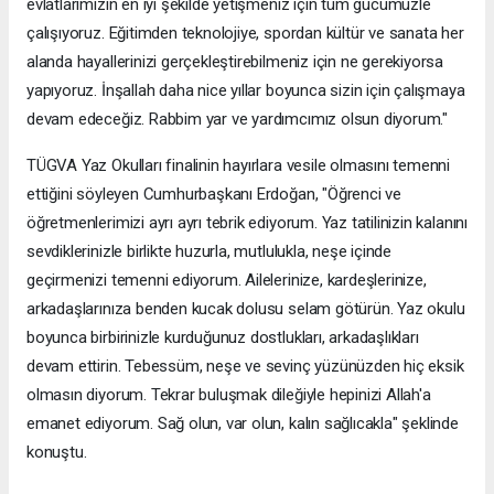
evlatlarımızın en iyi şekilde yetişmeniz için tüm gücümüzle
çalışıyoruz. Eğitimden teknolojiye, spordan kültür ve sanata her
alanda hayallerinizi gerçekleştirebilmeniz için ne gerekiyorsa
yapıyoruz. İnşallah daha nice yıllar boyunca sizin için çalışmaya
devam edeceğiz. Rabbim yar ve yardımcımız olsun diyorum."
TÜGVA Yaz Okulları finalinin hayırlara vesile olmasını temenni
ettiğini söyleyen Cumhurbaşkanı Erdoğan, "Öğrenci ve
öğretmenlerimizi ayrı ayrı tebrik ediyorum. Yaz tatilinizin kalanını
sevdiklerinizle birlikte huzurla, mutlulukla, neşe içinde
geçirmenizi temenni ediyorum. Ailelerinize, kardeşlerinize,
arkadaşlarınıza benden kucak dolusu selam götürün. Yaz okulu
boyunca birbirinizle kurduğunuz dostlukları, arkadaşlıkları
devam ettirin. Tebessüm, neşe ve sevinç yüzünüzden hiç eksik
olmasın diyorum. Tekrar buluşmak dileğiyle hepinizi Allah'a
emanet ediyorum. Sağ olun, var olun, kalın sağlıcakla" şeklinde
konuştu.