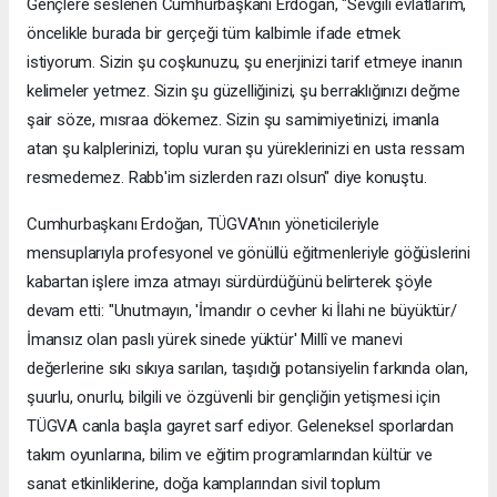
Gençlere seslenen Cumhurbaşkanı Erdoğan, "Sevgili evlatlarım,
öncelikle burada bir gerçeği tüm kalbimle ifade etmek
istiyorum. Sizin şu coşkunuzu, şu enerjinizi tarif etmeye inanın
kelimeler yetmez. Sizin şu güzelliğinizi, şu berraklığınızı değme
şair söze, mısraa dökemez. Sizin şu samimiyetinizi, imanla
atan şu kalplerinizi, toplu vuran şu yüreklerinizi en usta ressam
resmedemez. Rabb'im sizlerden razı olsun" diye konuştu.
Cumhurbaşkanı Erdoğan, TÜGVA'nın yöneticileriyle
mensuplarıyla profesyonel ve gönüllü eğitmenleriyle göğüslerini
kabartan işlere imza atmayı sürdürdüğünü belirterek şöyle
devam etti: "Unutmayın, 'İmandır o cevher ki İlahi ne büyüktür/
İmansız olan paslı yürek sinede yüktür' Millî ve manevi
değerlerine sıkı sıkıya sarılan, taşıdığı potansiyelin farkında olan,
şuurlu, onurlu, bilgili ve özgüvenli bir gençliğin yetişmesi için
TÜGVA canla başla gayret sarf ediyor. Geleneksel sporlardan
takım oyunlarına, bilim ve eğitim programlarından kültür ve
sanat etkinliklerine, doğa kamplarından sivil toplum