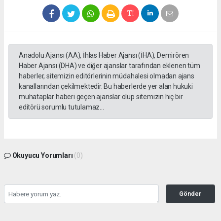
Anadolu Ajansı (AA), İhlas Haber Ajansı (İHA), Demirören
Haber Ajansı (DHA) ve diğer ajanslar tarafından eklenen tüm
haberler, sitemizin editörlerinin müdahalesi olmadan ajans
kanallarından çekilmektedir. Bu haberlerde yer alan hukuki
muhataplar haberi geçen ajanslar olup sitemizin hiç bir
editörü sorumlu tutulamaz...
Okuyucu Yorumları
(0)
Gönder
Yorum yazarak Topluluk Kuralları’nı kabul etmiş bulunuyor ve gazetesondakika.com