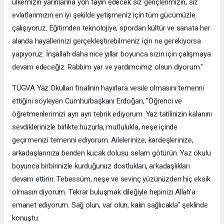
ülkemizin yarınlarına yön tayin edecek siz gençlerimizin, siz
evlatlarımızın en iyi şekilde yetişmeniz için tüm gücümüzle
çalışıyoruz. Eğitimden teknolojiye, spordan kültür ve sanata her
alanda hayallerinizi gerçekleştirebilmeniz için ne gerekiyorsa
yapıyoruz. İnşallah daha nice yıllar boyunca sizin için çalışmaya
devam edeceğiz. Rabbim yar ve yardımcımız olsun diyorum."
TÜGVA Yaz Okulları finalinin hayırlara vesile olmasını temenni
ettiğini söyleyen Cumhurbaşkanı Erdoğan, "Öğrenci ve
öğretmenlerimizi ayrı ayrı tebrik ediyorum. Yaz tatilinizin kalanını
sevdiklerinizle birlikte huzurla, mutlulukla, neşe içinde
geçirmenizi temenni ediyorum. Ailelerinize, kardeşlerinize,
arkadaşlarınıza benden kucak dolusu selam götürün. Yaz okulu
boyunca birbirinizle kurduğunuz dostlukları, arkadaşlıkları
devam ettirin. Tebessüm, neşe ve sevinç yüzünüzden hiç eksik
olmasın diyorum. Tekrar buluşmak dileğiyle hepinizi Allah'a
emanet ediyorum. Sağ olun, var olun, kalın sağlıcakla" şeklinde
konuştu.