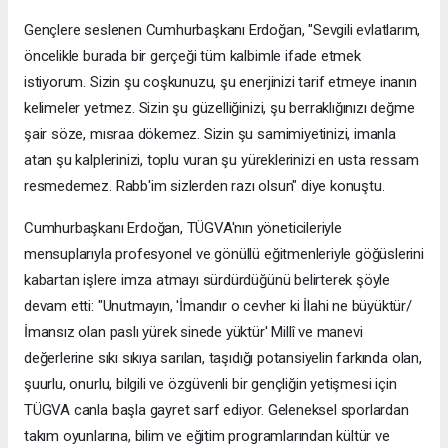
Gençlere seslenen Cumhurbaşkanı Erdoğan, "Sevgili evlatlarım,
öncelikle burada bir gerçeği tüm kalbimle ifade etmek
istiyorum. Sizin şu coşkunuzu, şu enerjinizi tarif etmeye inanın
kelimeler yetmez. Sizin şu güzelliğinizi, şu berraklığınızı değme
şair söze, mısraa dökemez. Sizin şu samimiyetinizi, imanla
atan şu kalplerinizi, toplu vuran şu yüreklerinizi en usta ressam
resmedemez. Rabb'im sizlerden razı olsun" diye konuştu.
Cumhurbaşkanı Erdoğan, TÜGVA'nın yöneticileriyle
mensuplarıyla profesyonel ve gönüllü eğitmenleriyle göğüslerini
kabartan işlere imza atmayı sürdürdüğünü belirterek şöyle
devam etti: "Unutmayın, 'İmandır o cevher ki İlahi ne büyüktür/
İmansız olan paslı yürek sinede yüktür' Millî ve manevi
değerlerine sıkı sıkıya sarılan, taşıdığı potansiyelin farkında olan,
şuurlu, onurlu, bilgili ve özgüvenli bir gençliğin yetişmesi için
TÜGVA canla başla gayret sarf ediyor. Geleneksel sporlardan
takım oyunlarına, bilim ve eğitim programlarından kültür ve