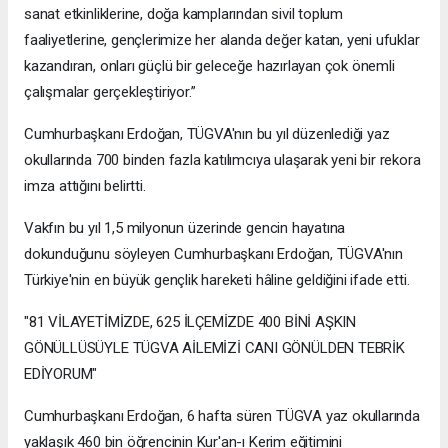
sanat etkinliklerine, doğa kamplarından sivil toplum
faaliyetlerine, gençlerimize her alanda değer katan, yeni ufuklar
kazandıran, onları güçlü bir geleceğe hazırlayan çok önemli
çalışmalar gerçekleştiriyor.”
Cumhurbaşkanı Erdoğan, TÜGVA'nın bu yıl düzenlediği yaz
okullarında 700 binden fazla katılımcıya ulaşarak yeni bir rekora
imza attığını belirtti.
Vakfın bu yıl 1,5 milyonun üzerinde gencin hayatına
dokunduğunu söyleyen Cumhurbaşkanı Erdoğan, TÜGVA'nın
Türkiye'nin en büyük gençlik hareketi hâline geldiğini ifade etti.
"81 VİLAYETİMİZDE, 625 İLÇEMİZDE 400 BİNİ AŞKIN
GÖNÜLLÜSÜYLE TÜGVA AİLEMİZİ CANI GÖNÜLDEN TEBRİK
EDİYORUM"
Cumhurbaşkanı Erdoğan, 6 hafta süren TÜGVA yaz okullarında
yaklaşık 460 bin öğrencinin Kur'an-ı Kerim eğitimini