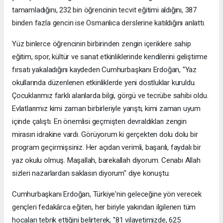
tamamladığını, 232 bin öğrencinin tecvit eğitimi aldığını, 387
binden fazla gencin ise Osmanlıca derslerine katıldığını anlattı.
Yüz binlerce öğrencinin birbirinden zengin içeriklere sahip
eğitim, spor, kültür ve sanat etkinliklerinde kendilerini geliştirme
fırsatı yakaladığını kaydeden Cumhurbaşkanı Erdoğan, "Yaz
okullarında düzenlenen etkinliklerde yeni dostluklar kuruldu.
Çocuklarımız farklı alanlarda bilgi, görgü ve tecrübe sahibi oldu.
Evlatlarımız kimi zaman birbirleriyle yarıştı, kimi zaman uyum
içinde çalıştı. En önemlisi geçmişten devraldıkları zengin
mirasın idrakine vardı. Görüyorum ki gerçekten dolu dolu bir
program geçirmişsiniz. Her açıdan verimli, başarılı, faydalı bir
yaz okulu olmuş. Maşallah, barekallah diyorum. Cenabı Allah
sizleri nazarlardan saklasın diyorum" diye konuştu.
Cumhurbaşkanı Erdoğan, Türkiye'nin geleceğine yön verecek
gençleri fedakârca eğiten, her biriyle yakından ilgilenen tüm
hocaları tebrik ettiğini belirterek, "81 vilayetimizde, 625