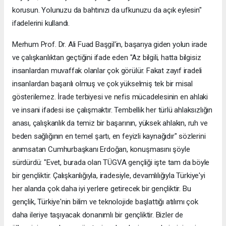
korusun. Yolunuzu da bahtınızı da ufkunuzu da açık eylesin"
ifadelerini kullandı.
Merhum Prof. Dr. Ali Fuad Başgil'in, başarıya giden yolun irade
ve çalışkanlıktan geçtiğini ifade eden "Az bilgili, hatta bilgisiz
insanlardan muvaffak olanlar çok görülür. Fakat zayıf iradeli
insanlardan başarılı olmuş ve çok yükselmiş tek bir misal
gösterilemez. İrade terbiyesi ve nefis mücadelesinin en ahlaki
ve insani ifadesi ise çalışmaktır. Tembellik her türlü ahlaksızlığın
anası, çalışkanlık da temiz bir başarının, yüksek ahlakın, ruh ve
beden sağlığının en temel şartı, en feyizli kaynağıdır" sözlerini
anımsatan Cumhurbaşkanı Erdoğan, konuşmasını şöyle
sürdürdü: "Evet, burada olan TÜGVA gençliği işte tam da böyle
bir gençliktir. Çalışkanlığıyla, iradesiyle, devamlılığıyla Türkiye'yi
her alanda çok daha iyi yerlere getirecek bir gençliktir. Bu
gençlik, Türkiye'nin bilim ve teknolojide başlattığı atılımı çok
daha ileriye taşıyacak donanımlı bir gençliktir. Bizler de