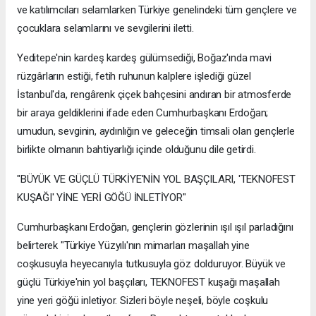
ve katılımcıları selamlarken Türkiye genelindeki tüm gençlere ve
çocuklara selamlarını ve sevgilerini iletti.
Yeditepe'nin kardeş kardeş gülümsediği, Boğaz'ında mavi
rüzgârların estiği, fetih ruhunun kalplere işlediği güzel
İstanbul'da, rengârenk çiçek bahçesini andıran bir atmosferde
bir araya geldiklerini ifade eden Cumhurbaşkanı Erdoğan;
umudun, sevginin, aydınlığın ve geleceğin timsali olan gençlerle
birlikte olmanın bahtiyarlığı içinde olduğunu dile getirdi.
"BÜYÜK VE GÜÇLÜ TÜRKİYE'NİN YOL BAŞÇILARI, 'TEKNOFEST
KUŞAĞI' YİNE YERİ GÖĞÜ İNLETİYOR"
Cumhurbaşkanı Erdoğan, gençlerin gözlerinin ışıl ışıl parladığını
belirterek "Türkiye Yüzyılı'nın mimarları maşallah yine
coşkusuyla heyecanıyla tutkusuyla göz dolduruyor. Büyük ve
güçlü Türkiye'nin yol başçıları, TEKNOFEST kuşağı maşallah
yine yeri göğü inletiyor. Sizleri böyle neşeli, böyle coşkulu