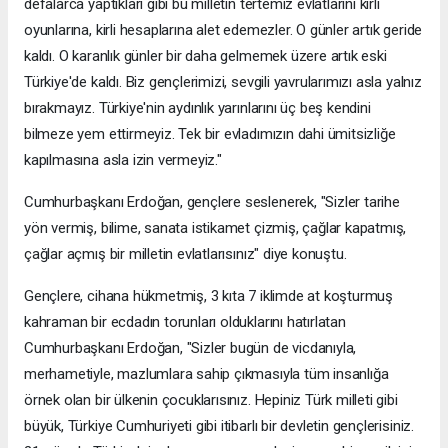
defalarca yaptıkları gibi bu milletin tertemiz evlatlarını kirli
oyunlarına, kirli hesaplarına alet edemezler. O günler artık geride
kaldı. O karanlık günler bir daha gelmemek üzere artık eski
Türkiye'de kaldı. Biz gençlerimizi, sevgili yavrularımızı asla yalnız
bırakmayız. Türkiye'nin aydınlık yarınlarını üç beş kendini
bilmeze yem ettirmeyiz. Tek bir evladımızın dahi ümitsizliğe
kapılmasına asla izin vermeyiz."
Cumhurbaşkanı Erdoğan, gençlere seslenerek, "Sizler tarihe
yön vermiş, bilime, sanata istikamet çizmiş, çağlar kapatmış,
çağlar açmış bir milletin evlatlarısınız" diye konuştu.
Gençlere, cihana hükmetmiş, 3 kıta 7 iklimde at koşturmuş
kahraman bir ecdadın torunları olduklarını hatırlatan
Cumhurbaşkanı Erdoğan, "Sizler bugün de vicdanıyla,
merhametiyle, mazlumlara sahip çıkmasıyla tüm insanlığa
örnek olan bir ülkenin çocuklarısınız. Hepiniz Türk milleti gibi
büyük, Türkiye Cumhuriyeti gibi itibarlı bir devletin gençlerisiniz.