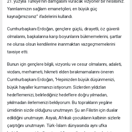
21. yüzyıla Türkiye'nin damgasını vuracak vizyoner bir nesilsiniz.
Yarınlarımızın sağlam emanetçileri, en büyük güç
kaynağımızsınız" ifadelerini kullandı.
Cumhurbaşkanı Erdoğan, gençlere güçlü, dirayetli, öz güvenli
olmalarını, başkalarına karşı boyunlarını bükmemelerini, şartlar
ne olursa olsun kendilerine inanmaktan vazgeçmemelerini
tavsiye etti.
Bunun için gençlere bilgili, vizyonlu ve cesur olmalarını, adaleti,
vicdanı, merhameti, hikmeti elden bırakmamalarını öneren
Cumhurbaşkanı Erdoğan, "Hepinizden büyük düşünmenizi,
büyük hayaller kurmanızı istiyorum. Sizlerden yıldızları
hedeflemenizi, belirlediğiniz hedeflere doğru yılmadan,
yıkılmadan ilerlemenizi bekliyorum. Bu toprakların yegâne
ümidinin sizde olduğunu unutmayın. Şu an Filistin için dualar
edildiğini unutmayın. Asyalı, Afrikalı çocukların kalbinin sizlerle
çarptığını unutmayın. Türk-İslam dünyasında aynı ufka