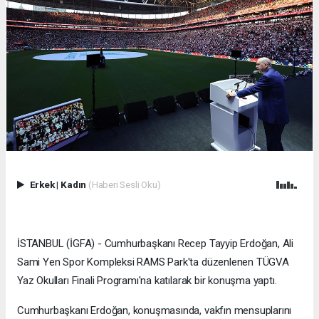
Erkek
|
Kadın
(Haberi Sesli Oku)
İSTANBUL (İGFA) - Cumhurbaşkanı Recep Tayyip Erdoğan, Ali
Sami Yen Spor Kompleksi RAMS Park'ta düzenlenen TÜGVA
Yaz Okulları Finali Programı'na katılarak bir konuşma yaptı.
Cumhurbaşkanı Erdoğan, konuşmasında, vakfın mensuplarını