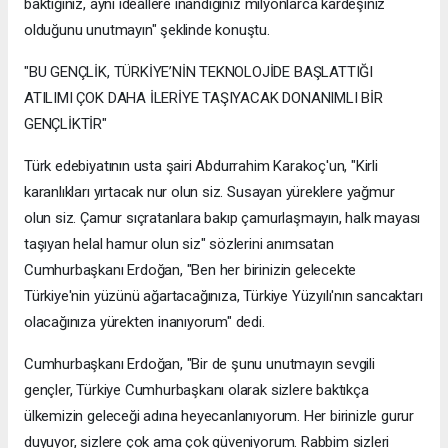
baktığınız, aynı ideallere inandığınız milyonlarca kardeşiniz
olduğunu unutmayın" şeklinde konuştu.
"BU GENÇLİK, TÜRKİYE’NİN TEKNOLOJİDE BAŞLATTIĞI
ATILIMI ÇOK DAHA İLERİYE TAŞIYACAK DONANIMLI BİR
GENÇLİKTİR"
Türk edebiyatının usta şairi Abdurrahim Karakoç'un, "Kirli
karanlıkları yırtacak nur olun siz. Susayan yüreklere yağmur
olun siz. Çamur sıçratanlara bakıp çamurlaşmayın, halk mayası
taşıyan helal hamur olun siz" sözlerini anımsatan
Cumhurbaşkanı Erdoğan, "Ben her birinizin gelecekte
Türkiye'nin yüzünü ağartacağınıza, Türkiye Yüzyılı'nın sancaktarı
olacağınıza yürekten inanıyorum" dedi.
Cumhurbaşkanı Erdoğan, "Bir de şunu unutmayın sevgili
gençler, Türkiye Cumhurbaşkanı olarak sizlere baktıkça
ülkemizin geleceği adına heyecanlanıyorum. Her birinizle gurur
duyuyor, sizlere çok ama çok güveniyorum. Rabbim sizleri