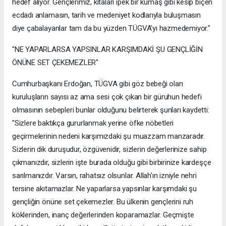
hedef alıyor. Gençlerimiz, kıtaları ipek bir kumaş gibi kesip biçen
ecdadı anlamasın, tarih ve medeniyet kodlarıyla buluşmasın
diye çabalayanlar tam da bu yüzden TÜGVA'yı hazmedemiyor."
"NE YAPARLARSA YAPSINLAR KARŞIMDAKİ ŞU GENÇLİĞİN
ÖNÜNE SET ÇEKEMEZLER"
Cumhurbaşkanı Erdoğan, TÜGVA gibi göz bebeği olan
kuruluşların sayısı az ama sesi çok çıkan bir güruhun hedefi
olmasının sebepleri bunlar olduğunu belirterek şunları kaydetti:
"Sizlere baktıkça gururlanmak yerine öfke nöbetleri
geçirmelerinin nedeni karşımızdaki şu muazzam manzaradır.
Sizlerin dik duruşudur, özgüvenidir, sizlerin değerlerinize sahip
çıkmanızdır, sizlerin işte burada olduğu gibi birbirinize kardeşçe
sarılmanızdır. Varsın, rahatsız olsunlar. Allah'ın izniyle nehri
tersine akıtamazlar. Ne yaparlarsa yapsınlar karşımdaki şu
gençliğin önüne set çekemezler. Bu ülkenin gençlerini ruh
köklerinden, inanç değerlerinden koparamazlar. Geçmişte