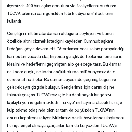
ilçemizde 400 bini aşkın gönüllüsüyle faaliyetlerini sürdüren
TÜGVA ailemizi canı gönülden tebrik ediyorum" ifadelerini
kullandı.
Gençliğin milletin atardamarı olduğunu söyleyen ve bunun
özellikle altını çizmek istediğini kaydeden Cumhurbaşkanı
Erdoğan, şöyle devam etti: "Atardamar nasıl kalbin pompaladığı
kanı bütün vücuda ulaştırıyorsa gençlik de toplumun enerjisini,
idealini ve hedeflerini geçmişten alıp geleceğe taşır. Bu damar
ne kadar güçlü, ne kadar sağlıklı olursa millî bünyemiz de o
derece sıhhatli olur. Bu damar sayesinde geçmiş, bugün ve
gelecek aynı çizgide buluşur. Gençlerimiz için canını dişine
takarak çalışan TÜGVA'mız işte bu denli hayati bir görevi
layıkıyla yerine getirmektedir. Türkiye'nin hayrına olacak her işe
kulp takma telaşında olanlar tam da bu yüzden TÜGVA'nın
önünü kapatmak istiyor. Milletimizi asırlık hayallerine ulaştıracak
her işe engel olmaya çalışanlar tam da bu yüzden TÜGVA'yı