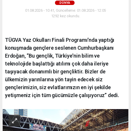
DÜNYA
01.08.2026 - 10:41, Güncelleme: 01.08.2026 - 12:05
1292 kez okundu.
TÜGVA Yaz Okulları Finali Programı'nda yaptığı
konuşmada gençlere seslenen Cumhurbaşkanı
Erdoğan, “Bu gençlik, Türkiye'nin bilim ve
teknolojide başlattığı atılımı çok daha ileriye
taşıyacak donanımlı bir gençliktir. Bizler de
ülkemizin yarınlarına yön tayin edecek siz
gençlerimizin, siz evlatlarımızın en iyi şekilde
yetişmeniz için tüm gücümüzle çalışıyoruz” dedi.