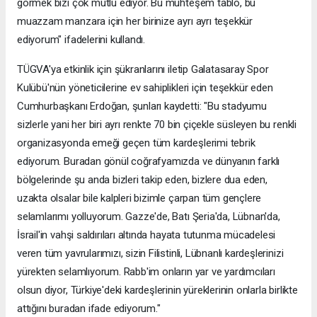
görmek bizi çok mutlu ediyor. Bu muhteşem tablo, bu
muazzam manzara için her birinize ayrı ayrı teşekkür
ediyorum" ifadelerini kullandı.
TÜGVA'ya etkinlik için şükranlarını iletip Galatasaray Spor
Kulübü'nün yöneticilerine ev sahiplikleri için teşekkür eden
Cumhurbaşkanı Erdoğan, şunları kaydetti: "Bu stadyumu
sizlerle yani her biri ayrı renkte 70 bin çiçekle süsleyen bu renkli
organizasyonda emeği geçen tüm kardeşlerimi tebrik
ediyorum. Buradan gönül coğrafyamızda ve dünyanın farklı
bölgelerinde şu anda bizleri takip eden, bizlere dua eden,
uzakta olsalar bile kalpleri bizimle çarpan tüm gençlere
selamlarımı yolluyorum. Gazze'de, Batı Şeria'da, Lübnan'da,
İsrail'in vahşi saldırıları altında hayata tutunma mücadelesi
veren tüm yavrularımızı, sizin Filistinli, Lübnanlı kardeşlerinizi
yürekten selamlıyorum. Rabb'im onların yar ve yardımcıları
olsun diyor, Türkiye'deki kardeşlerinin yüreklerinin onlarla birlikte
attığını buradan ifade ediyorum."