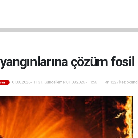
angınlarına çözüm fosil 
01.08.2026 - 11:31, Güncelleme: 01.08.2026 - 11:56
1227 kez okund
nya