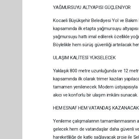
YAĞMURSUYU ALTYAPISI GÜÇLENİYOR
Kocaeli Büyükşehir Belediyesi Yol ve Bakım D
kapsamında ilk etapta yağmursuyu altyapıs
yağmursuyu hattı imal edilerek özellikle yoğu
Böylelikle hem sürüş güvenliği artırılacak h
ULAŞIM KALİTESİ YÜKSELECEK
Yaklaşık 800 metre uzunluğunda ve 12 metre 
kapsamında ilk olarak trimer kazıları yapıla
tamamen yenilenecek. Modern üstyapısıyla d
akıcı ve konforlu bir ulaşım imkânı sunacak.
HEM ESNAF HEM VATANDAŞ KAZANACAK
Yenileme çalışmalarının tamamlanmasının ar
gelecek hem de vatandaşlar daha güvenli ve
hareketliliğe de katkı sağlayacak proje il