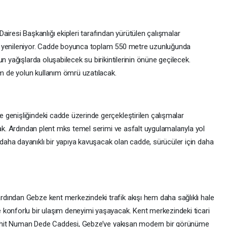
airesi Başkanlığı ekipleri tarafından yürütülen çalışmalar
ı yenileniyor. Cadde boyunca toplam 550 metre uzunluğunda
n yağışlarda oluşabilecek su birikintilerinin önüne geçilecek.
em de yolun kullanım ömrü uzatılacak.
genişliğindeki cadde üzerinde gerçekleştirilen çalışmalar
cak. Ardından plent mks temel serimi ve asfalt uygulamalarıyla yol
aha dayanıklı bir yapıya kavuşacak olan cadde, sürücüler için daha
dından Gebze kent merkezindeki trafik akışı hem daha sağlıklı hale
 konforlu bir ulaşım deneyimi yaşayacak. Kent merkezindeki ticari
e Şehit Numan Dede Caddesi, Gebze’ye yakışan modern bir görünüme