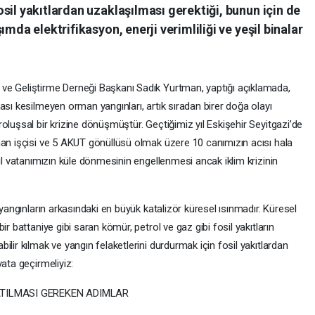
sil yakıtlardan uzaklaşılması gerektiği, bunun için de
mda elektrifikasyon, enerji verimliliği ve yeşil binalar
ve Geliştirme Derneği Başkanı Sadık Yurtman, yaptığı açıklamada,
ası kesilmeyen orman yangınları, artık sıradan birer doğa olayı
oluşsal bir krizine dönüşmüştür. Geçtiğimiz yıl Eskişehir Seyitgazi’de
man işçisi ve 5 AKUT gönüllüsü olmak üzere 10 canımızın acısı hala
şil vatanımızın küle dönmesinin engellenmesi ancak iklim krizinin
 yangınların arkasındaki en büyük katalizör küresel ısınmadır. Küresel
r battaniye gibi saran kömür, petrol ve gaz gibi fosil yakıtların
lir kılmak ve yangın felaketlerini durdurmak için fosil yakıtlardan
ata geçirmeliyiz:
ATILMASI GEREKEN ADIMLAR