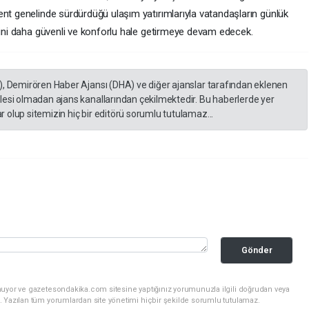
ent genelinde sürdürdüğü ulaşım yatırımlarıyla vatandaşların günlük
iğini daha güvenli ve konforlu hale getirmeye devam edecek.
), Demirören Haber Ajansı (DHA) ve diğer ajanslar tarafından eklenen
lesi olmadan ajans kanallarından çekilmektedir. Bu haberlerde yer
 olup sitemizin hiç bir editörü sorumlu tutulamaz...
Gönder
nuyor ve gazetesondakika.com sitesine yaptığınız yorumunuzla ilgili doğrudan veya
. Yazılan tüm yorumlardan site yönetimi hiçbir şekilde sorumlu tutulamaz.