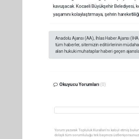
kavuşacak. Kocaeli Büyükşehir Belediyesi, k
yaşamını kolaylaştırmaya, şehrin hareketlil
Anadolu Ajansı (AA), İhlas Haber Ajansı (İHA
tüm haberler, sitemizin editörlerinin müdaha
alan hukuki muhataplar haberi geçen ajanslar
Okuyucu Yorumları
(0)
Yorum yazarak Topluluk Kuralları’nı kabul etmiş bulu
dolaylı tüm sorumluluğu tek başınıza üstleniyorsunuz