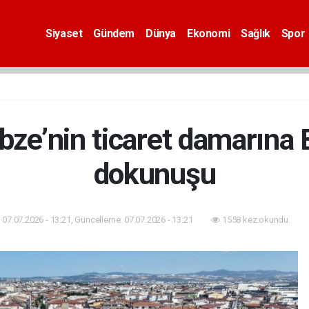
Siyaset
Gündem
Dünya
Ekonomi
Sağlık
Spor
bze’nin ticaret damarına
dokunuşu
07.07.2026 - 13:21, Güncelleme: 07.07.2026 - 13:21
1558 kez okundu.