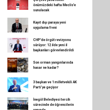
önümüzdeki hafta Meclis'e
sunulacak
Kayıt dışı paraya yeni
uygulama freni
CHP'de örgüt revizyonu
sürüyor: 12 ilde yeni il
başkanları görevlendirildi
Son orman yangınlarında
hasar ne kadar?
3 başkan ve 1 milletvekili AK
Parti’ye geçiyor
İnegöl Belediyesi tercih
sürecinde de öğrencilerin
yanında