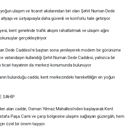
 yoğun ulaşım ve ticaret akslarından biri olan Şehit Numan Dede
tyapı ve üstyapısıyla daha güvenli ve konforlu hale getiriyor.
si, kent genelinde trafik akışını rahatlatmak ve ulaşım ağını
dokunuşlar gerçekleştiriyor.
n Dede Caddesi’ni baştan sona yenileyerek modern bir görünüme
e vatandaşın kullandığı Şehit Numan Dede Caddesi, yalnızca bir
n ticari hayatının da merkezi konumunda bulunuyor.
nın bulunduğu cadde, kent merkezindeki hareketliliğin en yoğun
E SAHİP
’den alan cadde, Osman Yılmaz Mahallesi’nden başlayarak Kent
ustafa Paşa Cami ve çarşı bölgesine ulaşımı sağlayan güzergâh, hem
çin özel bir önem taşıyor.