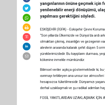
yangınlarının önüne geçmek için fo
yenilenebilir enerji dönüşümü, ulaşı
yapılması gerektiğini söyledi.
ESKİŞEHİR (İGFA) - Eskişehir Çevre Koruma 
“Son yıllarda Ülkemizde ve Dünya’da ardı ark
olmaktan çıkmış, insanlığın ve gezegenin var
alevlerin arasında kalarak şehit düşen 5 or
yüreklerimizdedir. Bu kayıpların durması, ye
kökenine inmekle mümkündür.
Bilimsel veriler açıkça göstermektedir ki; bu
ısınmayı tetikleyen ana unsur ise atmosferi bi
hesapsızca tüketilmesidir. Dünyamızı yaşanabi
derhal uzaklaşmalı ve şu radikal adımları hay
FOSİL YAKITLARDAN UZAKLAŞMAK İÇİN 