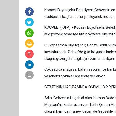
Kocaeli Büyükşehir Belediyesi, Gebze’nin en
Caddesi’ni baştan sona yenileyerek modern al
KOCAELİ (İGFA) - Kocaeli Büyükşehir Belediye
iyileştirmek amacıyla kilit noktalara önemli 
Bu kapsamda Büyükşehir, Gebze Şehit Numa
kavuşturacak. Gebze’de gün boyunca binlerc
ulaşım güzergâhı değil, aynı zamanda ilçeni
Çok sayıda mağaza, kafe, restoran ve banka
yaşandığı noktalar arasında yer alıyor.
GEBZE’NİN HAFIZASINDA ÖNEMLİ BİR YER
Adını Gebze’nin ilk şehidi olan Numan Dede
Meydanı’na kadar uzanıyor. Tarihi Çoban M
ulaşım hem de manevi değeriyle Gebzeliler i