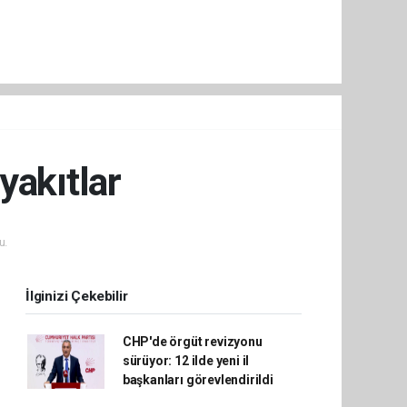
yakıtlar
u.
İlginizi Çekebilir
CHP'de örgüt revizyonu
sürüyor: 12 ilde yeni il
başkanları görevlendirildi