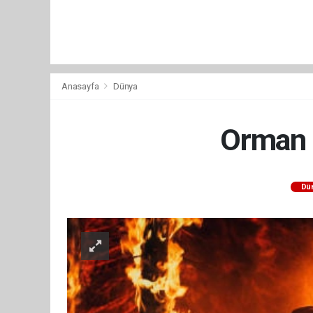
Anasayfa
Dünya
Orman y
Dü