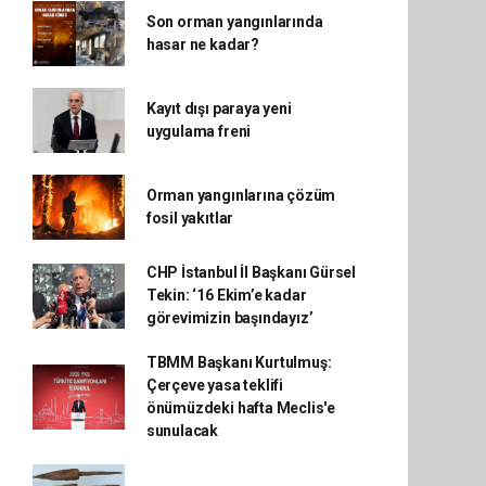
Son orman yangınlarında
hasar ne kadar?
Kayıt dışı paraya yeni
uygulama freni
Orman yangınlarına çözüm
fosil yakıtlar
CHP İstanbul İl Başkanı Gürsel
Tekin: ‘16 Ekim’e kadar
görevimizin başındayız’
TBMM Başkanı Kurtulmuş:
Çerçeve yasa teklifi
önümüzdeki hafta Meclis'e
sunulacak