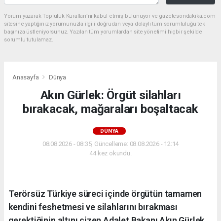
Yorum yazarak Topluluk Kuralları’nı kabul etmiş bulunuyor ve gazetesondakika.com
sitesine yaptığınız yorumunuzla ilgili doğrudan veya dolaylı tüm sorumluluğu tek
başınıza üstleniyorsunuz. Yazılan tüm yorumlardan site yönetimi hiçbir şekilde
sorumlu tutulamaz.
Anasayfa
Dünya
Akın Gürlek: Örgüt silahları
bırakacak, mağaraları boşaltacak
DÜNYA
08.08.2026 - 08:35, Güncelleme: 08.08.2026 - 12:14
44 kez okundu.
Terörsüz Türkiye süreci içinde örgütün tamamen
kendini feshetmesi ve silahlarını bırakması
gerektiğinin altını çizen Adalet Bakanı Akın Gürlek,