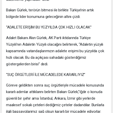
Bakan Gürlek, terörün bitmesi ile birlikte Türkiye’nin artık
bölgede lider konumuna geleceğinin altını çizdi.
“ADALETE ERİŞİM BU YÜZYILDA ÇOK HIZLI OLACAK”
Adalet Bakanı Akın Gürlek, AK Parti iktidarında Türkiye
Yüzyılı’nın Adaletin Yüzyılı olacağını belirterek, “Adaletin yüzyılı
kapsamında vatandaşlarımızın adalete erişimi bu yüzyılda çok
hızlı olacak. Bu da açıkçası sahadaki gösterdiğimiz
göstergelerden birisi” dedi.
“SUÇ ÖRGÜTLERİ İLE MÜCADELEDE KARARLIYIZ”
Göreve geldikten sonra suç örgütleriyle mücadele konusunda
kararlı adımlar attıklarını belirten Bakan Gürlek,”Iğdır o konuda
güvenli bir şehir ama İstanbul, Ankara, İzmir gibi yerlerde
maalesef sokak çeteleri dediğimiz çeteler dadandılar. Bunlarla
ilgili başsavcılarımız sağ olsun kararlı bir mücadele ediyorlar.