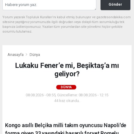
Gönder
Yorum yazarak Topluluk Kuralları’nı kabul etmiş bulunuyor ve gazetesondakika.com
sitesine yaptığınız yorumunuzla ilgili doğrudan veya dolaylı tüm sorumluluğu tek
başınıza üstleniyorsunuz. Yazılan tüm yorumlardan site yönetimi hiçbir şekilde
sorumlu tutulamaz.
Anasayfa
Dünya
Lukaku Fener’e mi, Beşiktaş’a mı
geliyor?
DÜNYA
08.08.2026 - 08:55, Güncelleme: 08.08.2026 - 12:15
44 kez okundu.
Kongo asıllı Belçika milli takım oyuncusu Napoli'de
forma giyen 33 yaşındaki başarılı forvet Romelu