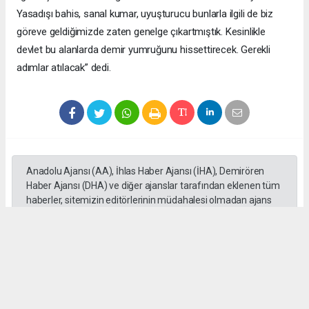
Yasadışı bahis, sanal kumar, uyuşturucu bunlarla ilgili de biz
göreve geldiğimizde zaten genelge çıkartmıştık. Kesinlikle
devlet bu alanlarda demir yumruğunu hissettirecek. Gerekli
adımlar atılacak” dedi.
Anadolu Ajansı (AA), İhlas Haber Ajansı (İHA), Demirören
Haber Ajansı (DHA) ve diğer ajanslar tarafından eklenen tüm
haberler, sitemizin editörlerinin müdahalesi olmadan ajans
kanallarından çekilmektedir. Bu haberlerde yer alan hukuki
muhataplar haberi geçen ajanslar olup sitemizin hiç bir
editörü sorumlu tutulamaz...