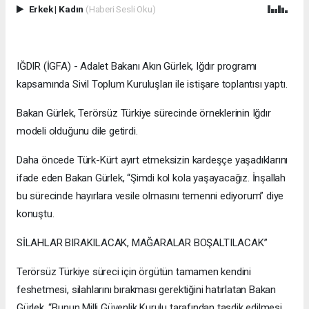
Erkek
|
Kadın
(Haberi Sesli Oku)
IĞDIR (İGFA) - Adalet Bakanı Akın Gürlek, Iğdır programı
kapsamında Sivil Toplum Kuruluşları ile istişare toplantısı yaptı.
Bakan Gürlek, Terörsüz Türkiye sürecinde örneklerinin Iğdır
modeli olduğunu dile getirdi.
Daha öncede Türk-Kürt ayırt etmeksizin kardeşçe yaşadıklarını
ifade eden Bakan Gürlek, “Şimdi kol kola yaşayacağız. İnşallah
bu sürecinde hayırlara vesile olmasını temenni ediyorum” diye
konuştu.
SİLAHLAR BIRAKILACAK, MAĞARALAR BOŞALTILACAK”
Terörsüz Türkiye süreci için örgütün tamamen kendini
feshetmesi, silahlarını bırakması gerektiğini hatırlatan Bakan
Gürlek, “Bunun Milli Güvenlik Kurulu tarafından tasdik edilmesi.