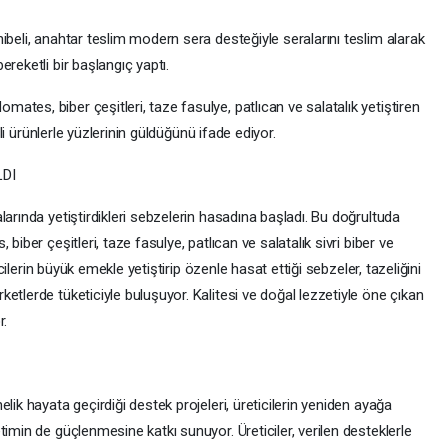
ibeli, anahtar teslim modern sera desteğiyle seralarını teslim alarak
reketli bir başlangıç yaptı.
tes, biber çeşitleri, taze fasulye, patlıcan ve salatalık yetiştiren
eli ürünlerle yüzlerinin güldüğünü ifade ediyor.
LDI
arında yetiştirdikleri sebzelerin hasadına başladı. Bu doğrultuda
biber çeşitleri, taze fasulye, patlıcan ve salatalık sivri biber ve
icilerin büyük emekle yetiştirip özenle hasat ettiği sebzeler, tazeliğini
etlerde tüketiciyle buluşuyor. Kalitesi ve doğal lezzetiyle öne çıkan
r.
lik hayata geçirdiği destek projeleri, üreticilerin yeniden ayağa
imin de güçlenmesine katkı sunuyor. Üreticiler, verilen desteklerle