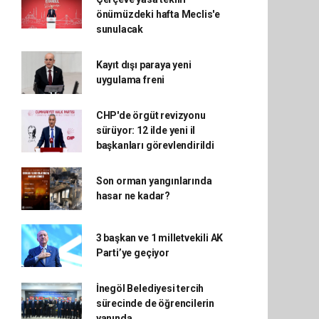
önümüzdeki hafta Meclis'e
sunulacak
Kayıt dışı paraya yeni
uygulama freni
CHP'de örgüt revizyonu
sürüyor: 12 ilde yeni il
başkanları görevlendirildi
Son orman yangınlarında
hasar ne kadar?
3 başkan ve 1 milletvekili AK
Parti’ye geçiyor
İnegöl Belediyesi tercih
sürecinde de öğrencilerin
yanında