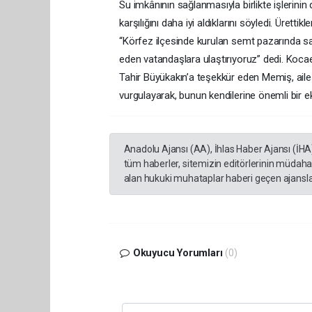
Su imkânının sağlanmasıyla birlikte işlerinin
karşılığını daha iyi aldıklarını söyledi. Üretti
“Körfez ilçesinde kurulan semt pazarında sat
eden vatandaşlara ulaştırıyoruz” dedi. Kocae
Tahir Büyükakın’a teşekkür eden Memiş, ailesiy
vurgulayarak, bunun kendilerine önemli bir ek
Anadolu Ajansı (AA), İhlas Haber Ajansı (İHA
tüm haberler, sitemizin editörlerinin müdaha
alan hukuki muhataplar haberi geçen ajanslar
Okuyucu Yorumları
(0)