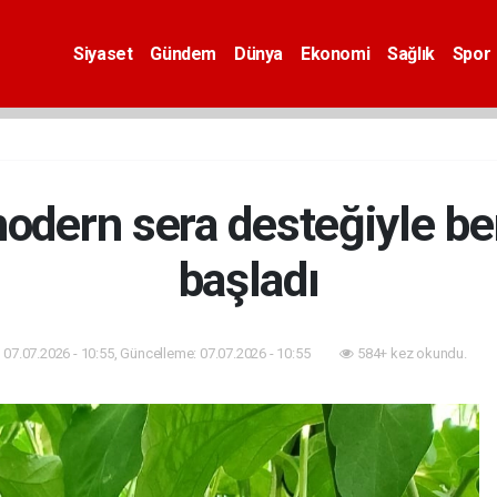
Siyaset
Gündem
Dünya
Ekonomi
Sağlık
Spor
odern sera desteğiyle be
başladı
07.07.2026 - 10:55, Güncelleme: 07.07.2026 - 10:55
584+ kez okundu.