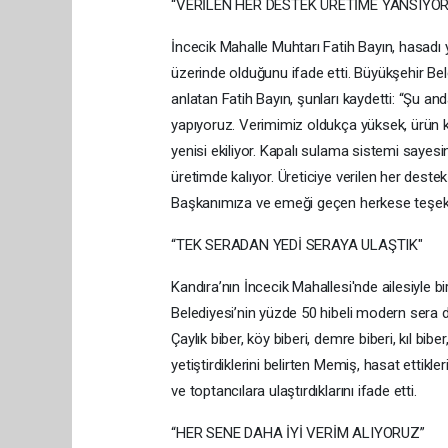
“VERİLEN HER DESTEK ÜRETİME YANSIYOR
İncecik Mahalle Muhtarı Fatih Bayın, hasadı 
üzerinde olduğunu ifade etti. Büyükşehir Be
anlatan Fatih Bayın, şunları kaydetti: “Şu anda
yapıyoruz. Verimimiz oldukça yüksek, ürün 
yenisi ekiliyor. Kapalı sulama sistemi sayesi
üretimde kalıyor. Üreticiye verilen her destek
Başkanımıza ve emeği geçen herkese teşek
“TEK SERADAN YEDİ SERAYA ULAŞTIK"
Kandıra’nın İncecik Mahallesi'nde ailesiyle 
Belediyesi’nin yüzde 50 hibeli modern sera de
Çaylık biber, köy biberi, demre biberi, kıl bib
yetiştirdiklerini belirten Memiş, hasat ettik
ve toptancılara ulaştırdıklarını ifade etti.
“HER SENE DAHA İYİ VERİM ALIYORUZ”