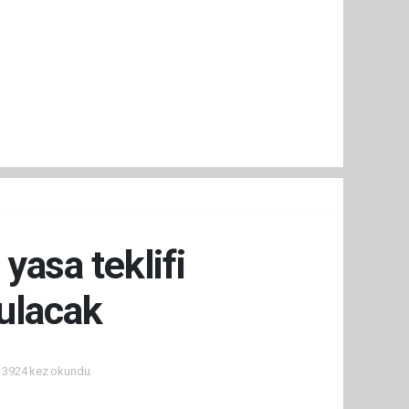
asa teklifi
ulacak
3924 kez okundu.