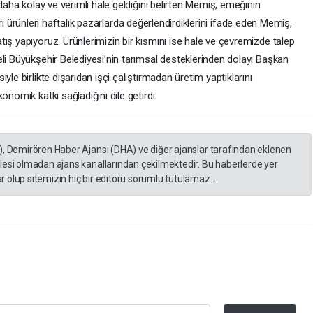
 daha kolay ve verimli hale geldiğini belirten Memiş, emeğinin
kleri ürünleri haftalık pazarlarda değerlendirdiklerini ifade eden Memiş,
ış yapıyoruz. Ürünlerimizin bir kısmını ise hale ve çevremizde talep
li Büyükşehir Belediyesi’nin tarımsal desteklerinden dolayı Başkan
le birlikte dışarıdan işçi çalıştırmadan üretim yaptıklarını
onomik katkı sağladığını dile getirdi.
), Demirören Haber Ajansı (DHA) ve diğer ajanslar tarafından eklenen
lesi olmadan ajans kanallarından çekilmektedir. Bu haberlerde yer
 olup sitemizin hiç bir editörü sorumlu tutulamaz...