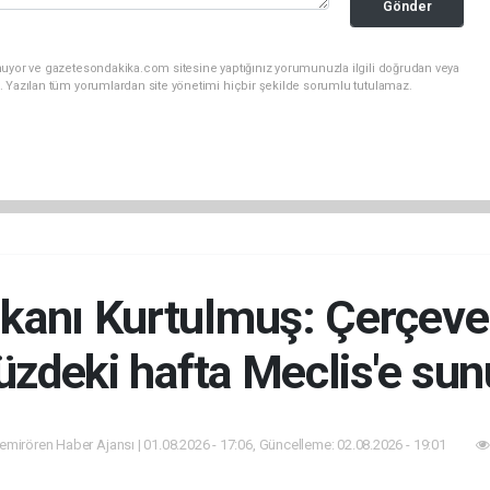
Gönder
nuyor ve gazetesondakika.com sitesine yaptığınız yorumunuzla ilgili doğrudan veya
. Yazılan tüm yorumlardan site yönetimi hiçbir şekilde sorumlu tutulamaz.
nı Kurtulmuş: Çerçeve y
zdeki hafta Meclis'e sun
mirören Haber Ajansı | 01.08.2026 - 17:06, Güncelleme: 02.08.2026 - 19:01