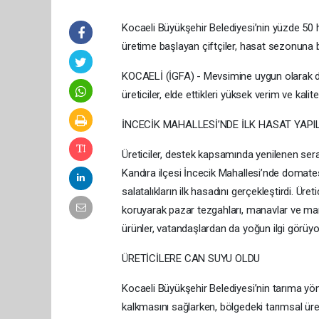
Kocaeli Büyükşehir Belediyesi’nin yüzde 50 h
üretime başlayan çiftçiler, hasat sezonuna be
KOCAELİ (İGFA) - Mevsimine uygun olarak doma
üreticiler, elde ettikleri yüksek verim ve kalit
İNCECİK MAHALLESİ’NDE İLK HASAT YAPI
Üreticiler, destek kapsamında yenilenen seral
Kandıra ilçesi İncecik Mahallesi’nde domates, 
salatalıkların ilk hasadını gerçekleştirdi. Üret
koruyarak pazar tezgahları, manavlar ve mark
ürünler, vatandaşlardan da yoğun ilgi görüyo
ÜRETİCİLERE CAN SUYU OLDU
Kocaeli Büyükşehir Belediyesi’nin tarıma yöne
kalkmasını sağlarken, bölgedeki tarımsal üret