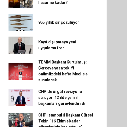
hasar ne kadar?
955 yıllık sır çözülüyor
Kayıt dışı paraya yeni
uygulama freni
TBMM Başkanı Kurtulmuş:
Çerçeve yasa teklifi
önümüzdeki hafta Meclis'e
sunulacak
CHP'de örgüt revizyonu
sürüyor: 12 ilde yeni il
başkanları görevlendirildi
CHP İstanbul İl Başkanı Gürsel
Tekin: ‘16 Ekim’e kadar