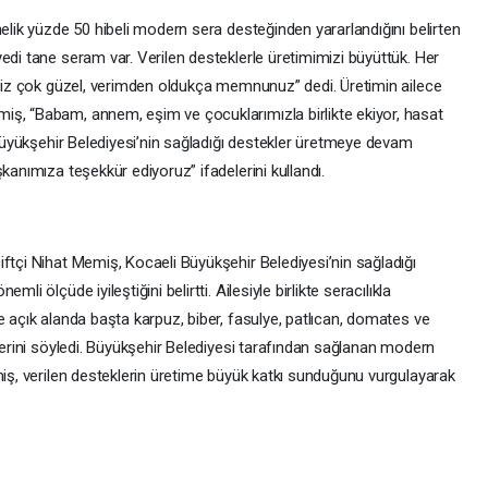
nelik yüzde 50 hibeli modern sera desteğinden yararlandığını belirten
edi tane seram var. Verilen desteklerle üretimimizi büyüttük. Her
rimiz çok güzel, verimden oldukça memnunuz” dedi. Üretimin ailece
iş, “Babam, annem, eşim ve çocuklarımızla birlikte ekiyor, hasat
. Büyükşehir Belediyesi’nin sağladığı destekler üretmeye devam
kanımıza teşekkür ediyoruz” ifadelerini kullandı.
ftçi Nihat Memiş, Kocaeli Büyükşehir Belediyesi’nin sağladığı
li ölçüde iyileştiğini belirtti. Ailesiyle birlikte seracılıkla
e açık alanda başta karpuz, biber, fasulye, patlıcan, domates ve
klerini söyledi. Büyükşehir Belediyesi tarafından sağlanan modern
miş, verilen desteklerin üretime büyük katkı sunduğunu vurgulayarak