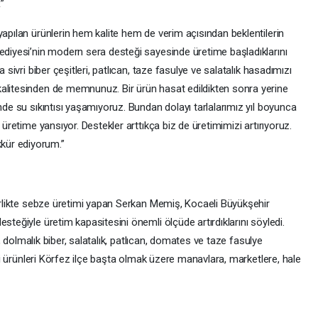
”
yapılan ürünlerin hem kalite hem de verim açısından beklentilerin
lediyesi’nin modern sera desteği sayesinde üretime başladıklarını
 sivri biber çeşitleri, patlıcan, taze fasulye ve salatalık hasadımızı
kalitesinden de memnunuz. Bir ürün hasat edildikten sonra yerine
nde su sıkıntısı yaşamıyoruz. Bundan dolayı tarlalarımız yıl boyunca
 üretime yansıyor. Destekler arttıkça biz de üretimimizi artırıyoruz.
kür ediyorum.”
birlikte sebze üretimi yapan Serkan Memiş, Kocaeli Büyükşehir
steğiyle üretim kapasitesini önemli ölçüde artırdıklarını söyledi.
er, dolmalık biber, salatalık, patlıcan, domates ve taze fasulye
leri ürünleri Körfez ilçe başta olmak üzere manavlara, marketlere, hale