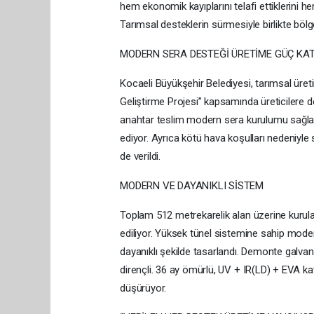
hem ekonomik kayıplarını telafi ettiklerini he
Tarımsal desteklerin sürmesiyle birlikte böl
MODERN SERA DESTEĞİ ÜRETİME GÜÇ KA
Kocaeli Büyükşehir Belediyesi, tarımsal üreti
Geliştirme Projesi” kapsamında üreticilere de
anahtar teslim modern sera kurulumu sağlan
ediyor. Ayrıca kötü hava koşulları nedeniyle 
de verildi.
MODERN VE DAYANIKLI SİSTEM
Toplam 512 metrekarelik alan üzerine kurul
ediliyor. Yüksek tünel sistemine sahip moder
dayanıklı şekilde tasarlandı. Demonte galvaniz
dirençli. 36 ay ömürlü, UV + IR(LD) + EVA katkı
düşürüyor.