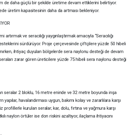
m de daha güçlü bir şekilde üretime devam ettiklerini belirtiyor.
gede üretim kapasitesinin daha da artması bekleniyor.
TIYOR
mi artırmak ve seracılığı yaygınlaştırmak amacıyla “Seracılığı
steklerini sürdürüyor. Proje çerçevesinde çiftçilere yüzde 50 hibeli
ırken, ihtiyaç duyulan bölgelerde sera naylonu desteği de devam
seraları zarar gören üreticilere yüzde 75 hibeli sera naylonu desteği
an seralar 2 bloklu, 16 metre eninde ve 32 metre boyunda inşa
n yapılar, havalandırması uygun, bakımı kolay ve zararlılara karşı
 profillerle kurulan seralar; kar, dolu, fırtına ve yağmura karşı
lı naylon örtüler ise don riskini azaltıyor, ilaçlama ihtiyacını