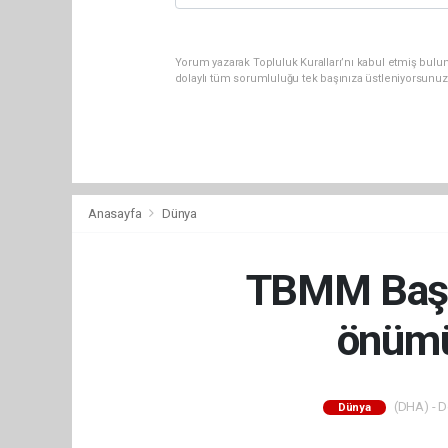
Yorum yazarak Topluluk Kuralları’nı kabul etmiş bulu
dolaylı tüm sorumluluğu tek başınıza üstleniyorsunuz
Anasayfa
Dünya
TBMM Başka
önümü
(DHA) - De
Dünya