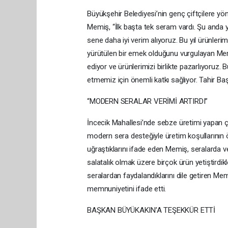
Büyükşehir Belediyesi’nin genç çiftçilere yö
Memiş, “İlk başta tek seram vardı. Şu anda y
sene daha iyi verim alıyoruz. Bu yıl ürünle
yürütülen bir emek olduğunu vurgulayan Mem
ediyor ve ürünlerimizi birlikte pazarlıyoruz
etmemiz için önemli katkı sağlıyor. Tahir Baş
“MODERN SERALAR VERİMİ ARTIRDI”
İncecik Mahallesi’nde sebze üretimi yapan çi
modern sera desteğiyle üretim koşullarının önem
uğraştıklarını ifade eden Memiş, seralarda v
salatalık olmak üzere birçok ürün yetiştirdi
seralardan faydalandıklarını dile getiren Me
memnuniyetini ifade etti.
BAŞKAN BÜYÜKAKIN’A TEŞEKKÜR ETTİ