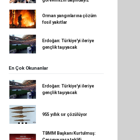
görevimizin başındayız’
Orman yangınlarına çözüm
fosil yakıtlar
Erdoğan: Türkiye'yi ileriye
gençlik taşıyacak
En Çok Okunanlar
Erdoğan: Türkiye'yi ileriye
gençlik taşıyacak
955 yıllık sır çözülüyor
TBMM Başkanı Kurtulmuş:
Çerçeve yasa teklifi