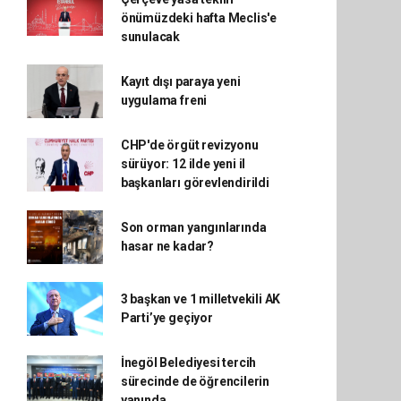
önümüzdeki hafta Meclis'e
sunulacak
Kayıt dışı paraya yeni
uygulama freni
CHP'de örgüt revizyonu
sürüyor: 12 ilde yeni il
başkanları görevlendirildi
Son orman yangınlarında
hasar ne kadar?
3 başkan ve 1 milletvekili AK
Parti’ye geçiyor
İnegöl Belediyesi tercih
sürecinde de öğrencilerin
yanında