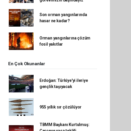
görevimizin başındayız’
Son orman yangınlarında
hasar ne kadar?
Orman yangınlarına çözüm
fosil yakıtlar
En Çok Okunanlar
Erdoğan: Türkiye'yi ileriye
gençlik taşıyacak
955 yıllık sır çözülüyor
TBMM Başkanı Kurtulmuş:
Çerçeve yasa teklifi