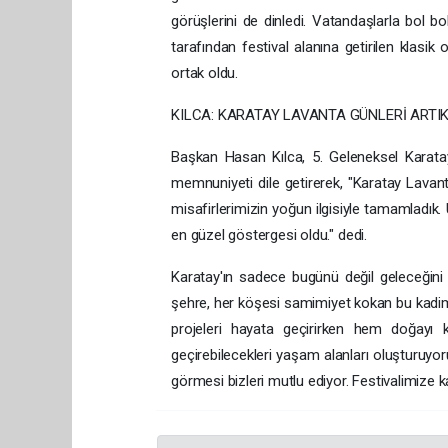
görüşlerini de dinledi. Vatandaşlarla bol bo
tarafından festival alanına getirilen klasi
ortak oldu.
KILCA: KARATAY LAVANTA GÜNLERİ ARTIK
Başkan Hasan Kılca, 5. Geleneksel Karat
memnuniyeti dile getirerek, "Karatay Lavant
misafirlerimizin yoğun ilgisiyle tamamladık.
en güzel göstergesi oldu." dedi.
Karatay'ın sadece bugünü değil geleceğini de
şehre, her köşesi samimiyet kokan bu kadim
projeleri hayata geçirirken hem doğayı ko
geçirebilecekleri yaşam alanları oluşturuyo
görmesi bizleri mutlu ediyor. Festivalimize k