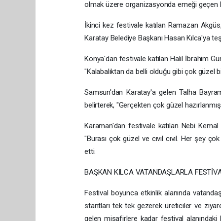
olmak üzere organizasyonda emeği geçen Kar
İkinci kez festivale katılan Ramazan Akgüs, et
Karatay Belediye Başkanı Hasan Kılca'ya teşe
Konya'dan festivale katılan Halil İbrahim G
"Kalabalıktan da belli olduğu gibi çok güzel
Samsun'dan Karatay'a gelen Talha Bayram 
belirterek, "Gerçekten çok güzel hazırlanmış. 
Karaman'dan festivale katılan Nebi Kemal Ç
"Burası çok güzel ve cıvıl cıvıl. Her şey 
etti.
BAŞKAN KILCA VATANDAŞLARLA FESTİV
Festival boyunca etkinlik alanında vatanda
stantları tek tek gezerek üreticiler ve ziya
gelen misafirlere kadar festival alanındaki 