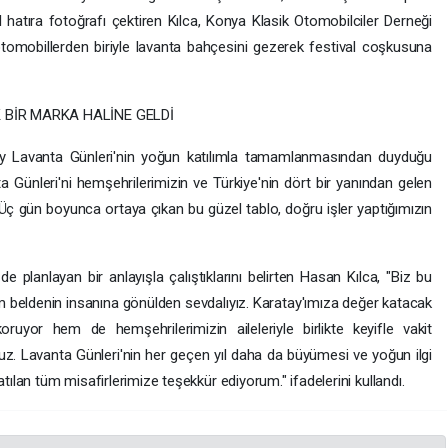
l hatıra fotoğrafı çektiren Kılca, Konya Klasik Otomobilciler Derneği
k otomobillerden biriyle lavanta bahçesini gezerek festival coşkusuna
 BİR MARKA HALİNE GELDİ
ay Lavanta Günleri'nin yoğun katılımla tamamlanmasından duyduğu
a Günleri'ni hemşehrilerimizin ve Türkiye'nin dört bir yanından gelen
 Üç gün boyunca ortaya çıkan bu güzel tablo, doğru işler yaptığımızın
 planlayan bir anlayışla çalıştıklarını belirten Hasan Kılca, "Biz bu
 beldenin insanına gönülden sevdalıyız. Karatay'ımıza değer katacak
ruyor hem de hemşehrilerimizin aileleriyle birlikte keyifle vakit
ruz. Lavanta Günleri'nin her geçen yıl daha da büyümesi ve yoğun ilgi
atılan tüm misafirlerimize teşekkür ediyorum." ifadelerini kullandı.