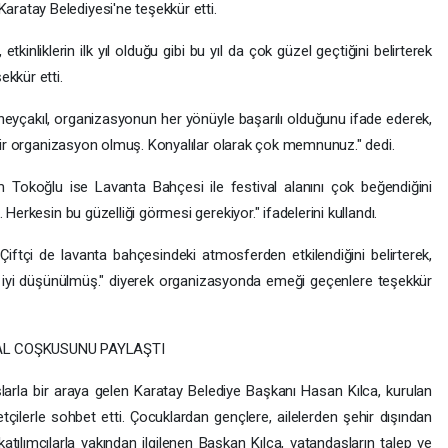
atay Belediyesi'ne teşekkür etti.
kinliklerin ilk yıl olduğu gibi bu yıl da çok güzel geçtiğini belirterek
kkür etti.
üneyçakıl, organizasyonun her yönüyle başarılı olduğunu ifade ederek,
 bir organizasyon olmuş. Konyalılar olarak çok memnunuz." dedi.
Tokoğlu ise Lavanta Bahçesi ile festival alanını çok beğendiğini
Herkesin bu güzelliği görmesi gerekiyor." ifadelerini kullandı.
iftçi de lavanta bahçesindeki atmosferden etkilendiğini belirterek,
çok iyi düşünülmüş." diyerek organizasyonda emeği geçenlere teşekkür
AL COŞKUSUNU PAYLAŞTI
şlarla bir araya gelen Karatay Belediye Başkanı Hasan Kılca, kurulan
retçilerle sohbet etti. Çocuklardan gençlere, ailelerden şehir dışından
katılımcılarla yakından ilgilenen Başkan Kılca, vatandaşların talep ve