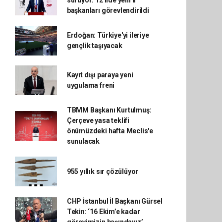
sürüyor: 12 ilde yeni il
başkanları görevlendirildi
Erdoğan: Türkiye'yi ileriye
gençlik taşıyacak
Kayıt dışı paraya yeni
uygulama freni
TBMM Başkanı Kurtulmuş:
Çerçeve yasa teklifi
önümüzdeki hafta Meclis'e
sunulacak
955 yıllık sır çözülüyor
CHP İstanbul İl Başkanı Gürsel
Tekin: ‘16 Ekim’e kadar