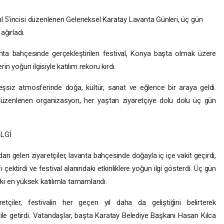
ıl 5'incisi düzenlenen Geleneksel Karatay Lavanta Günleri, üç gün
ağırladı.
ta bahçesinde gerçekleştirilen festival, Konya başta olmak üzere
rin yoğun ilgisiyle katılım rekoru kırdı.
eşsiz atmosferinde doğa, kültür, sanat ve eğlence bir araya geldi.
düzenlenen organizasyon, her yaştan ziyaretçiye dolu dolu üç gün
LGİ
dan gelen ziyaretçiler, lavanta bahçesinde doğayla iç içe vakit geçirdi,
 çektirdi ve festival alanındaki etkinliklere yoğun ilgi gösterdi. Üç gün
i en yüksek katılımla tamamlandı.
etçiler, festivalin her geçen yıl daha da geliştiğini belirterek
e getirdi. Vatandaşlar, başta Karatay Belediye Başkanı Hasan Kılca