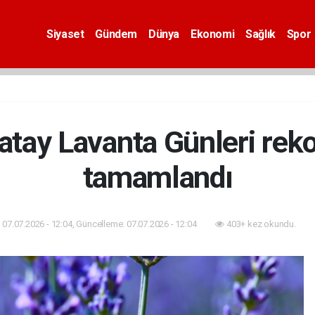
Siyaset
Gündem
Dünya
Ekonomi
Sağlık
Spor
tay Lavanta Günleri reko
tamamlandı
07.07.2026 - 12:04, Güncelleme: 07.07.2026 - 12:04
403+ kez okundu.