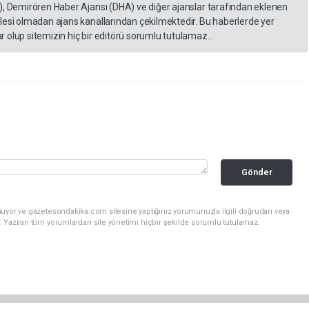
), Demirören Haber Ajansı (DHA) ve diğer ajanslar tarafından eklenen
lesi olmadan ajans kanallarından çekilmektedir. Bu haberlerde yer
 olup sitemizin hiç bir editörü sorumlu tutulamaz...
Gönder
nuyor ve gazetesondakika.com sitesine yaptığınız yorumunuzla ilgili doğrudan veya
. Yazılan tüm yorumlardan site yönetimi hiçbir şekilde sorumlu tutulamaz.