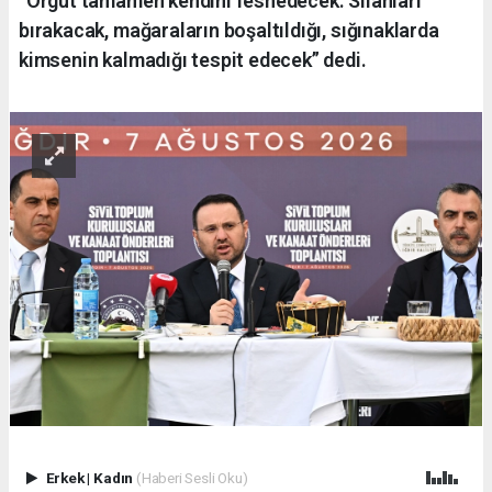
“Örgüt tamamen kendini feshedecek. Silahları
bırakacak, mağaraların boşaltıldığı, sığınaklarda
kimsenin kalmadığı tespit edecek” dedi.
Erkek
|
Kadın
(Haberi Sesli Oku)