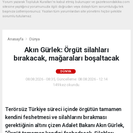
Yorum yazarak Topluluk Kuralları’nı kabul etmiş bulunuyor ve gazetesondakika.com
sitesine yaptığınız yorumunuzla ilgili doğrudan veya dolaylı tüm sorumluluğu tek
başınıza üstleniyorsunuz. Yazılan tüm yorumlardan site yönetimi hiçbir şekilde
sorumlu tutulamaz.
Anasayfa
Dünya
Akın Gürlek: Örgüt silahları
bırakacak, mağaraları boşaltacak
DÜNYA
08.08.2026 - 08:35, Güncelleme: 08.08.2026 - 12:14
149 kez okundu.
Terörsüz Türkiye süreci içinde örgütün tamamen
kendini feshetmesi ve silahlarını bırakması
gerektiğinin altını çizen Adalet Bakanı Akın Gürlek,