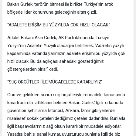
Bakan Gürlek, terörün bitmesi ile birlikte Türkiye’nin artık
bölgede lider konumuna geleceğinin altını çizdi.
“ADALETE ERİŞİM BU YÜZYILDA ÇOK HIZLI OLACAK”
Adalet Bakanı Akın Gürlek, AK Parti iktidarında Türkiye
Yüzyılı’nın Adaletin Yüzyılı olacağını belirterek, “Adaletin yüzyılı
kapsamında vatandaşlarımızın adalete erişimi bu yüzyılda çok
hızlı olacak. Bu da açıkçası sahadaki gösterdiğimiz
göstergelerden birisi” dedi.
“SUÇ ÖRGÜTLERİ İLE MÜCADELEDE KARARLIYIZ”
Göreve geldikten sonra suç örgütleriyle mücadele konusunda
kararlı adımlar attıklarını belirten Bakan Gürlek,”Iğdır o konuda
güvenli bir şehir ama İstanbul, Ankara, İzmir gibi yerlerde
maalesef sokak çeteleri dediğimiz çeteler dadandılar. Bunlarla
ilgili başsavcılarımız sağ olsun kararlı bir mücadele ediyorlar.
Yasadışı bahis, sanal kumar, uyuşturucu bunlarla ilgili de biz