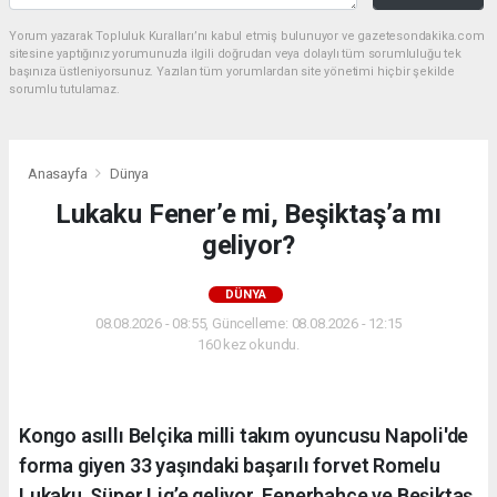
Yorum yazarak Topluluk Kuralları’nı kabul etmiş bulunuyor ve gazetesondakika.com
sitesine yaptığınız yorumunuzla ilgili doğrudan veya dolaylı tüm sorumluluğu tek
başınıza üstleniyorsunuz. Yazılan tüm yorumlardan site yönetimi hiçbir şekilde
sorumlu tutulamaz.
Anasayfa
Dünya
Lukaku Fener’e mi, Beşiktaş’a mı
geliyor?
DÜNYA
08.08.2026 - 08:55, Güncelleme: 08.08.2026 - 12:15
160 kez okundu.
Kongo asıllı Belçika milli takım oyuncusu Napoli'de
forma giyen 33 yaşındaki başarılı forvet Romelu
Lukaku, Süper Lig’e geliyor. Fenerbahçe ve Beşiktaş