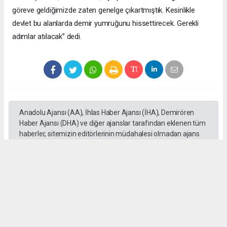
göreve geldiğimizde zaten genelge çıkartmıştık. Kesinlikle
devlet bu alanlarda demir yumruğunu hissettirecek. Gerekli
adımlar atılacak” dedi.
Anadolu Ajansı (AA), İhlas Haber Ajansı (İHA), Demirören
Haber Ajansı (DHA) ve diğer ajanslar tarafından eklenen tüm
haberler, sitemizin editörlerinin müdahalesi olmadan ajans
kanallarından çekilmektedir. Bu haberlerde yer alan hukuki
muhataplar haberi geçen ajanslar olup sitemizin hiç bir
editörü sorumlu tutulamaz...
Okuyucu Yorumları
(0)