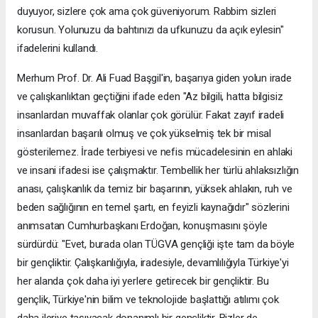
duyuyor, sizlere çok ama çok güveniyorum. Rabbim sizleri
korusun. Yolunuzu da bahtınızı da ufkunuzu da açık eylesin"
ifadelerini kullandı.
Merhum Prof. Dr. Ali Fuad Başgil'in, başarıya giden yolun irade
ve çalışkanlıktan geçtiğini ifade eden "Az bilgili, hatta bilgisiz
insanlardan muvaffak olanlar çok görülür. Fakat zayıf iradeli
insanlardan başarılı olmuş ve çok yükselmiş tek bir misal
gösterilemez. İrade terbiyesi ve nefis mücadelesinin en ahlaki
ve insani ifadesi ise çalışmaktır. Tembellik her türlü ahlaksızlığın
anası, çalışkanlık da temiz bir başarının, yüksek ahlakın, ruh ve
beden sağlığının en temel şartı, en feyizli kaynağıdır" sözlerini
anımsatan Cumhurbaşkanı Erdoğan, konuşmasını şöyle
sürdürdü: "Evet, burada olan TÜGVA gençliği işte tam da böyle
bir gençliktir. Çalışkanlığıyla, iradesiyle, devamlılığıyla Türkiye'yi
her alanda çok daha iyi yerlere getirecek bir gençliktir. Bu
gençlik, Türkiye'nin bilim ve teknolojide başlattığı atılımı çok
daha ileriye taşıyacak donanımlı bir gençliktir. Bizler de