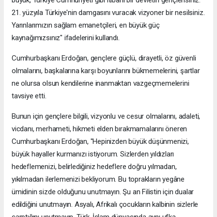
21. yüzyıla Türkiye'nin damgasını vuracak vizyoner bir nesilsiniz.
Yarınlarımızın sağlam emanetçileri, en büyük güç
kaynağımızsınız" ifadelerini kullandı.
Cumhurbaşkanı Erdoğan, gençlere güçlü, dirayetli, öz güvenli
olmalarını, başkalarına karşı boyunlarını bükmemelerini, şartlar
ne olursa olsun kendilerine inanmaktan vazgeçmemelerini
tavsiye etti.
Bunun için gençlere bilgili, vizyonlu ve cesur olmalarını, adaleti,
vicdanı, merhameti, hikmeti elden bırakmamalarını öneren
Cumhurbaşkanı Erdoğan, "Hepinizden büyük düşünmenizi,
büyük hayaller kurmanızı istiyorum. Sizlerden yıldızları
hedeflemenizi, belirlediğiniz hedeflere doğru yılmadan,
yıkılmadan ilerlemenizi bekliyorum. Bu toprakların yegâne
ümidinin sizde olduğunu unutmayın. Şu an Filistin için dualar
edildiğini unutmayın. Asyalı, Afrikalı çocukların kalbinin sizlerle
çarptığını unutmayın. Türk-İslam dünyasında aynı ufka