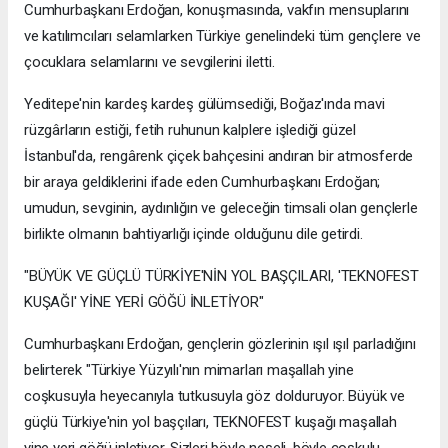
Cumhurbaşkanı Erdoğan, konuşmasında, vakfın mensuplarını
ve katılımcıları selamlarken Türkiye genelindeki tüm gençlere ve
çocuklara selamlarını ve sevgilerini iletti.
Yeditepe'nin kardeş kardeş gülümsediği, Boğaz'ında mavi
rüzgârların estiği, fetih ruhunun kalplere işlediği güzel
İstanbul'da, rengârenk çiçek bahçesini andıran bir atmosferde
bir araya geldiklerini ifade eden Cumhurbaşkanı Erdoğan;
umudun, sevginin, aydınlığın ve geleceğin timsali olan gençlerle
birlikte olmanın bahtiyarlığı içinde olduğunu dile getirdi.
"BÜYÜK VE GÜÇLÜ TÜRKİYE'NİN YOL BAŞÇILARI, 'TEKNOFEST
KUŞAĞI' YİNE YERİ GÖĞÜ İNLETİYOR"
Cumhurbaşkanı Erdoğan, gençlerin gözlerinin ışıl ışıl parladığını
belirterek "Türkiye Yüzyılı'nın mimarları maşallah yine
coşkusuyla heyecanıyla tutkusuyla göz dolduruyor. Büyük ve
güçlü Türkiye'nin yol başçıları, TEKNOFEST kuşağı maşallah
yine yeri göğü inletiyor. Sizleri böyle neşeli, böyle coşkulu