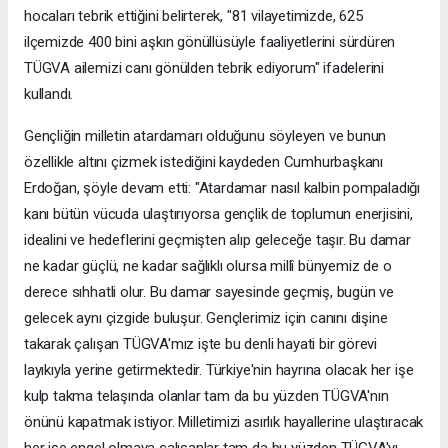
hocaları tebrik ettiğini belirterek, "81 vilayetimizde, 625
ilçemizde 400 bini aşkın gönüllüsüyle faaliyetlerini sürdüren
TÜGVA ailemizi canı gönülden tebrik ediyorum" ifadelerini
kullandı.
Gençliğin milletin atardamarı olduğunu söyleyen ve bunun
özellikle altını çizmek istediğini kaydeden Cumhurbaşkanı
Erdoğan, şöyle devam etti: "Atardamar nasıl kalbin pompaladığı
kanı bütün vücuda ulaştırıyorsa gençlik de toplumun enerjisini,
idealini ve hedeflerini geçmişten alıp geleceğe taşır. Bu damar
ne kadar güçlü, ne kadar sağlıklı olursa millî bünyemiz de o
derece sıhhatli olur. Bu damar sayesinde geçmiş, bugün ve
gelecek aynı çizgide buluşur. Gençlerimiz için canını dişine
takarak çalışan TÜGVA'mız işte bu denli hayati bir görevi
layıkıyla yerine getirmektedir. Türkiye'nin hayrına olacak her işe
kulp takma telaşında olanlar tam da bu yüzden TÜGVA'nın
önünü kapatmak istiyor. Milletimizi asırlık hayallerine ulaştıracak
her işe engel olmaya çalışanlar tam da bu yüzden TÜGVA'yı