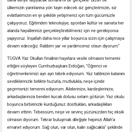
ülkemizin yarınlarına yön tayin edecek siz gençlerimizin, siz
evlatlarımızın en iyi şekilde yetişmeniz için tüm gücümüzle
çalışıyoruz. Eğitimden teknolojiye, spordan kültür ve sanata her
alanda hayallerinizi gerçekleştirebilmeniz için ne gerekiyorsa
yapıyoruz. İnşallah daha nice yıllar boyunca sizin için çalışmaya
devam edeceğiz. Rabbim yar ve yardımcımız olsun diyorum."
TÜGVA Yaz Okulları finalinin hayırlara vesile olmasını temenni
ettiğini söyleyen Cumhurbaşkanı Erdoğan, "Öğrenci ve
öğretmenlerimizi ayrı ayrı tebrik ediyorum. Yaz tatilinizin kalanını
sevdiklerinizle birlikte huzurla, mutlulukla, neşe içinde
geçirmenizi temenni ediyorum. Ailelerinize, kardeşlerinize,
arkadaşlarınıza benden kucak dolusu selam götürün. Yaz okulu
boyunca birbirinizle kurduğunuz dostlukları, arkadaşlıkları
devam ettirin. Tebessüm, neşe ve sevinç yüzünüzden hiç eksik
olmasın diyorum. Tekrar buluşmak dileğiyle hepinizi Allah'a
emanet ediyorum. Sağ olun, var olun, kalın sağlıcakla" şeklinde