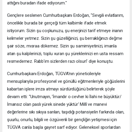
attığını buradan ifade ediyorum."
Gençlere seslenen Cumhurbaşkanı Erdoğan, "Sevgili evlatlarım,
öncelikle burada bir gerçeği tüm kalbimle ifade etmek
istiyorum. Sizin şu coşkunuzu, şu enerjinizi tarif etmeye inanın
kelimeler yetmez. Sizin şu güzelliğinizi, şu berraklığınızı değme
şair söze, mısraa dökemez. Sizin şu samimiyetinizi, imanla
atan şu kalplerinizi, toplu vuran şu yüreklerinizi en usta ressam
resmedemez. Rabb'im sizlerden razı olsun" diye konuştu.
Cumhurbaşkanı Erdoğan, TÜGVA'nın yöneticileriyle
mensuplarıyla profesyonel ve gönüllü eğitmenleriyle göğüslerini
kabartan işlere imza atmayı sürdürdüğünü belirterek şöyle
devam etti: "Unutmayın, 'İmandır o cevher ki İlahi ne büyüktür/
İmansız olan paslı yürek sinede yüktür' Millî ve manevi
değerlerine sıkı sıkıya sarılan, taşıdığı potansiyelin farkında olan,
şuurlu, onurlu, bilgili ve özgüvenli bir gençliğin yetişmesi için
TÜGVA canla başla gayret sarf ediyor. Geleneksel sporlardan