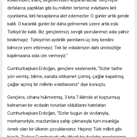
defalarca yaptıkları gibi bu milletin tertemiz evlatlarını kirli
oyunlarına, kirli hesaplarına alet edemezler. O günler artık geride
kaldı. O karanlık günler bir daha gelmemek üzere artık eski
Türkiye'de kaldı. Biz gençlerimizi, sevgili yavrularımızı asla yalnız
bırakmayız. Türkiye'nin aydınlık yarınlarını üç beş kendini
bilmeze yem ettirmeyiz. Tek bir evladımızın dahi ümitsizliğe
kapılmasına asla izin vermeyiz."
Cumhurbaşkanı Erdoğan, gençlere seslenerek, "Sizler tarihe
yön vermiş, bilime, sanata istikamet çizmiş, çağlar kapatmış,
çağlar açmış bir milletin evlatlarısınız" diye konuştu.
Gençlere, cihana hükmetmiş, 3 kıta 7 iklimde at koşturmuş
kahraman bir ecdadın torunları olduklarını hatırlatan
Cumhurbaşkanı Erdoğan, "Sizler bugün de vicdanıyla,
merhametiyle, mazlumlara sahip çıkmasıyla tüm insanlığa
örnek olan bir ülkenin çocuklarısınız. Hepiniz Türk milleti gibi
büyük, Türkiye Cumhuriyeti gibi itibarlı bir devletin gençlerisiniz.