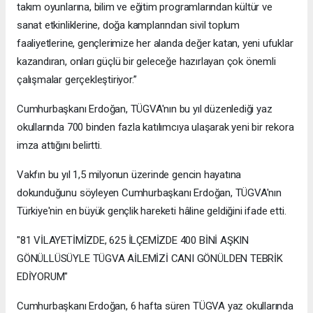
takım oyunlarına, bilim ve eğitim programlarından kültür ve
sanat etkinliklerine, doğa kamplarından sivil toplum
faaliyetlerine, gençlerimize her alanda değer katan, yeni ufuklar
kazandıran, onları güçlü bir geleceğe hazırlayan çok önemli
çalışmalar gerçekleştiriyor.”
Cumhurbaşkanı Erdoğan, TÜGVA'nın bu yıl düzenlediği yaz
okullarında 700 binden fazla katılımcıya ulaşarak yeni bir rekora
imza attığını belirtti.
Vakfın bu yıl 1,5 milyonun üzerinde gencin hayatına
dokunduğunu söyleyen Cumhurbaşkanı Erdoğan, TÜGVA'nın
Türkiye'nin en büyük gençlik hareketi hâline geldiğini ifade etti.
"81 VİLAYETİMİZDE, 625 İLÇEMİZDE 400 BİNİ AŞKIN
GÖNÜLLÜSÜYLE TÜGVA AİLEMİZİ CANI GÖNÜLDEN TEBRİK
EDİYORUM"
Cumhurbaşkanı Erdoğan, 6 hafta süren TÜGVA yaz okullarında