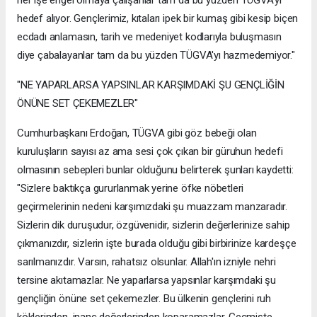
hedef alıyor. Gençlerimiz, kıtaları ipek bir kumaş gibi kesip biçen
ecdadı anlamasın, tarih ve medeniyet kodlarıyla buluşmasın
diye çabalayanlar tam da bu yüzden TÜGVA'yı hazmedemiyor."
"NE YAPARLARSA YAPSINLAR KARŞIMDAKİ ŞU GENÇLİĞİN
ÖNÜNE SET ÇEKEMEZLER"
Cumhurbaşkanı Erdoğan, TÜGVA gibi göz bebeği olan
kuruluşların sayısı az ama sesi çok çıkan bir güruhun hedefi
olmasının sebepleri bunlar olduğunu belirterek şunları kaydetti:
"Sizlere baktıkça gururlanmak yerine öfke nöbetleri
geçirmelerinin nedeni karşımızdaki şu muazzam manzaradır.
Sizlerin dik duruşudur, özgüvenidir, sizlerin değerlerinize sahip
çıkmanızdır, sizlerin işte burada olduğu gibi birbirinize kardeşçe
sarılmanızdır. Varsın, rahatsız olsunlar. Allah'ın izniyle nehri
tersine akıtamazlar. Ne yaparlarsa yapsınlar karşımdaki şu
gençliğin önüne set çekemezler. Bu ülkenin gençlerini ruh
köklerinden, inanç değerlerinden koparamazlar. Geçmişte