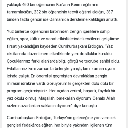
yaklaşık 460 bin öğrencinin Kur'an-ı Kerim eğitimini
tamamladığını, 232 bin öğrencinin tecvit eğitimi aldığını, 387
binden fazla gencin ise Osmanlıca derslerine katıldığını anlattı.
Yüz binlerce öğrencinin birbirinden zengin içeriklere sahip
eğitim, spor, kültür ve sanat etkinliklerinde kendilerini geliştirme
fırsatı yakaladığını kaydeden Cumhurbaşkanı Erdoğan, "Yaz
okullarında düzenlenen etkinliklerde yeni dostluklar kuruldu.
Çocuklarımız farklı alanlarda bilgi, görgü ve tecrübe sahibi oldu.
Evlatlarımız kimi zaman birbirleriyle yarıştı, kimi zaman uyum
içinde çalıştı. En önemlisi geçmişten devraldıkları zengin
mirasın idrakine vardı. Görüyorum ki gerçekten dolu dolu bir
program geçirmişsiniz. Her açıdan verimli, başarılı, faydalı bir
yaz okulu olmuş. Maşallah, barekallah diyorum. Cenabı Allah
sizleri nazarlardan saklasın diyorum" diye konuştu.
Cumhurbaşkanı Erdoğan, Türkiye'nin geleceğine yön verecek
gençleri fedakârca eğiten, her biriyle yakından ilgilenen tüm