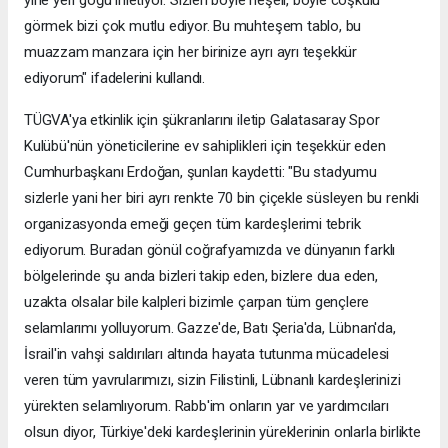
görmek bizi çok mutlu ediyor. Bu muhteşem tablo, bu
muazzam manzara için her birinize ayrı ayrı teşekkür
ediyorum" ifadelerini kullandı.
TÜGVA'ya etkinlik için şükranlarını iletip Galatasaray Spor
Kulübü'nün yöneticilerine ev sahiplikleri için teşekkür eden
Cumhurbaşkanı Erdoğan, şunları kaydetti: "Bu stadyumu
sizlerle yani her biri ayrı renkte 70 bin çiçekle süsleyen bu renkli
organizasyonda emeği geçen tüm kardeşlerimi tebrik
ediyorum. Buradan gönül coğrafyamızda ve dünyanın farklı
bölgelerinde şu anda bizleri takip eden, bizlere dua eden,
uzakta olsalar bile kalpleri bizimle çarpan tüm gençlere
selamlarımı yolluyorum. Gazze'de, Batı Şeria'da, Lübnan'da,
İsrail'in vahşi saldırıları altında hayata tutunma mücadelesi
veren tüm yavrularımızı, sizin Filistinli, Lübnanlı kardeşlerinizi
yürekten selamlıyorum. Rabb'im onların yar ve yardımcıları
olsun diyor, Türkiye'deki kardeşlerinin yüreklerinin onlarla birlikte