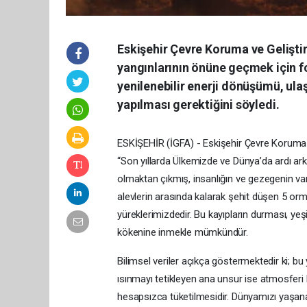
Eskişehir Çevre Koruma ve Gelişt
yangınlarının önüne geçmek için fo
yenilenebilir enerji dönüşümü, ulaşı
yapılması gerektiğini söyledi.
ESKİŞEHİR (İGFA) - Eskişehir Çevre Koruma 
“Son yıllarda Ülkemizde ve Dünya’da ardı ark
olmaktan çıkmış, insanlığın ve gezegenin var
alevlerin arasında kalarak şehit düşen 5 or
yüreklerimizdedir. Bu kayıpların durması, ye
kökenine inmekle mümkündür.
Bilimsel veriler açıkça göstermektedir ki; bu
ısınmayı tetikleyen ana unsur ise atmosferi bi
hesapsızca tüketilmesidir. Dünyamızı yaşanabi