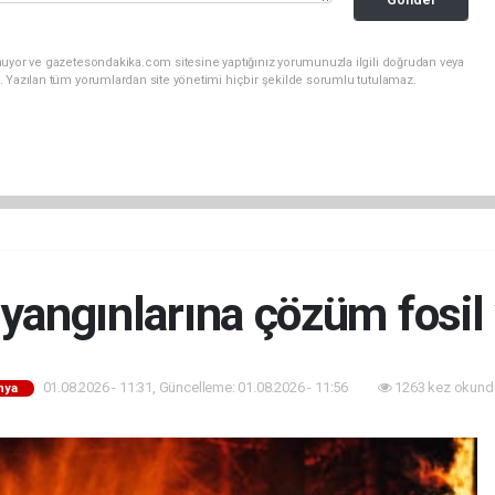
nuyor ve gazetesondakika.com sitesine yaptığınız yorumunuzla ilgili doğrudan veya
. Yazılan tüm yorumlardan site yönetimi hiçbir şekilde sorumlu tutulamaz.
angınlarına çözüm fosil 
01.08.2026 - 11:31, Güncelleme: 01.08.2026 - 11:56
1263 kez okund
nya