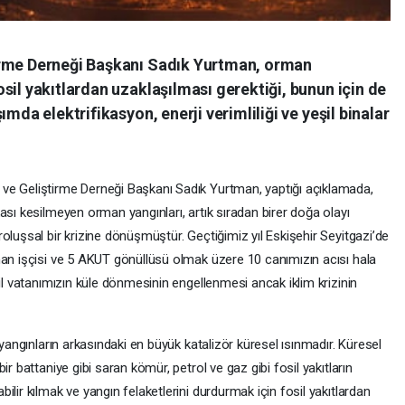
irme Derneği Başkanı Sadık Yurtman, orman
sil yakıtlardan uzaklaşılması gerektiği, bunun için de
mda elektrifikasyon, enerji verimliliği ve yeşil binalar
ve Geliştirme Derneği Başkanı Sadık Yurtman, yaptığı açıklamada,
ası kesilmeyen orman yangınları, artık sıradan birer doğa olayı
oluşsal bir krizine dönüşmüştür. Geçtiğimiz yıl Eskişehir Seyitgazi’de
man işçisi ve 5 AKUT gönüllüsü olmak üzere 10 canımızın acısı hala
şil vatanımızın küle dönmesinin engellenmesi ancak iklim krizinin
 yangınların arkasındaki en büyük katalizör küresel ısınmadır. Küresel
r battaniye gibi saran kömür, petrol ve gaz gibi fosil yakıtların
lir kılmak ve yangın felaketlerini durdurmak için fosil yakıtlardan