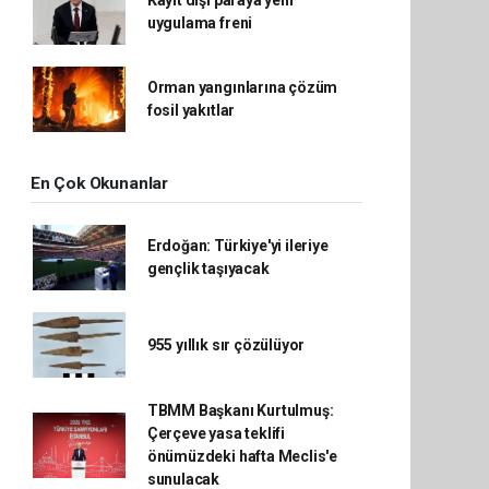
Kayıt dışı paraya yeni
uygulama freni
Orman yangınlarına çözüm
fosil yakıtlar
En Çok Okunanlar
Erdoğan: Türkiye'yi ileriye
gençlik taşıyacak
955 yıllık sır çözülüyor
TBMM Başkanı Kurtulmuş:
Çerçeve yasa teklifi
önümüzdeki hafta Meclis'e
sunulacak