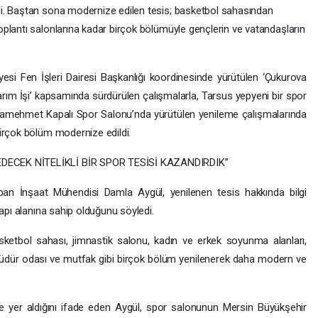
i. Baştan sona modernize edilen tesis; basketbol sahasından
plantı salonlarına kadar birçok bölümüyle gençlerin ve vatandaşların
si Fen İşleri Dairesi Başkanlığı koordinesinde yürütülen ‘Çukurova
rım İşi’ kapsamında sürdürülen çalışmalarla, Tarsus yepyeni bir spor
aramehmet Kapalı Spor Salonu’nda yürütülen yenileme çalışmalarında
irçok bölüm modernize edildi.
DECEK NİTELİKLİ BİR SPOR TESİSİ KAZANDIRDIK”
apan İnşaat Mühendisi Damla Aygül, yenilenen tesis hakkında bilgi
yapı alanına sahip olduğunu söyledi.
sketbol sahası, jimnastik salonu, kadın ve erkek soyunma alanları,
, müdür odası ve mutfak gibi birçok bölüm yenilenerek daha modern ve
 yer aldığını ifade eden Aygül, spor salonunun Mersin Büyükşehir