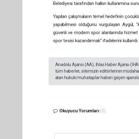
Belediyesi tarafından halkın kullanımına sunu
Yapılan çalışmaların temel hedefinin çocukla
yapabilmesi olduğunu vurgulayan Aygül, “A
güvenli ve modern spor alanlarında hizmet a
spor tesisi kazandırmak” ifadelerini kullandı.
Anadolu Ajansı (AA), İhlas Haber Ajansı (İHA
tüm haberler, sitemizin editörlerinin müdaha
alan hukuki muhataplar haberi geçen ajanslar
Okuyucu Yorumları
(0)