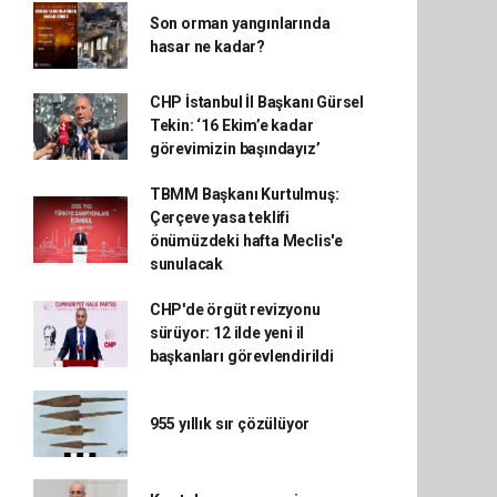
Son orman yangınlarında
hasar ne kadar?
CHP İstanbul İl Başkanı Gürsel
Tekin: ‘16 Ekim’e kadar
görevimizin başındayız’
TBMM Başkanı Kurtulmuş:
Çerçeve yasa teklifi
önümüzdeki hafta Meclis'e
sunulacak
CHP'de örgüt revizyonu
sürüyor: 12 ilde yeni il
başkanları görevlendirildi
955 yıllık sır çözülüyor