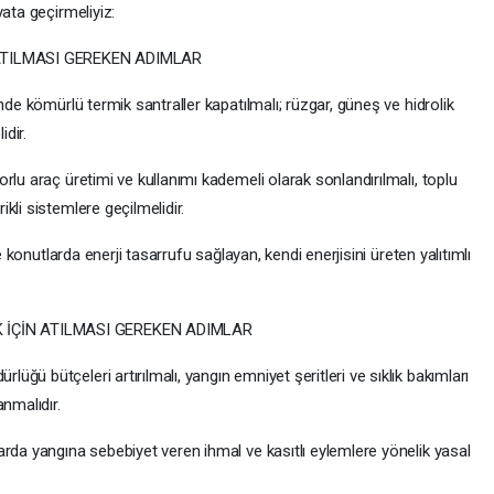
ata geçirmeliyiz:
ATILMASI GEREKEN ADIMLAR
nde kömürlü termik santraller kapatılmalı; rüzgar, güneş ve hidrolik
idir.
rlu araç üretimi ve kullanımı kademeli olarak sonlandırılmalı, toplu
kli sistemlere geçilmelidir.
e konutlarda enerji tasarrufu sağlayan, kendi enerjisini üreten yalıtımlı
İÇİN ATILMASI GEREKEN ADIMLAR
ğü bütçeleri artırılmalı, yangın emniyet şeritleri ve sıklık bakımları
nmalıdır.
rda yangına sebebiyet veren ihmal ve kasıtlı eylemlere yönelik yasal