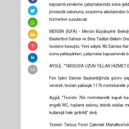
kapsamlı yenileme çalışmalarında sona geld
jimnastik salonuna, soyunma alanlarından to
hizmetine sunulacak.
MERSİN (İGFA) - Mersin Büyükşehir Belediye
Basketbol Sahası ve Bina Tadilat-Bakım Ona
tesisine kavuştu. Yeni adıyla ‘Ali Samsa K
sona yaklaşılırken, çalışmalar kapsamında b
AYGÜL: “TARSUS’A UZUN YILLAR HİZMET E
Fen İşleri Dairesi Başkanlığı’nda görev y
vererek, tesisin yaklaşık 1176 metrekarelik 
Aygül, “Tesiste 766 metrekarelik kapalı ba
engelli WC, toplantı salonu, teknik odalar
kullanışlı hale getirildi” dedi.
Tesisin Tarsus Fevzi Çakmak Mahallesi’nde