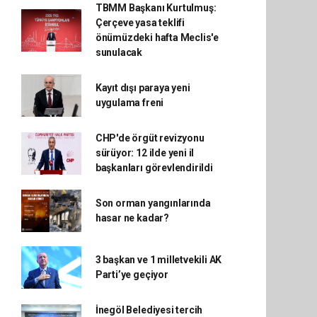
TBMM Başkanı Kurtulmuş:
Çerçeve yasa teklifi
önümüzdeki hafta Meclis'e
sunulacak
Kayıt dışı paraya yeni
uygulama freni
CHP'de örgüt revizyonu
sürüyor: 12 ilde yeni il
başkanları görevlendirildi
Son orman yangınlarında
hasar ne kadar?
3 başkan ve 1 milletvekili AK
Parti’ye geçiyor
İnegöl Belediyesi tercih