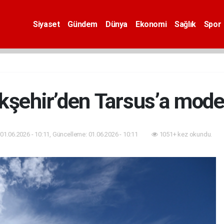
Siyaset
Gündem
Dünya
Ekonomi
Sağlık
Spor
şehir’den Tarsus’a moder
01.06.2026 - 10:11, Güncelleme: 01.06.2026 - 10:11
1051+ kez okundu.