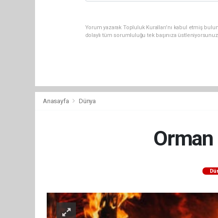
Yorum yazarak Topluluk Kuralları’nı kabul etmiş bulu
dolaylı tüm sorumluluğu tek başınıza üstleniyorsunuz
Anasayfa
Dünya
Orman y
Dü