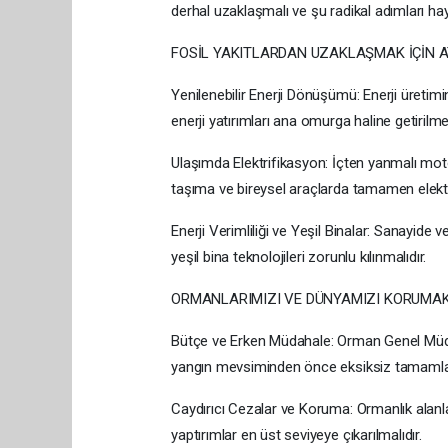
derhal uzaklaşmalı ve şu radikal adımları hay
FOSİL YAKITLARDAN UZAKLAŞMAK İÇİN 
Yenilenebilir Enerji Dönüşümü: Enerji üretimi
enerji yatırımları ana omurga haline getirilmel
Ulaşımda Elektrifikasyon: İçten yanmalı moto
taşıma ve bireysel araçlarda tamamen elektri
Enerji Verimliliği ve Yeşil Binalar: Sanayide v
yeşil bina teknolojileri zorunlu kılınmalıdır.
ORMANLARIMIZI VE DÜNYAMIZI KORUMAK 
Bütçe ve Erken Müdahale: Orman Genel Müdürlü
yangın mevsiminden önce eksiksiz tamamla
Caydırıcı Cezalar ve Koruma: Ormanlık alanla
yaptırımlar en üst seviyeye çıkarılmalıdır.