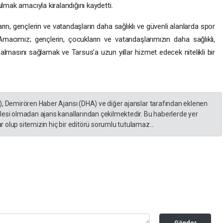
lmak amacıyla kiralandığını kaydetti.
rın, gençlerin ve vatandaşların daha sağlıklı ve güvenli alanlarda spor
macımız; gençlerin, çocukların ve vatandaşlarımızın daha sağlıklı,
lmasını sağlamak ve Tarsus’a uzun yıllar hizmet edecek nitelikli bir
), Demirören Haber Ajansı (DHA) ve diğer ajanslar tarafından eklenen
lesi olmadan ajans kanallarından çekilmektedir. Bu haberlerde yer
 olup sitemizin hiç bir editörü sorumlu tutulamaz...
Gönder