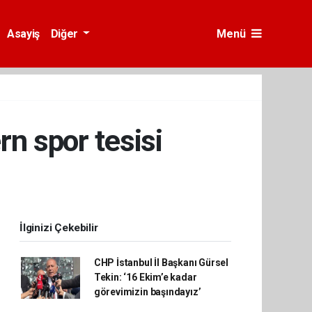
Asayiş
Diğer
Menü
n spor tesisi
İlginizi Çekebilir
CHP İstanbul İl Başkanı Gürsel
Tekin: ‘16 Ekim’e kadar
görevimizin başındayız’