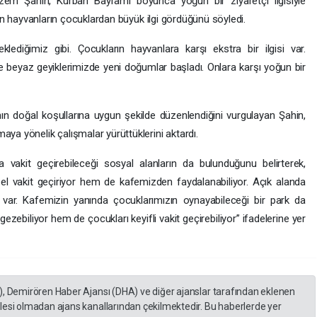
zem Şahin, Kurban Bayramı boyunca yoğun bir ziyaretçi ilgisiyle
oğan hayvanların çocuklardan büyük ilgi gördüğünü söyledi.
lediğimiz gibi. Çocukların hayvanlara karşı ekstra bir ilgisi var.
beyaz geyiklerimizde yeni doğumlar başladı. Onlara karşı yoğun bir
ın doğal koşullarına uygun şekilde düzenlendiğini vurgulayan Şahin,
aya yönelik çalışmalar yürüttüklerini aktardı.
a vakit geçirebileceği sosyal alanların da bulunduğunu belirterek,
el vakit geçiriyor hem de kafemizden faydalanabiliyor. Açık alanda
z var. Kafemizin yanında çocuklarımızın oynayabileceği bir park da
ezebiliyor hem de çocukları keyifli vakit geçirebiliyor” ifadelerine yer
), Demirören Haber Ajansı (DHA) ve diğer ajanslar tarafından eklenen
lesi olmadan ajans kanallarından çekilmektedir. Bu haberlerde yer