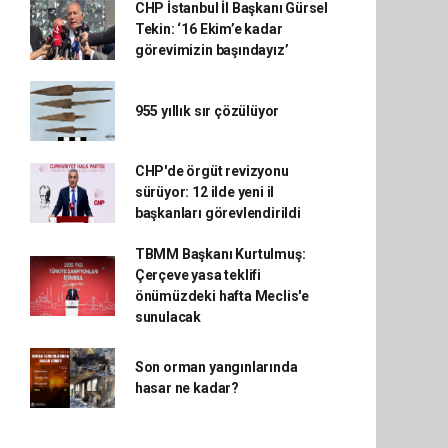
CHP İstanbul İl Başkanı Gürsel
Tekin: ‘16 Ekim’e kadar
görevimizin başındayız’
955 yıllık sır çözülüyor
CHP'de örgüt revizyonu
sürüyor: 12 ilde yeni il
başkanları görevlendirildi
TBMM Başkanı Kurtulmuş:
Çerçeve yasa teklifi
önümüzdeki hafta Meclis'e
sunulacak
Son orman yangınlarında
hasar ne kadar?