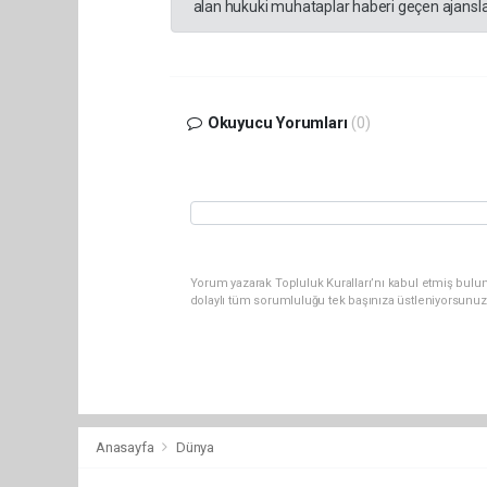
alan hukuki muhataplar haberi geçen ajanslar
Okuyucu Yorumları
(0)
Yorum yazarak Topluluk Kuralları’nı kabul etmiş bulu
dolaylı tüm sorumluluğu tek başınıza üstleniyorsunuz
Anasayfa
Dünya