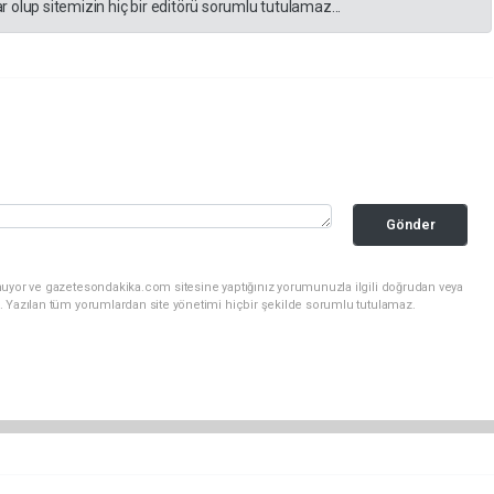
 olup sitemizin hiç bir editörü sorumlu tutulamaz...
Gönder
nuyor ve gazetesondakika.com sitesine yaptığınız yorumunuzla ilgili doğrudan veya
. Yazılan tüm yorumlardan site yönetimi hiçbir şekilde sorumlu tutulamaz.