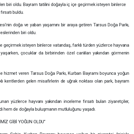
n biri oldu. Bayram tatilini doğayla iç içe geçirmek isteyen binlerce
ırsatı buldu.
si’nin doğa ve yaban yaşamını bir araya getiren Tarsus Doğa Parkı,
slerinden biri oldu.
ç içe geçirmek isteyen binlerce vatandaş, farklı türden yüzlerce hayvana
yaşarken, çocuklar da birbirinden özel canlıları yakından görmenin
sinde hizmet veren Tarsus Doğa Parkı, Kurban Bayramı boyunca yoğun
farklı kentlerden gelen misafirlerin de uğrak noktası olan park, bayram
nan yüzlerce hayvanı yakından inceleme fırsatı bulan ziyaretçiler,
rdi hem de doğayla buluşmanın mutluluğunu yaşadı.
İMİZ GİBİ YOĞUN OLDU”