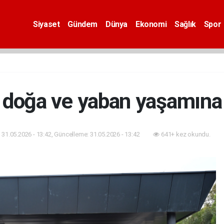
Siyaset
Gündem
Dünya
Ekonomi
Sağlık
Spor
 doğa ve yaban yaşamına 
31.05.2026 - 13:42, Güncelleme: 31.05.2026 - 13:42
641+ kez okundu.