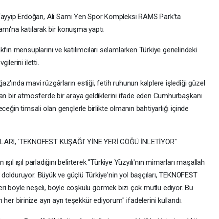
yyip Erdoğan, Ali Sami Yen Spor Kompleksi RAMS Park'ta
mı'na katılarak bir konuşma yaptı.
n mensuplarını ve katılımcıları selamlarken Türkiye genelindeki
lerini iletti.
z'ında mavi rüzgârların estiği, fetih ruhunun kalplere işlediği güzel
ran bir atmosferde bir araya geldiklerini ifade eden Cumhurbaşkanı
ceğin timsali olan gençlerle birlikte olmanın bahtiyarlığı içinde
LARI, 'TEKNOFEST KUŞAĞI' YİNE YERİ GÖĞÜ İNLETİYOR"
ıl ışıl parladığını belirterek "Türkiye Yüzyılı'nın mimarları maşallah
dolduruyor. Büyük ve güçlü Türkiye'nin yol başçıları, TEKNOFEST
leri böyle neşeli, böyle coşkulu görmek bizi çok mutlu ediyor. Bu
 birinize ayrı ayrı teşekkür ediyorum" ifadelerini kullandı.