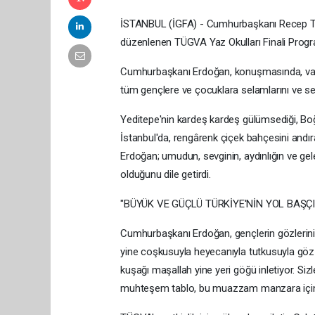
İSTANBUL (İGFA) - Cumhurbaşkanı Recep Ta
düzenlenen TÜGVA Yaz Okulları Finali Progra
Cumhurbaşkanı Erdoğan, konuşmasında, vakfı
tüm gençlere ve çocuklara selamlarını ve sevgi
Yeditepe'nin kardeş kardeş gülümsediği, Boğa
İstanbul'da, rengârenk çiçek bahçesini andı
Erdoğan; umudun, sevginin, aydınlığın ve gele
olduğunu dile getirdi.
"BÜYÜK VE GÜÇLÜ TÜRKİYE'NİN YOL BAŞÇI
Cumhurbaşkanı Erdoğan, gençlerin gözlerinin ış
yine coşkusuyla heyecanıyla tutkusuyla göz 
kuşağı maşallah yine yeri göğü inletiyor. Siz
muhteşem tablo, bu muazzam manzara için her