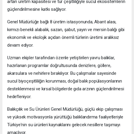
artan üretim kapasitesi ve tür çeşitliliğiyle sucul ekosistemlerin
güçlendirilmesine katkı sağlıyor.
Genel Müdürlüğe bağlı 8 üretim istasyonunda; Abant alası,
kırmızı benekli alabalık, sazan, şabut, yayın ve mersin balığı gibi
ekonomik ve ekolojik açıdan önemli türlerin üretimi aralıksız
devam ediyor.
Uzman ekipler tarafından özenle yetiştirilen yavru balıklar,
hazırlanan programlar doğrultusunda denizlere, göllere,
akarsulara ve nehirlere bırakılıyor. Bu çalışmalar sayesinde
sucul biyoçeşitliliğin korunması, doğal balık popülasyonlarının
desteklenmesi ve kırsal bölgelerde gıda arzının güçlendirilmesi
hedefleniyor.
Balıkçılık ve Su Ürünleri Genel Müdürlüğü, güçlü ekip çalışması
ve yüksek motivasyonla yürüttüğü balıklandırma faaliyetleriyle
Türkiye'nin su ürünleri kaynaklarını gelecek nesillere taşımayı
amaçlıyor.