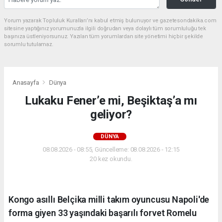
Yorum yazarak Topluluk Kuralları’nı kabul etmiş bulunuyor ve gazetesondakika.com
sitesine yaptığınız yorumunuzla ilgili doğrudan veya dolaylı tüm sorumluluğu tek
başınıza üstleniyorsunuz. Yazılan tüm yorumlardan site yönetimi hiçbir şekilde
sorumlu tutulamaz.
Anasayfa
Dünya
Lukaku Fener’e mi, Beşiktaş’a mı
geliyor?
DÜNYA
08.08.2026 - 08:55, Güncelleme: 08.08.2026 - 12:15
20 kez okundu.
Kongo asıllı Belçika milli takım oyuncusu Napoli'de
forma giyen 33 yaşındaki başarılı forvet Romelu