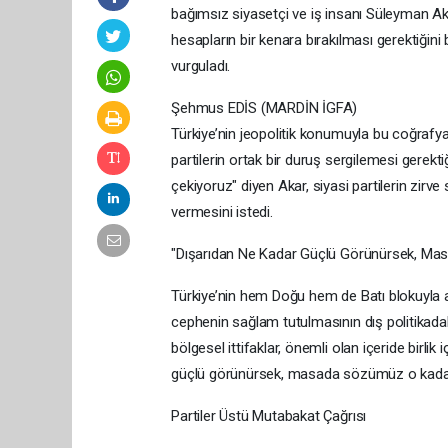
bağımsız siyasetçi ve iş insanı Süleyman Akar’
hesapların bir kenara bırakılması gerektiğini 
vurguladı.
Şehmus EDİS (MARDİN İGFA)
Türkiye’nin jeopolitik konumuyla bu coğraf
partilerin ortak bir duruş sergilemesi gerektiğ
çekiyoruz" diyen Akar, siyasi partilerin zirve
vermesini istedi.
"Dışarıdan Ne Kadar Güçlü Görünürsek, M
Türkiye’nin hem Doğu hem de Batı blokuyla a
cephenin sağlam tutulmasının dış politikada
bölgesel ittifaklar, önemli olan içeride bir
güçlü görünürsek, masada sözümüz o kadar g
Partiler Üstü Mutabakat Çağrısı