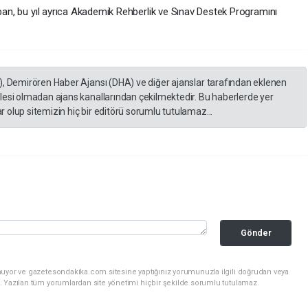
aban, bu yıl ayrıca Akademik Rehberlik ve Sınav Destek Programını
), Demirören Haber Ajansı (DHA) ve diğer ajanslar tarafından eklenen
lesi olmadan ajans kanallarından çekilmektedir. Bu haberlerde yer
 olup sitemizin hiç bir editörü sorumlu tutulamaz...
Gönder
nuyor ve gazetesondakika.com sitesine yaptığınız yorumunuzla ilgili doğrudan veya
. Yazılan tüm yorumlardan site yönetimi hiçbir şekilde sorumlu tutulamaz.