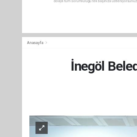
dolaylı tüm sorumluluğu tek başınıza üstleniyorsunuz
Anasayfa
İnegöl Beled