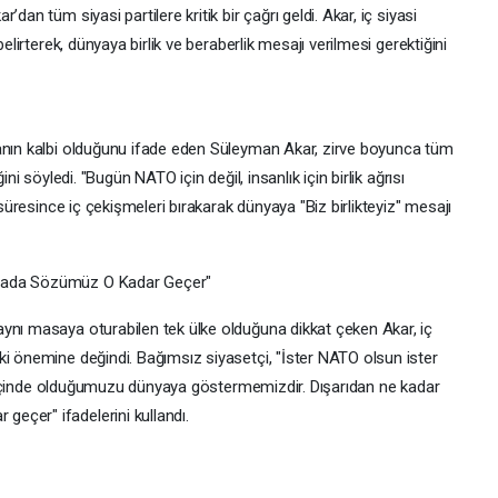
dan tüm siyasi partilere kritik bir çağrı geldi. Akar, iç siyasi
belirterek, dünyaya birlik ve beraberlik mesajı verilmesi gerektiğini
yanın kalbi olduğunu ifade eden Süleyman Akar, zirve boyunca tüm
ini söyledi. "Bugün NATO için değil, insanlık için birlik ağrısı
 süresince iç çekişmeleri bırakarak dünyaya "Biz birlikteyiz" mesajı
asada Sözümüz O Kadar Geçer"
ynı masaya oturabilen tek ülke olduğuna dikkat çeken Akar, iç
ki önemine değindi. Bağımsız siyasetçi, "İster NATO olsun ister
lik içinde olduğumuzu dünyaya göstermemizdir. Dışarıdan ne kadar
eçer" ifadelerini kullandı.