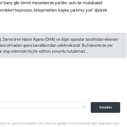
el barış gibi temel meselelerde partiler üstü bir mutabakat
emleket hepimizin, birleşmekten başka çaremiz yok" diyerek
), Demirören Haber Ajansı (DHA) ve diğer ajanslar tarafından eklenen
lesi olmadan ajans kanallarından çekilmektedir. Bu haberlerde yer
 olup sitemizin hiç bir editörü sorumlu tutulamaz...
Gönder
nuyor ve gazetesondakika.com sitesine yaptığınız yorumunuzla ilgili doğrudan veya