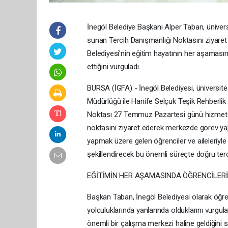
İnegöl Belediye Başkanı Alper Taban, üniver
sunan Tercih Danışmanlığı Noktasını ziyaret e
Belediyesi'nin eğitim hayatının her aşaması
ettiğini vurguladı.
BURSA (İGFA) - İnegöl Belediyesi, üniversite 
Müdürlüğü ile Hanife Selçuk Teşik Rehberlik 
Noktası 27 Temmuz Pazartesi günü hizmet v
noktasını ziyaret ederek merkezde görev yap
yapmak üzere gelen öğrenciler ve aileleriyl
şekillendirecek bu önemli süreçte doğru terc
EĞİTİMİN HER AŞAMASINDA ÖĞRENCİLERİ
Başkan Taban, İnegöl Belediyesi olarak öğren
yolculuklarında yanlarında olduklarını vurgul
önemli bir çalışma merkezi haline geldiğini s