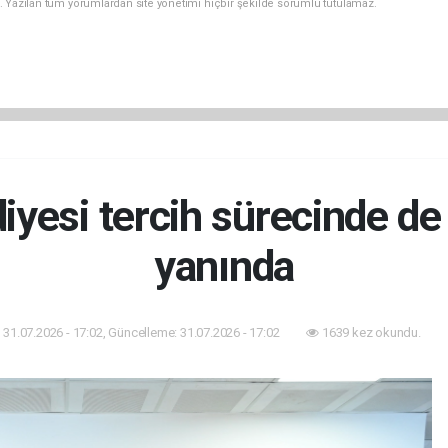
. Yazılan tüm yorumlardan site yönetimi hiçbir şekilde sorumlu tutulamaz.
iyesi tercih sürecinde de
yanında
31.07.2026 - 17:02, Güncelleme: 31.07.2026 - 17:02
1639 kez okundu.