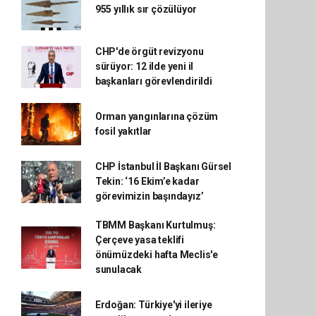
955 yıllık sır çözülüyor
CHP'de örgüt revizyonu
sürüyor: 12 ilde yeni il
başkanları görevlendirildi
Orman yangınlarına çözüm
fosil yakıtlar
CHP İstanbul İl Başkanı Gürsel
Tekin: ‘16 Ekim’e kadar
görevimizin başındayız’
TBMM Başkanı Kurtulmuş:
Çerçeve yasa teklifi
önümüzdeki hafta Meclis'e
sunulacak
Erdoğan: Türkiye'yi ileriye