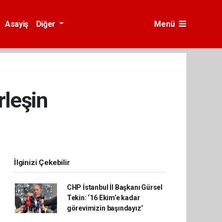
Asayiş
Diğer
Menü
rleşin
İlginizi Çekebilir
CHP İstanbul İl Başkanı Gürsel
Tekin: ‘16 Ekim’e kadar
görevimizin başındayız’