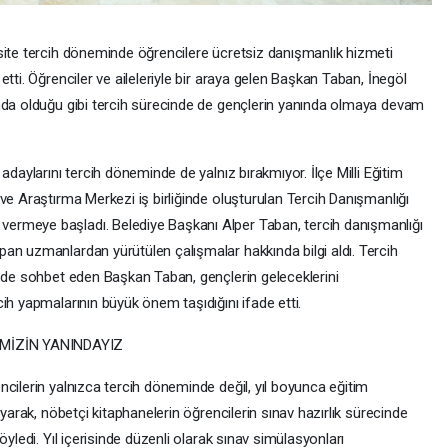
site tercih döneminde öğrencilere ücretsiz danışmanlık hizmeti
tti. Öğrenciler ve aileleriyle bir araya gelen Başkan Taban, İnegöl
nda olduğu gibi tercih sürecinde de gençlerin yanında olmaya devam
adaylarını tercih döneminde de yalnız bırakmıyor. İlçe Milli Eğitim
ve Araştırma Merkezi iş birliğinde oluşturulan Tercih Danışmanlığı
ermeye başladı. Belediye Başkanı Alper Taban, tercih danışmanlığı
an uzmanlardan yürütülen çalışmalar hakkında bilgi aldı. Tercih
e de sohbet eden Başkan Taban, gençlerin geleceklerini
ih yapmalarının büyük önem taşıdığını ifade etti.
MİZİN YANINDAYIZ
cilerin yalnızca tercih döneminde değil, yıl boyunca eğitim
ayarak, nöbetçi kitaphanelerin öğrencilerin sınav hazırlık sürecinde
öyledi. Yıl içerisinde düzenli olarak sınav simülasyonları