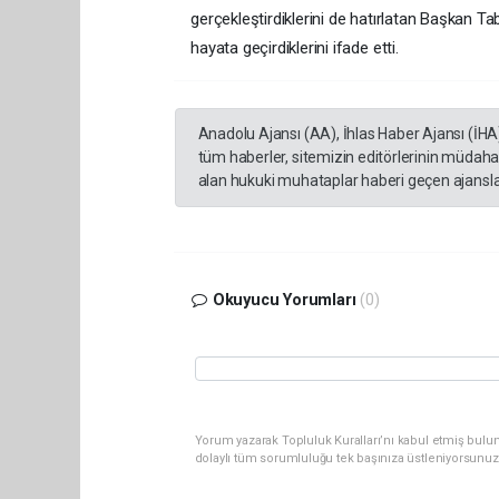
gerçekleştirdiklerini de hatırlatan Başkan T
hayata geçirdiklerini ifade etti.
Anadolu Ajansı (AA), İhlas Haber Ajansı (İHA
tüm haberler, sitemizin editörlerinin müdaha
alan hukuki muhataplar haberi geçen ajanslar
Okuyucu Yorumları
(0)
Yorum yazarak Topluluk Kuralları’nı kabul etmiş bulu
dolaylı tüm sorumluluğu tek başınıza üstleniyorsunuz