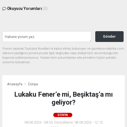
Okuyucu Yorumları
(0)
Gönder
Yorum yazarak Topluluk Kuralları’nı kabul etmiş bulunuyor ve gazetesondakika.com
sitesine yaptığınız yorumunuzla ilgili doğrudan veya dolaylı tüm sorumluluğu tek
başınıza üstleniyorsunuz. Yazılan tüm yorumlardan site yönetimi hiçbir şekilde
sorumlu tutulamaz.
Anasayfa
Dünya
Lukaku Fener’e mi, Beşiktaş’a mı
geliyor?
DÜNYA
08.08.2026 - 08:55, Güncelleme: 08.08.2026 - 12:15