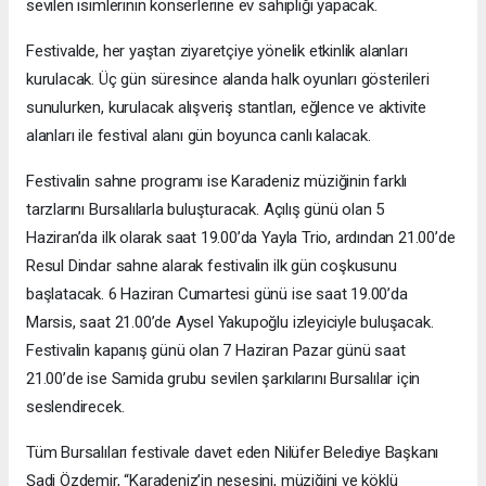
sevilen isimlerinin konserlerine ev sahipliği yapacak.
Festivalde, her yaştan ziyaretçiye yönelik etkinlik alanları
kurulacak. Üç gün süresince alanda halk oyunları gösterileri
sunulurken, kurulacak alışveriş stantları, eğlence ve aktivite
alanları ile festival alanı gün boyunca canlı kalacak.
Festivalin sahne programı ise Karadeniz müziğinin farklı
tarzlarını Bursalılarla buluşturacak. Açılış günü olan 5
Haziran’da ilk olarak saat 19.00’da Yayla Trio, ardından 21.00’de
Resul Dindar sahne alarak festivalin ilk gün coşkusunu
başlatacak. 6 Haziran Cumartesi günü ise saat 19.00’da
Marsis, saat 21.00’de Aysel Yakupoğlu izleyiciyle buluşacak.
Festivalin kapanış günü olan 7 Haziran Pazar günü saat
21.00’de ise Samida grubu sevilen şarkılarını Bursalılar için
seslendirecek.
Tüm Bursalıları festivale davet eden Nilüfer Belediye Başkanı
Şadi Özdemir, “Karadeniz’in neşesini, müziğini ve köklü